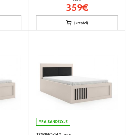
Kaina:
359€
Į krepšelį
YRA SANDĖLYJE
TORINO-140 lova