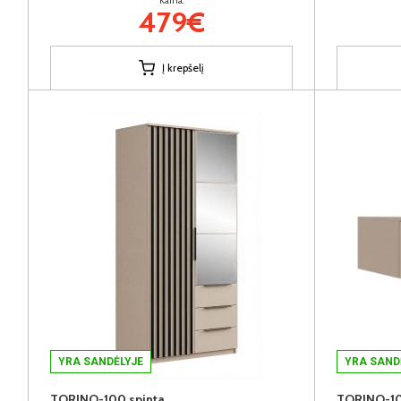
Kaina:
479€
Į krepšelį
YRA SANDĖLYJE
YRA SAND
TORINO-100 spinta
TORINO-100