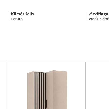
Kilmės šalis
Medžiaga
Lenkija
Medžio drož