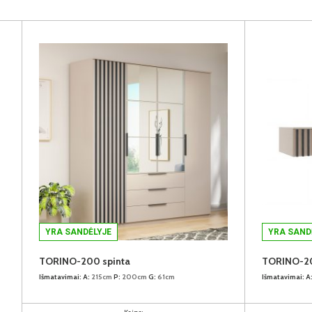
YRA SANDĖLYJE
YRA SAND
TORINO-200 spinta
TORINO-200
Išmatavimai:
A:
215cm
P:
200cm
G:
61cm
Išmatavimai:
A