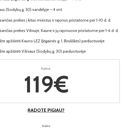
iaus (Sodybų g. 30) sandėlyje – 4 vnt.
ančias prekes į kitus miestus ir rajonus pristatome per 1-10 d. d.
ančias prekes Vilniuje, Kaune ir jų rajonuose pristatome per 1-6 d. d.
lite apžiūrėti Kauno LEZ (Jėgainės g. 1, Biruliškės) parduotuvėje
lite apžiūrėti Vilniaus (Sodybų g. 30) parduotuvėje
Kaina:
119€
RADOTE PIGIAU?
Kiekis: