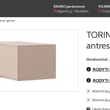
KAUNO parduotuvė:
VILNIA
Jėgainės g. 1, Biruliškės
Sodyb
ei spintai
TORI
antres
Išmatavimai:
RODYTI 
RODYTI
Atsiimti šią 
Atsiimti šią
Likutis Kauno