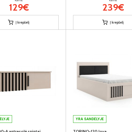
Kaina:
Kaina:
129€
239€
Į krepšelį
Į krepšelį
ĖLYJE
YRA SANDĖLYJE
-A antresolė spintai
TORINO-120 lova