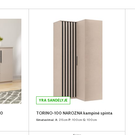
YRA SANDĖLYJE
60
TORINO-100 NAROZNA kampinė spinta
Išmatavimai:
A:
215cm
P:
100cm
G:
100cm