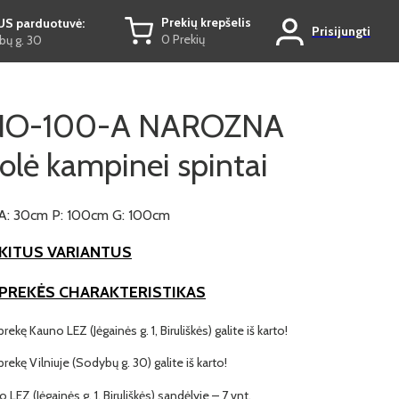
Prekių krepšelis
US parduotuvė:
Prisijungti
0 Prekių
ų g. 30
NO-100-A NAROZNA
olė kampinei spintai
A: 30cm P: 100cm G: 100cm
KITUS VARIANTUS
 PREKĖS CHARAKTERISTIKAS
prekę Kauno LEZ (Jėgainės g. 1, Biruliškės) galite iš karto!
 prekę Vilniuje (Sodybų g. 30) galite iš karto!
 LEZ (Jėgainės g. 1, Biruliškės) sandėlyje – 7 vnt.