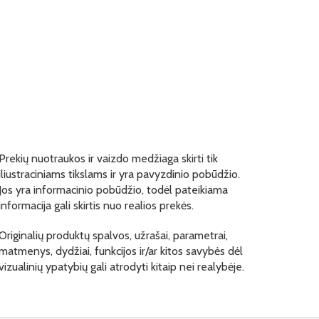
Prekių nuotraukos ir vaizdo medžiaga skirti tik
iliustraciniams tikslams ir yra pavyzdinio pobūdžio.
Jos yra informacinio pobūdžio, todėl pateikiama
informacija gali skirtis nuo realios prekės.
Originalių produktų spalvos, užrašai, parametrai,
matmenys, dydžiai, funkcijos ir/ar kitos savybės dėl
vizualinių ypatybių gali atrodyti kitaip nei realybėje.