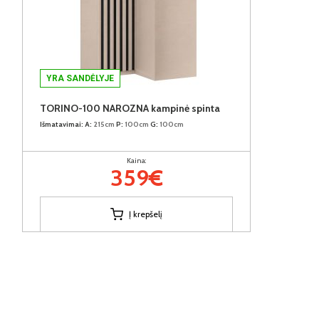
YRA SANDĖLYJE
TORINO-100 NAROZNA kampinė spinta
Išmatavimai:
A:
215cm
P:
100cm
G:
100cm
Kaina:
359€
Į krepšelį