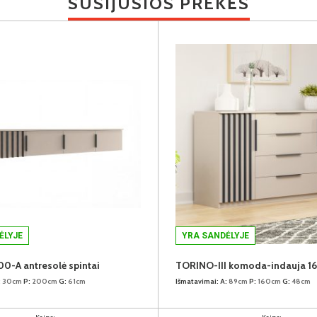
SUSIJUSIOS PREKĖS
ĖLYJE
YRA SANDĖLYJE
-A antresolė spintai
TORINO-III komoda-indauja 1
:
30cm
P:
200cm
G:
61cm
Išmatavimai:
A:
89cm
P:
160cm
G:
48cm