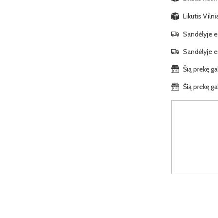
Likutis Viln
Sandėlyje es
Sandėlyje es
Šią prekę ga
Šią prekę ga