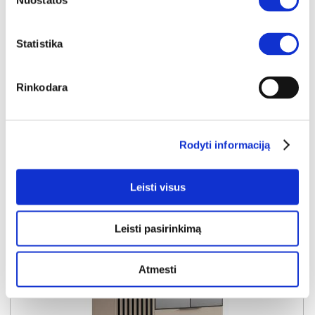
Nuostatos
TORINO-140 lova
Išmatavimai:
A:
93cm
P:
151cm
G:
208cm
Miegamoji dalis:
P:
140cm
I:
200cm
Statistika
Kaina:
459€
Rinkodara
Į krepšelį
Rodyti informaciją
Leisti visus
Leisti pasirinkimą
Atmesti