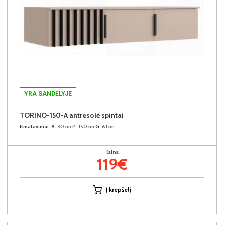
YRA SANDĖLYJE
TORINO-150-A antresolė spintai
Išmatavimai:
A:
30cm
P:
150cm
G:
61cm
Kaina:
119€
Į krepšelį