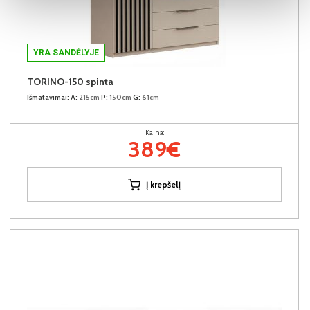
YRA SANDĖLYJE
TORINO-150 spinta
Išmatavimai:
A:
215cm
P:
150cm
G:
61cm
Kaina:
389€
Į krepšelį