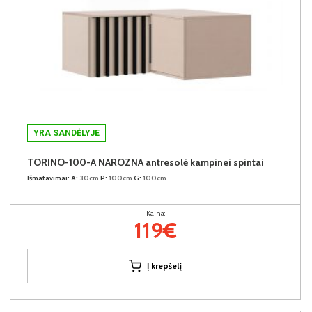
YRA SANDĖLYJE
TORINO-100-A NAROZNA antresolė kampinei spintai
Išmatavimai:
A:
30cm
P:
100cm
G:
100cm
Kaina:
119€
Į krepšelį