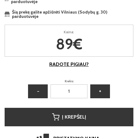
parduotuvėje
Šią prekę galite apžiūrėti Vilniaus (Sodybų g. 30)
parduotuvėje
Kaina:
89€
RADOTE PIGIAU?
Kiekis:
−
+
Į KREPŠELĮ