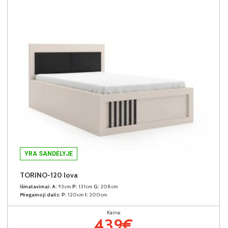
YRA SANDĖLYJE
TORINO-120 lova
Išmatavimai:
A:
93cm
P:
131cm
G:
208cm
Miegamoji dalis:
P:
120cm
I:
200cm
Kaina:
439€