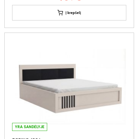
Į krepšelį
YRA SANDĖLYJE