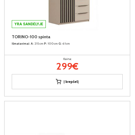
YRA SANDĖLYJE
TORINO-100 spinta
Išmatavimai:
A:
215cm
P:
100cm
G:
61cm
Kaina:
299€
Į krepšelį