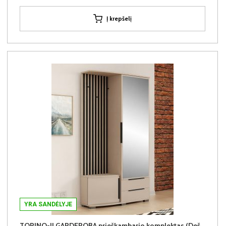
Į krepšelį
YRA SANDĖLYJE
TORINO-II GARDEROBA prieškambario komplektas (Dešininis)