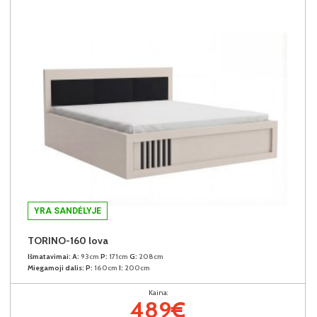
YRA SANDĖLYJE
TORINO-160 lova
Išmatavimai:
A:
93cm
P:
171cm
G:
208cm
Miegamoji dalis:
P:
160cm
I:
200cm
Kaina:
489€