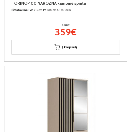
TORINO-100 NAROZNA kampinė spinta
Išmatavimai:
A:
215cm
P:
100cm
G:
100cm
Kaina:
359€
Į krepšelį