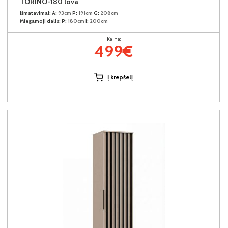
TORINO-180 lova
Išmatavimai:
A:
93cm
P:
191cm
G:
208cm
Miegamoji dalis:
P:
180cm
I:
200cm
Kaina:
499€
Į krepšelį