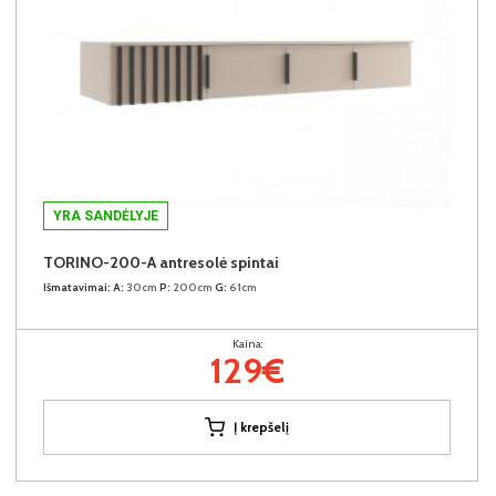
YRA SANDĖLYJE
TORINO-200-A antresolė spintai
Išmatavimai:
A:
30cm
P:
200cm
G:
61cm
Kaina:
129€
Į krepšelį