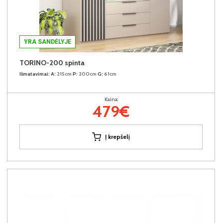
YRA SANDĖLYJE
TORINO-200 spinta
Išmatavimai:
A:
215cm
P:
200cm
G:
61cm
Kaina:
479€
Į krepšelį