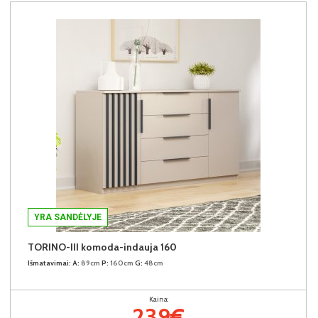
YRA SANDĖLYJE
TORINO-III komoda-indauja 160
Išmatavimai:
A:
89cm
P:
160cm
G:
48cm
Kaina:
239€