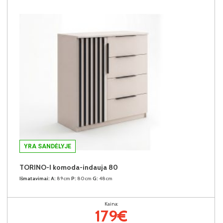
YRA SANDĖLYJE
TORINO-I komoda-indauja 80
Išmatavimai:
A:
89cm
P:
80cm
G:
48cm
Kaina:
179€