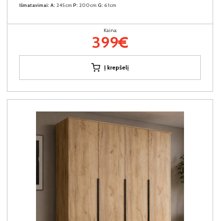
Išmatavimai:
A:
245cm
P:
200cm
G:
61cm
Kaina:
399€
Į krepšelį