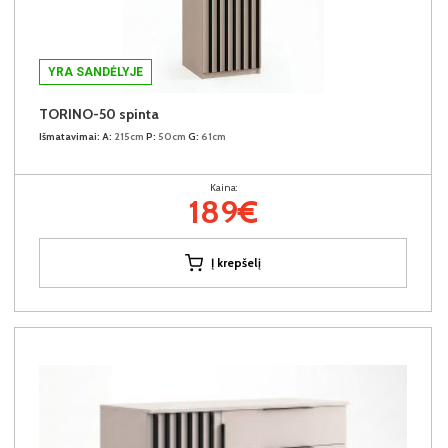
YRA SANDĖLYJE
TORINO-50 spinta
Išmatavimai:
A:
215cm
P:
50cm
G:
61cm
Kaina:
189€
Į krepšelį