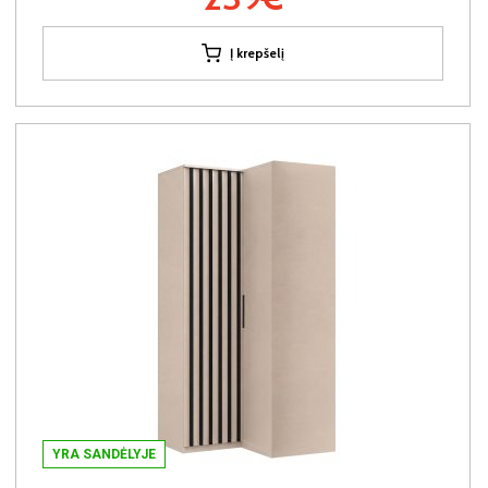
Į krepšelį
YRA SANDĖLYJE