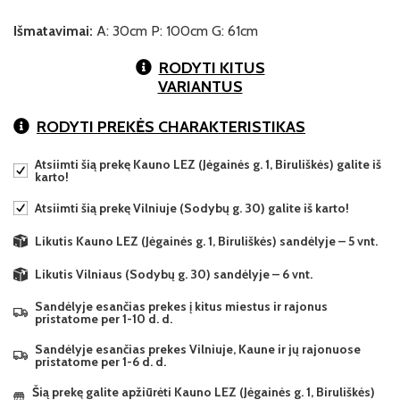
Išmatavimai:
A: 30cm P: 100cm G: 61cm
RODYTI KITUS
VARIANTUS
RODYTI PREKĖS CHARAKTERISTIKAS
Atsiimti šią prekę Kauno LEZ (Jėgainės g. 1, Biruliškės) galite iš
karto!
Atsiimti šią prekę Vilniuje (Sodybų g. 30) galite iš karto!
Likutis Kauno LEZ (Jėgainės g. 1, Biruliškės) sandėlyje – 5 vnt.
Likutis Vilniaus (Sodybų g. 30) sandėlyje – 6 vnt.
Sandėlyje esančias prekes į kitus miestus ir rajonus
pristatome per 1-10 d. d.
Sandėlyje esančias prekes Vilniuje, Kaune ir jų rajonuose
pristatome per 1-6 d. d.
Šią prekę galite apžiūrėti Kauno LEZ (Jėgainės g. 1, Biruliškės)