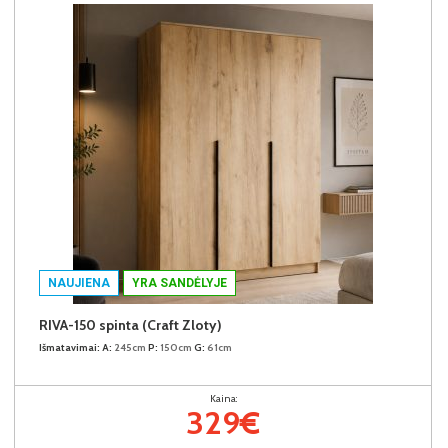
NAUJIENA
YRA SANDĖLYJE
RIVA-150 spinta (Craft Zloty)
Išmatavimai:
A:
245cm
P:
150cm
G:
61cm
Kaina:
329€