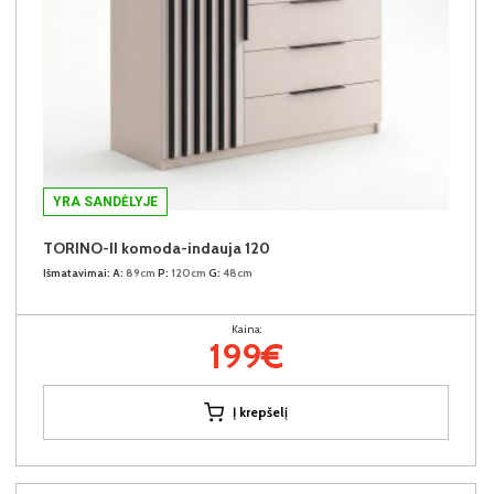
YRA SANDĖLYJE
TORINO-II komoda-indauja 120
Išmatavimai:
A:
89cm
P:
120cm
G:
48cm
Kaina:
199€
Į krepšelį