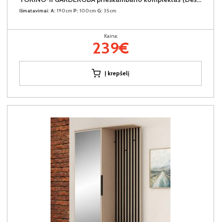
Išmatavimai:
A:
190cm
P:
100cm
G:
35cm
Kaina:
239€
Į krepšelį