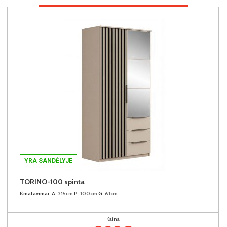
YRA SANDĖLYJE
TORINO-100 spinta
Išmatavimai:
A:
215cm
P:
100cm
G:
61cm
Kaina: