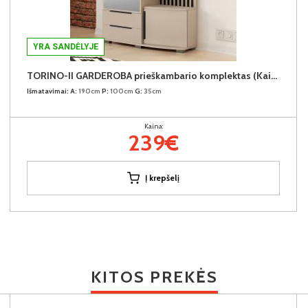
YRA SANDĖLYJE
TORINO-II GARDEROBA prieškambario komplektas (Kairinis)
Išmatavimai:
A:
190cm
P:
100cm
G:
35cm
Kaina:
239€
Į krepšelį
KITOS PREKĖS