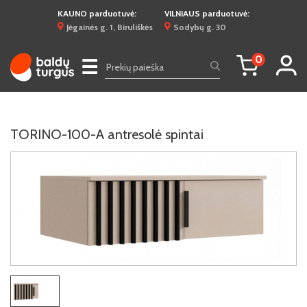
KAUNO parduotuvė:
VILNIAUS parduotuvė:
Jėgainės g. 1, Biruliškės
Sodybų g. 30
0
☰
TORINO-100-A antresolė spintai