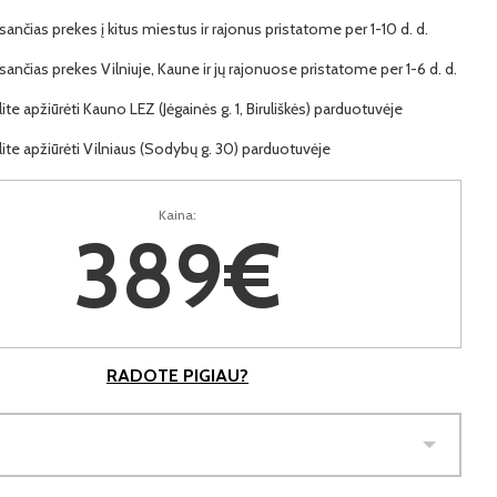
ančias prekes į kitus miestus ir rajonus pristatome per 1-10 d. d.
ančias prekes Vilniuje, Kaune ir jų rajonuose pristatome per 1-6 d. d.
lite apžiūrėti Kauno LEZ (Jėgainės g. 1, Biruliškės) parduotuvėje
lite apžiūrėti Vilniaus (Sodybų g. 30) parduotuvėje
Kaina:
389€
RADOTE PIGIAU?