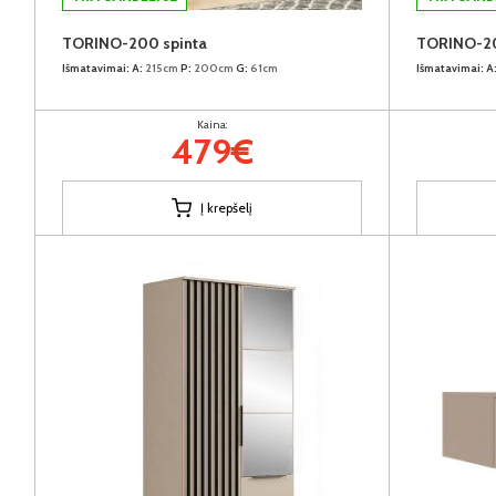
TORINO-200 spinta
TORINO-200
Išmatavimai:
A:
215cm
P:
200cm
G:
61cm
Išmatavimai:
A
Kaina:
479€
Į krepšelį