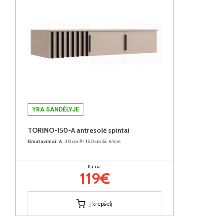
YRA SANDĖLYJE
TORINO-150-A antresolė spintai
Išmatavimai:
A:
30cm
P:
150cm
G:
61cm
Kaina:
119€
Į krepšelį