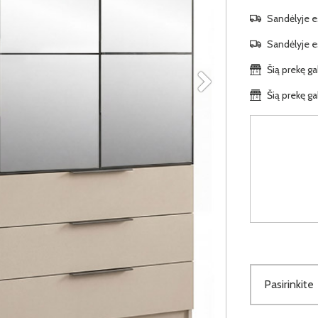
Sandėlyje es
Sandėlyje es
Šią prekę ga
Šią prekę ga
Pasirinkite