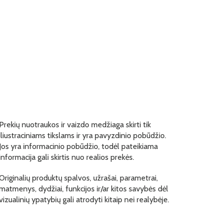
Prekių nuotraukos ir vaizdo medžiaga skirti tik
iliustraciniams tikslams ir yra pavyzdinio pobūdžio.
Jos yra informacinio pobūdžio, todėl pateikiama
informacija gali skirtis nuo realios prekės.
Originalių produktų spalvos, užrašai, parametrai,
matmenys, dydžiai, funkcijos ir/ar kitos savybės dėl
vizualinių ypatybių gali atrodyti kitaip nei realybėje.