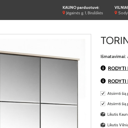
KAUNO parduotuvė:
VILNIA
Jėgainės g. 1, Biruliškės
Sodyb
TORIN
Išmatavimai:
RODYTI 
RODYTI
Atsiimti šią 
Atsiimti šią
Likutis Kaun
Likutis Viln