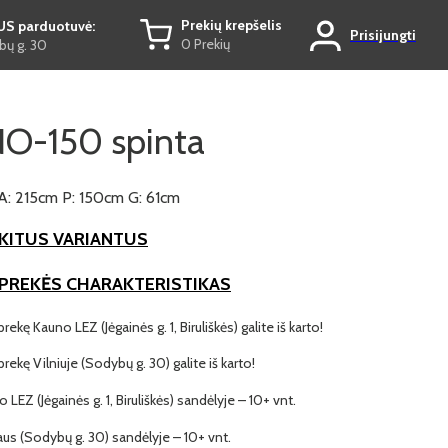
Prekių krepšelis
US parduotuvė:
Prisijungti
0 Prekių
ų g. 30
O-150 spinta
A: 215cm P: 150cm G: 61cm
KITUS VARIANTUS
 PREKĖS CHARAKTERISTIKAS
prekę Kauno LEZ (Jėgainės g. 1, Biruliškės) galite iš karto!
 prekę Vilniuje (Sodybų g. 30) galite iš karto!
o LEZ (Jėgainės g. 1, Biruliškės) sandėlyje – 10+ vnt.
iaus (Sodybų g. 30) sandėlyje – 10+ vnt.