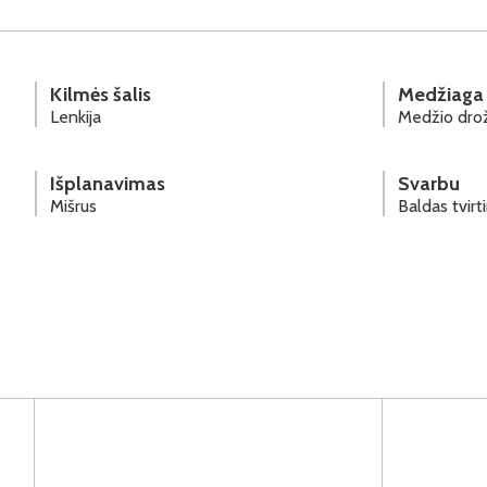
Kilmės šalis
Medžiaga
Lenkija
Medžio drož
Išplanavimas
Svarbu
Mišrus
Baldas tvir