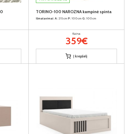
60
TORINO-100 NAROZNA kampinė spinta
Išmatavimai:
A:
215cm
P:
100cm
G:
100cm
Kaina:
359€
Į krepšelį