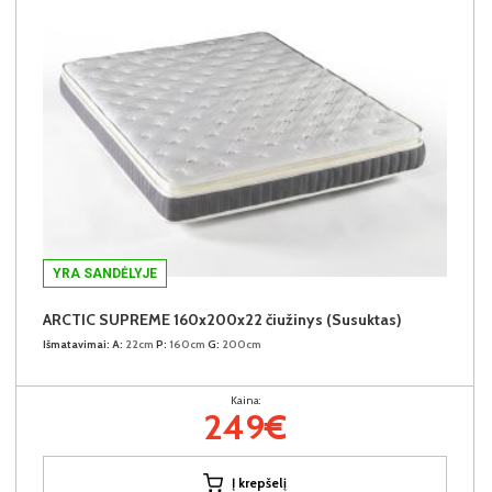
YRA SANDĖLYJE
ARCTIC SUPREME 160x200x22 čiužinys (Susuktas)
Išmatavimai:
A:
22cm
P:
160cm
G:
200cm
Kaina:
249€
Į krepšelį