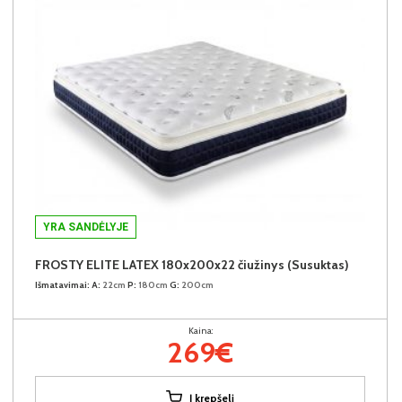
YRA SANDĖLYJE
FROSTY ELITE LATEX 180x200x22 čiužinys (Susuktas)
Išmatavimai:
A:
22cm
P:
180cm
G:
200cm
Kaina:
269€
Į krepšelį