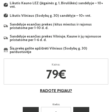
Likutis Kauno LEZ (Jėgainės g. 1, Biruliškės) sandėlyje – 10+
vnt.
Likutis Vilniaus (Sodybų g. 30) sandėlyje – 10+ vnt.
Sandėlyje esančias prekes į kitus miestus ir rajonus
pristatome per 1-10 d. d.
Sandėlyje esančias prekes Vilniuje, Kaune ir jų rajonuose
pristatome per 1-6 d. d.
Šią prekę galite apžiūrėti Vilniaus (Sodybų g. 30)
parduotuvėje
Kaina:
79€
RADOTE PIGIAU?
Kiekis: