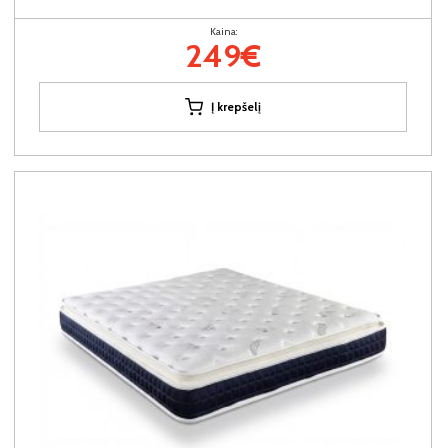
Kaina:
249€
Į krepšelį