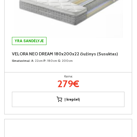
YRA SANDĖLYJE
VELORA NEO DREAM 180x200x22 čiužinys (Susuktas)
Išmatavimai:
A:
22cm
P:
180cm
G:
200cm
Kaina:
279€
Į krepšelį