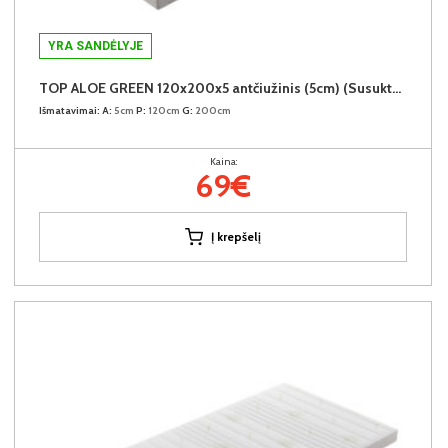
YRA SANDĖLYJE
TOP ALOE GREEN 120x200x5 antčiužinis (5cm) (Susuktas)
Išmatavimai:
A:
5cm
P:
120cm
G:
200cm
Kaina:
69€
Į krepšelį