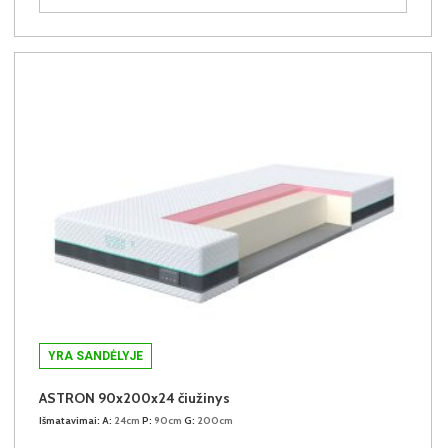
YRA SANDĖLYJE
ASTRON 90x200x24 čiužinys
Išmatavimai:
A:
24cm
P:
90cm
G:
200cm