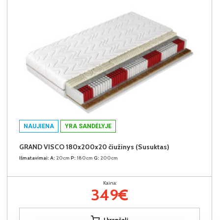
NAUJIENA
YRA SANDĖLYJE
GRAND VISCO 180x200x20 čiužinys (Susuktas)
Išmatavimai:
A:
20cm
P:
180cm
G:
200cm
Kaina:
349€
Į krepšelį