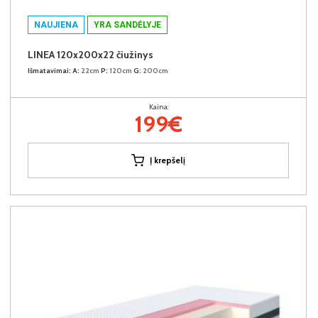
NAUJIENA
YRA SANDĖLYJE
LINEA 120x200x22 čiužinys
Išmatavimai:
A:
22cm
P:
120cm
G:
200cm
Kaina:
199€
Į krepšelį