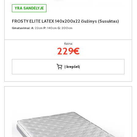
YRA SANDĖLYJE
FROSTY ELITE LATEX 140x200x22 čiužinys (Susuktas)
Išmatavimai:
A:
22cm
P:
140cm
G:
200cm
Kaina:
229€
Į krepšelį