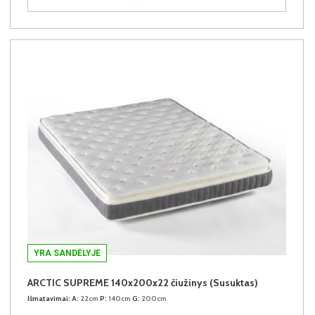
YRA SANDĖLYJE
ARCTIC SUPREME 140x200x22 čiužinys (Susuktas)
Išmatavimai:
A:
22cm
P:
140cm
G:
200cm