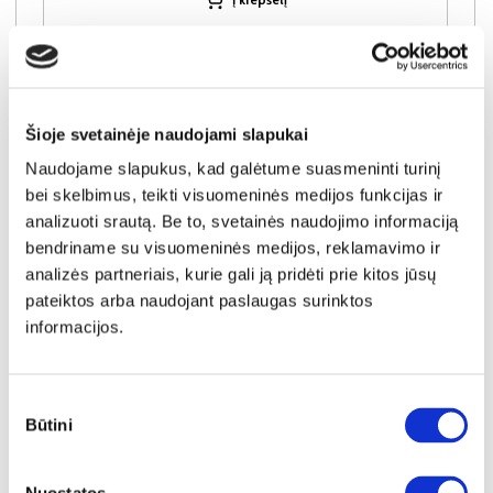
Šioje svetainėje naudojami slapukai
Naudojame slapukus, kad galėtume suasmeninti turinį
bei skelbimus, teikti visuomeninės medijos funkcijas ir
analizuoti srautą. Be to, svetainės naudojimo informaciją
bendriname su visuomeninės medijos, reklamavimo ir
analizės partneriais, kurie gali ją pridėti prie kitos jūsų
pateiktos arba naudojant paslaugas surinktos
informacijos.
Sutikimo
NAUJIENA
YRA SANDĖLYJE
Būtini
pasirinkimas
COMFORT FULL 90x200x25 čiužinys (Susuktas)
Išmatavimai:
A:
25cm
P:
90cm
G:
200cm