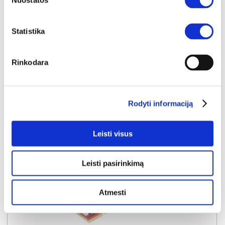
Nuostatos
Kaina:
279€
Statistika
Į krepšelį
Rinkodara
Rodyti informaciją
Leisti visus
Leisti pasirinkimą
Atmesti