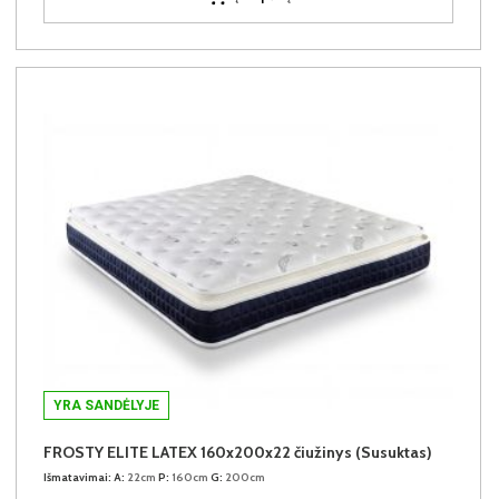
YRA SANDĖLYJE
FROSTY ELITE LATEX 160x200x22 čiužinys (Susuktas)
Išmatavimai:
A:
22cm
P:
160cm
G:
200cm