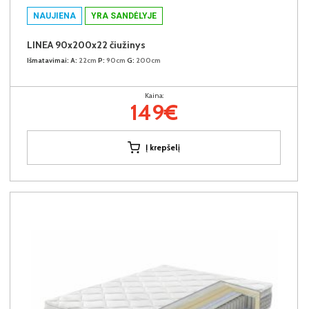
NAUJIENA
YRA SANDĖLYJE
LINEA 90x200x22 čiužinys
Išmatavimai:
A:
22cm
P:
90cm
G:
200cm
Kaina:
149€
Į krepšelį