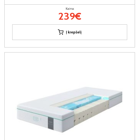
Kaina:
239€
Į krepšelį