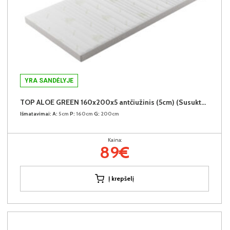
YRA SANDĖLYJE
TOP ALOE GREEN 160x200x5 antčiužinis (5cm) (Susuktas)
Išmatavimai:
A:
5cm
P:
160cm
G:
200cm
Kaina:
89€
Į krepšelį