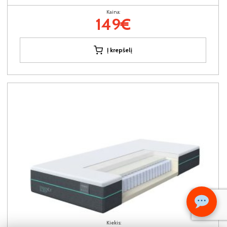
Kaina:
149€
Į krepšelį
Kiekis: