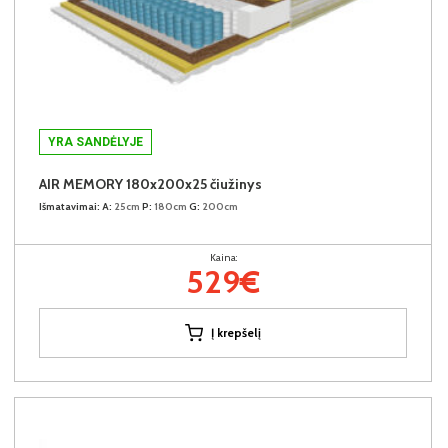
YRA SANDĖLYJE
AIR MEMORY 180x200x25 čiužinys
Išmatavimai:
A:
25cm
P:
180cm
G:
200cm
Kaina:
529€
Į krepšelį