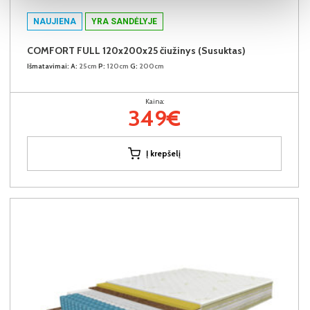
NAUJIENA
YRA SANDĖLYJE
COMFORT FULL 120x200x25 čiužinys (Susuktas)
Išmatavimai:
A:
25cm
P:
120cm
G:
200cm
Kaina:
349€
Į krepšelį