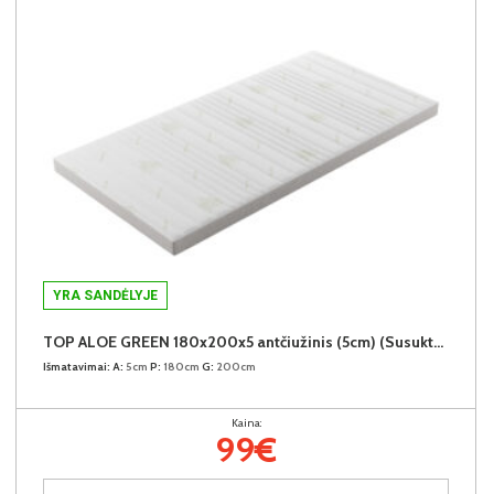
YRA SANDĖLYJE
TOP ALOE GREEN 180x200x5 antčiužinis (5cm) (Susuktas)
Išmatavimai:
A:
5cm
P:
180cm
G:
200cm
Kaina:
99€