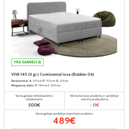
YRA SANDĖLYJE
VIVA 140 (II gr.) Continental lova (Bubble-06)
Išmatavimai:
A:
105cm
P:
150cm
G:
215cm
Miegamoji dalis:
P:
140cm
I:
200cm
Kaina galioja individualiems
Skirtumas tarp užsakomų ir sandėlyje
užsakymams
esančių prekių kainų
500€
- 11€
Kaina galioja sandėlyje esančioms prekėms
489€