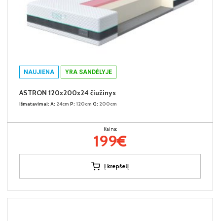
NAUJIENA
YRA SANDĖLYJE
ASTRON 120x200x24 čiužinys
Išmatavimai:
A:
24cm
P:
120cm
G:
200cm
Kaina:
199€
Į krepšelį