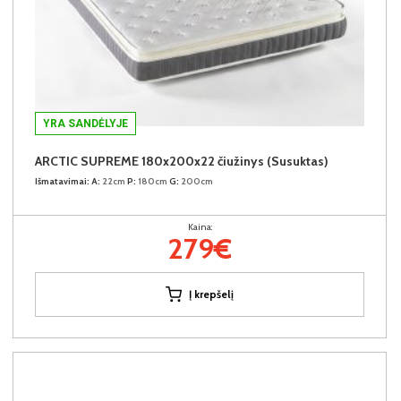
YRA SANDĖLYJE
ARCTIC SUPREME 180x200x22 čiužinys (Susuktas)
Išmatavimai:
A:
22cm
P:
180cm
G:
200cm
Kaina:
279€
Į krepšelį