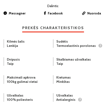
Dalintis:
Messagner
Facebook
Nuoroda
PREKĖS CHARAKTERISTIKOS
Kilmės šalis
Sudėtis
Lenkija
Termoelastinis porolonas
?
Dvipusis
Skalbiamas užvalkalas
Taip
Taip
Maksimali apkrova
Kietumas
100kg gulimai vietai
Minkštas
Užvalkalas
Užvalkalas
100% poliesteris
Antialerginis
?