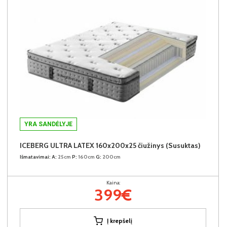
YRA SANDĖLYJE
ICEBERG ULTRA LATEX 160x200x25 čiužinys (Susuktas)
Išmatavimai:
A:
25cm
P:
160cm
G:
200cm
Kaina:
399€
Į krepšelį