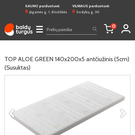
KAUNO parduotuvė:
VILNIAUS parduotuvė:
Jėgainės g. 1, Biruliškės
Sodybų g. 30
0
☰
TOP ALOE GREEN 140x200x5 antčiužinis (5cm)
(Susuktas)