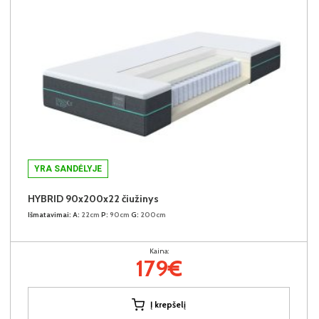
YRA SANDĖLYJE
HYBRID 90x200x22 čiužinys
Išmatavimai:
A:
22cm
P:
90cm
G:
200cm
Kaina:
179€
Į krepšelį