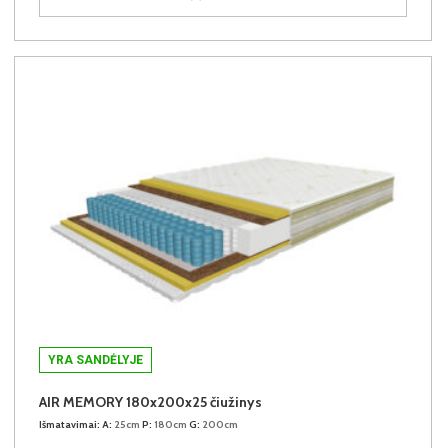
YRA SANDĖLYJE
AIR MEMORY 180x200x25 čiužinys
Išmatavimai:
A:
25cm
P:
180cm
G:
200cm