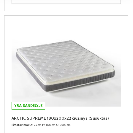
YRA SANDĖLYJE
ARCTIC SUPREME 180x200x22 čiužinys (Susuktas)
Išmatavimai:
A:
22cm
P:
180cm
G:
200cm