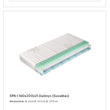
SPA-I 160x200x21 čiužinys (Susuktas)
Išmatavimai:
A:
21cm
P:
160cm
G:
200cm