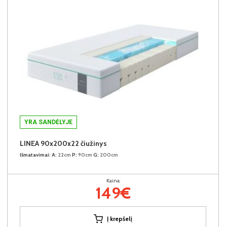
YRA SANDĖLYJE
LINEA 90x200x22 čiužinys
Išmatavimai:
A:
22cm
P:
90cm
G:
200cm
Kaina:
149€
Į krepšelį