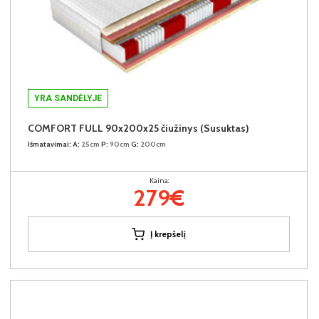
YRA SANDĖLYJE
COMFORT FULL 90x200x25 čiužinys (Susuktas)
Išmatavimai:
A:
25cm
P:
90cm
G:
200cm
Kaina:
279€
Į krepšelį