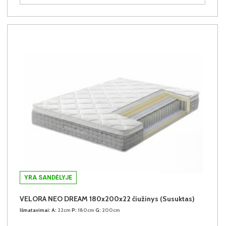
YRA SANDĖLYJE
VELORA NEO DREAM 180x200x22 čiužinys (Susuktas)
Išmatavimai:
A:
22cm
P:
180cm
G:
200cm