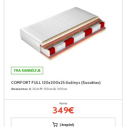
YRA SANDĖLYJE
COMFORT FULL 120x200x25 čiužinys (Susuktas)
Išmatavimai:
A:
25cm
P:
120cm
G:
200cm
Kaina:
349€
Į krepšelį