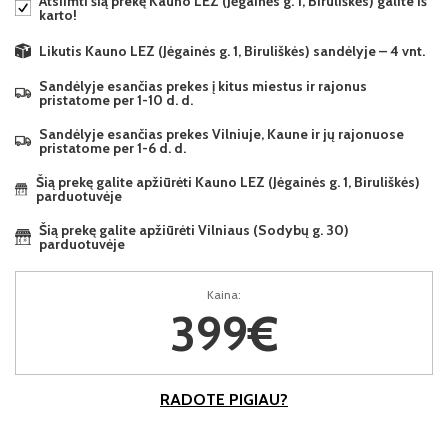
Atsiimti šią prekę Kauno LEZ (Jėgainės g. 1, Biruliškės) galite iš
karto!
Likutis Kauno LEZ (Jėgainės g. 1, Biruliškės) sandėlyje – 4 vnt.
Sandėlyje esančias prekes į kitus miestus ir rajonus
pristatome per 1-10 d. d.
Sandėlyje esančias prekes Vilniuje, Kaune ir jų rajonuose
pristatome per 1-6 d. d.
Šią prekę galite apžiūrėti Kauno LEZ (Jėgainės g. 1, Biruliškės)
parduotuvėje
Šią prekę galite apžiūrėti Vilniaus (Sodybų g. 30)
parduotuvėje
Kaina:
399€
RADOTE PIGIAU?