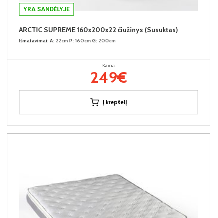
YRA SANDĖLYJE
ARCTIC SUPREME 160x200x22 čiužinys (Susuktas)
Išmatavimai:
A:
22cm
P:
160cm
G:
200cm
Kaina:
249€
Į krepšelį