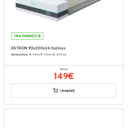
YRA SANDĖLYJE
ASTRON 90x200x24 čiužinys
Išmatavimai:
A:
24cm
P:
90cm
G:
200cm
Kaina:
149€
Į krepšelį