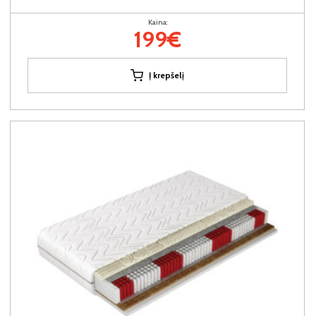
Kaina:
199€
Į krepšelį