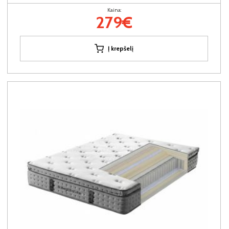
Kaina:
279€
Į krepšelį