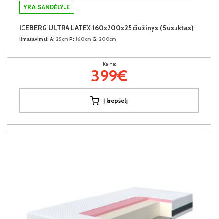
YRA SANDĖLYJE
ICEBERG ULTRA LATEX 160x200x25 čiužinys (Susuktas)
Išmatavimai:
A:
25cm
P:
160cm
G:
200cm
Kaina:
399€
Į krepšelį