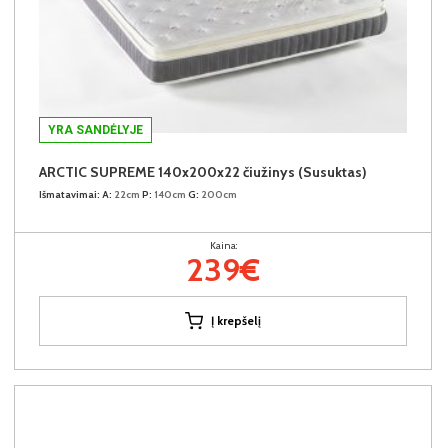
YRA SANDĖLYJE
ARCTIC SUPREME 140x200x22 čiužinys (Susuktas)
Išmatavimai:
A:
22cm
P:
140cm
G:
200cm
Kaina:
239€
Į krepšelį