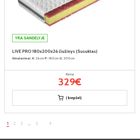
YRA SANDĖLYJE
LIVE PRO 180x200x26 čiužinys (Susuktas)
Išmatavimai:
A:
26cm
P:
180cm
G:
200cm
Kaina:
329€
Į krepšelį
1
2
3
…
5