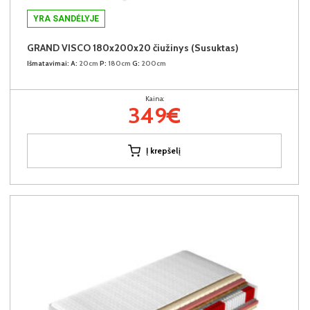
YRA SANDĖLYJE
GRAND VISCO 180x200x20 čiužinys (Susuktas)
Išmatavimai:
A:
20cm
P:
180cm
G:
200cm
Kaina:
349€
Į krepšelį