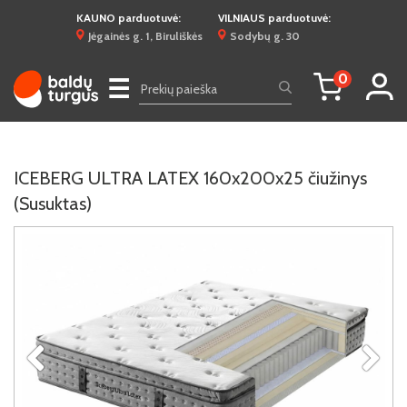
KAUNO parduotuvė:
VILNIAUS parduotuvė:
Jėgainės g. 1, Biruliškės
Sodybų g. 30
0
☰
ICEBERG ULTRA LATEX 160x200x25 čiužinys
(Susuktas)