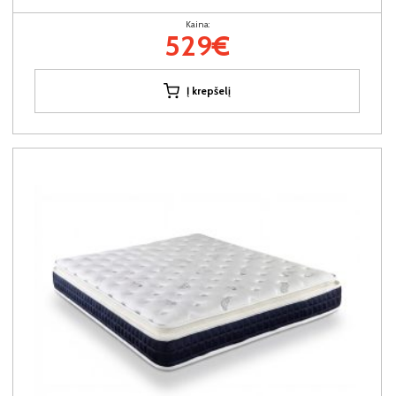
Kaina:
529€
Į krepšelį