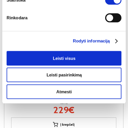
Rinkodara
Rodyti informaciją
Leisti visus
YRA SANDĖLYJE
Leisti pasirinkimą
FROSTY ELITE LATEX 140x200x22 čiužinys (Susuktas)
Išmatavimai:
A:
22cm
P:
140cm
G:
200cm
Atmesti
Kaina:
229€
Į krepšelį