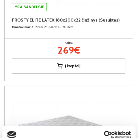
YRA SANDĖLYJE
FROSTY ELITE LATEX 180x200x22 čiužinys (Susuktas)
Išmatavimai:
A:
22cm
P:
180cm
G:
200cm
Kaina:
269€
Į krepšelį