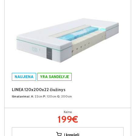
NAUJIENA
YRA SANDĖLYJE
LINEA 120x200x22 čiužinys
Išmatavimai:
A:
22cm
P:
120cm
G:
200cm
Kaina:
199€
Į krepšelį