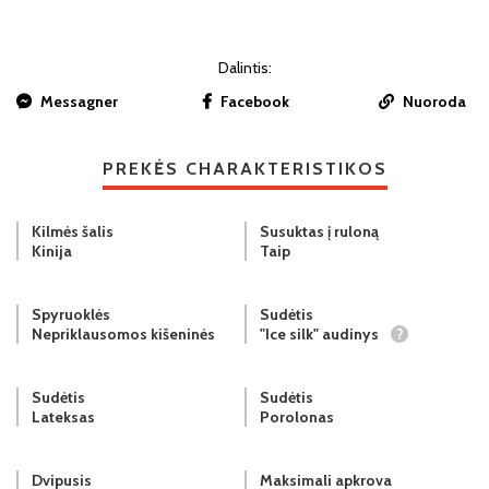
Dalintis:
Messagner
Facebook
Nuoroda
PREKĖS CHARAKTERISTIKOS
Kilmės šalis
Susuktas į ruloną
Kinija
Taip
Spyruoklės
Sudėtis
Nepriklausomos kišeninės
"Ice silk" audinys
?
Sudėtis
Sudėtis
Lateksas
Porolonas
Dvipusis
Maksimali apkrova