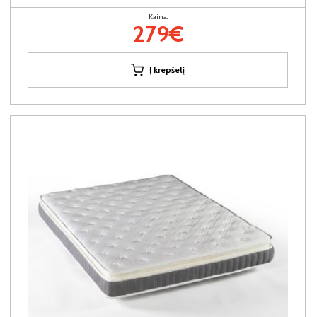
Kaina:
279€
Į krepšelį