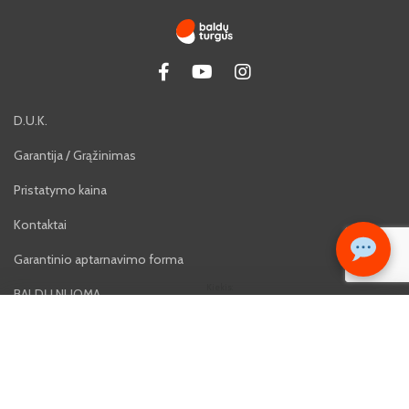
D.U.K.
Garantija / Grąžinimas
Pristatymo kaina
Kontaktai
Garantinio aptarnavimo forma
Kiekis:
BALDŲ NUOMA
399€
−
+
K
Lizingas
Karjera
Atsiliepimai