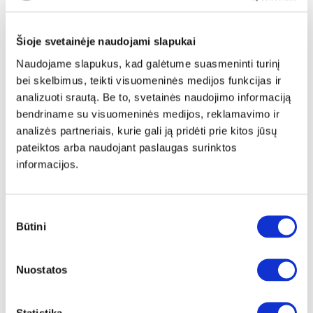
Šioje svetainėje naudojami slapukai
Naudojame slapukus, kad galėtume suasmeninti turinį
bei skelbimus, teikti visuomeninės medijos funkcijas ir
YRA SANDĖLYJE
analizuoti srautą. Be to, svetainės naudojimo informaciją
bendriname su visuomeninės medijos, reklamavimo ir
FROSTY ELITE LATEX 160x200x22 čiužinys (Susuktas)
analizės partneriais, kurie gali ją pridėti prie kitos jūsų
Išmatavimai:
A:
22cm
P:
160cm
G:
200cm
pateiktos arba naudojant paslaugas surinktos
informacijos.
Kaina:
249€
Sutikimo
Būtini
Į krepšelį
pasirinkimas
Nuostatos
Statistika