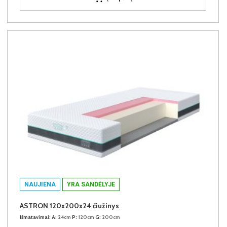
NAUJIENA
YRA SANDĖLYJE
ASTRON 120x200x24 čiužinys
Išmatavimai:
A:
24cm
P:
120cm
G:
200cm