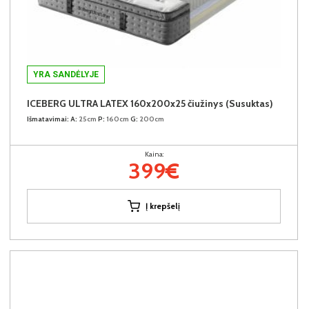
YRA SANDĖLYJE
ICEBERG ULTRA LATEX 160x200x25 čiužinys (Susuktas)
Išmatavimai:
A:
25cm
P:
160cm
G:
200cm
Kaina:
399€
Į krepšelį