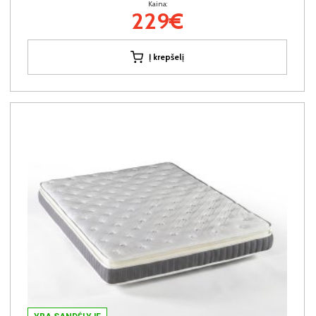
Kaina:
229€
Į krepšelį