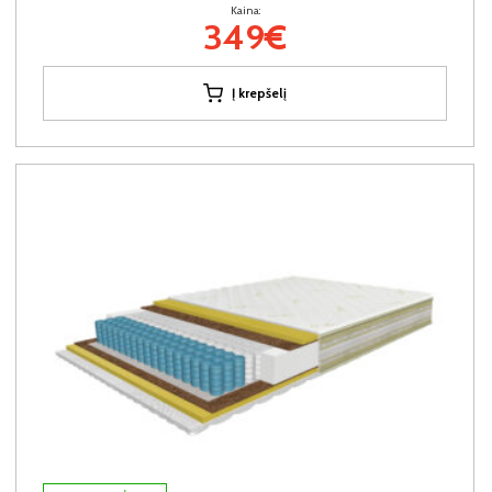
Kaina:
349€
Į krepšelį