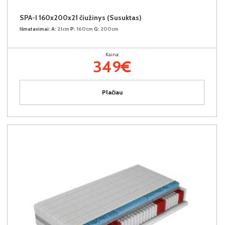
SPA-I 160x200x21 čiužinys (Susuktas)
Išmatavimai:
A:
21cm
P:
160cm
G:
200cm
Kaina:
349€
Plačiau