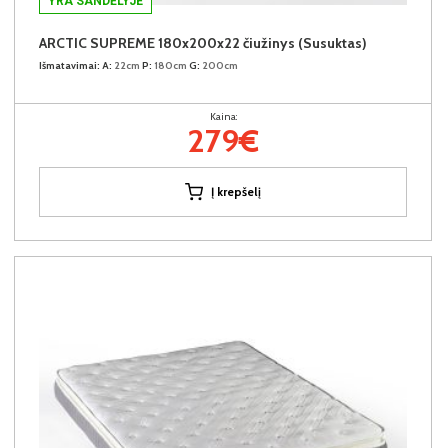
YRA SANDĖLYJE
ARCTIC SUPREME 180x200x22 čiužinys (Susuktas)
Išmatavimai:
A:
22cm
P:
180cm
G:
200cm
Kaina:
279€
Į krepšelį