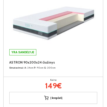
YRA SANDĖLYJE
ASTRON 90x200x24 čiužinys
Išmatavimai:
A:
24cm
P:
90cm
G:
200cm
Kaina:
149€
Į krepšelį