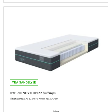
YRA SANDĖLYJE
HYBRID 90x200x22 čiužinys
Išmatavimai:
A:
22cm
P:
90cm
G:
200cm
Kaina: