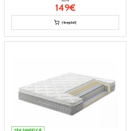
Kaina:
149€
Į krepšelį
YRA SANDĖLYJE