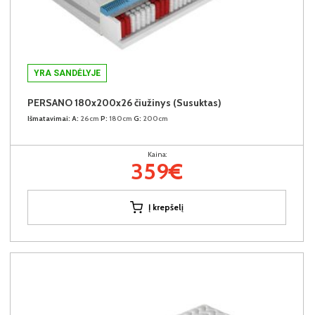
YRA SANDĖLYJE
PERSANO 180x200x26 čiužinys (Susuktas)
Išmatavimai:
A:
26cm
P:
180cm
G:
200cm
Kaina:
359€
Į krepšelį