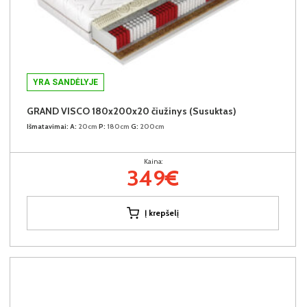
YRA SANDĖLYJE
GRAND VISCO 180x200x20 čiužinys (Susuktas)
Išmatavimai:
A:
20cm
P:
180cm
G:
200cm
Kaina:
349€
Į krepšelį