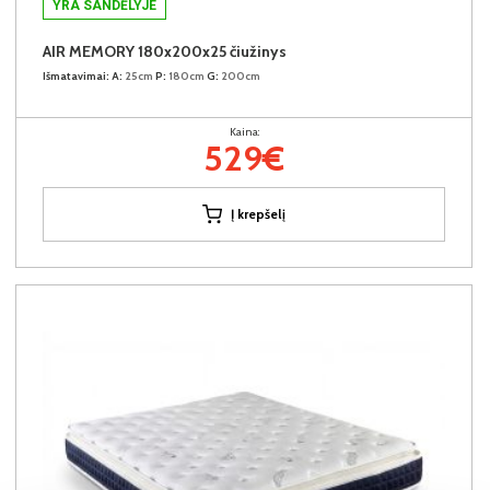
YRA SANDĖLYJE
AIR MEMORY 180x200x25 čiužinys
Išmatavimai:
A:
25cm
P:
180cm
G:
200cm
Kaina:
529€
Į krepšelį