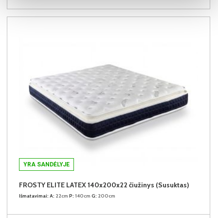
YRA SANDĖLYJE
FROSTY ELITE LATEX 140x200x22 čiužinys (Susuktas)
Išmatavimai:
A:
22cm
P:
140cm
G:
200cm