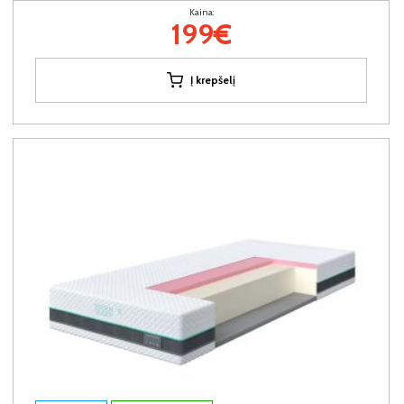
Kaina:
199€
Į krepšelį