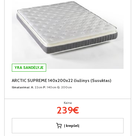
YRA SANDĖLYJE
ARCTIC SUPREME 140x200x22 čiužinys (Susuktas)
Išmatavimai:
A:
22cm
P:
140cm
G:
200cm
Kaina:
239€
Į krepšelį