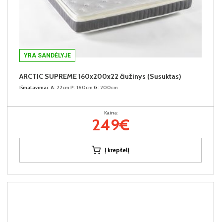
YRA SANDĖLYJE
ARCTIC SUPREME 160x200x22 čiužinys (Susuktas)
Išmatavimai:
A:
22cm
P:
160cm
G:
200cm
Kaina:
249€
Į krepšelį