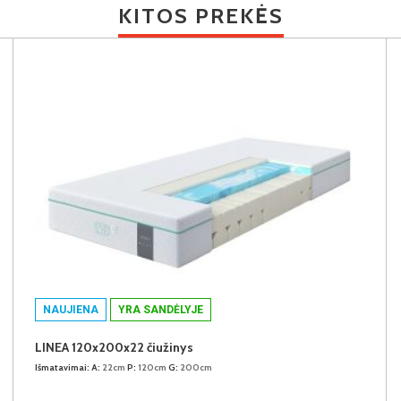
KITOS PREKĖS
NAUJIENA
YRA SANDĖLYJE
LINEA 120x200x22 čiužinys
Išmatavimai:
A:
22cm
P:
120cm
G:
200cm