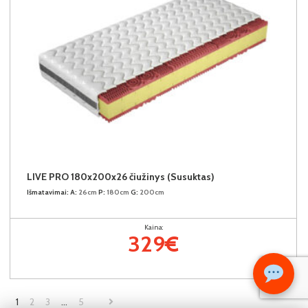
LIVE PRO 180x200x26 čiužinys (Susuktas)
Išmatavimai:
A:
26cm
P:
180cm
G:
200cm
Kaina:
329€
1
2
3
…
5