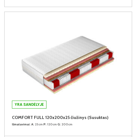
YRA SANDĖLYJE
COMFORT FULL 120x200x25 čiužinys (Susuktas)
Išmatavimai:
A:
25cm
P:
120cm
G:
200cm