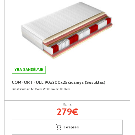
YRA SANDĖLYJE
COMFORT FULL 90x200x25 čiužinys (Susuktas)
Išmatavimai:
A:
25cm
P:
90cm
G:
200cm
Kaina:
279€
Į krepšelį