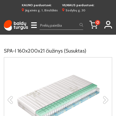
KAUNO parduotuvė:
VILNIAUS parduotuvė:
Jėgainės g. 1, Biruliškės
Sodybų g. 30
0
☰
SPA-I 160x200x21 čiužinys (Susuktas)