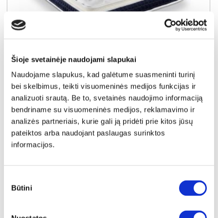
YRA SANDĖLYJE
Šioje svetainėje naudojami slapukai
Naudojame slapukus, kad galėtume suasmeninti turinį
FROSTY ELITE LATEX 180x200x22 čiužinys (Susuktas)
bei skelbimus, teikti visuomeninės medijos funkcijas ir
Išmatavimai:
A:
22cm
P:
180cm
G:
200cm
analizuoti srautą. Be to, svetainės naudojimo informaciją
bendriname su visuomeninės medijos, reklamavimo ir
Kaina:
269€
analizės partneriais, kurie gali ją pridėti prie kitos jūsų
pateiktos arba naudojant paslaugas surinktos
informacijos.
Į krepšelį
Sutikimo
Būtini
pasirinkimas