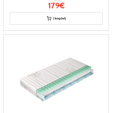
179€
Į krepšelį