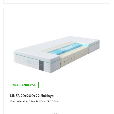
YRA SANDĖLYJE
LINEA 90x200x22 čiužinys
Išmatavimai:
A:
22cm
P:
90cm
G:
200cm