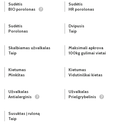
Sudėtis
Sudėtis
BIO porolonas
?
HR porolonas
Sudėtis
Dvipusis
Porolonas
Taip
Skalbiamas užvalkalas
Maksimali apkrova
Taip
100kg gulimai vietai
Kietumas
Kietumas
Minkštas
Vidutiniškai kietas
Užvalkalas
Užvalkalas
Antialerginis
?
Priešgrybelinis
?
Susuktas į ruloną
Taip