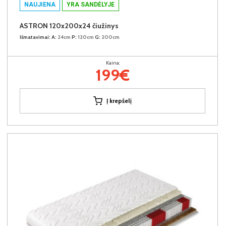
NAUJIENA
YRA SANDĖLYJE
ASTRON 120x200x24 čiužinys
Išmatavimai:
A:
24cm
P:
120cm
G:
200cm
Kaina:
199€
Į krepšelį