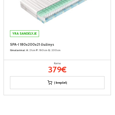
YRA SANDĖLYJE
SPA-I 180x200x21 čiužinys
Išmatavimai:
A:
21cm
P:
180cm
G:
200cm
Kaina:
379€
Į krepšelį