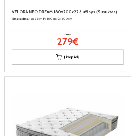
VELORA NEO DREAM 180x200x22 čiužinys (Susuktas)
Išmatavimai:
A:
22cm
P:
180cm
G:
200cm
Kaina:
279€
Į krepšelį