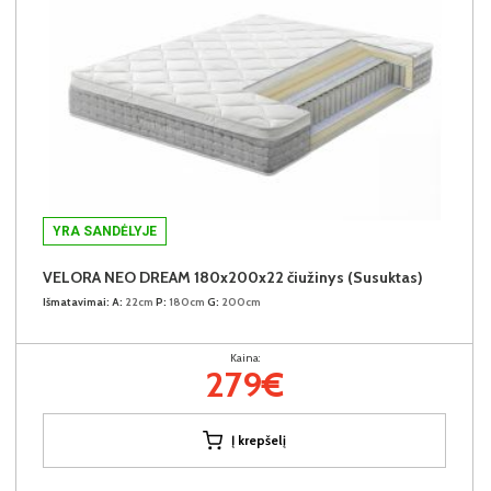
YRA SANDĖLYJE
VELORA NEO DREAM 180x200x22 čiužinys (Susuktas)
Išmatavimai:
A:
22cm
P:
180cm
G:
200cm
Kaina:
279€
Į krepšelį