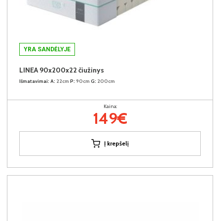
YRA SANDĖLYJE
LINEA 90x200x22 čiužinys
Išmatavimai:
A:
22cm
P:
90cm
G:
200cm
Kaina:
149€
Į krepšelį