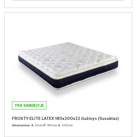
YRA SANDĖLYJE
FROSTY ELITE LATEX 180x200x22 čiužinys (Susuktas)
Išmatavimai:
A:
22cm
P:
180cm
G:
200cm