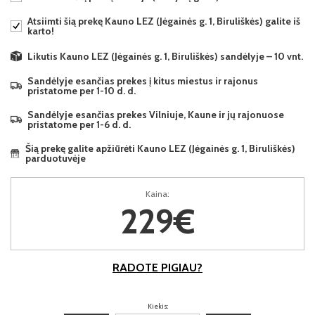
Atsiimti šią prekę Kauno LEZ (Jėgainės g. 1, Biruliškės) galite iš
karto!
Likutis Kauno LEZ (Jėgainės g. 1, Biruliškės) sandėlyje – 10 vnt.
Sandėlyje esančias prekes į kitus miestus ir rajonus
pristatome per 1-10 d. d.
Sandėlyje esančias prekes Vilniuje, Kaune ir jų rajonuose
pristatome per 1-6 d. d.
Šią prekę galite apžiūrėti Kauno LEZ (Jėgainės g. 1, Biruliškės)
parduotuvėje
Kaina:
229€
RADOTE PIGIAU?
Kiekis: