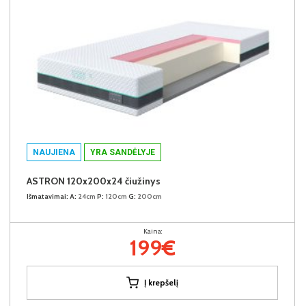
NAUJIENA
YRA SANDĖLYJE
ASTRON 120x200x24 čiužinys
Išmatavimai:
A:
24cm
P:
120cm
G:
200cm
Kaina:
199€
Į krepšelį