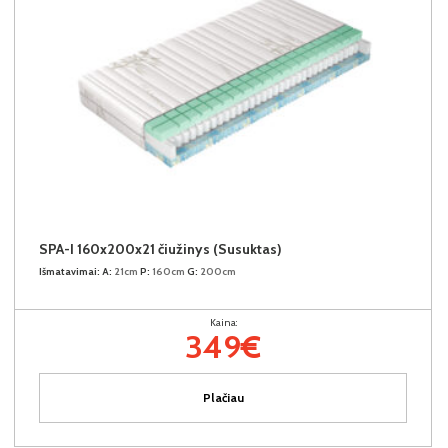
SPA-I 160x200x21 čiužinys (Susuktas)
Išmatavimai:
A:
21cm
P:
160cm
G:
200cm
Kaina:
349€
Plačiau