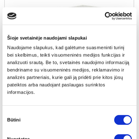
Šioje svetainėje naudojami slapukai
Naudojame slapukus, kad galėtume suasmeninti turinį
bei skelbimus, teikti visuomeninės medijos funkcijas ir
analizuoti srautą. Be to, svetainės naudojimo informaciją
YRA SANDĖLYJE
bendriname su visuomeninės medijos, reklamavimo ir
analizės partneriais, kurie gali ją pridėti prie kitos jūsų
AIR MEMORY 180x200x25 čiužinys
pateiktos arba naudojant paslaugas surinktos
Išmatavimai:
A:
25cm
P:
180cm
G:
200cm
informacijos.
Kaina:
529€
Sutikimo
Būtini
pasirinkimas
Į krepšelį