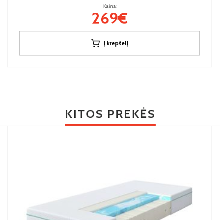
Kaina:
269€
Į krepšelį
KITOS PREKĖS