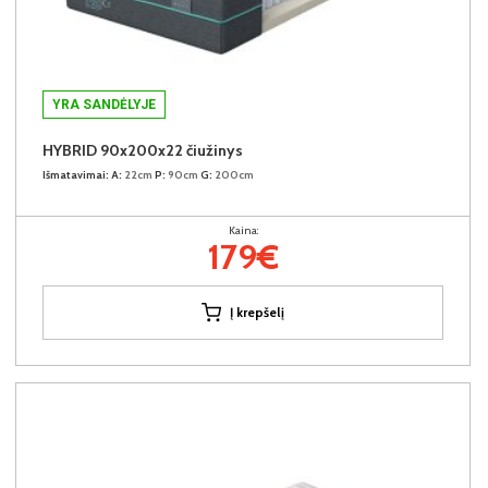
YRA SANDĖLYJE
HYBRID 90x200x22 čiužinys
Išmatavimai:
A:
22cm
P:
90cm
G:
200cm
Kaina:
179€
Į krepšelį