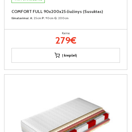
COMFORT FULL 90x200x25 čiužinys (Susuktas)
Išmatavimai:
A:
25cm
P:
90cm
G:
200cm
Kaina:
279€
Į krepšelį