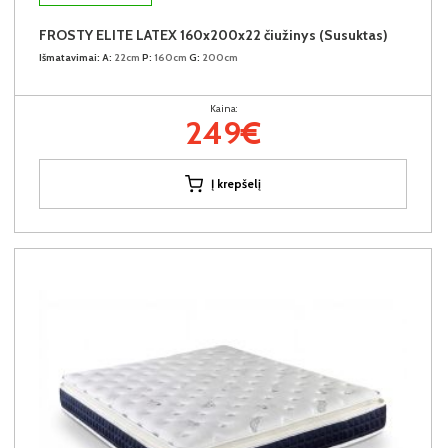
FROSTY ELITE LATEX 160x200x22 čiužinys (Susuktas)
Išmatavimai:
A:
22cm
P:
160cm
G:
200cm
Kaina:
249€
Į krepšelį