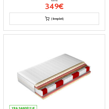
Kaina:
349€
Į krepšelį
YRA SANDĖLYJE