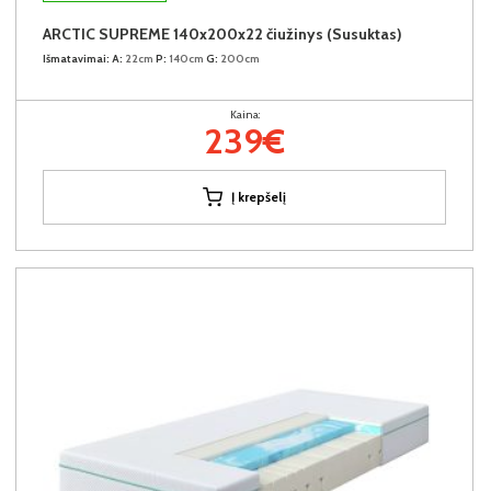
ARCTIC SUPREME 140x200x22 čiužinys (Susuktas)
Išmatavimai:
A:
22cm
P:
140cm
G:
200cm
Kaina:
239€
Į krepšelį