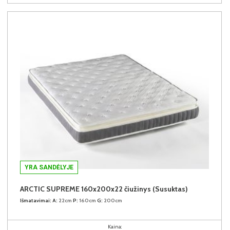
YRA SANDĖLYJE
ARCTIC SUPREME 160x200x22 čiužinys (Susuktas)
Išmatavimai:
A:
22cm
P:
160cm
G:
200cm
Kaina: