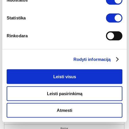
Nuostatos
Statistika
Rinkodara
Rodyti informaciją
Leisti visus
Leisti pasirinkimą
YRA SANDĖLYJE
FROSTY ELITE LATEX 180x200x22 čiužinys (Susuktas)
Atmesti
Išmatavimai:
A:
22cm
P:
180cm
G:
200cm
Kaina: