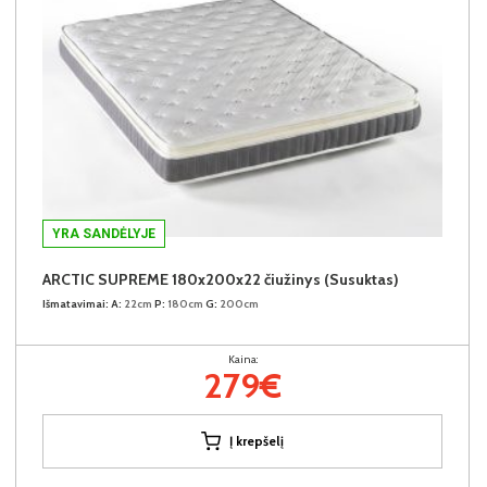
YRA SANDĖLYJE
ARCTIC SUPREME 180x200x22 čiužinys (Susuktas)
Išmatavimai:
A:
22cm
P:
180cm
G:
200cm
Kaina:
279€
Į krepšelį