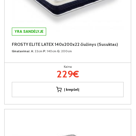
YRA SANDĖLYJE
FROSTY ELITE LATEX 140x200x22 čiužinys (Susuktas)
Išmatavimai:
A:
22cm
P:
140cm
G:
200cm
Kaina:
229€
Į krepšelį