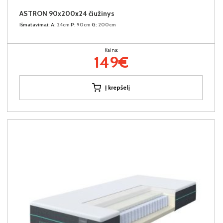
ASTRON 90x200x24 čiužinys
Išmatavimai:
A:
24cm
P:
90cm
G:
200cm
Kaina:
149€
Į krepšelį