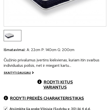
Išmatavimai:
A: 22cm P: 140cm G: 200cm
Čiužinio privalumus įvertins kiekvienas, kuriam itin svarbus
individualus poilsis, net ir miegant kartu…
SKAITYTI DAUGIAU
RODYTI KITUS
VARIANTUS
RODYTI PREKĖS CHARAKTERISTIKAS
Atsiimkite šią prekę Vilniuje (Sodybų g. 30) iki 4 d.d.