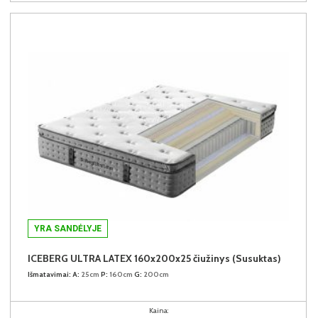
YRA SANDĖLYJE
ICEBERG ULTRA LATEX 160x200x25 čiužinys (Susuktas)
Išmatavimai:
A:
25cm
P:
160cm
G:
200cm
Kaina: