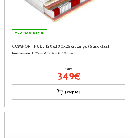
YRA SANDĖLYJE
COMFORT FULL 120x200x25 čiužinys (Susuktas)
Išmatavimai:
A:
25cm
P:
120cm
G:
200cm
Kaina:
349€
Į krepšelį