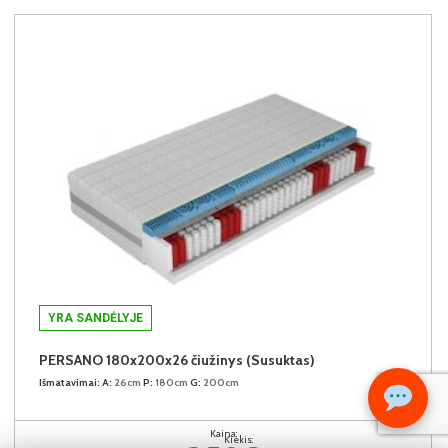
YRA SANDĖLYJE
PERSANO 180x200x26 čiužinys (Susuktas)
Išmatavimai:
A:
26cm
P:
180cm
G:
200cm
Kaina:
Kiekis: