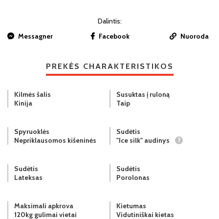
Dalintis:
Messagner
Facebook
Nuoroda
PREKĖS CHARAKTERISTIKOS
Kilmės šalis
Susuktas į ruloną
Kinija
Taip
Spyruoklės
Sudėtis
Nepriklausomos kišeninės
"Ice silk" audinys
?
Sudėtis
Sudėtis
Lateksas
Porolonas
Maksimali apkrova
Kietumas
120kg gulimai vietai
Vidutiniškai kietas