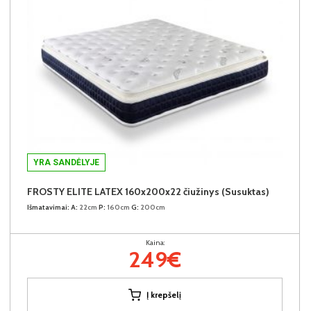
YRA SANDĖLYJE
FROSTY ELITE LATEX 160x200x22 čiužinys (Susuktas)
Išmatavimai:
A:
22cm
P:
160cm
G:
200cm
Kaina:
249€
Į krepšelį