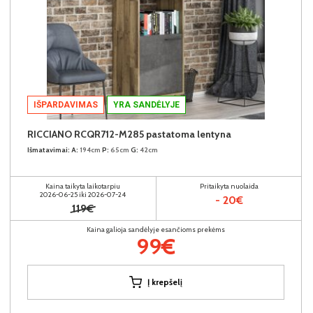
IŠPARDAVIMAS
YRA SANDĖLYJE
RICCIANO RCQR712-M285 pastatoma lentyna
Išmatavimai:
A:
194cm
P:
65cm
G:
42cm
Kaina taikyta laikotarpiu
Pritaikyta nuolaida
2026-06-25 iki 2026-07-24
- 20€
119€
Kaina galioja sandėlyje esančioms prekėms
99€
Į krepšelį