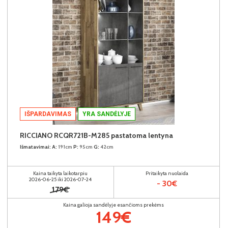
IŠPARDAVIMAS
YRA SANDĖLYJE
RICCIANO RCQR721B-M285 pastatoma lentyna
Išmatavimai:
A:
191cm
P:
95cm
G:
42cm
Kaina taikyta laikotarpiu
Pritaikyta nuolaida
2026-06-25 iki 2026-07-24
- 30€
179€
Kaina galioja sandėlyje esančioms prekėms
149€