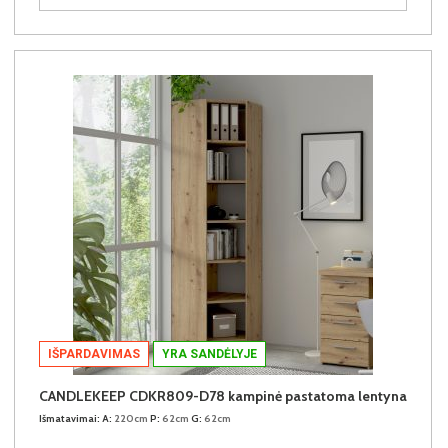
IŠPARDAVIMAS
YRA SANDĖLYJE
CANDLEKEEP CDKR809-D78 kampinė pastatoma lentyna
Išmatavimai:
A:
220cm
P:
62cm
G:
62cm