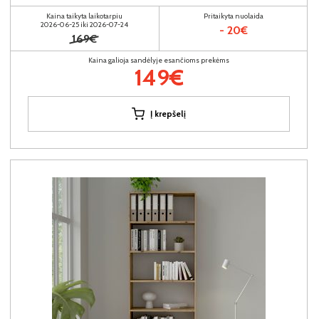
Kaina taikyta laikotarpiu
Pritaikyta nuolaida
2026-06-25 iki 2026-07-24
- 20€
169€
Kaina galioja sandėlyje esančioms prekėms
149€
Į krepšelį