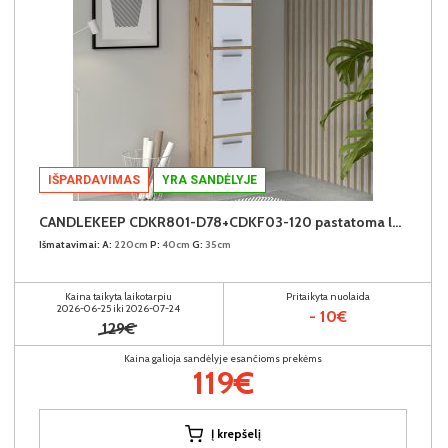
IŠPARDAVIMAS
YRA SANDĖLYJE
CANDLEKEEP CDKR801-D78+CDKF03-120 pastatoma lentyna su durimis (6vnt.)
Išmatavimai:
A:
220cm
P:
40cm
G:
35cm
Kaina taikyta laikotarpiu
Pritaikyta nuolaida
2026-06-25 iki 2026-07-24
- 10€
129€
Kaina galioja sandėlyje esančioms prekėms
119€
Į krepšelį