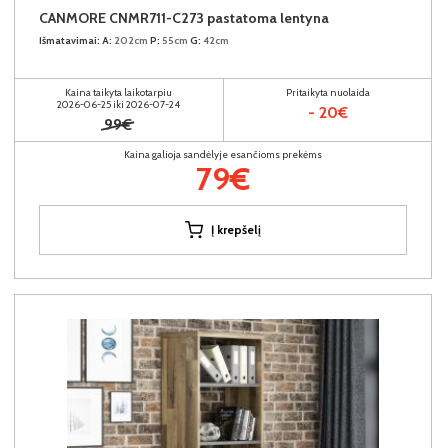
CANMORE CNMR711-C273 pastatoma lentyna
Išmatavimai:
A:
202cm
P:
55cm
G:
42cm
Kaina taikyta laikotarpiu
Pritaikyta nuolaida
2026-06-25 iki 2026-07-24
- 20€
99€
Kaina galioja sandėlyje esančioms prekėms
79€
Į krepšelį