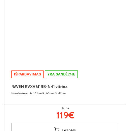
IŠPARDAVIMAS
YRA SANDĖLYJE
RAVEN RVXV611RB-N41 vitrina
Išmatavimai:
A:
161cm
P:
65cm
G:
42cm
Kaina:
119€
Į krepšelį