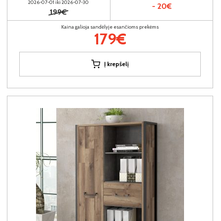
2026-07-01 iki 2026-07-30
- 20€
199€
Kaina galioja sandėlyje esančioms prekėms
179€
Į krepšelį