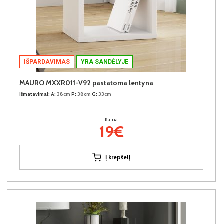
IŠPARDAVIMAS
YRA SANDĖLYJE
MAURO MXXR011-V92 pastatoma lentyna
Išmatavimai:
A:
38cm
P:
38cm
G:
33cm
Kaina:
19€
Į krepšelį