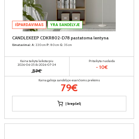
IŠPARDAVIMAS
YRA SANDĖLYJE
CANDLEKEEP CDKR802-D78 pastatoma lentyna
Išmatavimai:
A:
220cm
P:
80cm
G:
35cm
Kaina taikyta laikotarpiu
Pritaikyta nuolaida
2026-06-25 iki 2026-07-24
- 10€
89€
Kaina galioja sandėlyje esančioms prekėms
79€
Į krepšelį