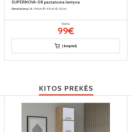
SUPERNOVA-08 pastatoma lentyna
Išmatavimai:
A:
144cm
P:
65cm
G:
42cm
Kaina:
99€
Į krepšelį
KITOS PREKĖS