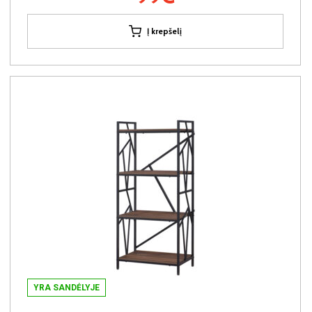
Į krepšelį
YRA SANDĖLYJE