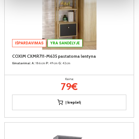
IŠPARDAVIMAS
YRA SANDĖLYJE
COXIM CXMR711-M635 pastatoma lentyna
Išmatavimai:
A:
186cm
P:
49cm
G:
42cm
Kaina:
79€
Į krepšelį