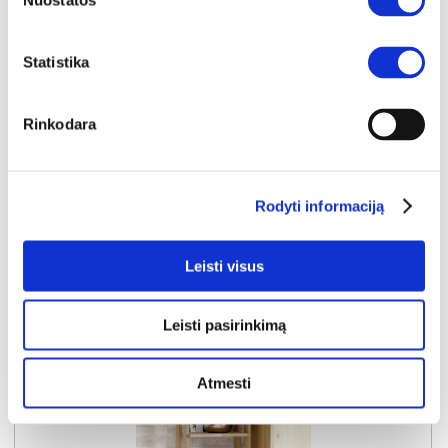
Nuostatos
YRA SANDĖLYJE
Statistika
BRAGA-06 pastatoma lentyna (Dab cremona)
Išmatavimai:
A:
210cm
P:
30cm
G:
59cm
Rinkodara
Kaina:
79€
Rodyti informaciją
Į krepšelį
Leisti visus
Leisti pasirinkimą
Atmesti