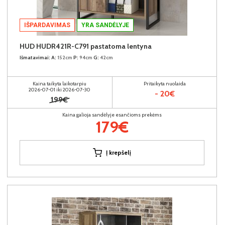
IŠPARDAVIMAS
YRA SANDĖLYJE
HUD HUDR421R-C791 pastatoma lentyna
Išmatavimai:
A:
152cm
P:
94cm
G:
42cm
Kaina taikyta laikotarpiu
Pritaikyta nuolaida
2026-07-01 iki 2026-07-30
- 20€
199€
Kaina galioja sandėlyje esančioms prekėms
179€
Į krepšelį