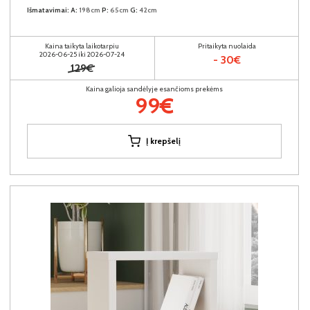
Išmatavimai:
A:
198cm
P:
65cm
G:
42cm
Kaina taikyta laikotarpiu
Pritaikyta nuolaida
2026-06-25 iki 2026-07-24
- 30€
129€
Kaina galioja sandėlyje esančioms prekėms
99€
Į krepšelį