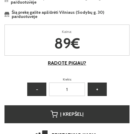
parduotuvėje
Šią prekę galite apžiūrėti Vilniaus (Sodybų g. 30)
parduotuvėje
Kaina:
89€
RADOTE PIGIAU?
Kiekis:
−
+
Į KREPŠELĮ