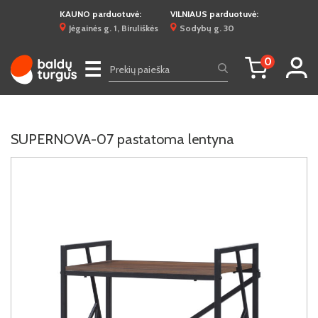
KAUNO parduotuvė:
VILNIAUS parduotuvė:
Jėgainės g. 1, Biruliškės
Sodybų g. 30
0
☰
SUPERNOVA-07 pastatoma lentyna