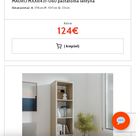
MAURO MXXR431-U60 pastatoma lentyna
Išmatavimai:
A:
178cm
P:
107cm
G:
33cm
Kaina:
124€
Į krepšelį
Kiekis: