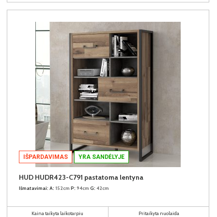
IŠPARDAVIMAS
YRA SANDĖLYJE
HUD HUDR423-C791 pastatoma lentyna
Išmatavimai:
A:
152cm
P:
94cm
G:
42cm
Kaina taikyta laikotarpiu
Pritaikyta nuolaida