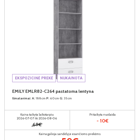
EKSPOZICINĖ PREKĖ
NUKAINOTA
EMILY EMLR82-C264 pastatoma lentyna
Išmatavimai:
A:
188cm
P:
60cm
G:
35cm
Kaina taikyta laikotarpiu
Pritaikyta nuolaida
2026-07-07 iki 2026-08-06
- 10€
69€
Kaina galioja sandėlyje esančioms prekėms