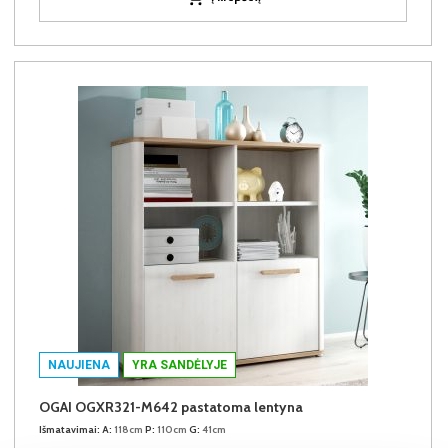
NAUJIENA
YRA SANDĖLYJE
OGAI OGXR321-M642 pastatoma lentyna
Išmatavimai:
A:
118cm
P:
110cm
G:
41cm