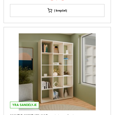
Į krepšelį
YRA SANDĖLYJE