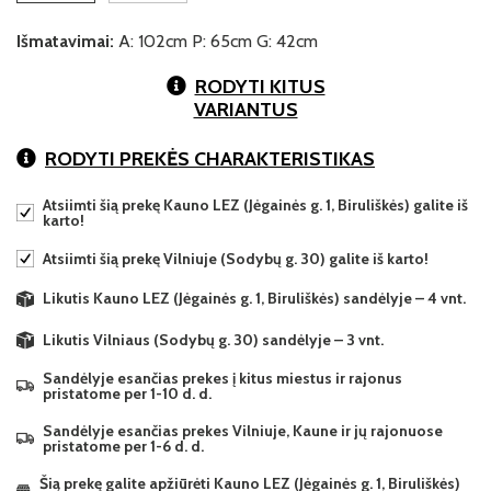
Išmatavimai:
A: 102cm P: 65cm G: 42cm
RODYTI KITUS
VARIANTUS
RODYTI PREKĖS CHARAKTERISTIKAS
Atsiimti šią prekę Kauno LEZ (Jėgainės g. 1, Biruliškės) galite iš
karto!
Atsiimti šią prekę Vilniuje (Sodybų g. 30) galite iš karto!
Likutis Kauno LEZ (Jėgainės g. 1, Biruliškės) sandėlyje – 4 vnt.
Likutis Vilniaus (Sodybų g. 30) sandėlyje – 3 vnt.
Sandėlyje esančias prekes į kitus miestus ir rajonus
pristatome per 1-10 d. d.
Sandėlyje esančias prekes Vilniuje, Kaune ir jų rajonuose
pristatome per 1-6 d. d.
Šią prekę galite apžiūrėti Kauno LEZ (Jėgainės g. 1, Biruliškės)