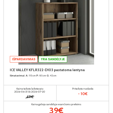
IŠPARDAVIMAS
YRA SANDĖLYJE
ICE VALLEY KFLR322-D103 pastatoma lentyna
Išmatavimai:
A:
115cm
P:
85cm
G:
42cm
Kaina taikyta laikotarpiu
Pritaikyta nuolaida
2026-06-21 iki 2026-07-20
- 10€
49€
Kaina galioja sandėlyje esančioms prekėms
39€