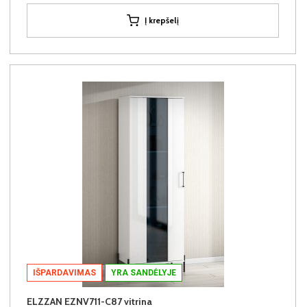
Į krepšelį
IŠPARDAVIMAS
YRA SANDĖLYJE
ELZZAN EZNV711-C87 vitrina