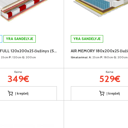
YRA SANDĖLYJE
YRA SANDĖLYJE
COMFORT FULL 120x200x25 čiužinys (Susuktas)
AIR MEMORY 180x200x25 čiuž
:
25cm
P:
120cm
G:
200cm
Išmatavimai:
A:
25cm
P:
180cm
G:
200cm
Kaina:
Kaina:
349€
529€
Į krepšelį
Į krepšelį