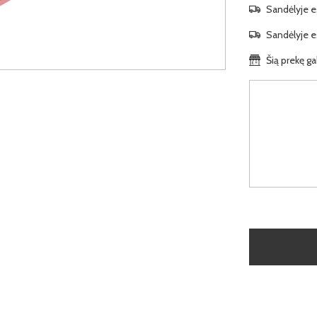
Sandėlyje es
Sandėlyje es
Šią prekę ga