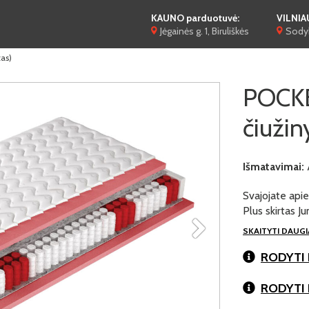
KAUNO parduotuvė:
VILNIA
Jėgainės g. 1, Biruliškės
Sodyb
as)
POCK
čiužin
Išmatavimai:
Svajojate api
Plus skirtas Ju
SKAITYTI DAUG
RODYTI 
RODYTI