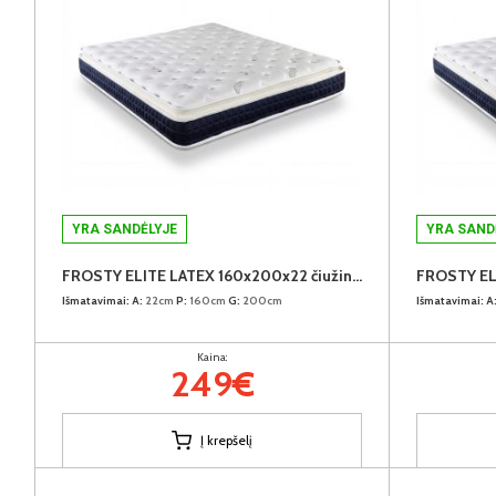
YRA SANDĖLYJE
YRA SAND
FROSTY ELITE LATEX 160x200x22 čiužinys (Susuktas)
Išmatavimai:
A:
22cm
P:
160cm
G:
200cm
Išmatavimai:
A
Kaina:
249€
Į krepšelį