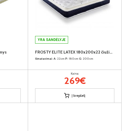
YRA SANDĖLYJE
inys
FROSTY ELITE LATEX 180x200x22 čiužinys (Susuktas)
Išmatavimai:
A:
22cm
P:
180cm
G:
200cm
Kaina:
269€
Į krepšelį