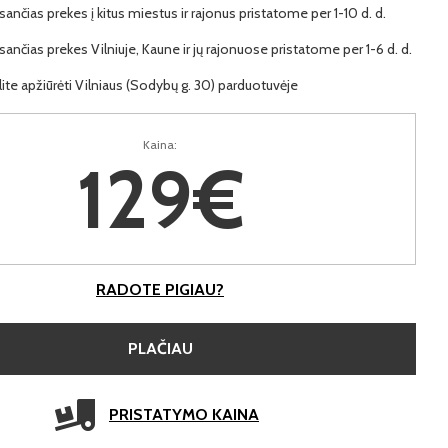
ančias prekes į kitus miestus ir rajonus pristatome per 1-10 d. d.
ančias prekes Vilniuje, Kaune ir jų rajonuose pristatome per 1-6 d. d.
lite apžiūrėti Vilniaus (Sodybų g. 30) parduotuvėje
Kaina:
129€
RADOTE PIGIAU?
PLAČIAU
PRISTATYMO KAINA