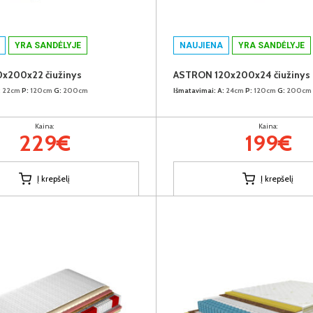
YRA SANDĖLYJE
NAUJIENA
YRA SANDĖLYJE
0x200x22 čiužinys
ASTRON 120x200x24 čiužinys
:
22cm
P:
120cm
G:
200cm
Išmatavimai:
A:
24cm
P:
120cm
G:
200cm
Kaina:
Kaina:
229€
199€
Į krepšelį
Į krepšelį