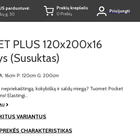
Prekių krepšelis
US parduotuvė:
Prisijungti
0 Prekių
ų g. 30
ET PLUS 120x200x16
ys (Susuktas)
A: 16cm P: 120cm G: 200cm
e nepriekaištingą, kokybišką ir saldų miegą? Tuomet Pocket
ms! Elastingi…
IAU
KITUS VARIANTUS
 PREKĖS CHARAKTERISTIKAS