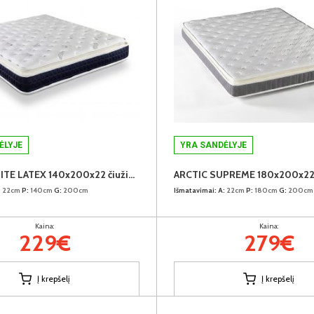
ĖLYJE
YRA SANDĖLYJE
FROSTY ELITE LATEX 140x200x22 čiužinys (Susuktas)
:
22cm
P:
140cm
G:
200cm
Išmatavimai:
A:
22cm
P:
180cm
G:
200cm
Kaina:
Kaina:
229€
279€
Į krepšelį
Į krepšelį