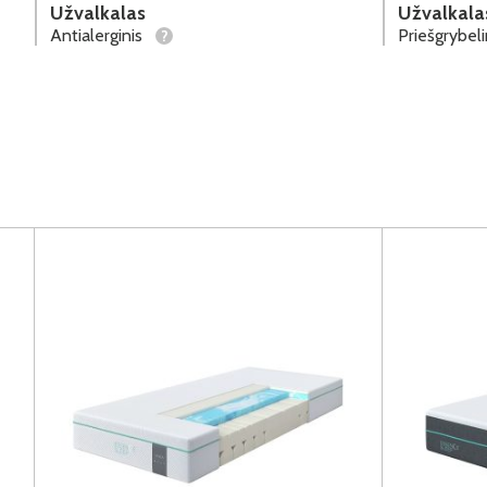
Užvalkalas
Užvalkala
Antialerginis
Priešgrybel
?