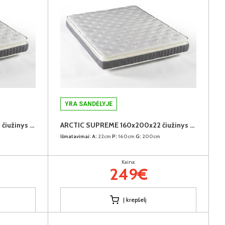
YRA SANDĖLYJE
ARCTIC SUPREME 180x200x22 čiužinys (Susuktas)
ARCTIC SUPREME 160x200x22 čiužinys (Susuktas)
Išmatavimai:
A:
22cm
P:
160cm
G:
200cm
Kaina:
249€
Į krepšelį