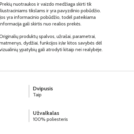
Prekių nuotraukos ir vaizdo medžiaga skirti tik
iliustraciniams tikslams ir yra pavyzdinio pobūdžio.
Jos yra informacinio pobūdžio, todėl pateikiama
informacija gali skirtis nuo realios prekės.
Originalių produktų spalvos, užrašai, parametrai,
matmenys, dydžiai, funkcijos ir/ar kitos savybės dėl
vizualinių ypatybių gali atrodyti kitaip nei realybėje.
Dvipusis
Taip
Užvalkalas
100% poliesteris