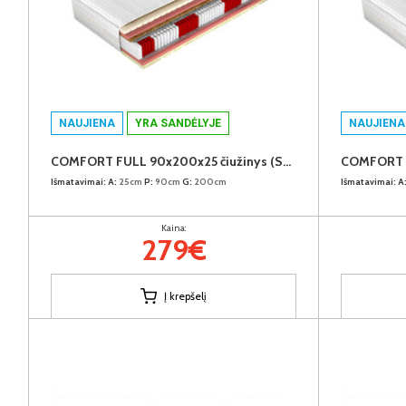
NAUJIENA
YRA SANDĖLYJE
NAUJIENA
COMFORT FULL 90x200x25 čiužinys (Susuktas)
Išmatavimai:
A:
25cm
P:
90cm
G:
200cm
Išmatavimai:
A
Kaina:
279€
Į krepšelį