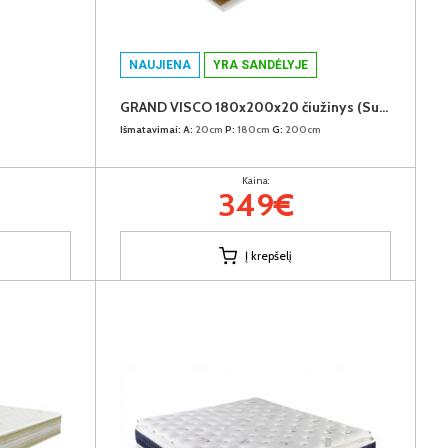
NAUJIENA
YRA SANDĖLYJE
GRAND VISCO 180x200x20 čiužinys (Susuktas)
Išmatavimai:
A:
20cm
P:
180cm
G:
200cm
Kaina:
349€
Į krepšelį