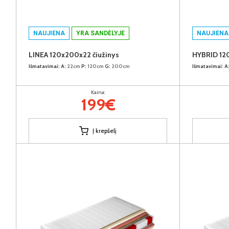
NAUJIENA
YRA SANDĖLYJE
NAUJIENA
LINEA 120x200x22 čiužinys
HYBRID 12
Išmatavimai:
A:
22cm
P:
120cm
G:
200cm
Išmatavimai:
A
Kaina:
199€
Į krepšelį