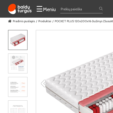
☰
Meniu
Pradinis puslapis
Produktai
POCKET PLUS 120x200x16 čiužinys (Susukt