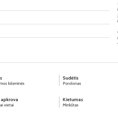
s
Sudėtis
mos kišeninės
Porolonas
 apkrova
Kietumas
i vietai
Minkštas