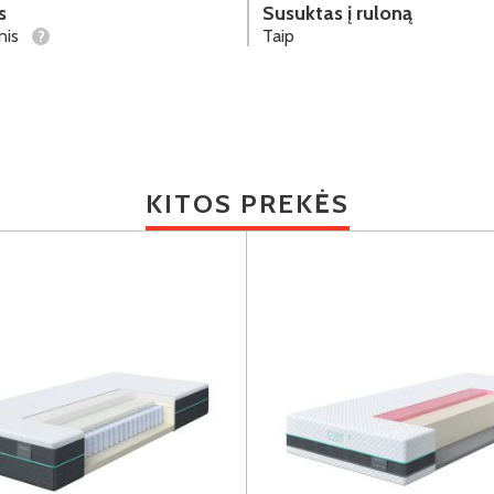
s
Susuktas į ruloną
inis
Taip
?
KITOS PREKĖS