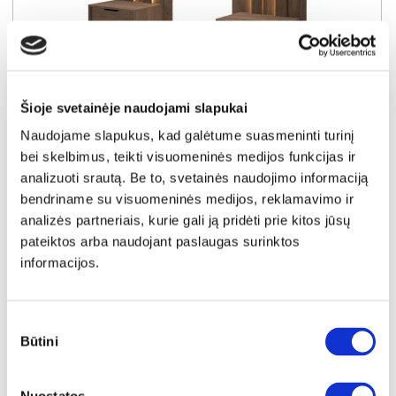
Šioje svetainėje naudojami slapukai
NAUJIENA
YRA SANDĖLYJE
Naudojame slapukus, kad galėtume suasmeninti turinį
bei skelbimus, teikti visuomeninės medijos funkcijas ir
AMARO H naktinių staliukų komplektas (2 vnt.)
analizuoti srautą. Be to, svetainės naudojimo informaciją
Išmatavimai:
A:
102cm
P:
50cm
G:
40cm
bendriname su visuomeninės medijos, reklamavimo ir
analizės partneriais, kurie gali ją pridėti prie kitos jūsų
Kaina:
189€
pateiktos arba naudojant paslaugas surinktos
informacijos.
Į krepšelį
Sutikimo
Būtini
pasirinkimas