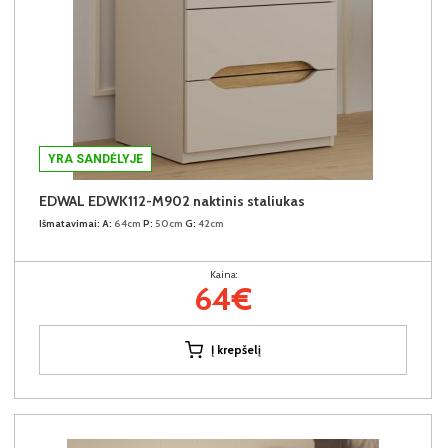
YRA SANDĖLYJE
EDWAL EDWK112-M902 naktinis staliukas
Išmatavimai:
A:
64cm
P:
50cm
G:
42cm
Kaina:
64€
Į krepšelį