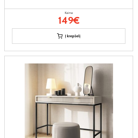
Kaina:
149€
Į krepšelį