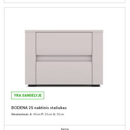
YRA SANDĖLYJE
BODENA 2S naktinis staliukas
Išmatavimai:
A:
43cm
P:
55cm
G:
35cm
Kaina: