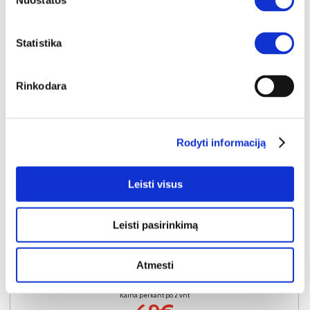
Nuostatos
Statistika
Rinkodara
Rodyti informaciją
YRA SANDĖLYJE
Leisti visus
ARCO naktinis staliukas 1D (Tamsiai ruda)
Išmatavimai:
A:
51cm
P:
54cm
G:
35cm
Leisti pasirinkimą
Kaina perkant po 1 vnt
Bendra pritaikyta nuolaida perkant po 2
vnt
Atmesti
79€
-20€
Kaina perkant po 2 vnt