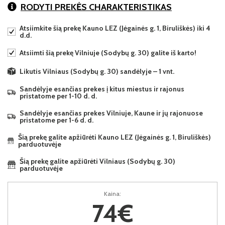
RODYTI PREKĖS CHARAKTERISTIKAS
Atsiimkite šią prekę Kauno LEZ (Jėgainės g. 1, Biruliškės) iki 4
d.d.
Atsiimti šią prekę Vilniuje (Sodybų g. 30) galite iš karto!
Likutis Vilniaus (Sodybų g. 30) sandėlyje – 1 vnt.
Sandėlyje esančias prekes į kitus miestus ir rajonus
pristatome per 1-10 d. d.
Sandėlyje esančias prekes Vilniuje, Kaune ir jų rajonuose
pristatome per 1-6 d. d.
Šią prekę galite apžiūrėti Kauno LEZ (Jėgainės g. 1, Biruliškės)
parduotuvėje
Šią prekę galite apžiūrėti Vilniaus (Sodybų g. 30)
parduotuvėje
Kaina:
74€