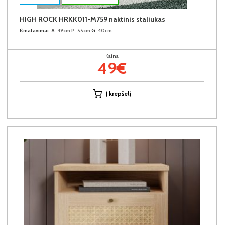
HIGH ROCK HRKK011-M759 naktinis staliukas
Išmatavimai:
A:
49cm
P:
55cm
G:
40cm
Kaina:
49€
Į krepšelį