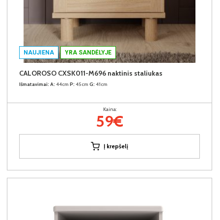
NAUJIENA
YRA SANDĖLYJE
CALOROSO CXSK011-M696 naktinis staliukas
Išmatavimai:
A:
44cm
P:
45cm
G:
41cm
Kaina:
59€
Į krepšelį