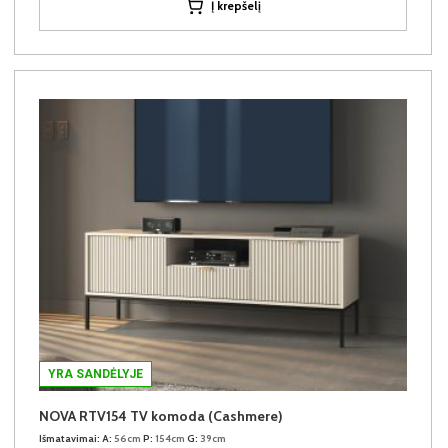
Į krepšelį
YRA SANDĖLYJE
NOVA RTV154 TV komoda (Cashmere)
Išmatavimai:
A:
56cm
P:
154cm
G:
39cm