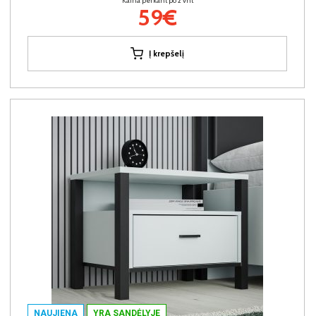
Kaina perkant po 2 vnt
59€
Į krepšelį
NAUJIENA
YRA SANDĖLYJE