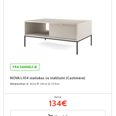
YRA SANDĖLYJE
NOVA L104 staliukas su stalčiumi (Cashmere)
Išmatavimai:
A:
46cm
P:
68cm
G:
104cm
Kaina:
134€