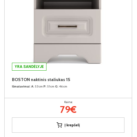
YRA SANDĖLYJE
BOSTON naktinis staliukas 1S
Išmatavimai:
A:
53cm
P:
51cm
G:
46cm
Kaina:
79€
Į krepšelį