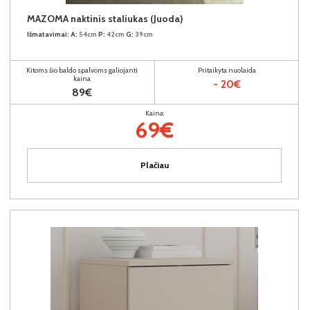
MAZOMA naktinis staliukas (Juoda)
Išmatavimai:
A:
54cm
P:
42cm
G:
39cm
Kitoms šio baldo spalvoms galiojanti
Pritaikyta nuolaida
kaina
- 20€
89€
Kaina:
69€
Plačiau