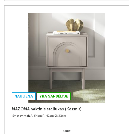
NAUJIENA
YRA SANDĖLYJE
MAZOMA naktinis staliukas (Kazmir)
Išmatavimai:
A:
54cm
P:
42cm
G:
32cm
Kaina: