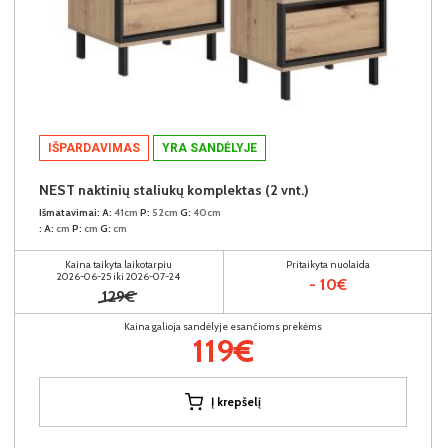
IŠPARDAVIMAS
YRA SANDĖLYJE
NEST naktinių staliukų komplektas (2 vnt.)
Išmatavimai:
A:
41cm
P:
52cm
G:
40cm
:
A:
cm
P:
cm
G:
cm
Kaina taikyta laikotarpiu
Pritaikyta nuolaida
2026-06-25 iki 2026-07-24
- 10€
129€
Kaina galioja sandėlyje esančioms prekėms
119€
Į krepšelį