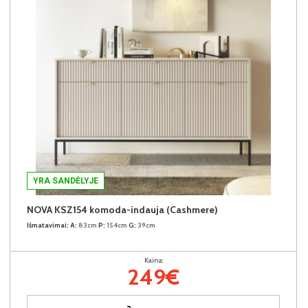
YRA SANDĖLYJE
NOVA KSZ154 komoda-indauja (Cashmere)
Išmatavimai:
A:
83cm
P:
154cm
G:
39cm
Kaina:
249€