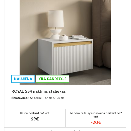
NAUJIENA
YRA SANDĖLYJE
ROYAL S54 naktinis staliukas
Išmatavimai:
A:
42cm
P:
54cm
G:
39cm
Kaina perkant po 1 vnt
Bendra pritaikyta nuolaida perkant po 2
vnt
69€
-20€