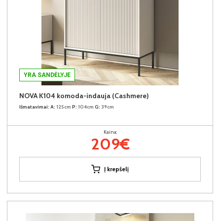
YRA SANDĖLYJE
NOVA K104 komoda-indauja (Cashmere)
Išmatavimai:
A:
125cm
P:
104cm
G:
39cm
Kaina:
209€
Į krepšelį