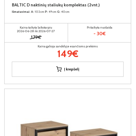
BALTIC D naktinių staliukų komplektas (2vnt.)
Išmatavimai:
A:
102cm
P:
49cm
G:
40cm
Kaina taikyta laikotarpiu
Pritaikyta nuolaida
2026-06-28 iki 2026-07-27
- 30€
179€
Kaina galioja sandėlyje esančioms prekėms
149€
Į krepšelį