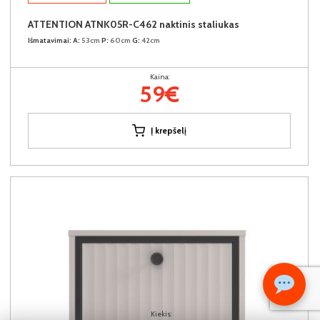
ATTENTION ATNK05R-C462 naktinis staliukas
Išmatavimai:
A:
53cm
P:
60cm
G:
42cm
Kaina:
59€
Į krepšelį
Kiekis: