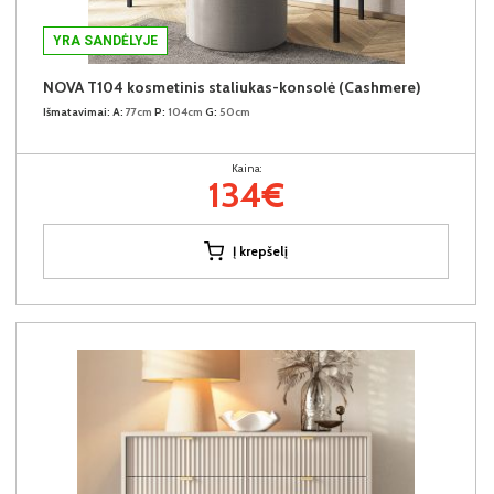
YRA SANDĖLYJE
NOVA T104 kosmetinis staliukas-konsolė (Cashmere)
Išmatavimai:
A:
77cm
P:
104cm
G:
50cm
Kaina:
134€
Į krepšelį