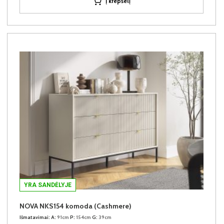
Į krepšelį
YRA SANDĖLYJE
NOVA NKS154 komoda (Cashmere)
Išmatavimai:
A:
91cm
P:
154cm
G:
39cm