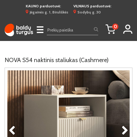
KAUNO parduotuvė:
VILNIAUS parduotuvė:
Jėgainės g. 1, Biruliškės
Sodybų g. 30
0
☰
NOVA S54 naktinis staliukas (Cashmere)