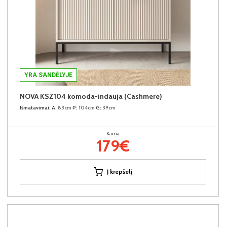
YRA SANDĖLYJE
NOVA KSZ104 komoda-indauja (Cashmere)
Išmatavimai:
A:
83cm
P:
104cm
G:
39cm
Kaina:
179€
Į krepšelį