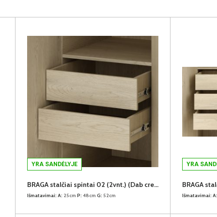
YRA SANDĖLYJE
YRA SAND
BRAGA stalčiai spintai 02 (2vnt.) (Dab cremona)
Išmatavimai:
A:
25cm
P:
48cm
G:
52cm
Išmatavimai:
A