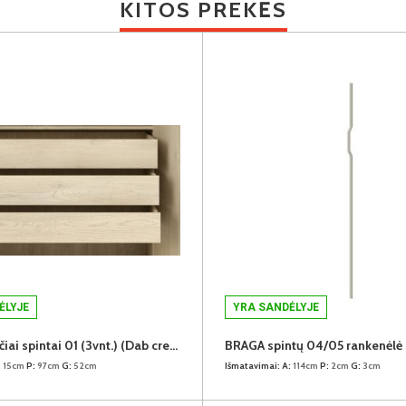
KITOS PREKĖS
ĖLYJE
YRA SANDĖLYJE
BRAGA stalčiai spintai 01 (3vnt.) (Dab cremona)
:
15cm
P:
97cm
G:
52cm
Išmatavimai:
A:
114cm
P:
2cm
G:
3cm