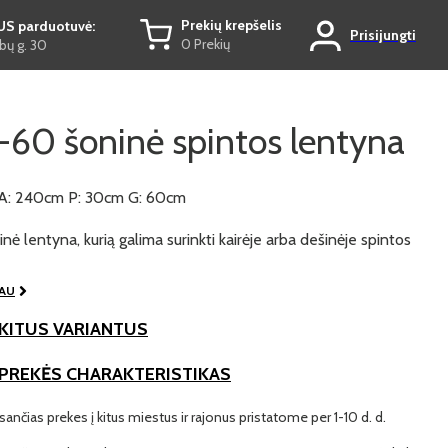
Prekių krepšelis
US parduotuvė:
Prisijungti
0 Prekių
ų g. 30
-60 šoninė spintos lentyna
A: 240cm P: 30cm G: 60cm
inė lentyna, kurią galima surinkti kairėje arba dešinėje spintos
IAU
KITUS VARIANTUS
 PREKĖS CHARAKTERISTIKAS
ančias prekes į kitus miestus ir rajonus pristatome per 1-10 d. d.