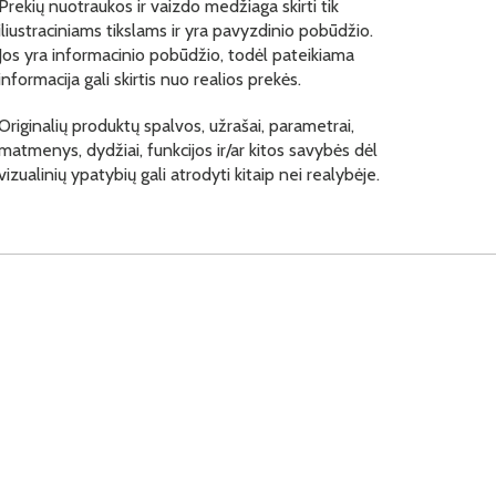
Prekių nuotraukos ir vaizdo medžiaga skirti tik
iliustraciniams tikslams ir yra pavyzdinio pobūdžio.
Jos yra informacinio pobūdžio, todėl pateikiama
informacija gali skirtis nuo realios prekės.
Originalių produktų spalvos, užrašai, parametrai,
matmenys, dydžiai, funkcijos ir/ar kitos savybės dėl
vizualinių ypatybių gali atrodyti kitaip nei realybėje.