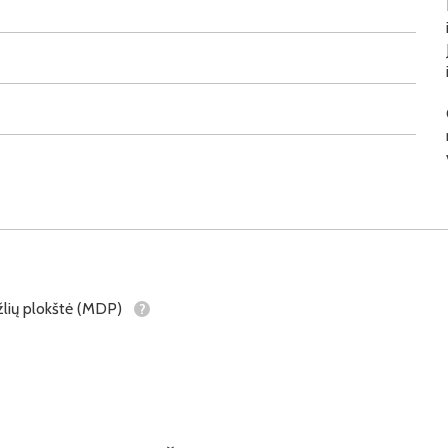
lių plokštė (MDP)
?