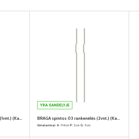
YRA SANDĖLYJE
BRAGA spintų 04/05 rankenėlė (1vnt.) (Kaszmir)
BRAGA spintos 03 rankenėlės (2vnt.) (Kaszmir)
Išmatavimai:
A:
114cm
P:
2cm
G:
3cm