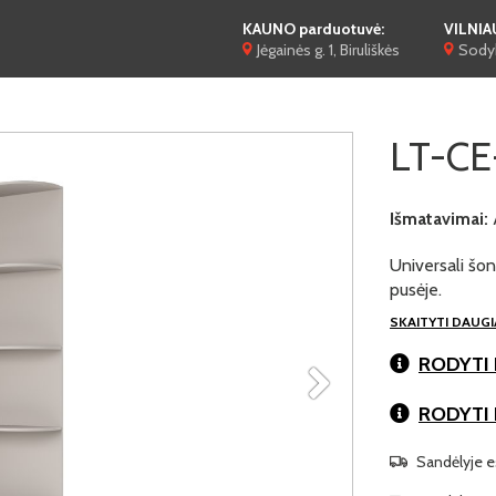
KAUNO parduotuvė:
VILNIA
Jėgainės g. 1, Biruliškės
Sodyb
LT-CE
Išmatavimai:
Universali šon
pusėje.
SKAITYTI DAUG
RODYTI 
RODYTI
Sandėlyje es