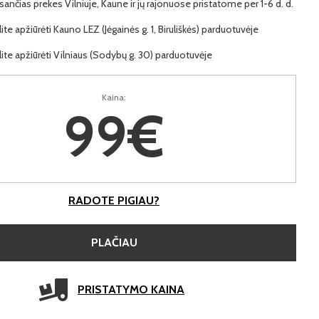
ančias prekes Vilniuje, Kaune ir jų rajonuose pristatome per 1-6 d. d.
lite apžiūrėti Kauno LEZ (Jėgainės g. 1, Biruliškės) parduotuvėje
lite apžiūrėti Vilniaus (Sodybų g. 30) parduotuvėje
Kaina:
99€
RADOTE PIGIAU?
PLAČIAU
PRISTATYMO KAINA