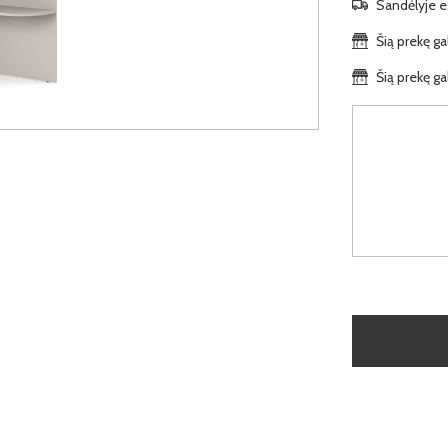
Sandėlyje es
Šią prekę ga
Šią prekę ga