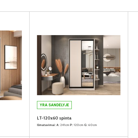
YRA SANDĖLYJE
LT-120x60 spinta
Išmatavimai:
A:
241cm
P:
120cm
G:
60cm