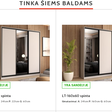
TINKA ŠIEMS BALDAMS
ĖLYJE
YRA SANDĖLYJE
spinta
LT-160x60 spinta
:
241cm
P:
221cm
G:
60cm
Išmatavimai:
A:
241cm
P:
160cm
G:
60cm