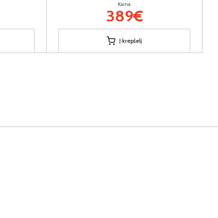
Kaina:
389€
Į krepšelį