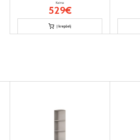
Kaina:
529€
Į krepšelį