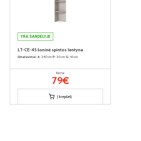
YRA SANDĖLYJE
LT-CE-45 šoninė spintos lentyna
Išmatavimai:
A:
240cm
P:
30cm
G:
45cm
Kaina:
79€
Į krepšelį