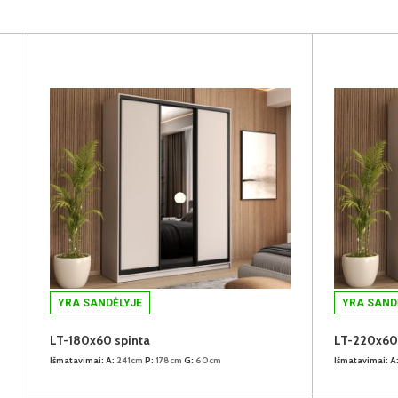
YRA SANDĖLYJE
YRA SAND
LT-180x60 spinta
LT-220x60 
Išmatavimai:
A:
241cm
P:
178cm
G:
60cm
Išmatavimai:
A