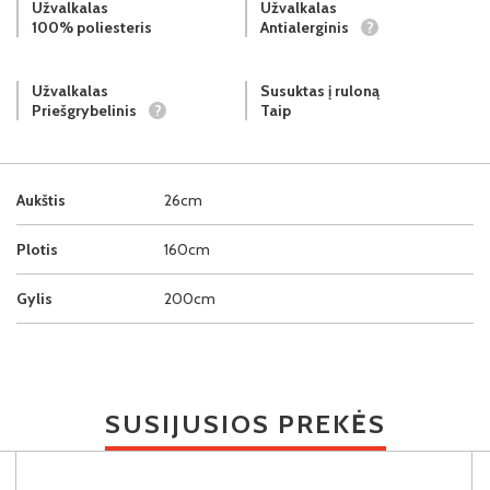
Užvalkalas
Užvalkalas
100% poliesteris
Antialerginis
?
Užvalkalas
Susuktas į ruloną
Priešgrybelinis
?
Taip
Aukštis
26cm
Plotis
160cm
Gylis
200cm
SUSIJUSIOS PREKĖS