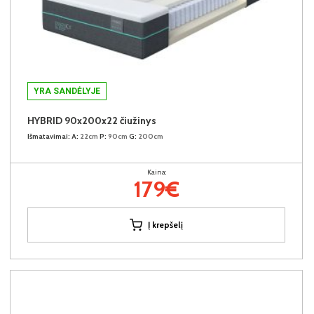
YRA SANDĖLYJE
HYBRID 90x200x22 čiužinys
Išmatavimai:
A:
22cm
P:
90cm
G:
200cm
Kaina:
179€
Į krepšelį