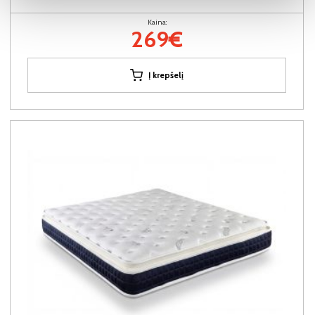
Kaina:
269€
Į krepšelį