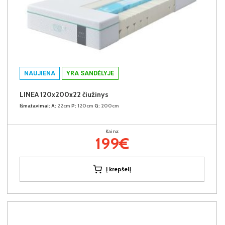
NAUJIENA
YRA SANDĖLYJE
LINEA 120x200x22 čiužinys
Išmatavimai:
A:
22cm
P:
120cm
G:
200cm
Kaina:
199€
Į krepšelį