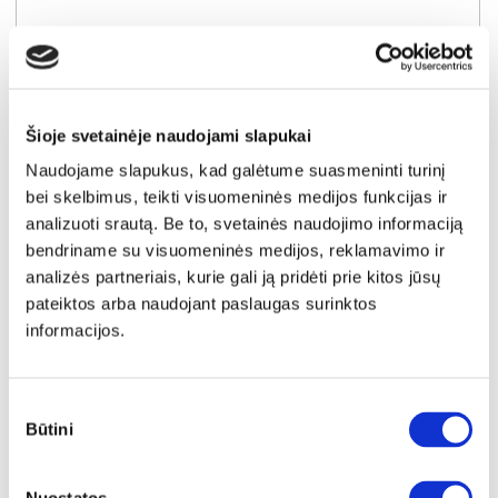
Šioje svetainėje naudojami slapukai
Naudojame slapukus, kad galėtume suasmeninti turinį
bei skelbimus, teikti visuomeninės medijos funkcijas ir
analizuoti srautą. Be to, svetainės naudojimo informaciją
bendriname su visuomeninės medijos, reklamavimo ir
analizės partneriais, kurie gali ją pridėti prie kitos jūsų
YRA SANDĖLYJE
pateiktos arba naudojant paslaugas surinktos
AIR MEMORY 180x200x25 čiužinys
informacijos.
Išmatavimai:
A:
25cm
P:
180cm
G:
200cm
Sutikimo
Kaina:
529€
Būtini
pasirinkimas
Į krepšelį