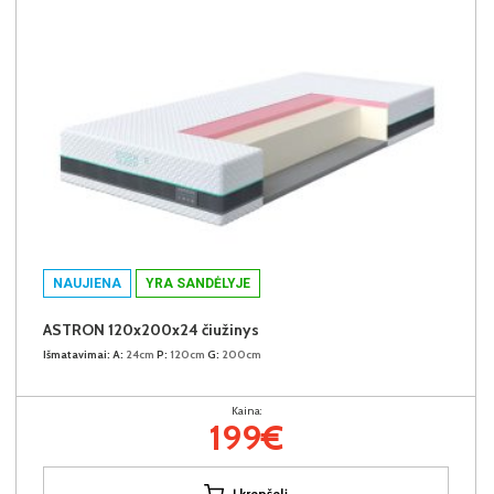
NAUJIENA
YRA SANDĖLYJE
ASTRON 120x200x24 čiužinys
Išmatavimai:
A:
24cm
P:
120cm
G:
200cm
Kaina:
199€
Į krepšelį