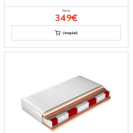
Kaina:
349€
Į krepšelį