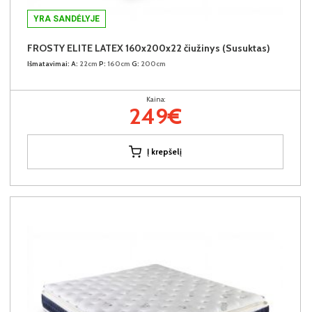
YRA SANDĖLYJE
FROSTY ELITE LATEX 160x200x22 čiužinys (Susuktas)
Išmatavimai:
A:
22cm
P:
160cm
G:
200cm
Kaina:
249€
Į krepšelį