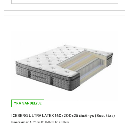
YRA SANDĖLYJE
ICEBERG ULTRA LATEX 160x200x25 čiužinys (Susuktas)
Išmatavimai:
A:
25cm
P:
160cm
G:
200cm