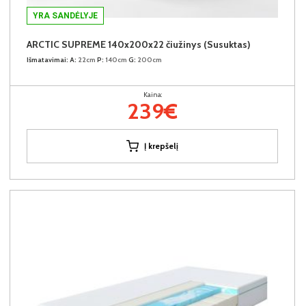
YRA SANDĖLYJE
ARCTIC SUPREME 140x200x22 čiužinys (Susuktas)
Išmatavimai:
A:
22cm
P:
140cm
G:
200cm
Kaina:
239€
Į krepšelį