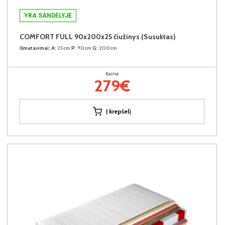
YRA SANDĖLYJE
COMFORT FULL 90x200x25 čiužinys (Susuktas)
Išmatavimai:
A:
25cm
P:
90cm
G:
200cm
Kaina:
279€
Į krepšelį