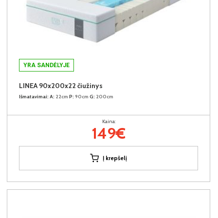
YRA SANDĖLYJE
LINEA 90x200x22 čiužinys
Išmatavimai:
A:
22cm
P:
90cm
G:
200cm
Kaina:
149€
Į krepšelį