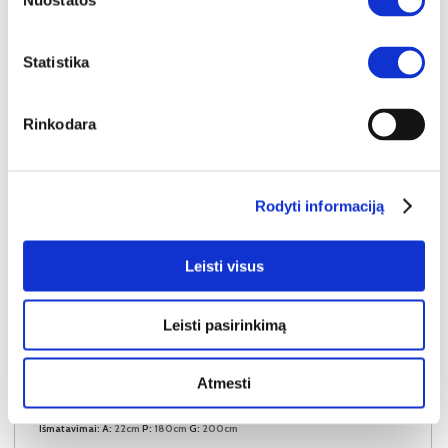
Nuostatos
Statistika
Rinkodara
Rodyti informaciją
Leisti visus
Leisti pasirinkimą
YRA SANDĖLYJE
Atmesti
FROSTY ELITE LATEX 180x200x22 čiužinys (Susuktas)
Išmatavimai:
A:
22cm
P:
180cm
G:
200cm