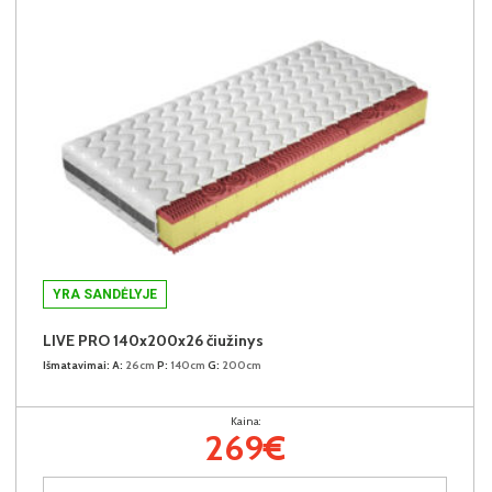
YRA SANDĖLYJE
LIVE PRO 140x200x26 čiužinys
Išmatavimai:
A:
26cm
P:
140cm
G:
200cm
Kaina:
269€