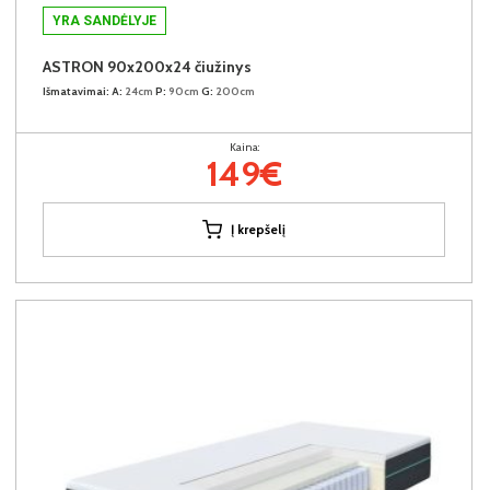
YRA SANDĖLYJE
ASTRON 90x200x24 čiužinys
Išmatavimai:
A:
24cm
P:
90cm
G:
200cm
Kaina:
149€
Į krepšelį