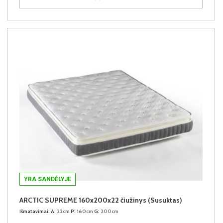
YRA SANDĖLYJE
ARCTIC SUPREME 160x200x22 čiužinys (Susuktas)
Išmatavimai:
A:
22cm
P:
160cm
G:
200cm