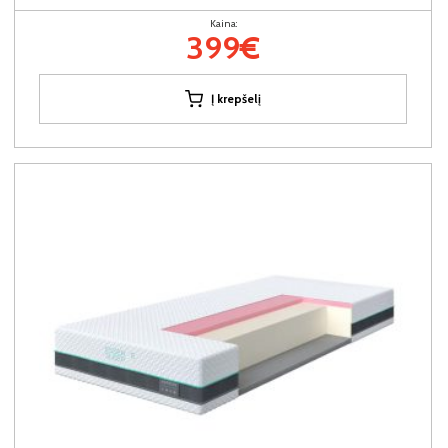
Kaina:
399€
Į krepšelį