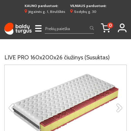
KAUNO parduotuvė:
VILNIAUS parduotuvė:
Jėgainės g. 1, Biruliškės
Sodybų g. 30
0
☰
LIVE PRO 160x200x26 čiužinys (Susuktas)