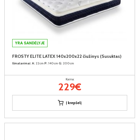
YRA SANDĖLYJE
FROSTY ELITE LATEX 140x200x22 čiužinys (Susuktas)
Išmatavimai:
A:
22cm
P:
140cm
G:
200cm
Kaina:
229€
Į krepšelį