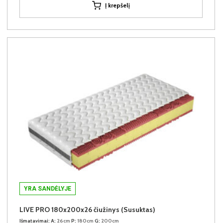
Į krepšelį
YRA SANDĖLYJE
LIVE PRO 180x200x26 čiužinys (Susuktas)
Išmatavimai:
A:
26cm
P:
180cm
G:
200cm