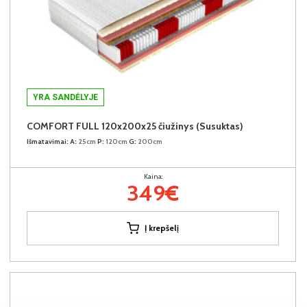
YRA SANDĖLYJE
COMFORT FULL 120x200x25 čiužinys (Susuktas)
Išmatavimai:
A:
25cm
P:
120cm
G:
200cm
Kaina:
349€
Į krepšelį