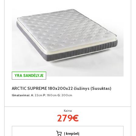
YRA SANDĖLYJE
ARCTIC SUPREME 180x200x22 čiužinys (Susuktas)
Išmatavimai:
A:
22cm
P:
180cm
G:
200cm
Kaina:
279€
Į krepšelį