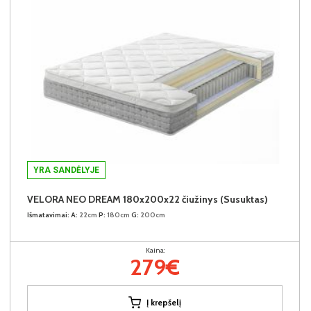
YRA SANDĖLYJE
VELORA NEO DREAM 180x200x22 čiužinys (Susuktas)
Išmatavimai:
A:
22cm
P:
180cm
G:
200cm
Kaina:
279€
Į krepšelį