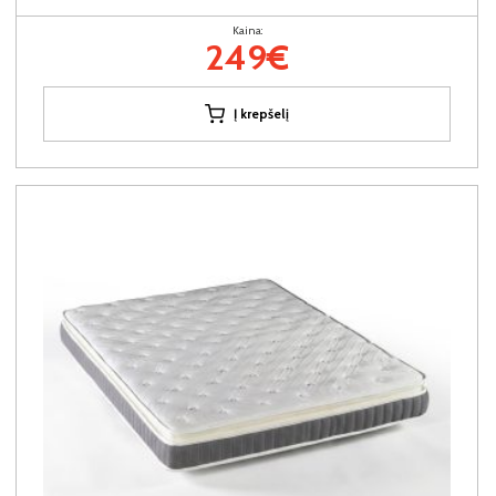
Kaina:
249€
Į krepšelį