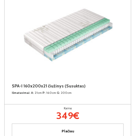
SPA-I 160x200x21 čiužinys (Susuktas)
Išmatavimai:
A:
21cm
P:
160cm
G:
200cm
Kaina:
349€
Plačiau