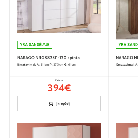
YRA SANDĖLYJE
YRA SAND
NARAGO NRGS82511-120 spinta
NARAGO NR
Išmatavimai:
A:
211cm
P:
270cm
G:
61cm
Išmatavimai:
A
Kaina:
394€
Į krepšelį