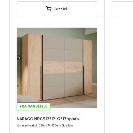
Į krepšelį
YRA SANDĖLYJE
NARAGO NRGS12512-Q317 spinta
Išmatavimai:
A:
211cm
P:
270cm
G:
61cm