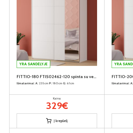
YRA SANDĖLYJE
YRA SAND
FITTIO-180 FTIS02462-120 spinta su veidrodžiu
Išmatavimai:
A:
235cm
P:
180cm
G:
61cm
Išmatavimai:
A
Kaina:
329€
Į krepšelį