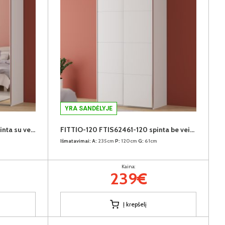
YRA SANDĖLYJE
FITTIO-200 FTIS32462-120 spinta su veidrodžiu
FITTIO-120 FTIS62461-120 spinta be veidrodžio
Išmatavimai:
A:
235cm
P:
120cm
G:
61cm
Kaina:
239€
Į krepšelį