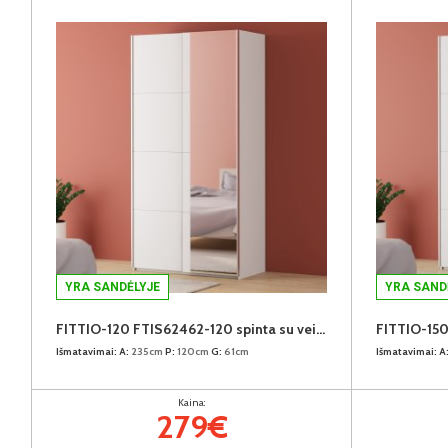
YRA SANDĖLYJE
YRA SAND
FITTIO-120 FTIS62462-120 spinta su veidrodžiu
Išmatavimai:
A:
235cm
P:
120cm
G:
61cm
Išmatavimai:
A
Kaina:
279€