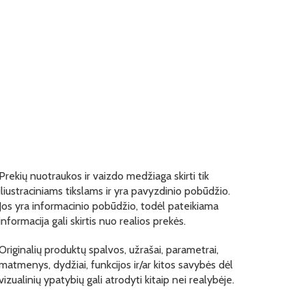
Prekių nuotraukos ir vaizdo medžiaga skirti tik
iliustraciniams tikslams ir yra pavyzdinio pobūdžio.
Jos yra informacinio pobūdžio, todėl pateikiama
informacija gali skirtis nuo realios prekės.
Originalių produktų spalvos, užrašai, parametrai,
matmenys, dydžiai, funkcijos ir/ar kitos savybės dėl
vizualinių ypatybių gali atrodyti kitaip nei realybėje.