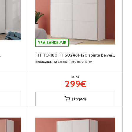
YRA SANDĖLYJE
a
FITTIO-180 FTIS02461-120 spinta be veidrodžio
Išmatavimai:
A:
235cm
P:
180cm
G:
61cm
Kaina:
299€
Į krepšelį