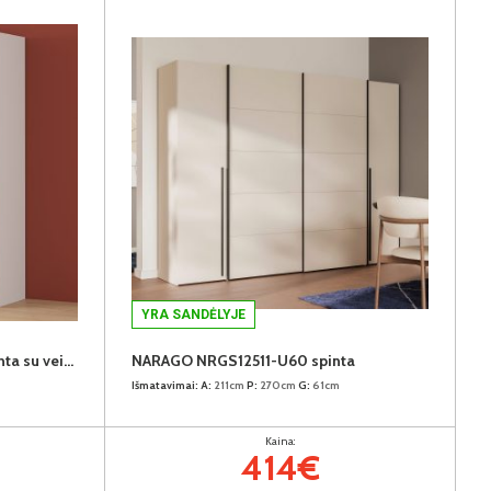
YRA SANDĖLYJE
FITTIO-150 FTIS72462-120 spinta su veidrodžiu
NARAGO NRGS12511-U60 spinta
Išmatavimai:
A:
211cm
P:
270cm
G:
61cm
Kaina:
414€