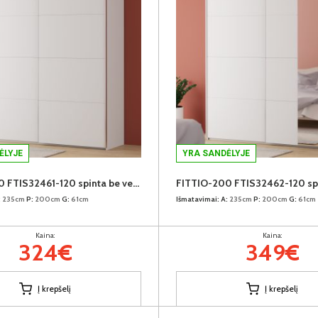
ĖLYJE
YRA SANDĖLYJE
FITTIO-200 FTIS32461-120 spinta be veidrodžio
:
235cm
P:
200cm
G:
61cm
Išmatavimai:
A:
235cm
P:
200cm
G:
61cm
Kaina:
Kaina:
324€
349€
Į krepšelį
Į krepšelį