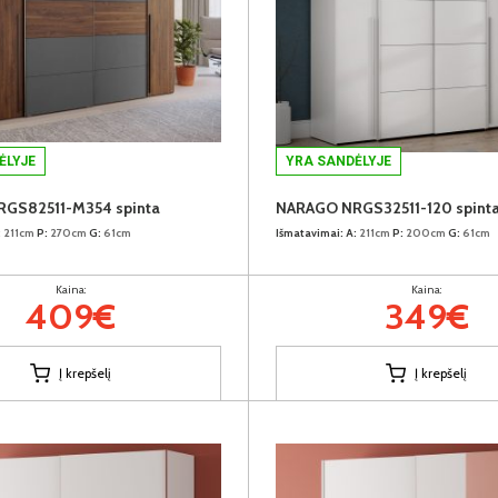
ĖLYJE
YRA SANDĖLYJE
GS82511-M354 spinta
NARAGO NRGS32511-120 spint
:
211cm
P:
270cm
G:
61cm
Išmatavimai:
A:
211cm
P:
200cm
G:
61cm
Kaina:
Kaina:
409€
349€
Į krepšelį
Į krepšelį