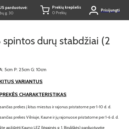
Prekių krepšelis
US parduotuvė:
Prisijungti
0 Prekių
ų g. 30
spintos durų stabdžiai (2
A: 5cm P: 25cm G: 10cm
KITUS VARIANTUS
 PREKĖS CHARAKTERISTIKAS
ančias prekes į kitus miestus ir rajonus pristatome per 1-10 d. d.
ančias prekes Vilniuje, Kaune ir jų rajonuose pristatome per 1-6 d. d.
lite apžiūrėti Kauno LEZ (Jėgainės g. 1, Biruliškės) parduotuvėje