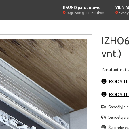
KAUNO parduotuvė:
VILNIA
Jėgainės g. 1, Biruliškės
Sodyb
IZH06 
vnt.)
Išmatavimai:
RODYTI 
RODYTI
Sandėlyje es
Sandėlyje es
Šią prekę ga