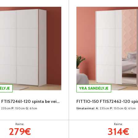
ĖLYJE
YRA SANDĖLYJE
FITTIO-150 FTIS72461-120 spinta be veidrodžio
:
235cm
P:
150cm
G:
61cm
Išmatavimai:
A:
235cm
P:
150cm
G:
61cm
Kaina:
Kaina:
279€
314€