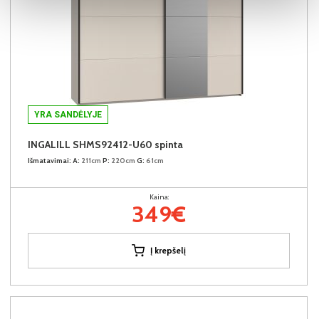
YRA SANDĖLYJE
INGALILL SHMS92412-U60 spinta
Išmatavimai:
A:
211cm
P:
220cm
G:
61cm
Kaina:
349€
Į krepšelį