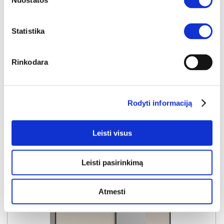
Nuostatos
TRONDHEIM TDHS9233B-C773 spinta
Išmatavimai:
A:
216cm
P:
231cm
G:
64cm
Statistika
Kaina taikyta laikotarpiu
Pritaikyta nuolaida
2026-06-16 iki 2026-07-15
- 80€
Rinkodara
479€
Kaina galioja sandėlyje esančioms prekėms
399€
Rodyti informaciją
Į krepšelį
Leisti visus
Leisti pasirinkimą
Atmesti