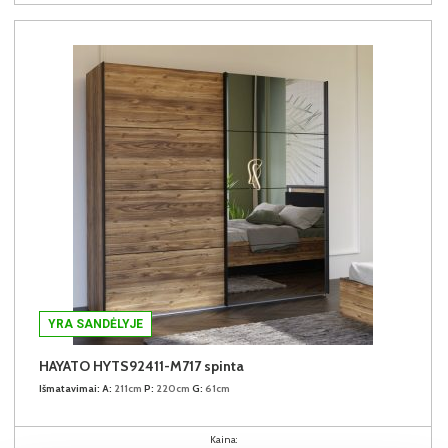
YRA SANDĖLYJE
HAYATO HYTS92411-M717 spinta
Išmatavimai:
A:
211cm
P:
220cm
G:
61cm
Kaina: