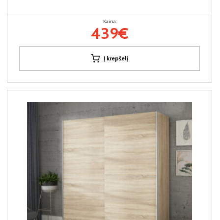
Kaina:
439€
Į krepšelį