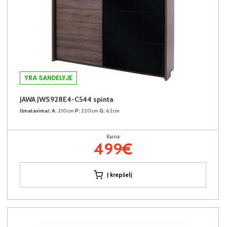
YRA SANDĖLYJE
JAWA JWS928E4-C544 spinta
Išmatavimai:
A:
210cm
P:
220cm
G:
62cm
Kaina:
499€
Į krepšelį