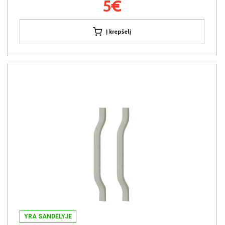
5€
Į krepšelį
YRA SANDĖLYJE