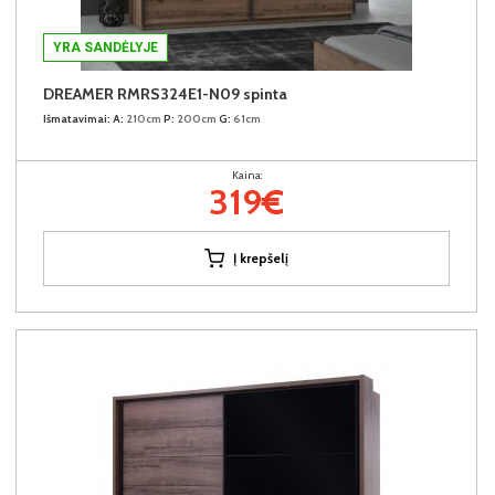
YRA SANDĖLYJE
DREAMER RMRS324E1-N09 spinta
Išmatavimai:
A:
210cm
P:
200cm
G:
61cm
Kaina:
319€
Į krepšelį