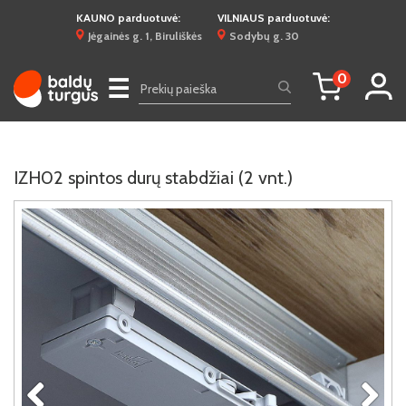
KAUNO parduotuvė:
VILNIAUS parduotuvė:
Jėgainės g. 1, Biruliškės
Sodybų g. 30
0
☰
IZH02 spintos durų stabdžiai (2 vnt.)