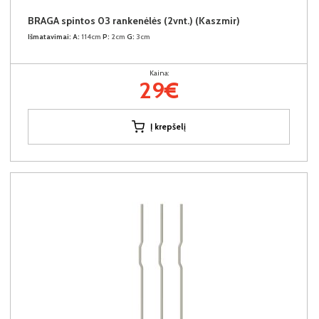
BRAGA spintos 03 rankenėlės (2vnt.) (Kaszmir)
Išmatavimai:
A:
114cm
P:
2cm
G:
3cm
Kaina:
29€
Į krepšelį