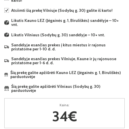
karto!
Atsiimti šią prekę Vilniuje (Sodybų g. 30) galite iš karto!
Likutis Kauno LEZ (Jėgainės g. 1, Biruliškės) sandėlyje – 10+
vnt.
Likutis Vilniaus (Sodybų g. 30) sandėlyje – 10+ vnt.
Sandėlyje esančias prekes į kitus miestus ir rajonus
pristatome per 1-10 d. d.
Sandėlyje esančias prekes Vilniuje, Kaune ir jų rajonuose
pristatome per 1-6 d. d.
Šią prekę galite apžiūrėti Kauno LEZ (Jėgainės g. 1, Biruliškės)
parduotuvėje
Šią prekę galite apžiūrėti Vilniaus (Sodybų g. 30)
parduotuvėje
Kaina:
34€