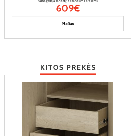
Kaina galioja sandėlyje esančioms prekėms
609€
Plačiau
KITOS PREKĖS