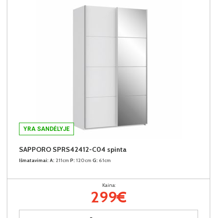
YRA SANDĖLYJE
SAPPORO SPRS42412-C04 spinta
Išmatavimai:
A:
211cm
P:
120cm
G:
61cm
Kaina:
299€