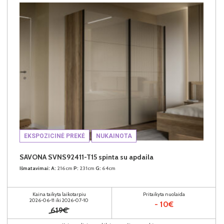
EKSPOZICINĖ PREKĖ
NUKAINOTA
SAVONA SVNS92411-T15 spinta su apdaila
Išmatavimai:
A:
216cm
P:
231cm
G:
64cm
Kaina taikyta laikotarpiu
Pritaikyta nuolaida
2026-06-11 iki 2026-07-10
- 10€
619€