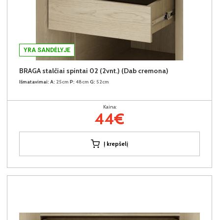
YRA SANDĖLYJE
BRAGA stalčiai spintai 02 (2vnt.) (Dab cremona)
Išmatavimai:
A:
25cm
P:
48cm
G:
52cm
Kaina:
44€
Į krepšelį