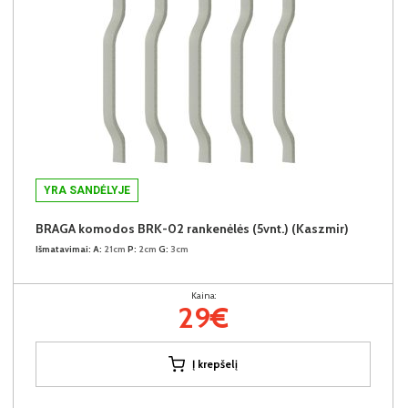
YRA SANDĖLYJE
BRAGA komodos BRK-02 rankenėlės (5vnt.) (Kaszmir)
Išmatavimai:
A:
21cm
P:
2cm
G:
3cm
Kaina:
29€
Į krepšelį