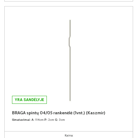
YRA SANDĖLYJE
BRAGA spintų 04/05 rankenėlė (1vnt.) (Kaszmir)
Išmatavimai:
A:
114cm
P:
2cm
G:
3cm
Kaina: