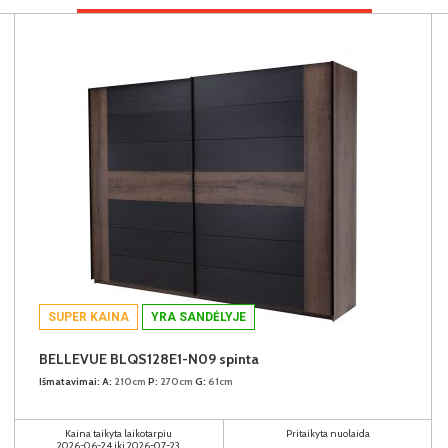
SUPER KAINA
YRA SANDĖLYJE
BELLEVUE BLQS128E1-N09 spinta
Išmatavimai:
A:
210cm
P:
270cm
G:
61cm
Kaina taikyta laikotarpiu
Pritaikyta nuolaida
2026-06-24 iki 2026-07-23