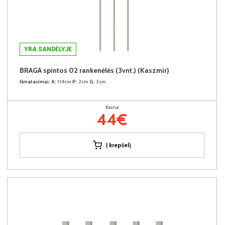
YRA SANDĖLYJE
BRAGA spintos 02 rankenėlės (3vnt.) (Kaszmir)
Išmatavimai:
A:
114cm
P:
2cm
G:
3cm
Kaina:
44€
Į krepšelį