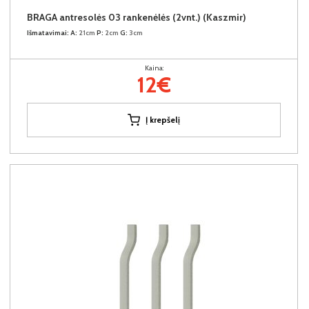
BRAGA antresolės 03 rankenėlės (2vnt.) (Kaszmir)
Išmatavimai:
A:
21cm
P:
2cm
G:
3cm
Kaina:
12€
Į krepšelį