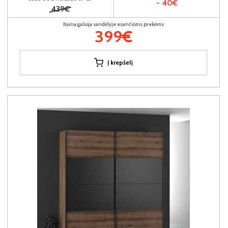
- 40€
439€
Kaina galioja sandėlyje esančioms prekėms
399€
Į krepšelį