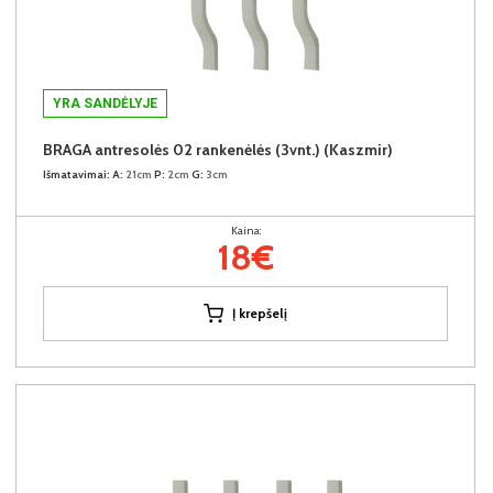
YRA SANDĖLYJE
BRAGA antresolės 02 rankenėlės (3vnt.) (Kaszmir)
Išmatavimai:
A:
21cm
P:
2cm
G:
3cm
Kaina:
18€
Į krepšelį