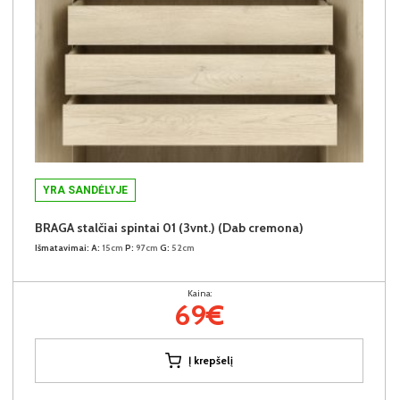
YRA SANDĖLYJE
BRAGA stalčiai spintai 01 (3vnt.) (Dab cremona)
Išmatavimai:
A:
15cm
P:
97cm
G:
52cm
Kaina:
69€
Į krepšelį