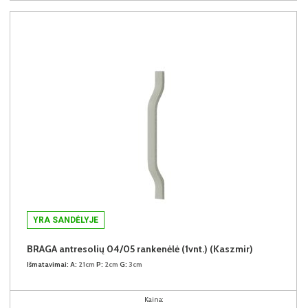
YRA SANDĖLYJE
BRAGA antresolių 04/05 rankenėlė (1vnt.) (Kaszmir)
Išmatavimai:
A:
21cm
P:
2cm
G:
3cm
Kaina: