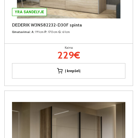
YRA SANDĖLYJE
DEDERIK W3NS82232-D30F spinta
Išmatavimai:
A:
191cm
P:
170cm
G:
61cm
Kaina:
229€
Į krepšelį