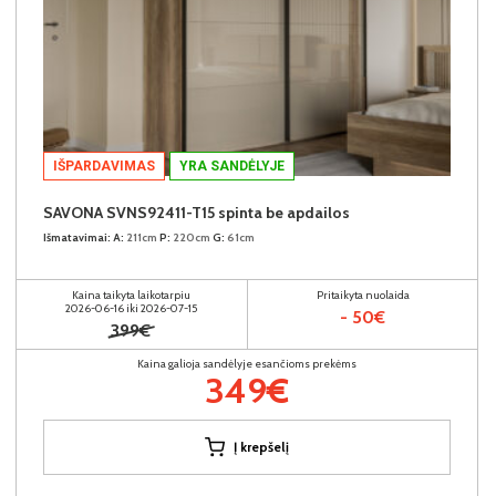
IŠPARDAVIMAS
YRA SANDĖLYJE
SAVONA SVNS92411-T15 spinta be apdailos
Išmatavimai:
A:
211cm
P:
220cm
G:
61cm
Kaina taikyta laikotarpiu
Pritaikyta nuolaida
2026-06-16 iki 2026-07-15
- 50€
399€
Kaina galioja sandėlyje esančioms prekėms
349€
Į krepšelį