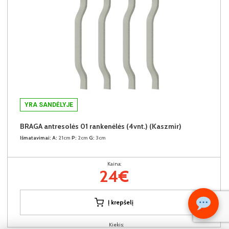
YRA SANDĖLYJE
BRAGA antresolės 01 rankenėlės (4vnt.) (Kaszmir)
Išmatavimai:
A:
21cm
P:
2cm
G:
3cm
Kaina:
24€
Į krepšelį
Kiekis: