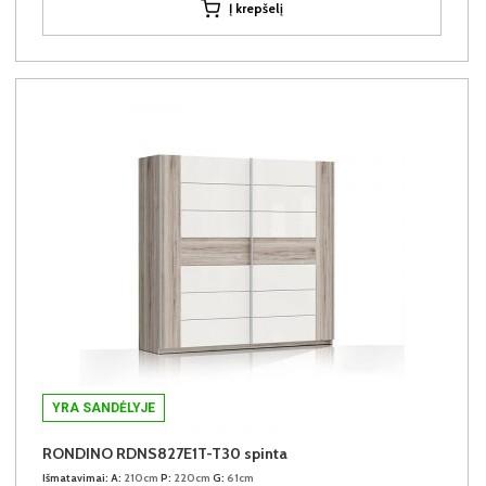
Į krepšelį
YRA SANDĖLYJE
RONDINO RDNS827E1T-T30 spinta
Išmatavimai:
A:
210cm
P:
220cm
G:
61cm