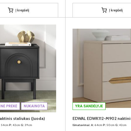
Į krepšelį
Į krepšelį
INĖ PREKĖ
NUKAINOTA
YRA SANDĖLYJE
tinis staliukas (Juoda)
EDWAL EDWK112-M902 naktinis
:
54cm
P:
42cm
G:
39cm
Išmatavimai:
A:
64cm
P:
50cm
G:
42cm