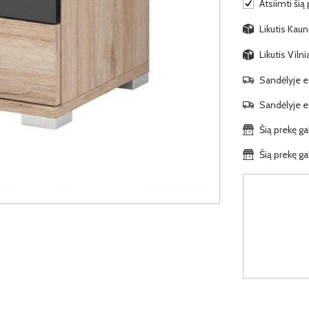
Atsiimti šią
Likutis Kaun
Likutis Viln
Sandėlyje es
Sandėlyje es
Šią prekę ga
Šią prekę ga