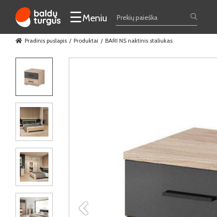
☰
Meniu
Pradinis puslapis
Produktai
BARI NS naktinis staliukas