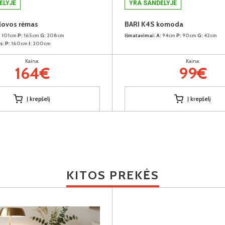
ĖLYJE
YRA SANDĖLYJE
 lovos rėmas
BARI K4S komoda
:
101cm
P:
165cm
G:
208cm
Išmatavimai:
A:
94cm
P:
90cm
G:
42cm
s:
P:
160cm
I:
200cm
Kaina:
Kaina:
164€
99€
Į krepšelį
Į krepšelį
KITOS PREKĖS