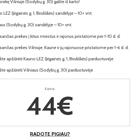
 prekę Vilniuje (Sodybų g. 30) galite iš karto!
o LEZ (Jėgainės g. 1, Biruliškės) sandėlyje – 10+ vnt.
iaus (Sodybų g. 30) sandėlyje – 10+ vnt.
ančias prekes į kitus miestus ir rajonus pristatome per 1-10 d. d.
ančias prekes Vilniuje, Kaune ir jų rajonuose pristatome per 1-6 d. d.
lite apžiūrėti Kauno LEZ (Jėgainės g. 1, Biruliškės) parduotuvėje
lite apžiūrėti Vilniaus (Sodybų g. 30) parduotuvėje
Kaina:
44€
RADOTE PIGIAU?