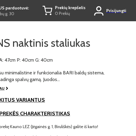
Prekių krepšelis
US parduotuvė:
Prisijungti
0 Prekių
ų g. 30
S naktinis staliukas
A: 47cm P: 40cm G: 40cm
su minimalistine ir funkcionalia BARI baldų sistema,
 madinga spalvų gamą. Juodos…
IAU
KITUS VARIANTUS
 PREKĖS CHARAKTERISTIKAS
prekę Kauno LEZ (Jėgainės g. 1, Biruliškės) galite iš karto!