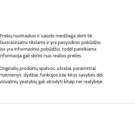
Prekių nuotraukos ir vaizdo medžiaga skirti tik
iliustraciniams tikslams ir yra pavyzdinio pobūdžio.
Jos yra informacinio pobūdžio, todėl pateikiama
informacija gali skirtis nuo realios prekės.
Originalių produktų spalvos, užrašai, parametrai,
matmenys, dydžiai, funkcijos ir/ar kitos savybės dėl
vizualinių ypatybių gali atrodyti kitaip nei realybėje.