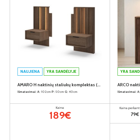
NAUJIENA
YRA SANDĖLYJE
YRA SAND
AMARO H naktinių staliukų komplektas (2 vnt.)
ARCO naktin
Išmatavimai:
A:
102cm
P:
50cm
G:
40cm
Išmatavimai:
A
Kaina:
Kaina perkant 
189€
79€