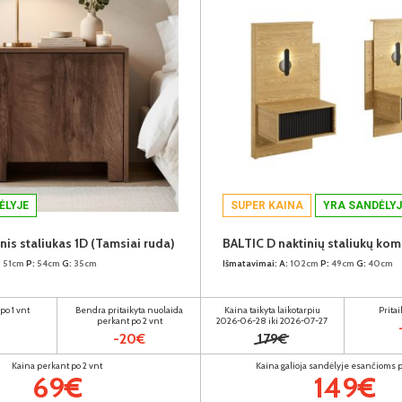
ĖLYJE
SUPER KAINA
YRA SANDĖLYJ
is staliukas 1D (Tamsiai ruda)
:
51cm
P:
54cm
G:
35cm
Išmatavimai:
A:
102cm
P:
49cm
G:
40cm
po 1 vnt
Bendra pritaikyta nuolaida
Kaina taikyta laikotarpiu
Prita
perkant po 2 vnt
2026-06-28 iki 2026-07-27
-20€
179€
Kaina perkant po 2 vnt
Kaina galioja sandėlyje esančioms
69€
149€