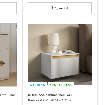
Į krepšelį
NAUJIENA
YRA SANDĖLYJE
 staliukas
ROYAL S54 naktinis staliukas
Išmatavimai:
A:
42cm
P:
54cm
G:
39cm