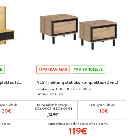
E
IŠPARDAVIMAS
YRA SANDĖLYJE
BALTIC D naktinių staliukų komplektas (2vnt.)
NEST naktinių staliukų komplektas (2 vnt.)
Išmatavimai:
A:
41cm
P:
52cm
G:
40cm
:
A:
cm
P:
cm
G:
cm
ikyta nuolaida
Kaina taikyta laikotarpiu
Pritaikyta nuolaida
2026-06-25 iki 2026-07-24
- 30€
- 10€
129€
 prekėms
Kaina galioja sandėlyje esančioms prekėms
119€