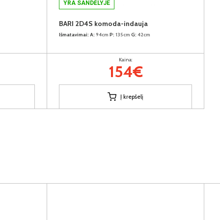
YRA SANDĖLYJE
BARI 2D4S komoda-indauja
Išmatavimai:
A:
94cm
P:
135cm
G:
42cm
Kaina:
154€
Į krepšelį