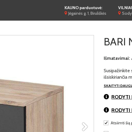
KAUNO parduotuvė:
VILNIA
Jėgainės g. 1, Biruliškės
Sodyb
BARI N
Išmatavimai:
Susipažinkite 
išsiskiriančia
SKAITYTI DAUG
RODYTI 
RODYTI
Atsiimti šią 