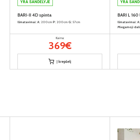
YRA SANDĖLYJE
YRA SAND
BARI-II 4D spinta
BARI L 160
Išmatavimai:
A:
200cm
P:
200cm
G:
57cm
Išmatavimai:
A
Miegamoji dali
Kaina:
369€
Į krepšelį