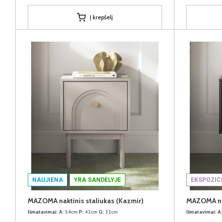
Į krepšelį
NAUJIENA
YRA SANDĖLYJE
EKSPOZIC
MAZOMA naktinis staliukas (Kazmir)
MAZOMA nak
Išmatavimai:
A:
54cm
P:
42cm
G:
32cm
Išmatavimai:
A