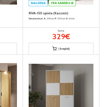
NAUJIENA
YRA SANDĖLYJE
RIVA-150 spinta (Kaszmir)
Išmatavimai:
A:
245cm
P:
150cm
G:
61cm
Kaina:
329€
Į krepšelį