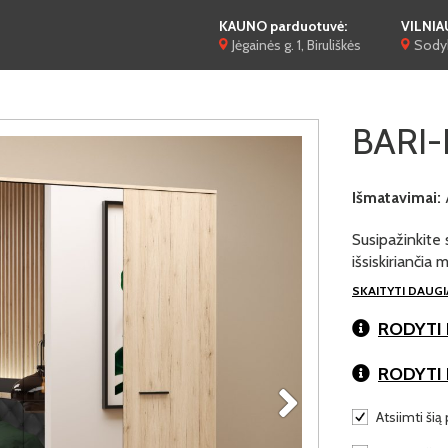
KAUNO parduotuvė:
VILNIA
Jėgainės g. 1, Biruliškės
Sodyb
BARI-I
Išmatavimai:
Susipažinkite 
išsiskiriančia
SKAITYTI DAUG
RODYTI 
RODYTI
Atsiimti šią 