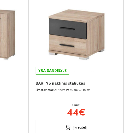
YRA SANDĖLYJE
BARI NS naktinis staliukas
Išmatavimai:
A:
47cm
P:
40cm
G:
40cm
Kaina:
44€
Į krepšelį