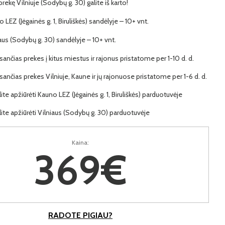
 prekę Vilniuje (Sodybų g. 30) galite iš karto!
o LEZ (Jėgainės g. 1, Biruliškės) sandėlyje – 10+ vnt.
iaus (Sodybų g. 30) sandėlyje – 10+ vnt.
ančias prekes į kitus miestus ir rajonus pristatome per 1-10 d. d.
ančias prekes Vilniuje, Kaune ir jų rajonuose pristatome per 1-6 d. d.
lite apžiūrėti Kauno LEZ (Jėgainės g. 1, Biruliškės) parduotuvėje
lite apžiūrėti Vilniaus (Sodybų g. 30) parduotuvėje
Kaina:
369€
RADOTE PIGIAU?