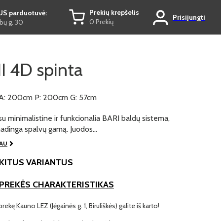
Prekių krepšelis
US parduotuvė:
Prisijungti
0 Prekių
ų g. 30
I 4D spinta
A: 200cm P: 200cm G: 57cm
su minimalistine ir funkcionalia BARI baldų sistema,
 madinga spalvų gamą. Juodos…
IAU
KITUS VARIANTUS
 PREKĖS CHARAKTERISTIKAS
prekę Kauno LEZ (Jėgainės g. 1, Biruliškės) galite iš karto!