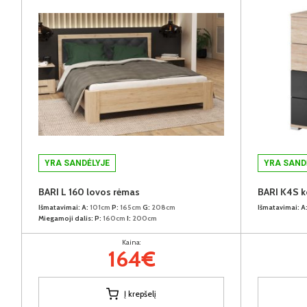
YRA SANDĖLYJE
YRA SAND
BARI L 160 lovos rėmas
BARI K4S 
Išmatavimai:
A:
101cm
P:
165cm
G:
208cm
Išmatavimai:
A
Miegamoji dalis:
P:
160cm
I:
200cm
Kaina:
164€
Į krepšelį