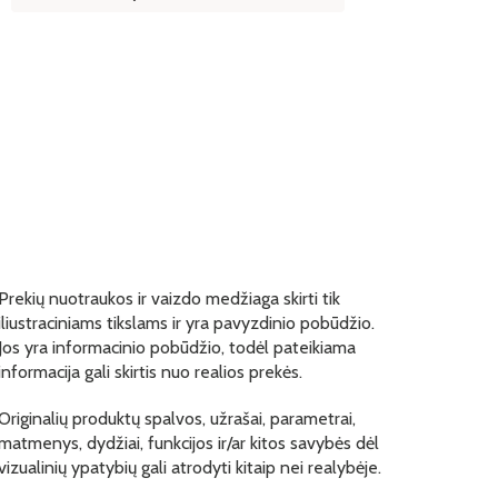
Prekių nuotraukos ir vaizdo medžiaga skirti tik
iliustraciniams tikslams ir yra pavyzdinio pobūdžio.
Jos yra informacinio pobūdžio, todėl pateikiama
informacija gali skirtis nuo realios prekės.
Originalių produktų spalvos, užrašai, parametrai,
matmenys, dydžiai, funkcijos ir/ar kitos savybės dėl
vizualinių ypatybių gali atrodyti kitaip nei realybėje.