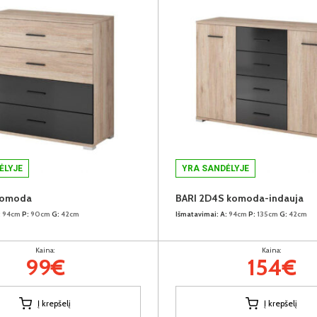
ĖLYJE
YRA SANDĖLYJE
komoda
BARI 2D4S komoda-indauja
:
94cm
P:
90cm
G:
42cm
Išmatavimai:
A:
94cm
P:
135cm
G:
42cm
Kaina:
Kaina:
99€
154€
Į krepšelį
Į krepšelį