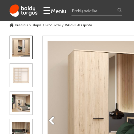
☰
Meniu
Pradinis puslapis
Produktai
BARI-II 4D spinta