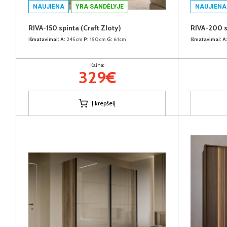
NAUJIENA
YRA SANDĖLYJE
NAUJIENA
RIVA-150 spinta (Craft Zloty)
RIVA-200 s
Išmatavimai:
A:
245cm
P:
150cm
G:
61cm
Išmatavimai:
A
Kaina:
329€
Į krepšelį