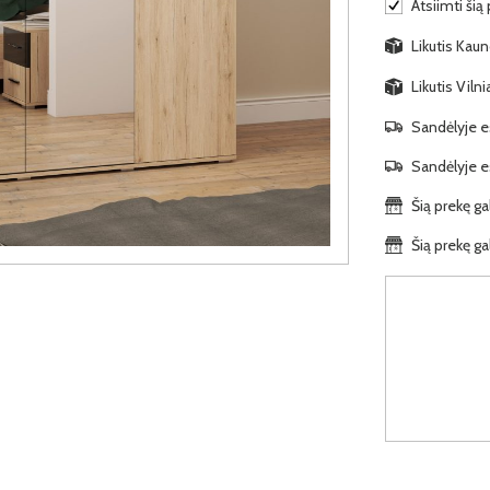
Atsiimti šią
Likutis Kaun
Likutis Viln
Sandėlyje es
Sandėlyje es
Šią prekę ga
Šią prekę ga