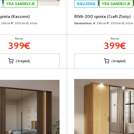
YRA SANDĖLYJE
NAUJIENA
YRA SANDĖLYJE
pinta (Kaszmir)
RIVA-200 spinta (Craft Zloty)
:
245cm
P:
200cm
G:
61cm
Išmatavimai:
A:
245cm
P:
200cm
G:
61cm
Kaina:
Kaina:
399€
399€
Į krepšelį
Į krepšelį