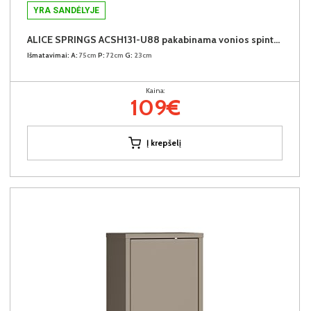
YRA SANDĖLYJE
ALICE SPRINGS ACSH131-U88 pakabinama vonios spintelė su veidrodžiu
Išmatavimai:
A:
75cm
P:
72cm
G:
23cm
Kaina:
109€
Į krepšelį