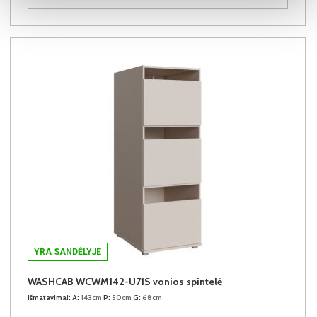
YRA SANDĖLYJE
WASHCAB WCWM142-U71S vonios spintelė
Išmatavimai:
A:
143cm
P:
50cm
G:
68cm