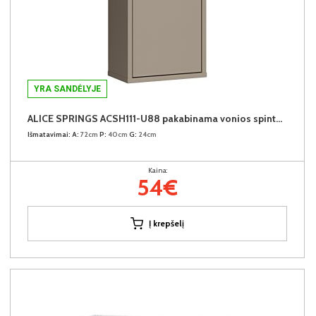
YRA SANDĖLYJE
ALICE SPRINGS ACSH111-U88 pakabinama vonios spintelė
Išmatavimai:
A:
72cm
P:
40cm
G:
24cm
Kaina:
54€
Į krepšelį