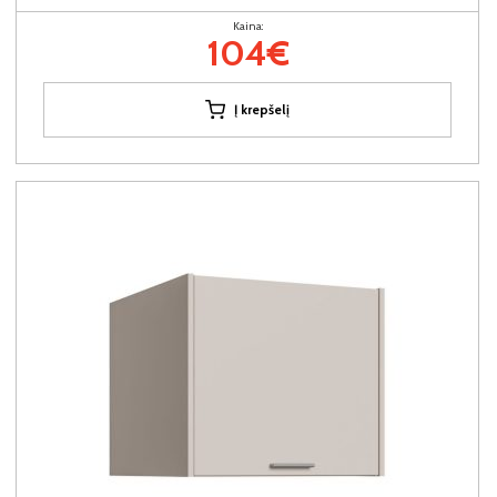
Kaina:
104€
Į krepšelį