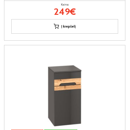
Kaina:
249€
Į krepšelį