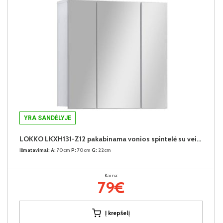
YRA SANDĖLYJE
LOKKO LKXH131-Z12 pakabinama vonios spintelė su veidrodžiu
Išmatavimai:
A:
70cm
P:
70cm
G:
22cm
Kaina:
79€
Į krepšelį