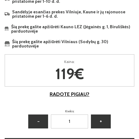
pristatome per 1-10 d. d.
Sandėlyje esančias prekes Vilniuje, Kaune ir jų rajonuose
pristatome per 1-6 d. d.
Šią prekę galite apžiūrėti Kauno LEZ (Jėgainės g. 1, Biruliškės)
parduotuvėje
Šią prekę galite apžiūrėti Vilniaus (Sodybų g. 30)
parduotuvėje
Kaina:
119€
RADOTE PIGIAU?
Kiekis:
−
+