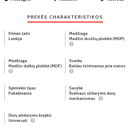
PREKĖS CHARAKTERISTIKOS
Kilmės šalis
Medžiaga
Lenkija
Medžio drožlių plokštė (MDP)
?
Medžiaga
Svarbu
Medžio dulkių plokštė (MDF)
Baldas tvirtinamas prie sienos
?
?
Spintelės tipas
Savybė
Pakabinama
Švelnaus uždarymo durų
mechanizmas
?
Durų atidarymo kryptis
Universali
?