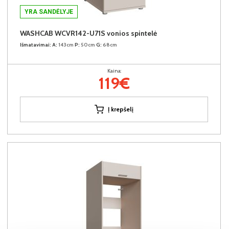
YRA SANDĖLYJE
WASHCAB WCVR142-U71S vonios spintelė
Išmatavimai:
A:
143cm
P:
50cm
G:
68cm
Kaina:
119€
Į krepšelį