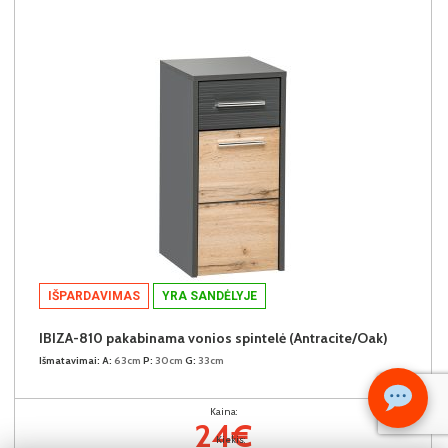
IŠPARDAVIMAS
YRA SANDĖLYJE
IBIZA-810 pakabinama vonios spintelė (Antracite/Oak)
Išmatavimai:
A:
63cm
P:
30cm
G:
33cm
Kaina:
24€
Kiekis: