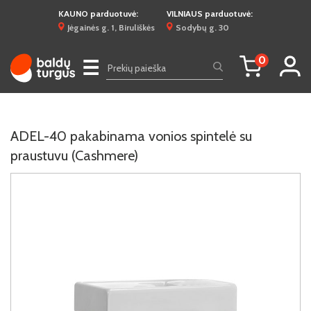
KAUNO parduotuvė:
VILNIAUS parduotuvė:
Jėgainės g. 1, Biruliškės
Sodybų g. 30
0
☰
ADEL-40 pakabinama vonios spintelė su
praustuvu (Cashmere)