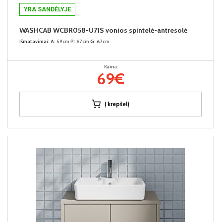
YRA SANDĖLYJE
WASHCAB WCBR058-U71S vonios spintelė-antresolė
Išmatavimai:
A:
59cm
P:
67cm
G:
67cm
Kaina:
69€
Į krepšelį