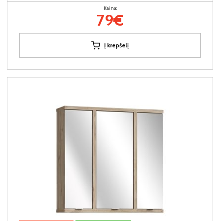
Kaina:
79€
Į krepšelį