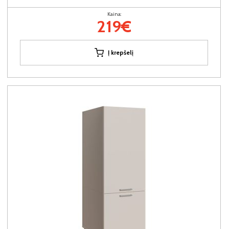
Kaina:
219€
Į krepšelį