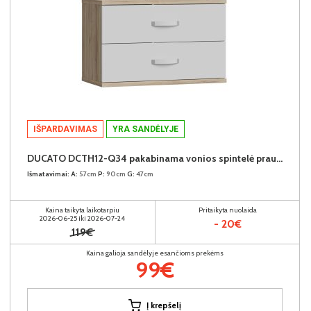
IŠPARDAVIMAS
YRA SANDĖLYJE
DUCATO DCTH12-Q34 pakabinama vonios spintelė praustuvui
Išmatavimai:
A:
57cm
P:
90cm
G:
47cm
Kaina taikyta laikotarpiu
Pritaikyta nuolaida
2026-06-25 iki 2026-07-24
- 20€
119€
Kaina galioja sandėlyje esančioms prekėms
99€
Į krepšelį