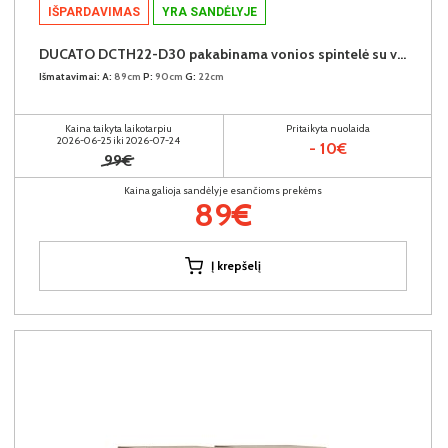
IŠPARDAVIMAS
YRA SANDĖLYJE
DUCATO DCTH22-D30 pakabinama vonios spintelė su veidrodžiu
Išmatavimai:
A:
89cm
P:
90cm
G:
22cm
Kaina taikyta laikotarpiu
Pritaikyta nuolaida
2026-06-25 iki 2026-07-24
- 10€
99€
Kaina galioja sandėlyje esančioms prekėms
89€
Į krepšelį