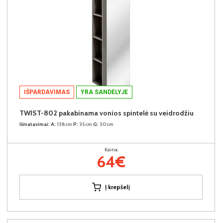
IŠPARDAVIMAS
YRA SANDĖLYJE
TWIST-802 pakabinama vonios spintelė su veidrodžiu
Išmatavimai:
A:
138cm
P:
35cm
G:
30cm
Kaina:
64€
Į krepšelį