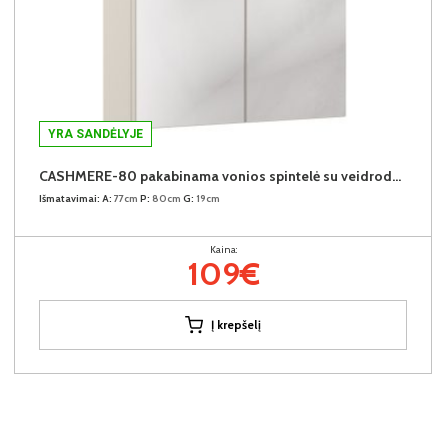
YRA SANDĖLYJE
CASHMERE-80 pakabinama vonios spintelė su veidrodžiu
Išmatavimai:
A:
77cm
P:
80cm
G:
19cm
Kaina:
109€
Į krepšelį