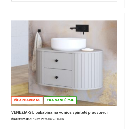
IŠPARDAVIMAS
YRA SANDĖLYJE
VENEZIA-SU pakabinama vonios spintelė praustuvui
Išmatavimai:
A:
45cm
P:
95cm
G:
48cm