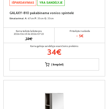
IŠPARDAVIMAS
YRA SANDĖLYJE
GALAXY-810 pakabinama vonios spintelė
Išmatavimai:
A:
67cm
P:
35cm
G:
33cm
Kaina taikyta laikotarpiu
Pritaikyta nuolaida
2026-06-24 iki 2026-07-23
- 5€
39€
Kaina galioja sandėlyje esančioms prekėms
34€
Į krepšelį