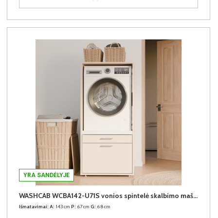
YRA SANDĖLYJE
WASHCAB WCBA142-U71S vonios spintelė skalbimo mašinai
Išmatavimai:
A:
143cm
P:
67cm
G:
68cm