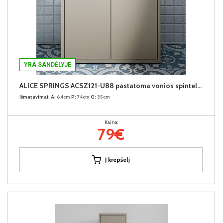
YRA SANDĖLYJE
ALICE SPRINGS ACSZ121-U88 pastatoma vonios spintelė praustuvui
Išmatavimai:
A:
64cm
P:
74cm
G:
35cm
Kaina:
79€
Į krepšelį