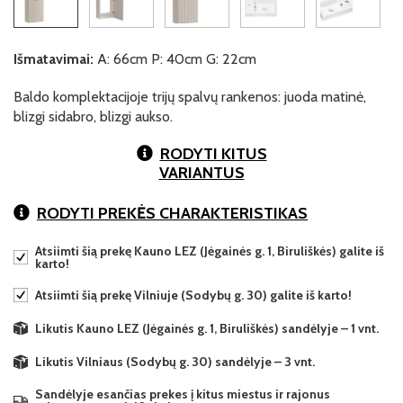
Išmatavimai:
A: 66cm P: 40cm G: 22cm
Baldo komplektacijoje trijų spalvų rankenos: juoda matinė,
blizgi sidabro, blizgi aukso.
RODYTI KITUS
VARIANTUS
RODYTI PREKĖS CHARAKTERISTIKAS
Atsiimti šią prekę Kauno LEZ (Jėgainės g. 1, Biruliškės) galite iš
karto!
Atsiimti šią prekę Vilniuje (Sodybų g. 30) galite iš karto!
Likutis Kauno LEZ (Jėgainės g. 1, Biruliškės) sandėlyje – 1 vnt.
Likutis Vilniaus (Sodybų g. 30) sandėlyje – 3 vnt.
Sandėlyje esančias prekes į kitus miestus ir rajonus