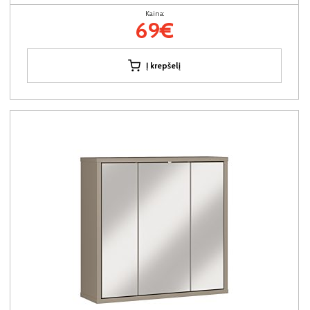
Kaina:
69€
Į krepšelį