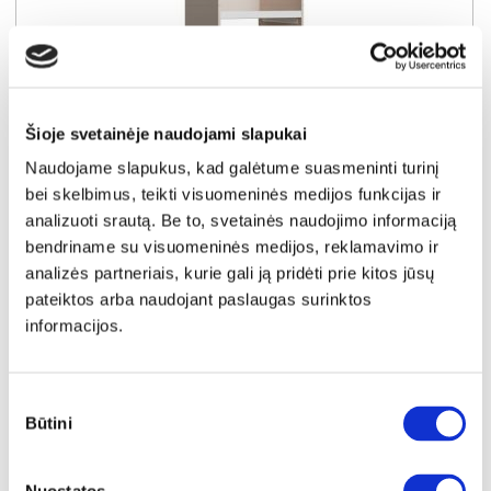
Šioje svetainėje naudojami slapukai
YRA SANDĖLYJE
Naudojame slapukus, kad galėtume suasmeninti turinį
WASHCAB WCTO200-U71S pastatoma lentyna skalbimo mašinai
bei skelbimus, teikti visuomeninės medijos funkcijas ir
Išmatavimai:
A:
202cm
P:
67cm
G:
68cm
analizuoti srautą. Be to, svetainės naudojimo informaciją
bendriname su visuomeninės medijos, reklamavimo ir
analizės partneriais, kurie gali ją pridėti prie kitos jūsų
Kaina:
139€
pateiktos arba naudojant paslaugas surinktos
informacijos.
Į krepšelį
Sutikimo
Būtini
pasirinkimas