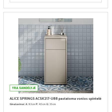
YRA SANDĖLYJE
ALICE SPRINGS ACSK217-U88 pastatoma vonios spintelė
Išmatavimai:
A:
83cm
P:
40cm
G:
35cm