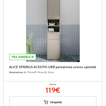
YRA SANDĖLYJE
ALICE SPRINGS ACSS714-U88 pastatoma vonios spintelė
Išmatavimai:
A:
192cm
P:
40cm
G:
35cm
Kaina:
119€
Į krepšelį