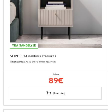
YRA SANDĖLYJE
SOPHIE 24 naktinis staliukas
Išmatavimai:
A:
53cm
P:
40cm
G:
34cm
Kaina:
89€
Į krepšelį