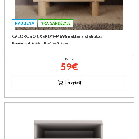
NAUJIENA
YRA SANDĖLYJE
CALOROSO CXSK011-M696 naktinis staliukas
Išmatavimai:
A:
44cm
P:
45cm
G:
41cm
Kaina:
59€
Į krepšelį