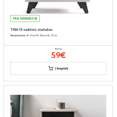
YRA SANDĖLYJE
TINA 1S naktinis staliukas
Išmatavimai:
A:
41cm
P:
48cm
G:
37cm
Kaina:
59€
Į krepšelį