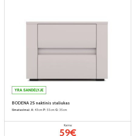
YRA SANDĖLYJE
BODENA 2S naktinis staliukas
Išmatavimai:
A:
43cm
P:
55cm
G:
35cm
Kaina:
59€