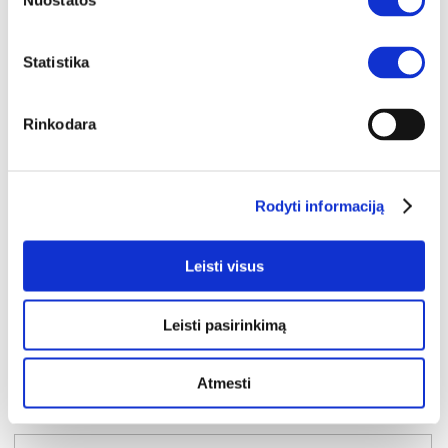
Nuostatos
Statistika
IŠPARDAVIMAS
YRA SANDĖLYJE
Rinkodara
NEST naktinių staliukų komplektas (2 vnt.)
Išmatavimai:
A:
41cm
P:
52cm
G:
40cm
:
A:
cm
P:
cm
G:
cm
Rodyti informaciją
Kaina taikyta laikotarpiu
Pritaikyta nuolaida
2026-06-25 iki 2026-07-24
- 10€
129€
Leisti visus
Kaina galioja sandėlyje esančioms prekėms
119€
Leisti pasirinkimą
Į krepšelį
Atmesti