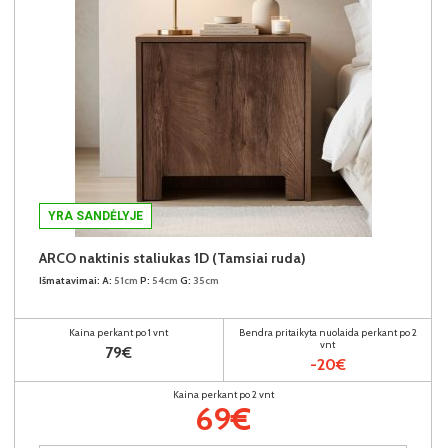
YRA SANDĖLYJE
ARCO naktinis staliukas 1D (Tamsiai ruda)
Išmatavimai:
A:
51cm
P:
54cm
G:
35cm
Kaina perkant po 1 vnt
Bendra pritaikyta nuolaida perkant po 2
vnt
79€
-20€
Kaina perkant po 2 vnt
69€