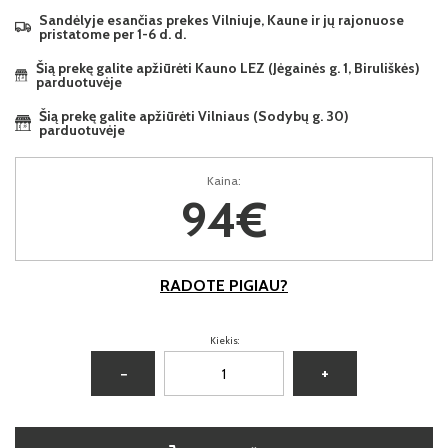
Sandėlyje esančias prekes Vilniuje, Kaune ir jų rajonuose
pristatome per 1-6 d. d.
Šią prekę galite apžiūrėti Kauno LEZ (Jėgainės g. 1, Biruliškės)
parduotuvėje
Šią prekę galite apžiūrėti Vilniaus (Sodybų g. 30)
parduotuvėje
Kaina:
94€
RADOTE PIGIAU?
Kiekis:
−
+