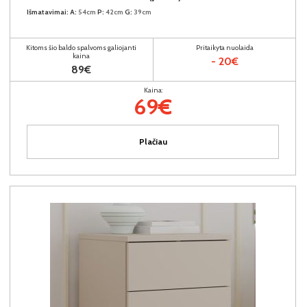
Išmatavimai:
A:
54cm
P:
42cm
G:
39cm
Kitoms šio baldo spalvoms galiojanti
Pritaikyta nuolaida
kaina
- 20€
89€
Kaina:
69€
Plačiau