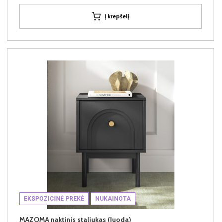
Į krepšelį
EKSPOZICINĖ PREKĖ
NUKAINOTA
MAZOMA naktinis staliukas (Juoda)