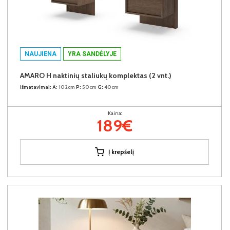
NAUJIENA
YRA SANDĖLYJE
AMARO H naktinių staliukų komplektas (2 vnt.)
Išmatavimai:
A:
102cm
P:
50cm
G:
40cm
Kaina:
189€
Į krepšelį