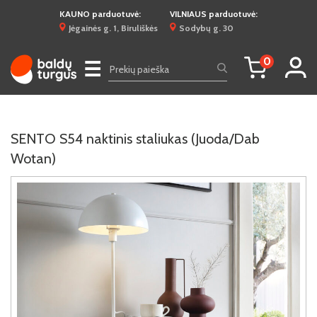
KAUNO parduotuvė:
VILNIAUS parduotuvė:
Jėgainės g. 1, Biruliškės
Sodybų g. 30
0
☰
SENTO S54 naktinis staliukas (Juoda/Dab
Wotan)