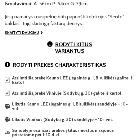
Išmatavimai:
A: 56cm P: 54cm G: 39cm
Jūsų namai yra nusipelnę būti papuošti kolekcijos "Sento"
baldais. Trijų skirtingų faktūrų derinys…
SKAITYTI DAUGIAU
RODYTI KITUS
VARIANTUS
RODYTI PREKĖS CHARAKTERISTIKAS
Atsiimti šią prekę Kauno LEZ (Jėgainės g. 1, Biruliškės) galite iš
karto!
Atsiimti šią prekę Vilniuje (Sodybų g. 30) galite iš karto!
Likutis Kauno LEZ (Jėgainės g. 1, Biruliškės) sandėlyje – 10+
vnt.
Likutis Vilniaus (Sodybų g. 30) sandėlyje – 10+ vnt.
Sandėlyje esančias prekes į kitus miestus ir rajonus
pristatome per 1-10 d. d.