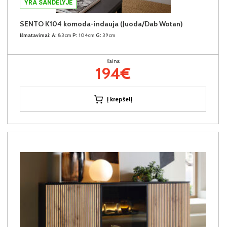
YRA SANDĖLYJE
SENTO K104 komoda-indauja (Juoda/Dab Wotan)
Išmatavimai:
A:
83cm
P:
104cm
G:
39cm
Kaina:
194€
Į krepšelį