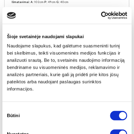
Išmatavimai:
A:
102cm
P:
49cm
G:
40cm
Kaina taikyta laikotarpiu
Pritaikyta nuolaida
2026-06-28 iki 2026-07-27
- 30€
179€
Šioje svetainėje naudojami slapukai
Kaina galioja sandėlyje esančioms prekėms
149€
Naudojame slapukus, kad galėtume suasmeninti turinį
bei skelbimus, teikti visuomeninės medijos funkcijas ir
Į krepšelį
analizuoti srautą. Be to, svetainės naudojimo informaciją
bendriname su visuomeninės medijos, reklamavimo ir
analizės partneriais, kurie gali ją pridėti prie kitos jūsų
pateiktos arba naudojant paslaugas surinktos
informacijos.
Sutikimo
Būtini
pasirinkimas