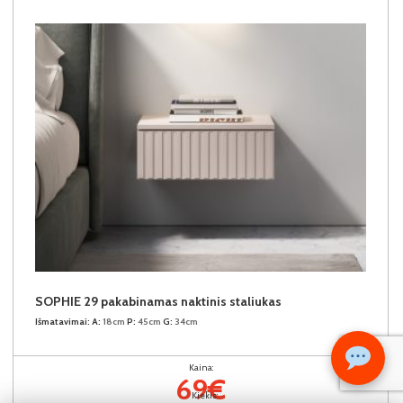
SOPHIE 29 pakabinamas naktinis staliukas
Išmatavimai:
A:
18cm
P:
45cm
G:
34cm
Kaina:
69€
Kiekis: