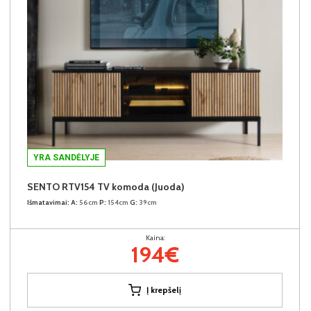
YRA SANDĖLYJE
SENTO RTV154 TV komoda (Juoda)
Išmatavimai:
A:
56cm
P:
154cm
G:
39cm
Kaina:
194€
Į krepšelį