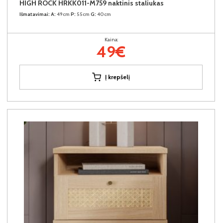
HIGH ROCK HRKK011-M759 naktinis staliukas
Išmatavimai:
A:
49cm
P:
55cm
G:
40cm
Kaina:
49€
Į krepšelį