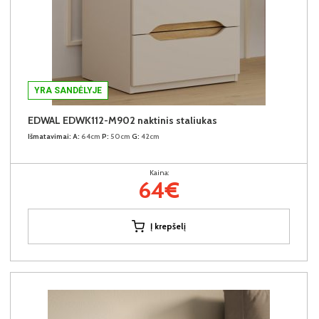
YRA SANDĖLYJE
EDWAL EDWK112-M902 naktinis staliukas
Išmatavimai:
A:
64cm
P:
50cm
G:
42cm
Kaina:
64€
Į krepšelį