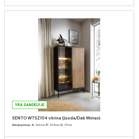
YRA SANDĖLYJE
SENTO WTSZ104 vitrina (Juoda/Dab Wotan)
Išmatavimai:
A:
166cm
P:
104cm
G:
39cm