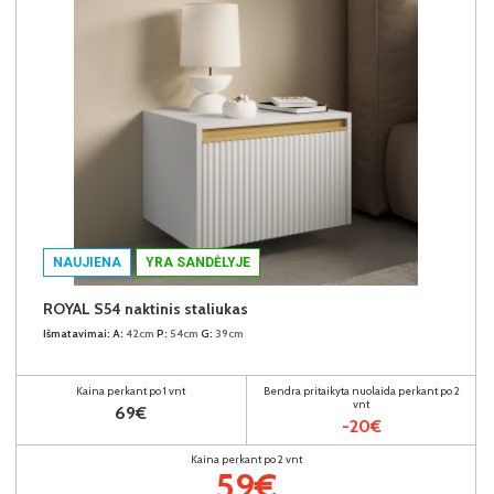
NAUJIENA
YRA SANDĖLYJE
ROYAL S54 naktinis staliukas
Išmatavimai:
A:
42cm
P:
54cm
G:
39cm
Kaina perkant po 1 vnt
Bendra pritaikyta nuolaida perkant po 2
vnt
69€
-20€
Kaina perkant po 2 vnt
59€