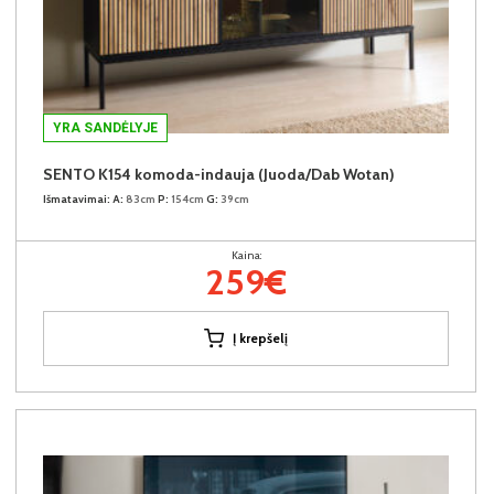
YRA SANDĖLYJE
SENTO K154 komoda-indauja (Juoda/Dab Wotan)
Išmatavimai:
A:
83cm
P:
154cm
G:
39cm
Kaina:
259€
Į krepšelį