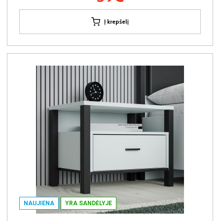
Į krepšelį
NAUJIENA
YRA SANDĖLYJE