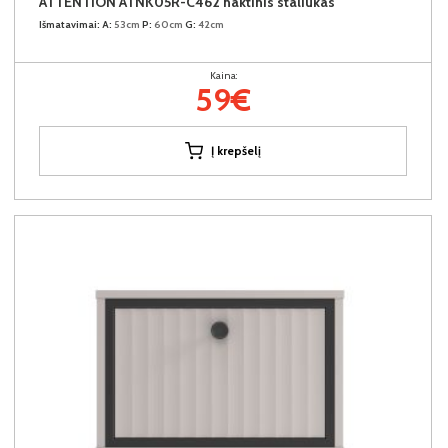
ATTENTION ATNK05R-C462 naktinis staliukas
Išmatavimai:
A:
53cm
P:
60cm
G:
42cm
Kaina:
59€
Į krepšelį