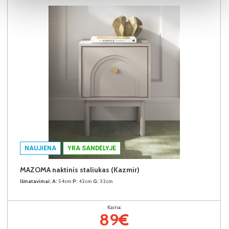
NAUJIENA
YRA SANDĖLYJE
MAZOMA naktinis staliukas (Kazmir)
Išmatavimai:
A:
54cm
P:
42cm
G:
32cm
Kaina:
89€