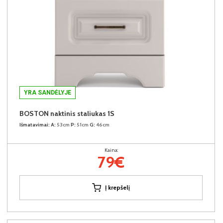
YRA SANDĖLYJE
BOSTON naktinis staliukas 1S
Išmatavimai:
A:
53cm
P:
51cm
G:
46cm
Kaina:
79€
Į krepšelį