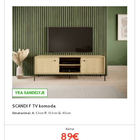
YRA SANDĖLYJE
SCANDI F TV komoda
Išmatavimai:
A:
53cm
P:
153cm
G:
40cm
Kaina:
89€