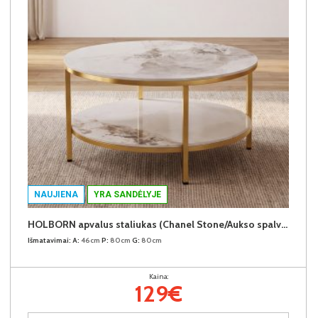
NAUJIENA
YRA SANDĖLYJE
HOLBORN apvalus staliukas (Chanel Stone/Aukso spalvos kojos)
Išmatavimai:
A:
46cm
P:
80cm
G:
80cm
Kaina:
129€