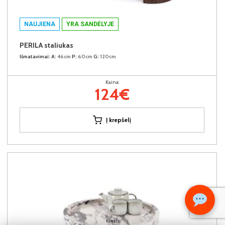
NAUJIENA
YRA SANDĖLYJE
PERILA staliukas
Išmatavimai:
A:
46cm
P:
60cm
G:
120cm
Kaina:
124€
Į krepšelį
Kiekis: