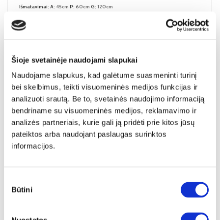
Išmatavimai:
A:
45cm
P:
60cm
G:
120cm
Kaina:
69€
Šioje svetainėje naudojami slapukai
Į krepšelį
Naudojame slapukus, kad galėtume suasmeninti turinį
bei skelbimus, teikti visuomeninės medijos funkcijas ir
analizuoti srautą. Be to, svetainės naudojimo informaciją
bendriname su visuomeninės medijos, reklamavimo ir
analizės partneriais, kurie gali ją pridėti prie kitos jūsų
pateiktos arba naudojant paslaugas surinktos
informacijos.
Sutikimo
Būtini
pasirinkimas