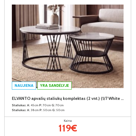
NAUJIENA
YRA SANDĖLYJE
ELVANTO apvalių staliukų komplektas (2 vnt.) (1/7 White Marble Gloss)
Staliukas:
A:
45cm
P:
70cm
G:
70cm
Staliukas:
A:
38cm
P:
50cm
G:
50cm
Kaina:
119€