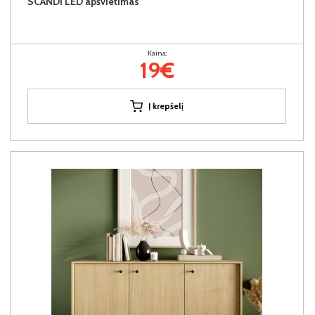
SCANDI LED apšvietimas
Kaina:
19€
Į krepšelį