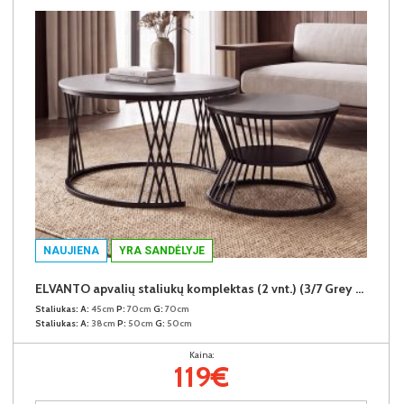
NAUJIENA
YRA SANDĖLYJE
ELVANTO apvalių staliukų komplektas (2 vnt.) (3/7 Grey Matt)
Staliukas:
A:
45cm
P:
70cm
G:
70cm
Staliukas:
A:
38cm
P:
50cm
G:
50cm
Kaina:
119€