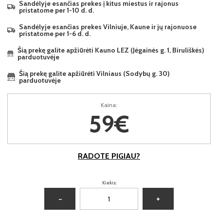
Sandėlyje esančias prekes į kitus miestus ir rajonus
pristatome per 1-10 d. d.
Sandėlyje esančias prekes Vilniuje, Kaune ir jų rajonuose
pristatome per 1-6 d. d.
Šią prekę galite apžiūrėti Kauno LEZ (Jėgainės g. 1, Biruliškės)
parduotuvėje
Šią prekę galite apžiūrėti Vilniaus (Sodybų g. 30)
parduotuvėje
Kaina:
59€
RADOTE PIGIAU?
Kiekis:
−
+