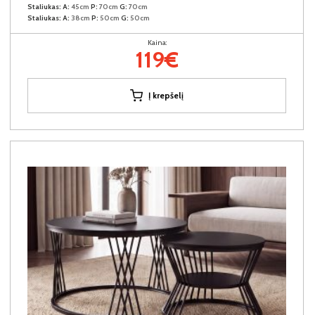
Staliukas:
A:
45cm
P:
70cm
G:
70cm
Staliukas:
A:
38cm
P:
50cm
G:
50cm
Kaina:
119€
Į krepšelį