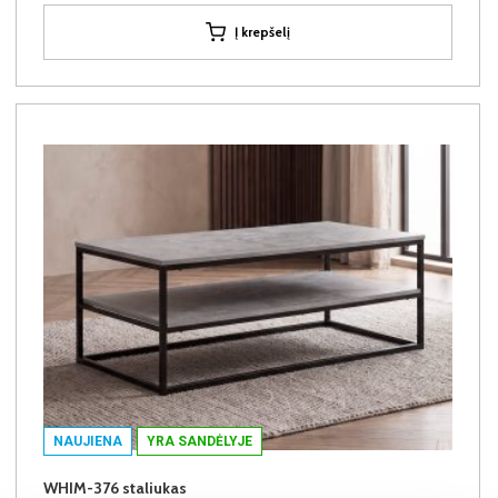
Į krepšelį
NAUJIENA
YRA SANDĖLYJE
WHIM-376 staliukas