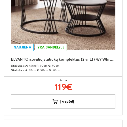
NAUJIENA
YRA SANDĖLYJE
ELVANTO apvalių staliukų komplektas (2 vnt.) (4/7 White Marble Matt)
Staliukas:
A:
45cm
P:
70cm
G:
70cm
Staliukas:
A:
38cm
P:
50cm
G:
50cm
Kaina:
119€
Į krepšelį