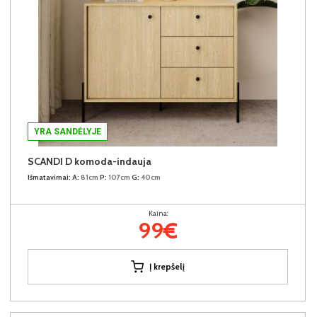
YRA SANDĖLYJE
SCANDI D komoda-indauja
Išmatavimai:
A:
81cm
P:
107cm
G:
40cm
Kaina:
99€
Į krepšelį