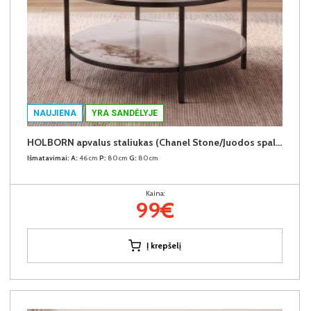
NAUJIENA
YRA SANDĖLYJE
HOLBORN apvalus staliukas (Chanel Stone/Juodos spalvos kojos)
Išmatavimai:
A:
46cm
P:
80cm
G:
80cm
Kaina:
99€
Į krepšelį