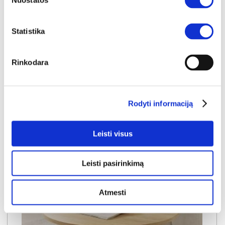
Nuostatos
NAUJIENA
YRA SANDĖLYJE
Statistika
NABU H staliukas
Rinkodara
Išmatavimai:
A:
49cm
P:
80cm
G:
80cm
Kaina:
99€
Rodyti informaciją
Į krepšelį
Leisti visus
Leisti pasirinkimą
Atmesti