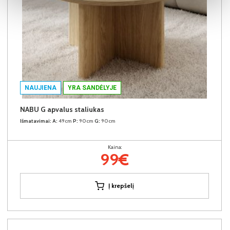
NAUJIENA
YRA SANDĖLYJE
NABU G apvalus staliukas
Išmatavimai:
A:
49cm
P:
90cm
G:
90cm
Kaina:
99€
Į krepšelį