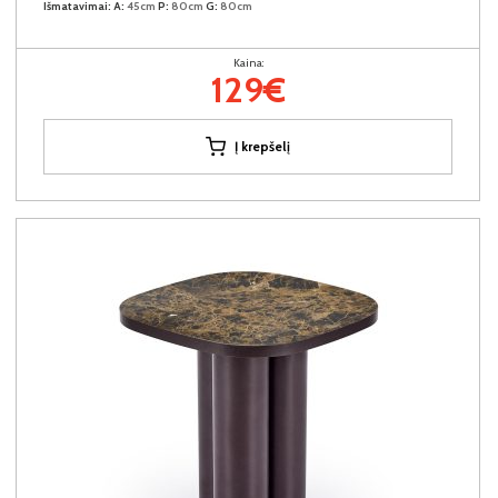
Išmatavimai:
A:
45cm
P:
80cm
G:
80cm
Kaina:
129€
Į krepšelį