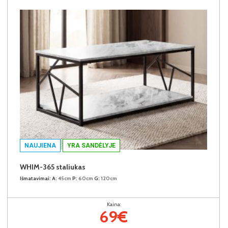
NAUJIENA
YRA SANDĖLYJE
WHIM-365 staliukas
Išmatavimai:
A:
45cm
P:
60cm
G:
120cm
Kaina:
69€