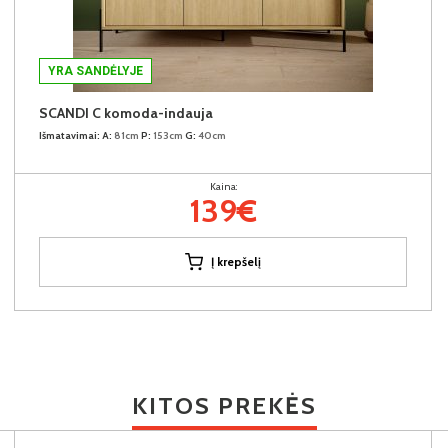
YRA SANDĖLYJE
SCANDI C komoda-indauja
Išmatavimai:
A:
81cm
P:
153cm
G:
40cm
Kaina:
139€
Į krepšelį
KITOS PREKĖS