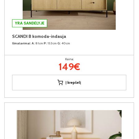
YRA SANDĖLYJE
SCANDI B komoda-indauja
Išmatavimai:
A:
81cm
P:
153cm
G:
40cm
Kaina:
149€
Į krepšelį