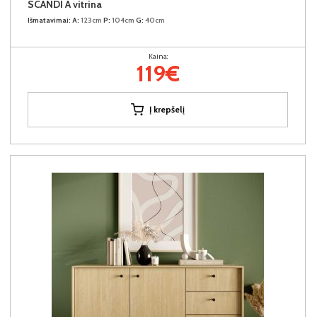
SCANDI A vitrina
Išmatavimai:
A:
123cm
P:
104cm
G:
40cm
Kaina:
119€
Į krepšelį