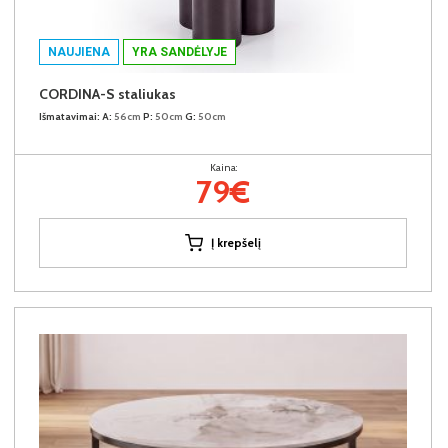
NAUJIENA
YRA SANDĖLYJE
CORDINA-S staliukas
Išmatavimai:
A:
56cm
P:
50cm
G:
50cm
Kaina:
79€
Į krepšelį