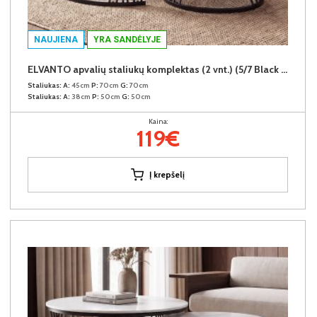
NAUJIENA
YRA SANDĖLYJE
ELVANTO apvalių staliukų komplektas (2 vnt.) (5/7 Black Matt)
Staliukas:
A:
45cm
P:
70cm
G:
70cm
Staliukas:
A:
38cm
P:
50cm
G:
50cm
Kaina:
119€
Į krepšelį