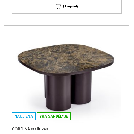
Į krepšelį
NAUJIENA
YRA SANDĖLYJE
CORDINA staliukas