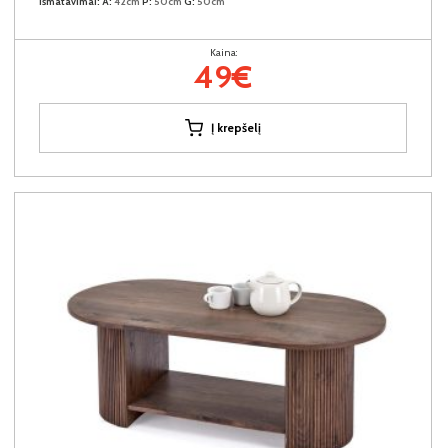
Išmatavimai:
A:
42cm
P:
50cm
G:
50cm
Kaina:
49€
Į krepšelį