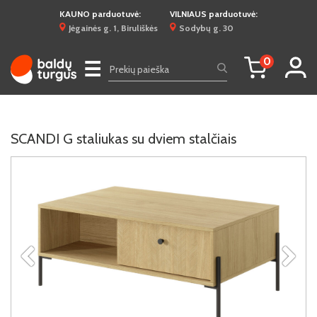
KAUNO parduotuvė:
VILNIAUS parduotuvė:
Jėgainės g. 1, Biruliškės
Sodybų g. 30
0
☰
SCANDI G staliukas su dviem stalčiais