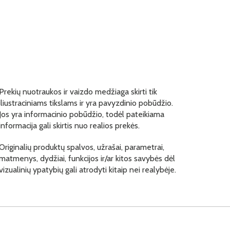
Prekių nuotraukos ir vaizdo medžiaga skirti tik
iliustraciniams tikslams ir yra pavyzdinio pobūdžio.
Jos yra informacinio pobūdžio, todėl pateikiama
informacija gali skirtis nuo realios prekės.
Originalių produktų spalvos, užrašai, parametrai,
matmenys, dydžiai, funkcijos ir/ar kitos savybės dėl
vizualinių ypatybių gali atrodyti kitaip nei realybėje.