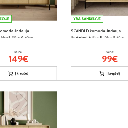
ĖLYJE
YRA SANDĖLYJE
komoda-indauja
SCANDI D komoda-indauja
:
81cm
P:
153cm
G:
40cm
Išmatavimai:
A:
81cm
P:
107cm
G:
40cm
Kaina:
Kaina:
149€
99€
Į krepšelį
Į krepšelį