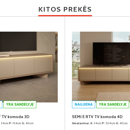
KITOS PREKĖS
YRA SANDĖLYJE
NAUJIENA
YRA SANDĖLYJE
V TV komoda 3D
SEMI E RTV TV komoda 4D
:
54cm
P:
154cm
G:
40cm
Išmatavimai:
A:
54cm
P:
204cm
G:
40cm