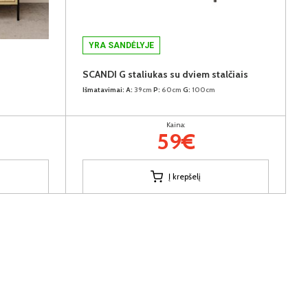
YRA SANDĖLYJE
SCANDI G staliukas su dviem stalčiais
Išmatavimai:
A:
39cm
P:
60cm
G:
100cm
Kaina:
59€
Į krepšelį