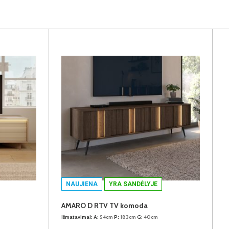
NAUJIENA
YRA SANDĖLYJE
AMARO D RTV TV komoda
Išmatavimai:
A:
54cm
P:
183cm
G:
40cm