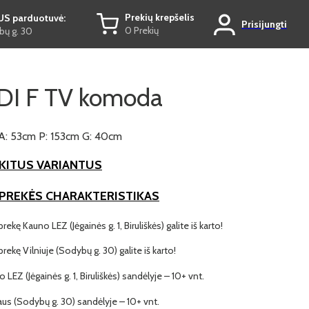
Prekių krepšelis
US parduotuvė:
Prisijungti
0 Prekių
ų g. 30
I F TV komoda
A: 53cm P: 153cm G: 40cm
KITUS VARIANTUS
 PREKĖS CHARAKTERISTIKAS
prekę Kauno LEZ (Jėgainės g. 1, Biruliškės) galite iš karto!
 prekę Vilniuje (Sodybų g. 30) galite iš karto!
o LEZ (Jėgainės g. 1, Biruliškės) sandėlyje – 10+ vnt.
iaus (Sodybų g. 30) sandėlyje – 10+ vnt.