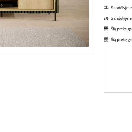
Sandėlyje es
Sandėlyje es
Šią prekę ga
Šią prekę ga