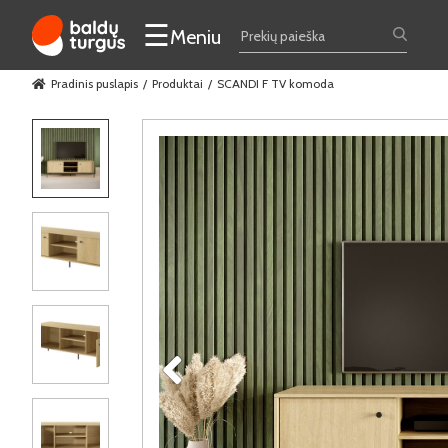
☰
Meniu
Pradinis puslapis
Produktai
SCANDI F TV komoda