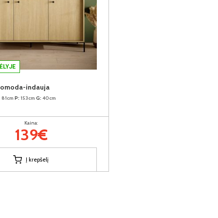
ĖLYJE
komoda-indauja
:
81cm
P:
153cm
G:
40cm
Kaina:
139€
Į krepšelį