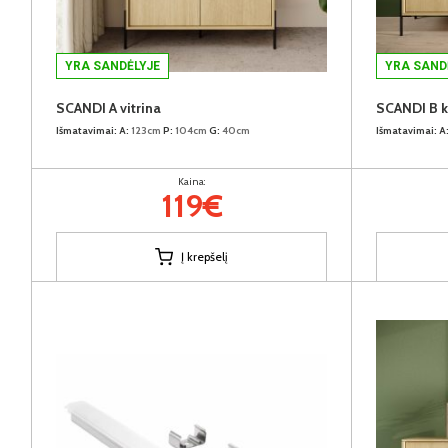
YRA SANDĖLYJE
YRA SAND
SCANDI A vitrina
SCANDI B 
Išmatavimai:
A:
123cm
P:
104cm
G:
40cm
Išmatavimai:
A
Kaina:
119€
Į krepšelį