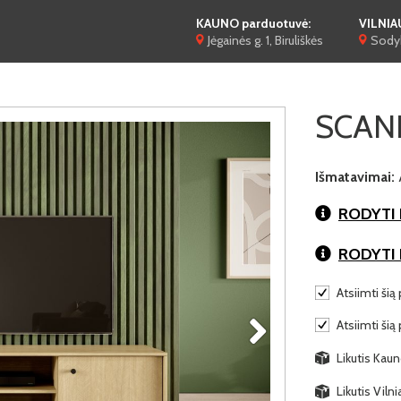
KAUNO parduotuvė:
VILNIA
Jėgainės g. 1, Biruliškės
Sodyb
SCAND
Išmatavimai:
RODYTI 
RODYTI
Atsiimti šią 
Atsiimti šią
Likutis Kaun
Likutis Viln