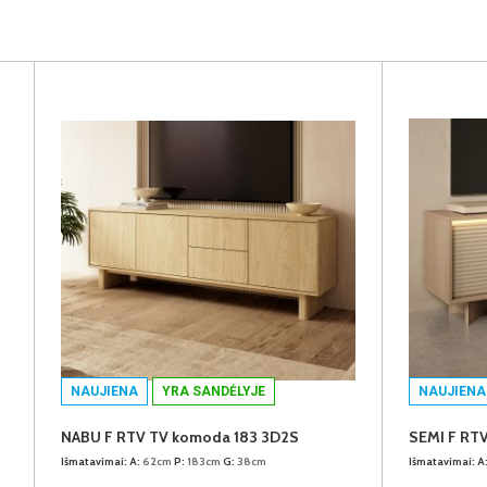
NAUJIENA
YRA SANDĖLYJE
NAUJIENA
NABU F RTV TV komoda 183 3D2S
SEMI F RT
Išmatavimai:
A:
62cm
P:
183cm
G:
38cm
Išmatavimai:
A