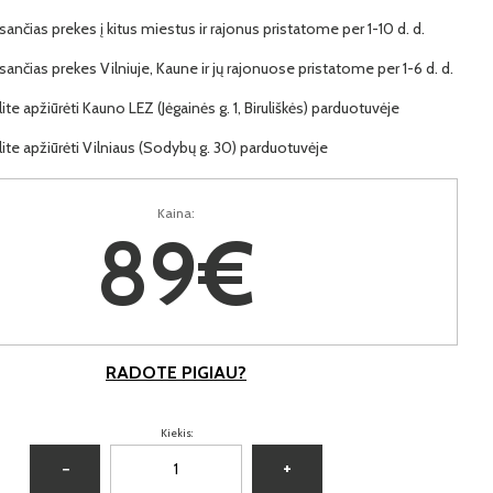
ančias prekes į kitus miestus ir rajonus pristatome per 1-10 d. d.
ančias prekes Vilniuje, Kaune ir jų rajonuose pristatome per 1-6 d. d.
lite apžiūrėti Kauno LEZ (Jėgainės g. 1, Biruliškės) parduotuvėje
lite apžiūrėti Vilniaus (Sodybų g. 30) parduotuvėje
Kaina:
89€
RADOTE PIGIAU?
Kiekis:
−
+