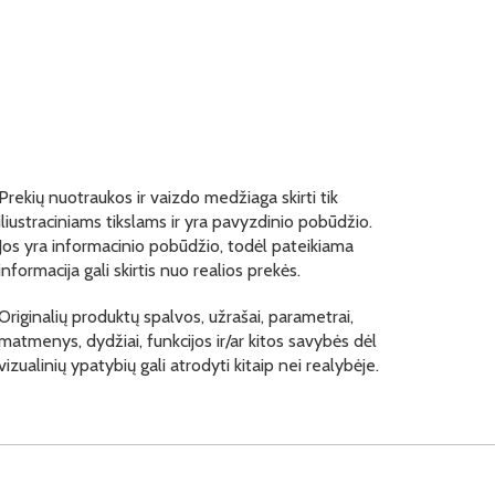
Prekių nuotraukos ir vaizdo medžiaga skirti tik
iliustraciniams tikslams ir yra pavyzdinio pobūdžio.
Jos yra informacinio pobūdžio, todėl pateikiama
informacija gali skirtis nuo realios prekės.
Originalių produktų spalvos, užrašai, parametrai,
matmenys, dydžiai, funkcijos ir/ar kitos savybės dėl
vizualinių ypatybių gali atrodyti kitaip nei realybėje.