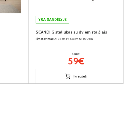
YRA SANDĖLYJE
SCANDI G staliukas su dviem stalčiais
Išmatavimai:
A:
39cm
P:
60cm
G:
100cm
Kaina:
59€
Į krepšelį