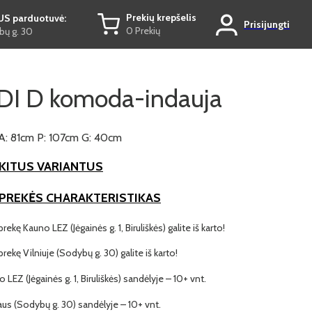
Prekių krepšelis
US parduotuvė:
Prisijungti
0 Prekių
ų g. 30
I D komoda-indauja
A: 81cm P: 107cm G: 40cm
KITUS VARIANTUS
 PREKĖS CHARAKTERISTIKAS
prekę Kauno LEZ (Jėgainės g. 1, Biruliškės) galite iš karto!
 prekę Vilniuje (Sodybų g. 30) galite iš karto!
o LEZ (Jėgainės g. 1, Biruliškės) sandėlyje – 10+ vnt.
iaus (Sodybų g. 30) sandėlyje – 10+ vnt.