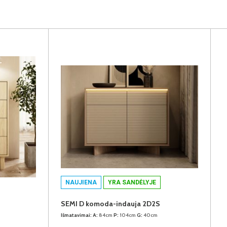
NAUJIENA
YRA SANDĖLYJE
SEMI D komoda-indauja 2D2S
Išmatavimai:
A:
84cm
P:
104cm
G:
40cm