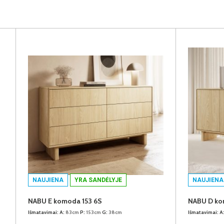
NAUJIENA
YRA SANDĖLYJE
NAUJIENA
NABU E komoda 153 6S
NABU D ko
Išmatavimai:
A:
83cm
P:
153cm
G:
38cm
Išmatavimai:
A