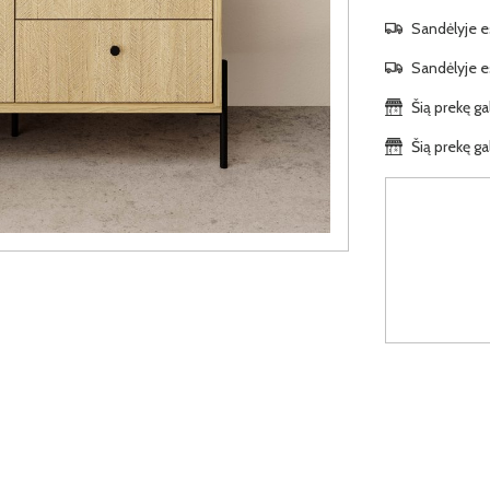
Sandėlyje es
Sandėlyje es
Šią prekę ga
Šią prekę ga