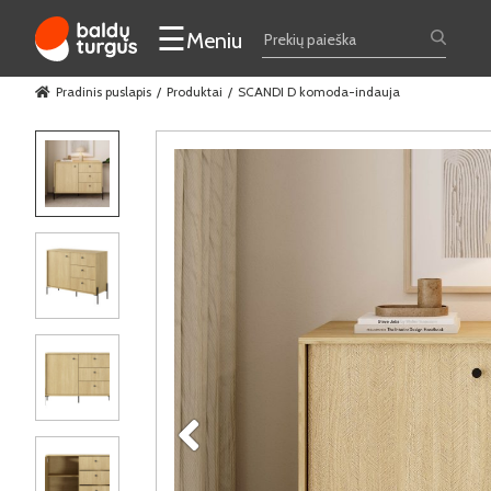
☰
Meniu
Pradinis puslapis
Produktai
SCANDI D komoda-indauja