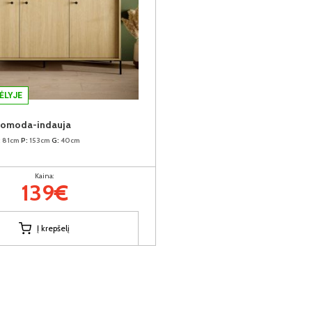
ĖLYJE
komoda-indauja
:
81cm
P:
153cm
G:
40cm
Kaina:
139€
Į krepšelį