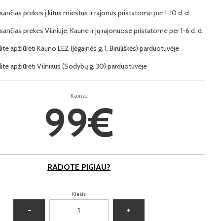
ančias prekes į kitus miestus ir rajonus pristatome per 1-10 d. d.
ančias prekes Vilniuje, Kaune ir jų rajonuose pristatome per 1-6 d. d.
lite apžiūrėti Kauno LEZ (Jėgainės g. 1, Biruliškės) parduotuvėje
lite apžiūrėti Vilniaus (Sodybų g. 30) parduotuvėje
Kaina:
99€
RADOTE PIGIAU?
Kiekis:
−
+