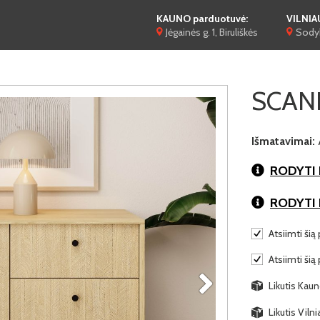
KAUNO parduotuvė:
VILNIA
Jėgainės g. 1, Biruliškės
Sodyb
SCAND
Išmatavimai:
RODYTI 
RODYTI
Atsiimti šią 
Atsiimti šią
Likutis Kaun
Likutis Viln