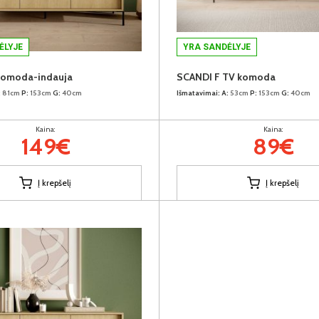
ĖLYJE
YRA SANDĖLYJE
komoda-indauja
SCANDI F TV komoda
:
81cm
P:
153cm
G:
40cm
Išmatavimai:
A:
53cm
P:
153cm
G:
40cm
Kaina:
Kaina:
149€
89€
Į krepšelį
Į krepšelį