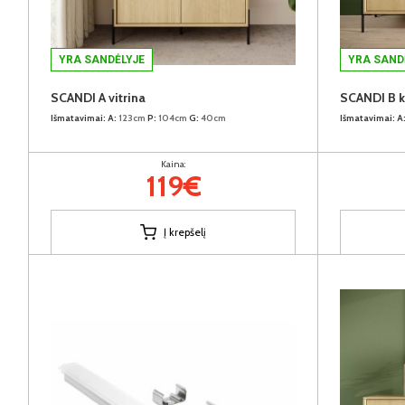
YRA SANDĖLYJE
YRA SAND
SCANDI A vitrina
SCANDI B 
Išmatavimai:
A:
123cm
P:
104cm
G:
40cm
Išmatavimai:
A
Kaina:
119€
Į krepšelį