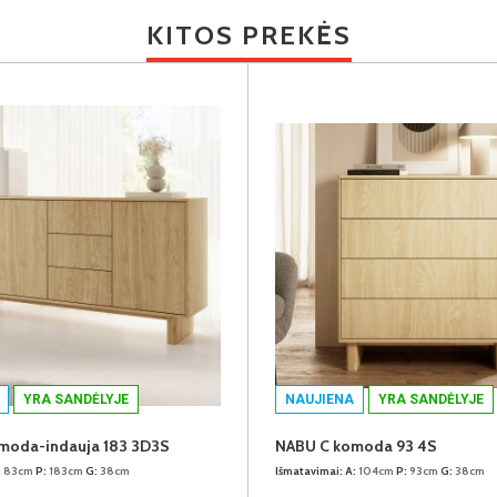
KITOS PREKĖS
YRA SANDĖLYJE
NAUJIENA
YRA SANDĖLYJE
moda-indauja 183 3D3S
NABU C komoda 93 4S
:
83cm
P:
183cm
G:
38cm
Išmatavimai:
A:
104cm
P:
93cm
G:
38cm