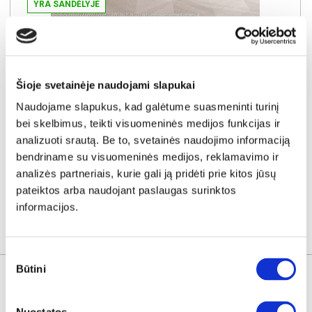
YRA SANDĖLYJE
NOVA NKS154 komoda (Pilka)
Išmatavimai:
A:
91cm
P:
154cm
G:
39cm
Šioje svetainėje naudojami slapukai
Kaina:
279€
Naudojame slapukus, kad galėtume suasmeninti turinį
bei skelbimus, teikti visuomeninės medijos funkcijas ir
Į krepšelį
analizuoti srautą. Be to, svetainės naudojimo informaciją
bendriname su visuomeninės medijos, reklamavimo ir
analizės partneriais, kurie gali ją pridėti prie kitos jūsų
pateiktos arba naudojant paslaugas surinktos
informacijos.
KITOS PREKĖS
Sutikimo
Būtini
pasirinkimas