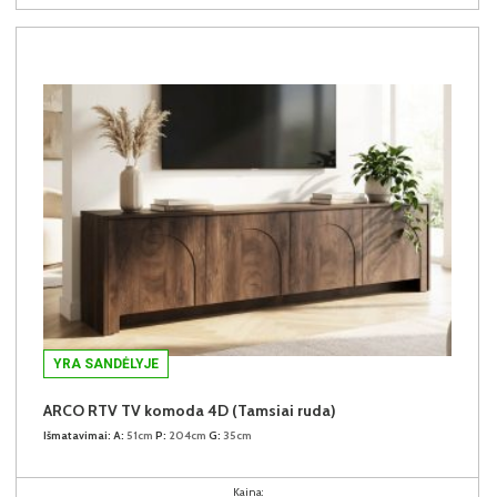
YRA SANDĖLYJE
ARCO RTV TV komoda 4D (Tamsiai ruda)
Išmatavimai:
A:
51cm
P:
204cm
G:
35cm
Kaina: