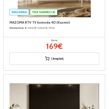
NAUJIENA
YRA SANDĖLYJE
MAZOMA RTV TV komoda 4D (Kazmir)
Išmatavimai:
A:
54cm
P:
154cm
G:
39cm
Kaina:
169€
Į krepšelį