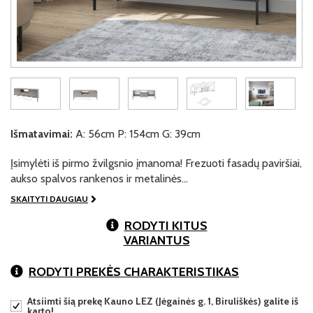
Išmatavimai:
A: 56cm P: 154cm G: 39cm
Įsimylėti iš pirmo žvilgsnio įmanoma! Frezuoti fasadų paviršiai,
aukso spalvos rankenos ir metalinės…
SKAITYTI DAUGIAU
RODYTI KITUS
VARIANTUS
RODYTI PREKĖS CHARAKTERISTIKAS
Atsiimti šią prekę Kauno LEZ (Jėgainės g. 1, Biruliškės) galite iš
karto!