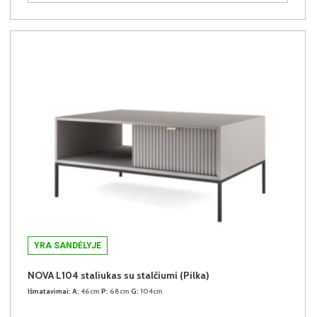
YRA SANDĖLYJE
NOVA L104 staliukas su stalčiumi (Pilka)
Išmatavimai:
A:
46cm
P:
68cm
G:
104cm