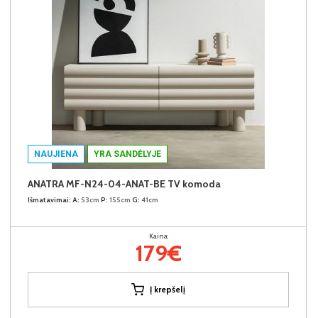
NAUJIENA
YRA SANDĖLYJE
ANATRA MF-N24-04-ANAT-BE TV komoda
Išmatavimai:
A:
53cm
P:
155cm
G:
41cm
Kaina:
179€
Į krepšelį