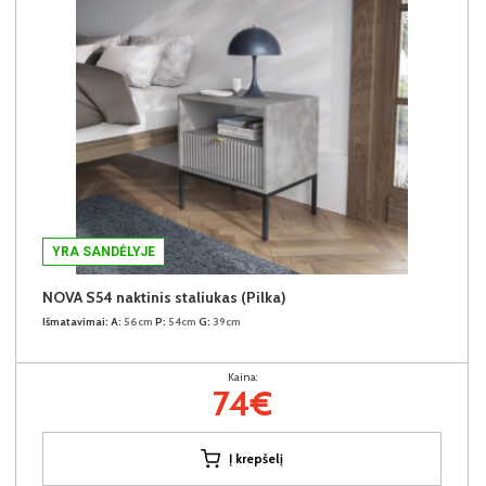
YRA SANDĖLYJE
NOVA S54 naktinis staliukas (Pilka)
Išmatavimai:
A:
56cm
P:
54cm
G:
39cm
Kaina:
74€
Į krepšelį