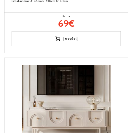
Išmatavimai:
A:
46cm
P:
138cm
G:
40cm
Kaina:
69€
Į krepšelį