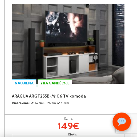
NAUJIENA
YRA SANDĖLYJE
ARAGUA ARGT255B-M106 TV komoda
Išmatavimai:
A:
67cm
P:
217cm
G:
40cm
Kaina:
149€
Kiekis: