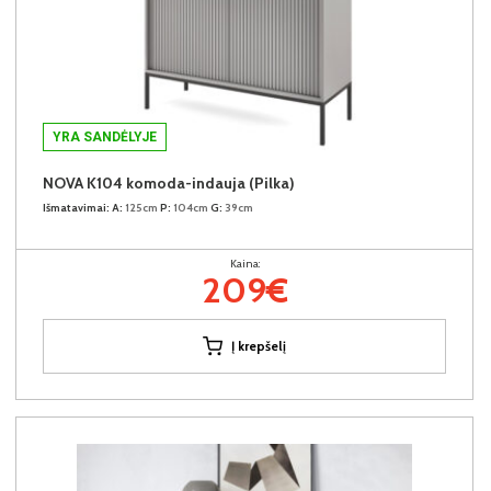
YRA SANDĖLYJE
NOVA K104 komoda-indauja (Pilka)
Išmatavimai:
A:
125cm
P:
104cm
G:
39cm
Kaina:
209€
Į krepšelį