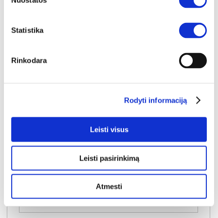
Nuostatos
Statistika
Rinkodara
Rodyti informaciją
NAUJIENA
YRA SANDĖLYJE
NABU F RTV TV komoda 183 3D2S
Leisti visus
Išmatavimai:
A:
62cm
P:
183cm
G:
38cm
Leisti pasirinkimą
Kaina:
169€
Atmesti
Į krepšelį