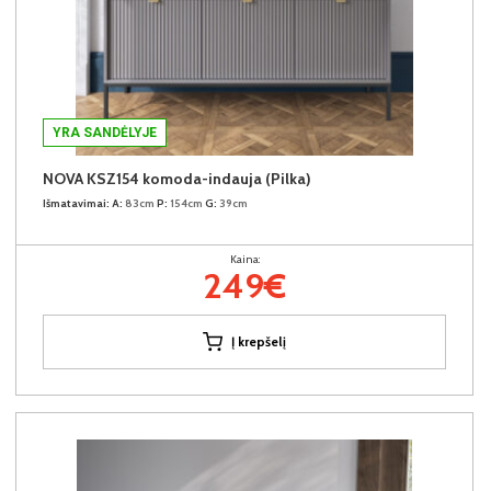
YRA SANDĖLYJE
NOVA KSZ154 komoda-indauja (Pilka)
Išmatavimai:
A:
83cm
P:
154cm
G:
39cm
Kaina:
249€
Į krepšelį