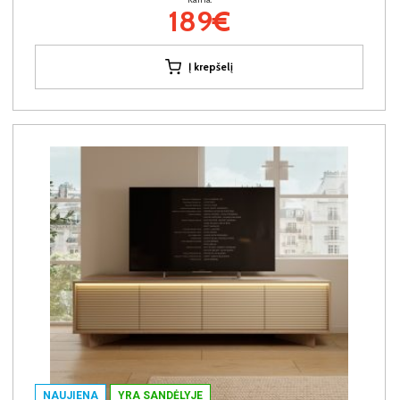
189€
Į krepšelį
NAUJIENA
YRA SANDĖLYJE