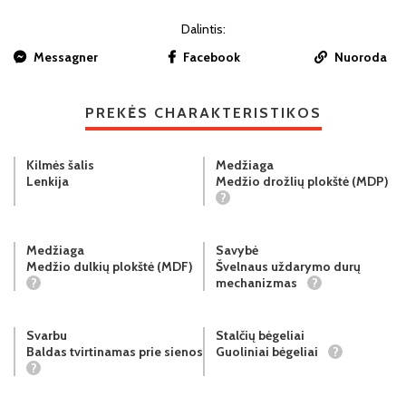
Dalintis:
Messagner
Facebook
Nuoroda
PREKĖS CHARAKTERISTIKOS
Kilmės šalis
Medžiaga
Lenkija
Medžio drožlių plokštė (MDP)
?
Medžiaga
Savybė
Medžio dulkių plokštė (MDF)
Švelnaus uždarymo durų
?
mechanizmas
?
Svarbu
Stalčių bėgeliai
Baldas tvirtinamas prie sienos
Guoliniai bėgeliai
?
?