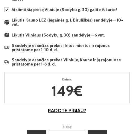
Atsiimti šią prekę Vilniuje (Sodybų g. 30) galite iš karto!
Likutis Kauno LEZ (Jėgainės g. 1, Biruliškės) sandėlyje – 10+
vnt.
Likutis Vilniaus (Sodybų g. 30) sandėlyje – 6 vnt.
Sandėlyje esančias prekes į kitus miestus ir rajonus
pristatome per 1-10 d. d.
Sandėlyje esančias prekes Vilniuje, Kaune ir jų rajonuose
pristatome per 1-6 d. d.
Kaina:
149€
RADOTE PIGIAU?
Kiekis: