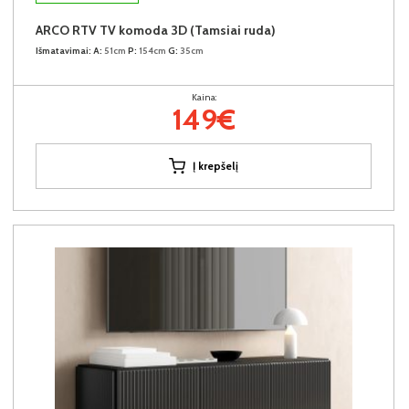
ARCO RTV TV komoda 3D (Tamsiai ruda)
Išmatavimai:
A:
51cm
P:
154cm
G:
35cm
Kaina:
149€
Į krepšelį