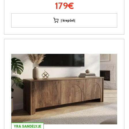
179€
Į krepšelį
YRA SANDĖLYJE