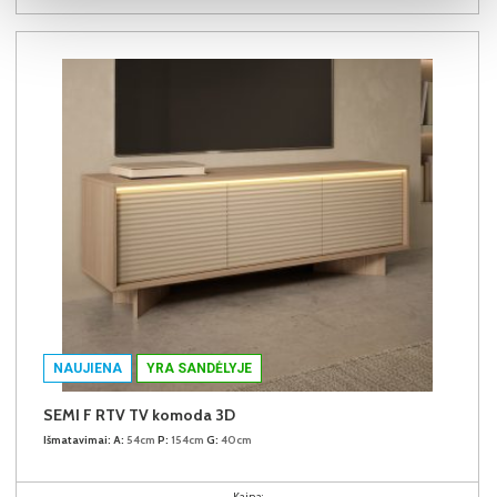
NAUJIENA
YRA SANDĖLYJE
SEMI F RTV TV komoda 3D
Išmatavimai:
A:
54cm
P:
154cm
G:
40cm
Kaina: