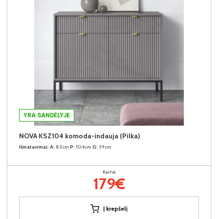
YRA SANDĖLYJE
NOVA KSZ104 komoda-indauja (Pilka)
Išmatavimai:
A:
83cm
P:
104cm
G:
39cm
Kaina:
179€
Į krepšelį