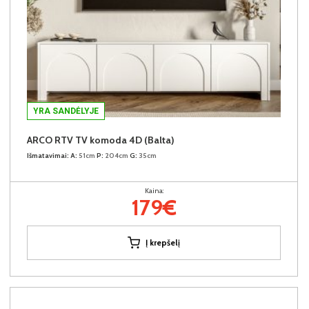
YRA SANDĖLYJE
ARCO RTV TV komoda 4D (Balta)
Išmatavimai:
A:
51cm
P:
204cm
G:
35cm
Kaina:
179€
Į krepšelį