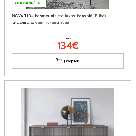
YRA SANDĖLYJE
NOVA T104 kosmetinis staliukas-konsolė (Pilka)
Išmatavimai:
A:
77cm
P:
104cm
G:
50cm
Kaina:
134€
Į krepšelį