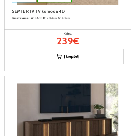
SEMI E RTV TV komoda 4D
Išmatavimai:
A:
54cm
P:
204cm
G:
40cm
Kaina:
239€
Į krepšelį