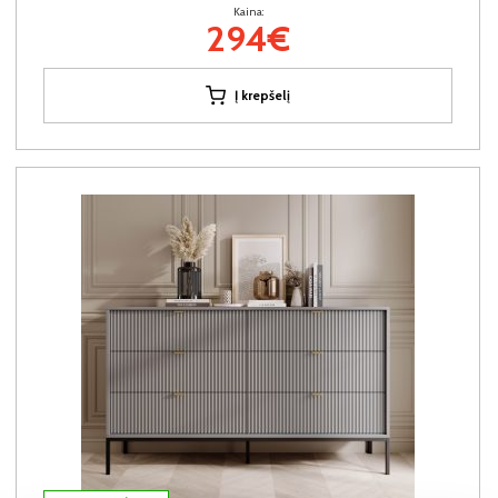
Kaina:
294€
Į krepšelį