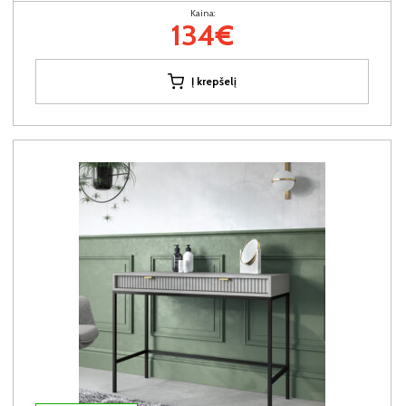
Kaina:
134€
Į krepšelį