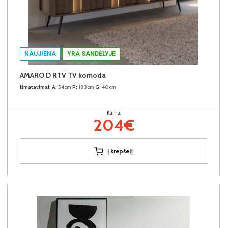
NAUJIENA
YRA SANDĖLYJE
AMARO D RTV TV komoda
Išmatavimai:
A:
54cm
P:
183cm
G:
40cm
Kaina:
204€
Į krepšelį