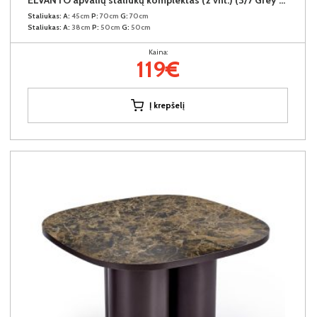
Staliukas:
A:
45cm
P:
70cm
G:
70cm
Staliukas:
A:
38cm
P:
50cm
G:
50cm
Kaina:
119€
Į krepšelį