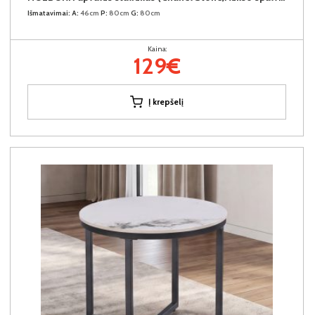
Išmatavimai:
A:
46cm
P:
80cm
G:
80cm
Kaina:
129€
Į krepšelį