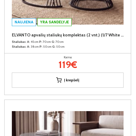
NAUJIENA
YRA SANDĖLYJE
ELVANTO apvalių staliukų komplektas (2 vnt.) (1/7 White Marble Gloss)
Staliukas:
A:
45cm
P:
70cm
G:
70cm
Staliukas:
A:
38cm
P:
50cm
G:
50cm
Kaina:
119€
Į krepšelį