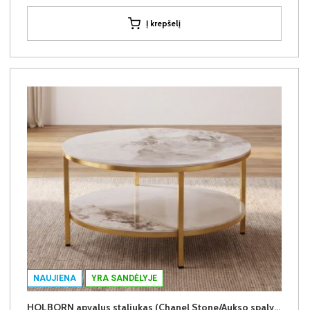
Į krepšelį
NAUJIENA
YRA SANDĖLYJE
HOLBORN apvalus staliukas (Chanel Stone/Aukso spalvos kojos)