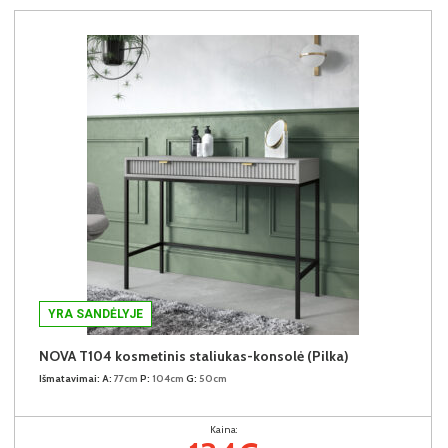
YRA SANDĖLYJE
NOVA T104 kosmetinis staliukas-konsolė (Pilka)
Išmatavimai:
A:
77cm
P:
104cm
G:
50cm
Kaina: