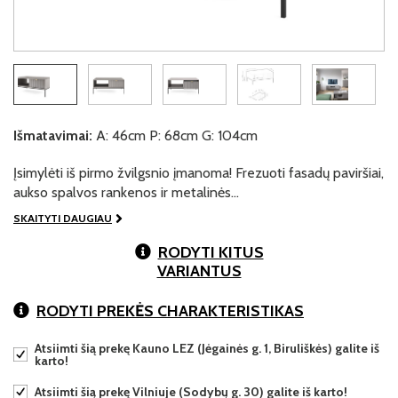
Išmatavimai:
A: 46cm P: 68cm G: 104cm
Įsimylėti iš pirmo žvilgsnio įmanoma! Frezuoti fasadų paviršiai,
aukso spalvos rankenos ir metalinės…
SKAITYTI DAUGIAU
RODYTI KITUS
VARIANTUS
RODYTI PREKĖS CHARAKTERISTIKAS
Atsiimti šią prekę Kauno LEZ (Jėgainės g. 1, Biruliškės) galite iš
karto!
Atsiimti šią prekę Vilniuje (Sodybų g. 30) galite iš karto!