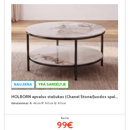
NAUJIENA
YRA SANDĖLYJE
HOLBORN apvalus staliukas (Chanel Stone/Juodos spalvos kojos)
Išmatavimai:
A:
46cm
P:
80cm
G:
80cm
Kaina:
99€