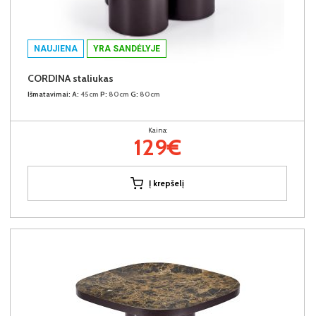
NAUJIENA
YRA SANDĖLYJE
CORDINA staliukas
Išmatavimai:
A:
45cm
P:
80cm
G:
80cm
Kaina:
129€
Į krepšelį