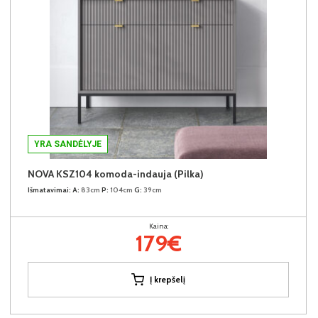
YRA SANDĖLYJE
NOVA KSZ104 komoda-indauja (Pilka)
Išmatavimai:
A:
83cm
P:
104cm
G:
39cm
Kaina:
179€
Į krepšelį