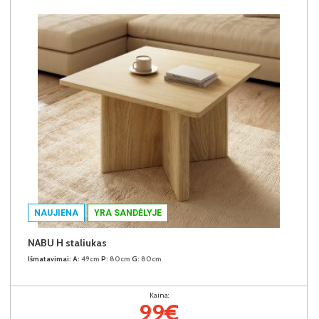
NAUJIENA
YRA SANDĖLYJE
NABU H staliukas
Išmatavimai:
A:
49cm
P:
80cm
G:
80cm
Kaina:
99€