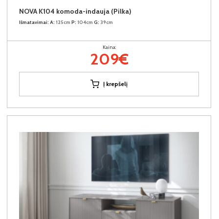
NOVA K104 komoda-indauja (Pilka)
Išmatavimai:
A:
125cm
P:
104cm
G:
39cm
Kaina:
209€
Į krepšelį