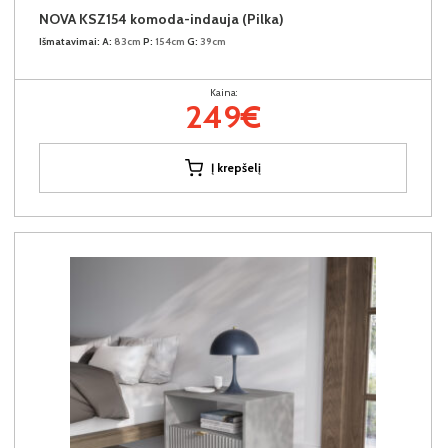
NOVA KSZ154 komoda-indauja (Pilka)
Išmatavimai:
A:
83cm
P:
154cm
G:
39cm
Kaina:
249€
Į krepšelį