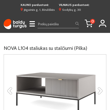
KAUNO parduotuvė:
VILNIAUS parduotuvė:
Jėgainės g. 1, Biruliškės
Sodybų g. 30
0
☰
NOVA L104 staliukas su stalčiumi (Pilka)