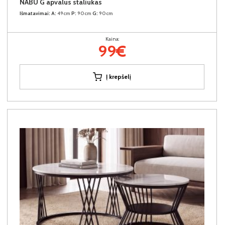
NABU G apvalus staliukas
Išmatavimai:
A:
49cm
P:
90cm
G:
90cm
Kaina:
99€
Į krepšelį