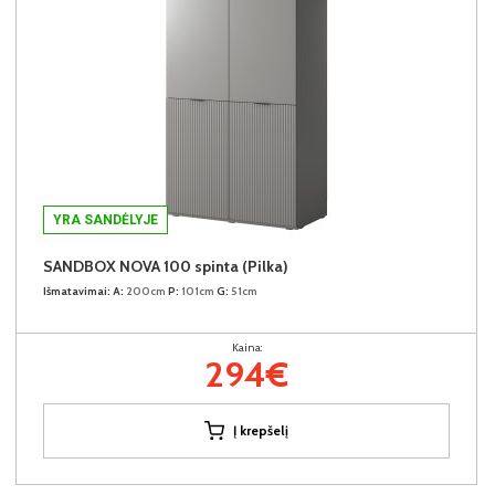
YRA SANDĖLYJE
SANDBOX NOVA 100 spinta (Pilka)
Išmatavimai:
A:
200cm
P:
101cm
G:
51cm
Kaina:
294€
Į krepšelį