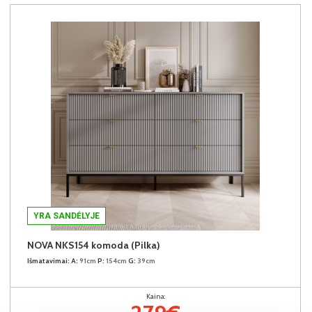
YRA SANDĖLYJE
NOVA NKS154 komoda (Pilka)
Išmatavimai:
A:
91cm
P:
154cm
G:
39cm
Kaina: