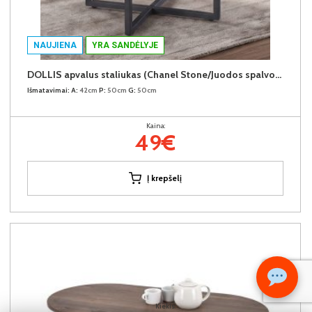
NAUJIENA
YRA SANDĖLYJE
DOLLIS apvalus staliukas (Chanel Stone/Juodos spalvos kojos)
Išmatavimai:
A:
42cm
P:
50cm
G:
50cm
Kaina:
49€
Į krepšelį
Kiekis: