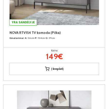
YRA SANDĖLYJE
NOVA RTV154 TV komoda (Pilka)
Išmatavimai:
A:
56cm
P:
154cm
G:
39cm
Kaina:
149€
Į krepšelį