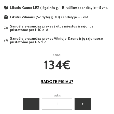
Likutis Kauno LEZ (Jėgainės g. 1, Biruliškės) sandėlyje – 5 vnt.
Likutis Vilniaus (Sodybų g. 30) sandėlyje – 5 vnt.
Sandėlyje esančias prekes į kitus miestus ir rajonus
pristatome per 1-10 d. d.
Sandėlyje esančias prekes Vilniuje, Kaune ir jų rajonuose
pristatome per 1-6 d. d.
Kaina:
134€
RADOTE PIGIAU?
Kiekis:
−
+