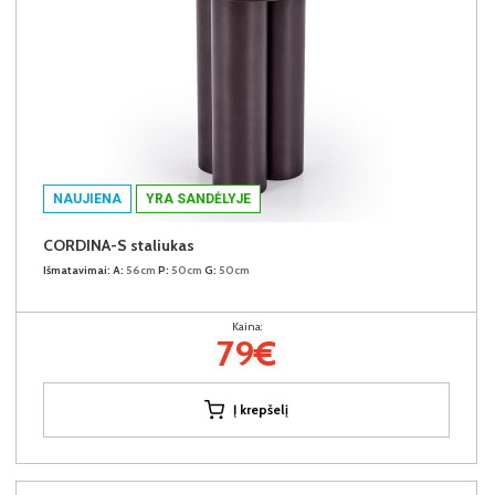
NAUJIENA
YRA SANDĖLYJE
CORDINA-S staliukas
Išmatavimai:
A:
56cm
P:
50cm
G:
50cm
Kaina:
79€
Į krepšelį