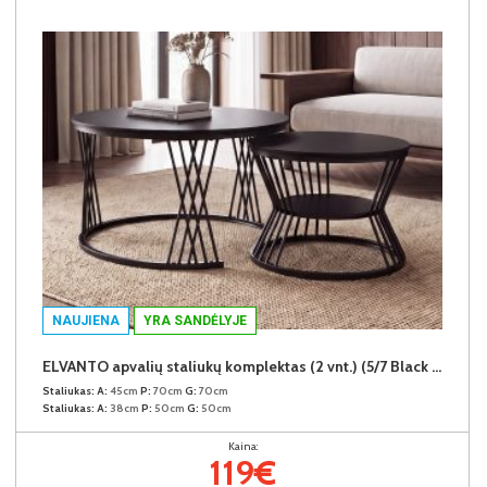
NAUJIENA
YRA SANDĖLYJE
ELVANTO apvalių staliukų komplektas (2 vnt.) (5/7 Black Matt)
Staliukas:
A:
45cm
P:
70cm
G:
70cm
Staliukas:
A:
38cm
P:
50cm
G:
50cm
Kaina:
119€