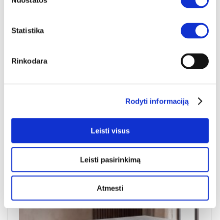
Nuostatos
Statistika
NAUJIENA
YRA SANDĖLYJE
WHIM-365 staliukas
Rinkodara
Išmatavimai:
A:
45cm
P:
60cm
G:
120cm
Kaina:
69€
Rodyti informaciją
Leisti visus
Į krepšelį
Leisti pasirinkimą
Atmesti