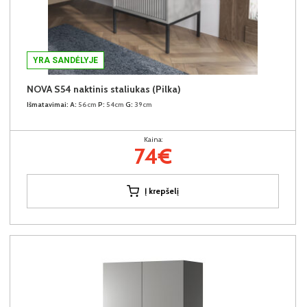
YRA SANDĖLYJE
NOVA S54 naktinis staliukas (Pilka)
Išmatavimai:
A:
56cm
P:
54cm
G:
39cm
Kaina:
74€
Į krepšelį