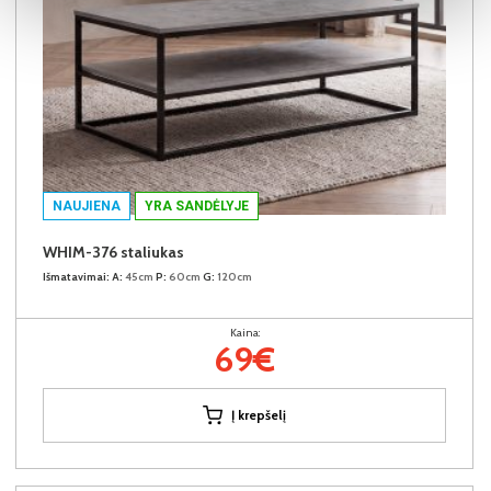
NAUJIENA
YRA SANDĖLYJE
WHIM-376 staliukas
Išmatavimai:
A:
45cm
P:
60cm
G:
120cm
Kaina:
69€
Į krepšelį