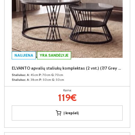
NAUJIENA
YRA SANDĖLYJE
ELVANTO apvalių staliukų komplektas (2 vnt.) (7/7 Grey Gloss)
Staliukas:
A:
45cm
P:
70cm
G:
70cm
Staliukas:
A:
38cm
P:
50cm
G:
50cm
Kaina:
119€
Į krepšelį