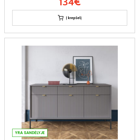
134€
Į krepšelį
YRA SANDĖLYJE