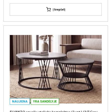
Į krepšelį
NAUJIENA
YRA SANDĖLYJE
ELVANTO apvalių staliukų komplektas (2 vnt.) (3/7 Grey Matt)