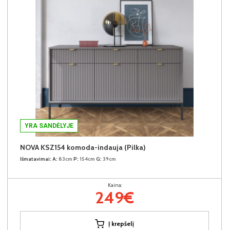
YRA SANDĖLYJE
NOVA KSZ154 komoda-indauja (Pilka)
Išmatavimai:
A:
83cm
P:
154cm
G:
39cm
Kaina:
249€
Į krepšelį