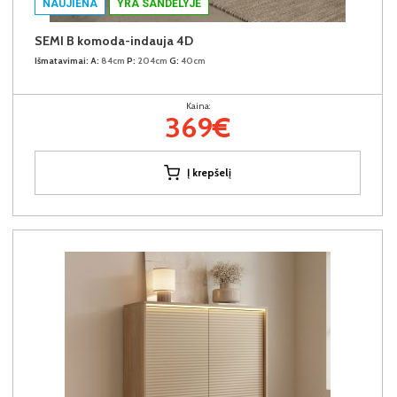
NAUJIENA
YRA SANDĖLYJE
SEMI B komoda-indauja 4D
Išmatavimai:
A:
84cm
P:
204cm
G:
40cm
Kaina:
369€
Į krepšelį