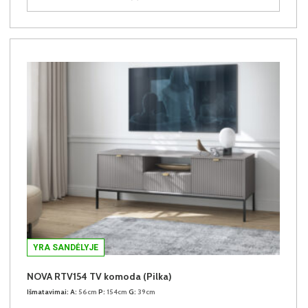
YRA SANDĖLYJE
NOVA RTV154 TV komoda (Pilka)
Išmatavimai:
A:
56cm
P:
154cm
G:
39cm