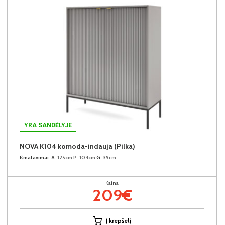
YRA SANDĖLYJE
NOVA K104 komoda-indauja (Pilka)
Išmatavimai:
A:
125cm
P:
104cm
G:
39cm
Kaina:
209€
Į krepšelį