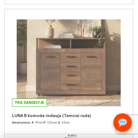
YRA SANDĖLYJE
LUNA B komoda-indauja (Tamsiai ruda)
Išmatavimai:
A:
97cm
P:
120cm
G:
32cm
Kiekis: