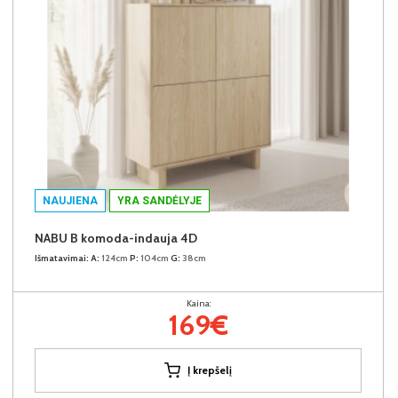
NAUJIENA
YRA SANDĖLYJE
NABU B komoda-indauja 4D
Išmatavimai:
A:
124cm
P:
104cm
G:
38cm
Kaina:
169€
Į krepšelį