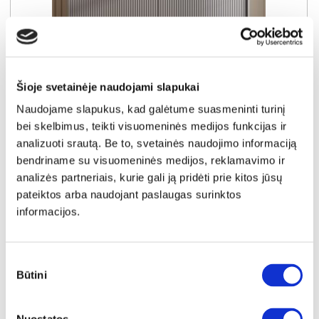
Šioje svetainėje naudojami slapukai
YRA SANDĖLYJE
Naudojame slapukus, kad galėtume suasmeninti turinį
NOVA NKS154 komoda (Pilka)
bei skelbimus, teikti visuomeninės medijos funkcijas ir
Išmatavimai:
A:
91cm
P:
154cm
G:
39cm
analizuoti srautą. Be to, svetainės naudojimo informaciją
bendriname su visuomeninės medijos, reklamavimo ir
Kaina:
analizės partneriais, kurie gali ją pridėti prie kitos jūsų
279€
pateiktos arba naudojant paslaugas surinktos
informacijos.
Į krepšelį
Sutikimo
Būtini
pasirinkimas