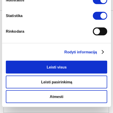
Nuostatos
KITOS PREKĖS
Statistika
Rinkodara
Rodyti informaciją
Leisti visus
Leisti pasirinkimą
NAUJIENA
YRA SANDĖLYJE
Atmesti
NABU E komoda 153 6S
Išmatavimai:
A:
83cm
P:
153cm
G:
38cm