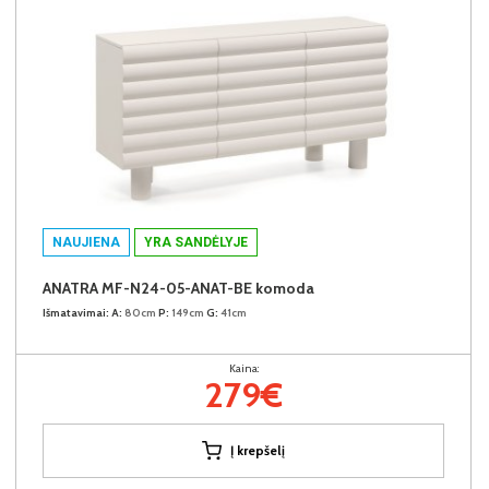
NAUJIENA
YRA SANDĖLYJE
ANATRA MF-N24-05-ANAT-BE komoda
Išmatavimai:
A:
80cm
P:
149cm
G:
41cm
Kaina:
279€
Į krepšelį