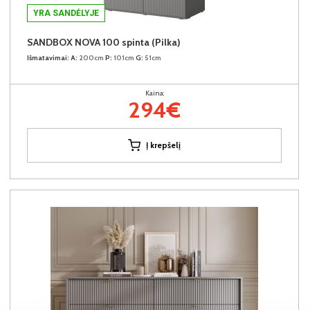
YRA SANDĖLYJE
SANDBOX NOVA 100 spinta (Pilka)
Išmatavimai:
A:
200cm
P:
101cm
G:
51cm
Kaina:
294€
Į krepšelį