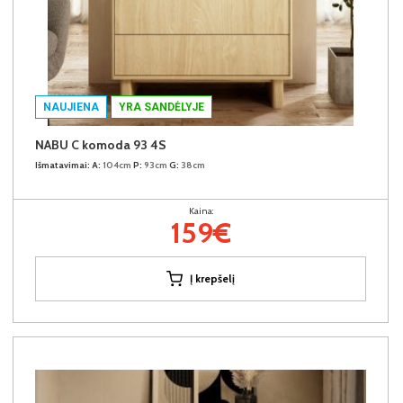
NAUJIENA
YRA SANDĖLYJE
NABU C komoda 93 4S
Išmatavimai:
A:
104cm
P:
93cm
G:
38cm
Kaina:
159€
Į krepšelį