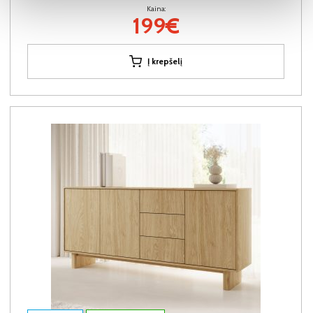
Kaina:
199€
Į krepšelį