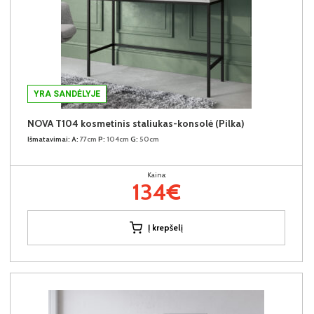
YRA SANDĖLYJE
NOVA T104 kosmetinis staliukas-konsolė (Pilka)
Išmatavimai:
A:
77cm
P:
104cm
G:
50cm
Kaina:
134€
Į krepšelį