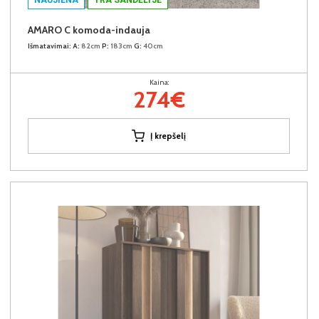
AMARO C komoda-indauja
Išmatavimai:
A:
82cm
P:
183cm
G:
40cm
Kaina:
274€
Į krepšelį