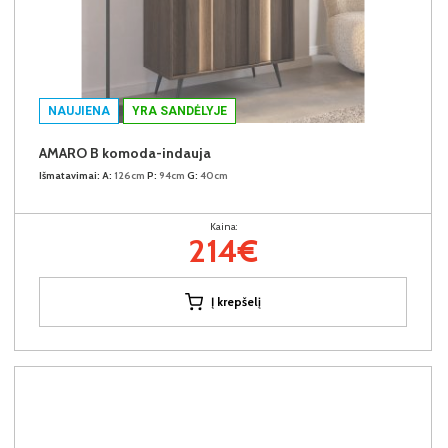
NAUJIENA
YRA SANDĖLYJE
AMARO B komoda-indauja
Išmatavimai:
A:
126cm
P:
94cm
G:
40cm
Kaina:
214€
Į krepšelį