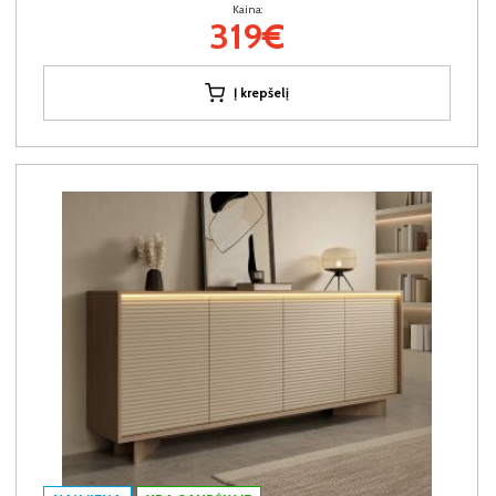
Kaina:
319€
Į krepšelį