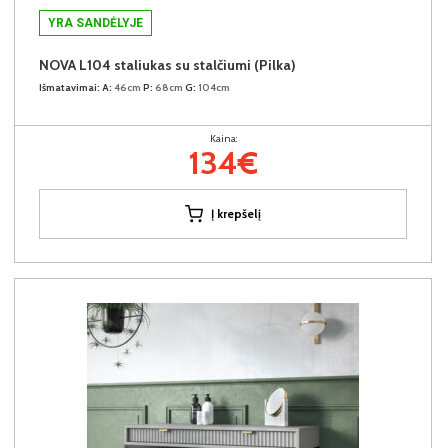
YRA SANDĖLYJE
NOVA L104 staliukas su stalčiumi (Pilka)
Išmatavimai:
A:
46cm
P:
68cm
G:
104cm
Kaina:
134€
Į krepšelį