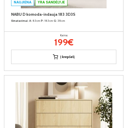
NAUJIENA
YRA SANDĖLYJE
NABU D komoda-indauja 183 3D3S
Išmatavimai:
A:
83cm
P:
183cm
G:
38cm
Kaina:
199€
Į krepšelį