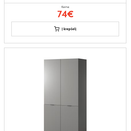
Kaina:
74€
Į krepšelį