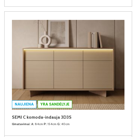
NAUJIENA
YRA SANDĖLYJE
SEMI C komoda-indauja 3D3S
Išmatavimai:
A:
84cm
P:
154cm
G:
40cm