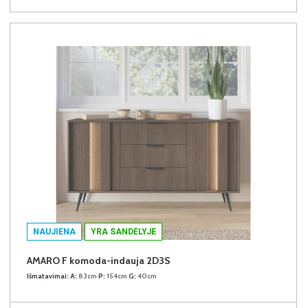
NAUJIENA
YRA SANDĖLYJE
AMARO F komoda-indauja 2D3S
Išmatavimai:
A:
83cm
P:
154cm
G:
40cm