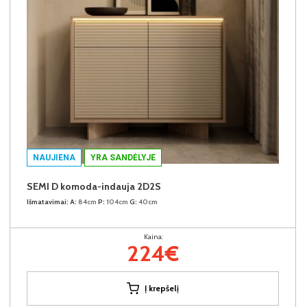
NAUJIENA
YRA SANDĖLYJE
SEMI D komoda-indauja 2D2S
Išmatavimai:
A:
84cm
P:
104cm
G:
40cm
Kaina:
224€
Į krepšelį