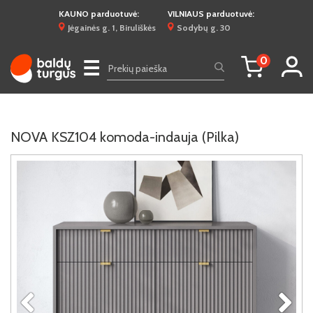
KAUNO parduotuvė:
VILNIAUS parduotuvė:
Jėgainės g. 1, Biruliškės
Sodybų g. 30
0
☰
NOVA KSZ104 komoda-indauja (Pilka)