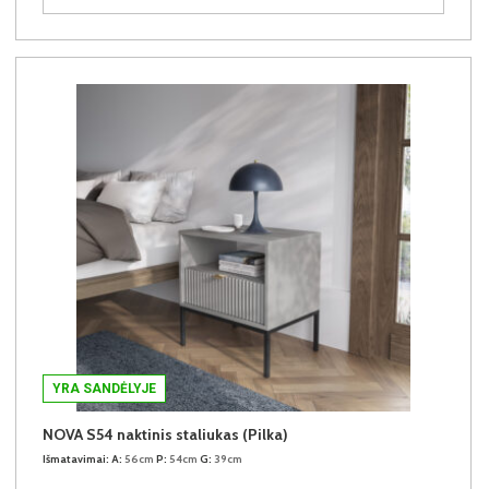
YRA SANDĖLYJE
NOVA S54 naktinis staliukas (Pilka)
Išmatavimai:
A:
56cm
P:
54cm
G:
39cm