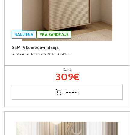
NAUJIENA
YRA SANDĖLYJE
SEMI A komoda-indauja
Išmatavimai:
A:
138cm
P:
104cm
G:
40cm
Kaina:
309€
Į krepšelį