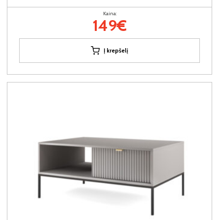
Kaina:
149€
Į krepšelį