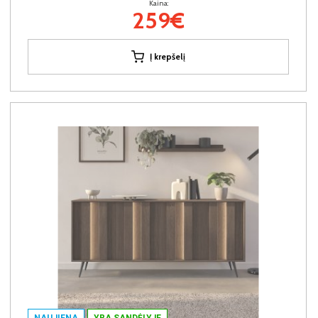
Kaina:
259€
Į krepšelį
NAUJIENA
YRA SANDĖLYJE