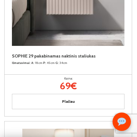
SOPHIE 29 pakabinamas naktinis staliukas
Išmatavimai:
A:
18cm
P:
45cm
G:
34cm
Kaina:
69€
Plačiau