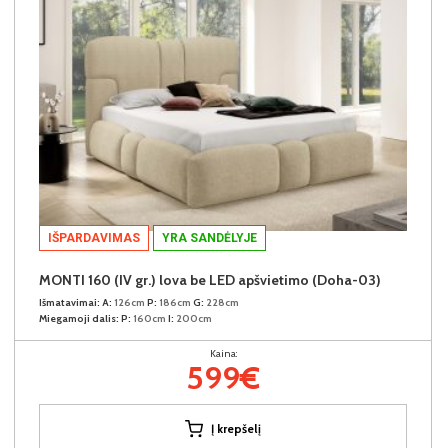
IŠPARDAVIMAS
YRA SANDĖLYJE
MONTI 160 (IV gr.) lova be LED apšvietimo (Doha-03)
Išmatavimai:
A:
126cm
P:
186cm
G:
228cm
Miegamoji dalis:
P:
160cm
I:
200cm
Kaina:
599€
Į krepšelį