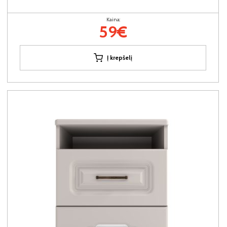
Kaina:
59€
Į krepšelį