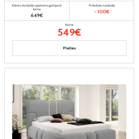
Kitoms šio baldo spalvoms galiojanti
Pritaikyta nuolaida
kaina
- 100€
649€
Kaina:
549€
Plačiau