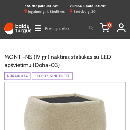
KAUNO parduotuvė:
VILNIAUS parduotuvė:
Jėgainės g. 1, Biruliškės
Sodybų g. 30
0
☰
MONTI-NS (IV gr.) naktinis staliukas su LED
apšvietimu (Doha-03)
NUKAINOTA
EKSPOZICINĖ PREKĖ