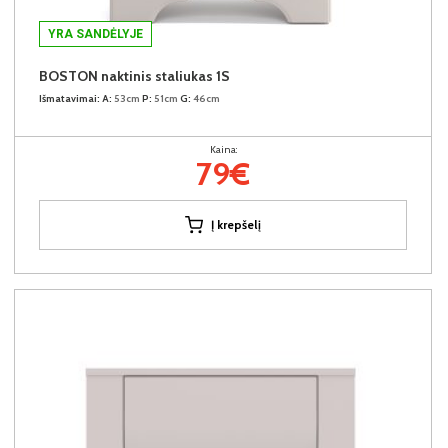
YRA SANDĖLYJE
BOSTON naktinis staliukas 1S
Išmatavimai:
A:
53cm
P:
51cm
G:
46cm
Kaina:
79€
Į krepšelį