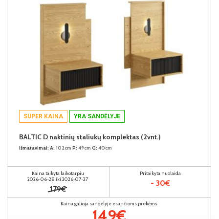
SUPER KAINA
YRA SANDĖLYJE
BALTIC D naktinių staliukų komplektas (2vnt.)
Išmatavimai:
A:
102cm
P:
49cm
G:
40cm
Kaina taikyta laikotarpiu
Pritaikyta nuolaida
2026-06-28 iki 2026-07-27
- 30€
179€
Kaina galioja sandėlyje esančioms prekėms
149€