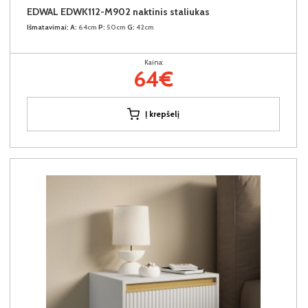
EDWAL EDWK112-M902 naktinis staliukas
Išmatavimai:
A:
64cm
P:
50cm
G:
42cm
Kaina:
64€
Į krepšelį