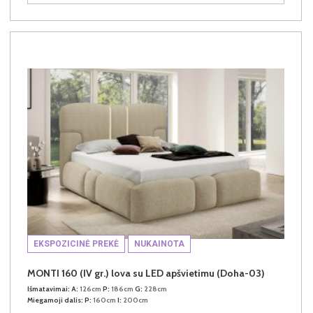
EKSPOZICINĖ PREKĖ
NUKAINOTA
MONTI 160 (IV gr.) lova su LED apšvietimu (Doha-03)
Išmatavimai:
A:
126cm
P:
186cm
G:
228cm
Miegamoji dalis:
P:
160cm
I:
200cm