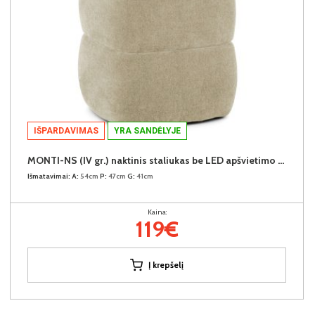
IŠPARDAVIMAS
YRA SANDĖLYJE
MONTI-NS (IV gr.) naktinis staliukas be LED apšvietimo (Doha-03)
Išmatavimai:
A:
54cm
P:
47cm
G:
41cm
Kaina:
119€
Į krepšelį