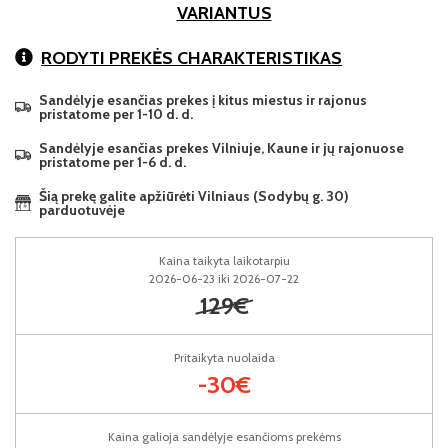
VARIANTUS
RODYTI PREKĖS CHARAKTERISTIKAS
Sandėlyje esančias prekes į kitus miestus ir rajonus
pristatome per 1-10 d. d.
Sandėlyje esančias prekes Vilniuje, Kaune ir jų rajonuose
pristatome per 1-6 d. d.
Šią prekę galite apžiūrėti Vilniaus (Sodybų g. 30)
parduotuvėje
Kaina taikyta laikotarpiu
2026-06-23 iki 2026-07-22
129€
Pritaikyta nuolaida
-30€
Kaina galioja sandėlyje esančioms prekėms