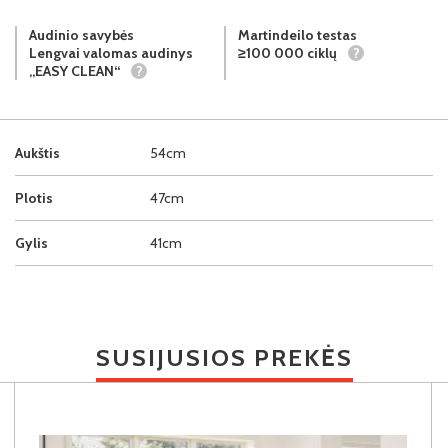
Audinio savybės
Martindeilo testas
Lengvai valomas audinys
≥100 000 ciklų
?
„EASY CLEAN“
?
Aukštis
54cm
Plotis
47cm
Gylis
41cm
SUSIJUSIOS PREKĖS