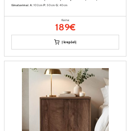
Išmatavimai:
A:
102cm
P:
50cm
G:
40cm
Kaina:
189€
Į krepšelį