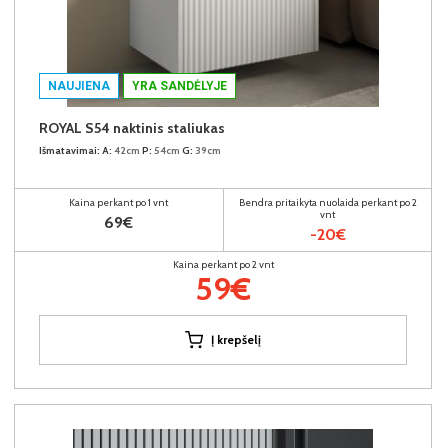
NAUJIENA
YRA SANDĖLYJE
ROYAL S54 naktinis staliukas
Išmatavimai:
A:
42cm
P:
54cm
G:
39cm
Kaina perkant po 1 vnt
Bendra pritaikyta nuolaida perkant po 2
vnt
69€
-20€
Kaina perkant po 2 vnt
59€
Į krepšelį