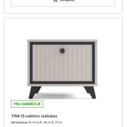
YRA SANDĖLYJE
TINA 1S naktinis staliukas
Išmatavimai:
A:
41cm
P:
48cm
G:
37cm