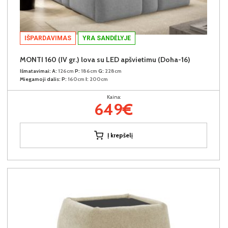
IŠPARDAVIMAS
YRA SANDĖLYJE
MONTI 160 (IV gr.) lova su LED apšvietimu (Doha-16)
Išmatavimai:
A:
126cm
P:
186cm
G:
228cm
Miegamoji dalis:
P:
160cm
I:
200cm
Kaina:
649€
Į krepšelį