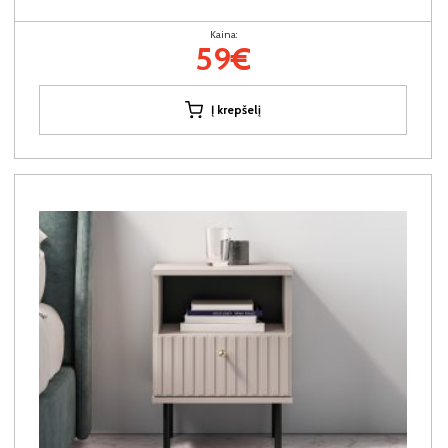
Kaina:
59€
Į krepšelį