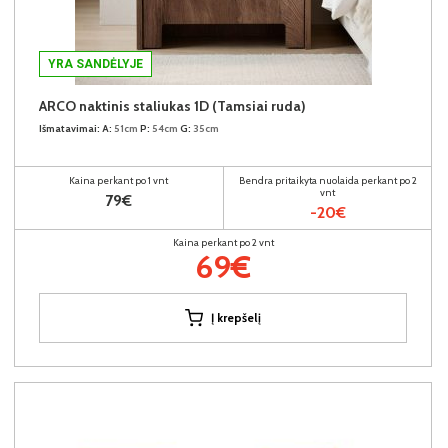
YRA SANDĖLYJE
ARCO naktinis staliukas 1D (Tamsiai ruda)
Išmatavimai:
A:
51cm
P:
54cm
G:
35cm
Kaina perkant po 1 vnt
Bendra pritaikyta nuolaida perkant po 2
vnt
79€
-20€
Kaina perkant po 2 vnt
69€
Į krepšelį