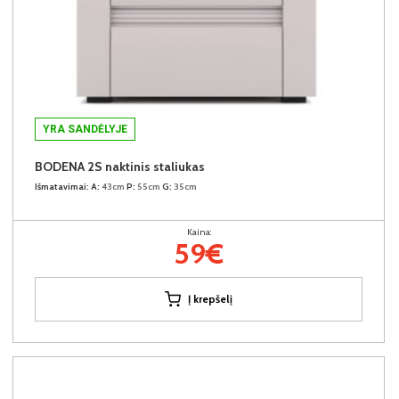
YRA SANDĖLYJE
BODENA 2S naktinis staliukas
Išmatavimai:
A:
43cm
P:
55cm
G:
35cm
Kaina:
59€
Į krepšelį