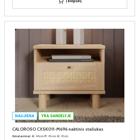
Į krepšelį
NAUJIENA
YRA SANDĖLYJE
CALOROSO CXSK011-M696 naktinis staliukas
Išmatavimai:
A:
44cm
P:
45cm
G:
41cm