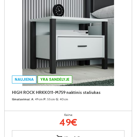
NAUJIENA
YRA SANDĖLYJE
HIGH ROCK HRKK011-M759 naktinis staliukas
Išmatavimai:
A:
49cm
P:
55cm
G:
40cm
Kaina:
49€