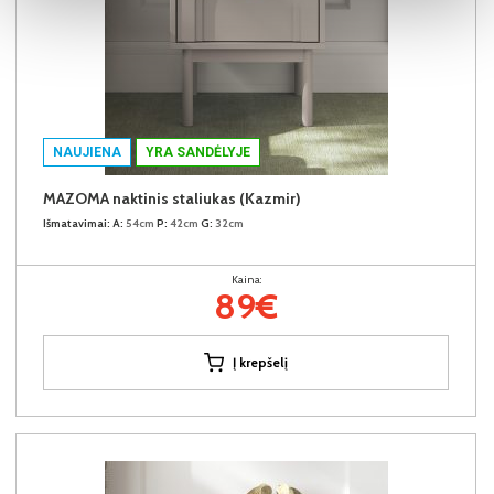
NAUJIENA
YRA SANDĖLYJE
MAZOMA naktinis staliukas (Kazmir)
Išmatavimai:
A:
54cm
P:
42cm
G:
32cm
Kaina:
89€
Į krepšelį