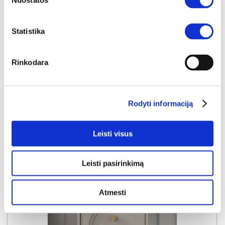
Nuostatos
NEST naktinių staliukų komplektas (2 vnt.)
Išmatavimai:
A:
41cm
P:
52cm
G:
40cm
:
A:
cm
P:
cm
G:
cm
Statistika
Kaina taikyta laikotarpiu
Pritaikyta nuolaida
2026-06-25 iki 2026-07-24
- 10€
129€
Rinkodara
Kaina galioja sandėlyje esančioms prekėms
119€
Rodyti informaciją
Į krepšelį
Leisti visus
Leisti pasirinkimą
Atmesti