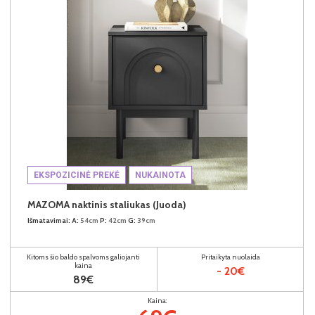
EKSPOZICINĖ PREKĖ
NUKAINOTA
MAZOMA naktinis staliukas (Juoda)
Išmatavimai:
A:
54cm
P:
42cm
G:
39cm
Kitoms šio baldo spalvoms galiojanti
Pritaikyta nuolaida
kaina
- 20€
89€
Kaina: