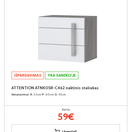
IŠPARDAVIMAS
YRA SANDĖLYJE
ATTENTION ATNK05R-C462 naktinis staliukas
Išmatavimai:
A:
53cm
P:
60cm
G:
42cm
Kaina:
59€
Į krepšelį