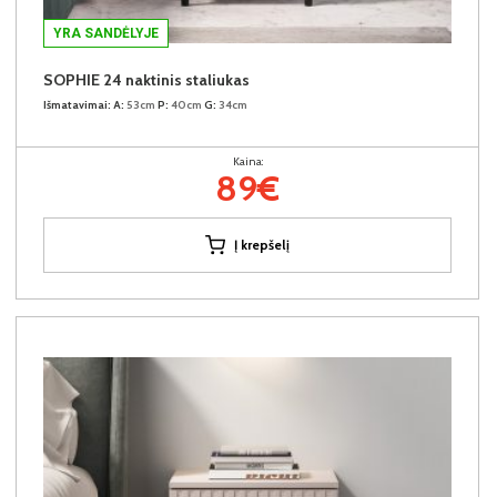
YRA SANDĖLYJE
SOPHIE 24 naktinis staliukas
Išmatavimai:
A:
53cm
P:
40cm
G:
34cm
Kaina:
89€
Į krepšelį