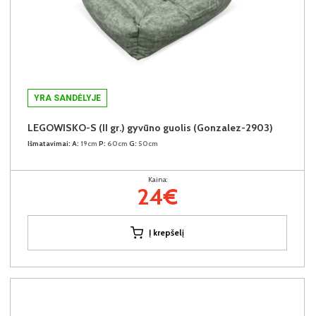
YRA SANDĖLYJE
LEGOWISKO-S (II gr.) gyvūno guolis (Gonzalez-2903)
Išmatavimai:
A:
19cm
P:
60cm
G:
50cm
Kaina:
24€
Į krepšelį