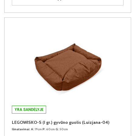
YRA SANDĖLYJE
LEGOWISKO-S (I gr.) gyvūno guolis (Luizjana-04)
Išmatavimai:
A:
19cm
P:
60cm
G:
50cm