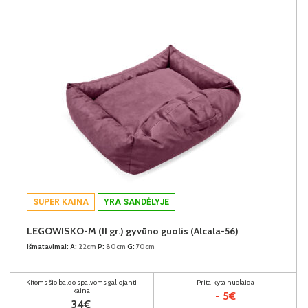
SUPER KAINA
YRA SANDĖLYJE
LEGOWISKO-M (II gr.) gyvūno guolis (Alcala-56)
Išmatavimai:
A:
22cm
P:
80cm
G:
70cm
Kitoms šio baldo spalvoms galiojanti
Pritaikyta nuolaida
kaina
- 5€
34€