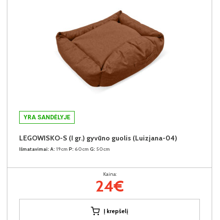
YRA SANDĖLYJE
LEGOWISKO-S (I gr.) gyvūno guolis (Luizjana-04)
Išmatavimai:
A:
19cm
P:
60cm
G:
50cm
Kaina:
24€
Į krepšelį