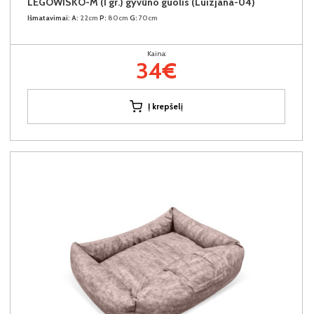
LEGOWISKO-M (I gr.) gyvūno guolis (Luizjana-04)
Išmatavimai:
A:
22cm
P:
80cm
G:
70cm
Kaina:
34€
Į krepšelį