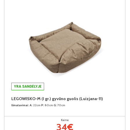
YRA SANDĖLYJE
LEGOWISKO-M (I gr.) gyvūno guolis (Luizjana-11)
Išmatavimai:
A:
22cm
P:
80cm
G:
70cm
Kaina:
34€