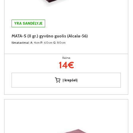
YRA SANDĖLYJE
MATA-S (II gr.) gyvūno guolis (Alcala-56)
Išmatavimai:
A:
4cm
P:
60cm
G:
80cm
Kaina:
14€
Į krepšelį