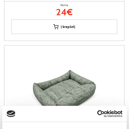
Kaina:
24€
Į krepšelį