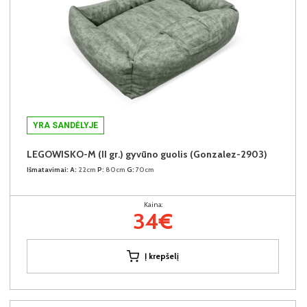
YRA SANDĖLYJE
LEGOWISKO-M (II gr.) gyvūno guolis (Gonzalez-2903)
Išmatavimai:
A:
22cm
P:
80cm
G:
70cm
Kaina:
34€
Į krepšelį