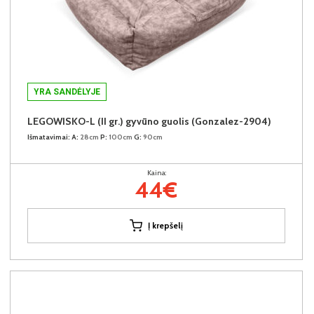
YRA SANDĖLYJE
LEGOWISKO-L (II gr.) gyvūno guolis (Gonzalez-2904)
Išmatavimai:
A:
28cm
P:
100cm
G:
90cm
Kaina:
44€
Į krepšelį