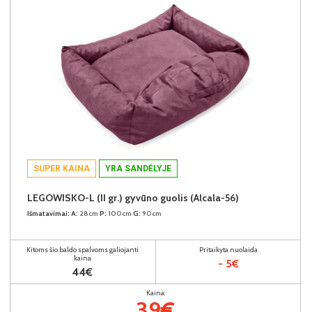
SUPER KAINA
YRA SANDĖLYJE
LEGOWISKO-L (II gr.) gyvūno guolis (Alcala-56)
Išmatavimai:
A:
28cm
P:
100cm
G:
90cm
Kitoms šio baldo spalvoms galiojanti
Pritaikyta nuolaida
kaina
- 5€
44€
Kaina:
39€