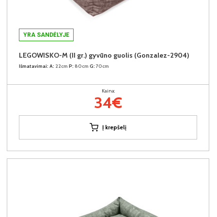
YRA SANDĖLYJE
LEGOWISKO-M (II gr.) gyvūno guolis (Gonzalez-2904)
Išmatavimai:
A:
22cm
P:
80cm
G:
70cm
Kaina:
34€
Į krepšelį