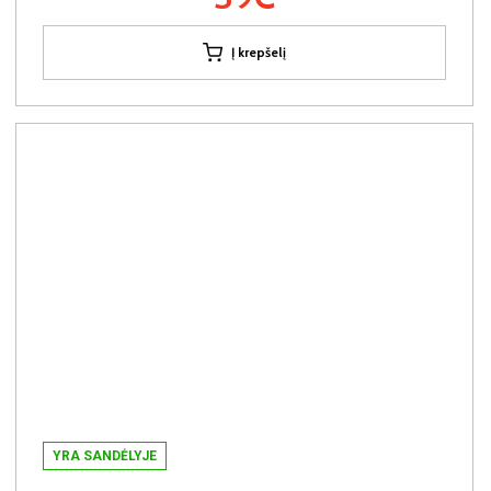
Į krepšelį
YRA SANDĖLYJE