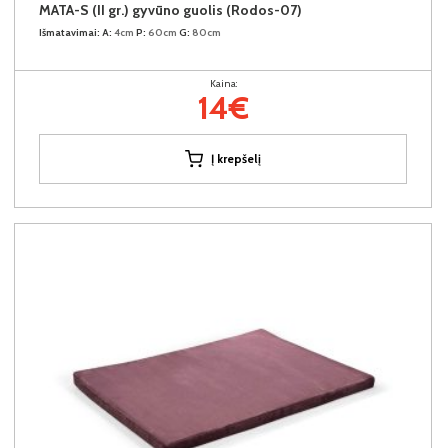
MATA-S (II gr.) gyvūno guolis (Rodos-07)
Išmatavimai:
A:
4cm
P:
60cm
G:
80cm
Kaina:
14€
Į krepšelį