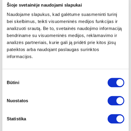
YRA SANDĖLYJE
Šioje svetainėje naudojami slapukai
Naudojame slapukus, kad galėtume suasmeninti turinį
LEGOWISKO-S (II gr.) gyvūno guolis (Gonzalez-2903)
bei skelbimus, teikti visuomeninės medijos funkcijas ir
Išmatavimai:
A:
19cm
P:
60cm
G:
50cm
analizuoti srautą. Be to, svetainės naudojimo informaciją
bendriname su visuomeninės medijos, reklamavimo ir
Kaina:
24€
analizės partneriais, kurie gali ją pridėti prie kitos jūsų
pateiktos arba naudojant paslaugas surinktos
informacijos.
Į krepšelį
Sutikimo
Būtini
pasirinkimas
Nuostatos
Statistika