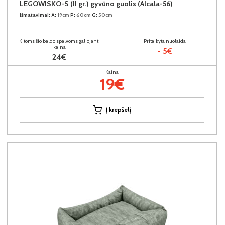
LEGOWISKO-S (II gr.) gyvūno guolis (Alcala-56)
Išmatavimai:
A:
19cm
P:
60cm
G:
50cm
Kitoms šio baldo spalvoms galiojanti
Pritaikyta nuolaida
kaina
- 5€
24€
Kaina:
19€
Į krepšelį