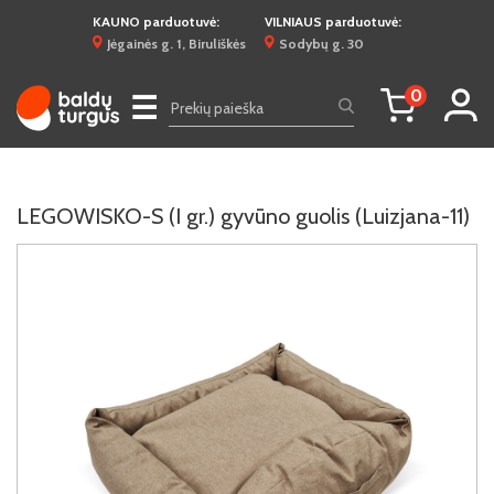
KAUNO parduotuvė:
VILNIAUS parduotuvė:
Jėgainės g. 1, Biruliškės
Sodybų g. 30
0
☰
LEGOWISKO-S (I gr.) gyvūno guolis (Luizjana-11)