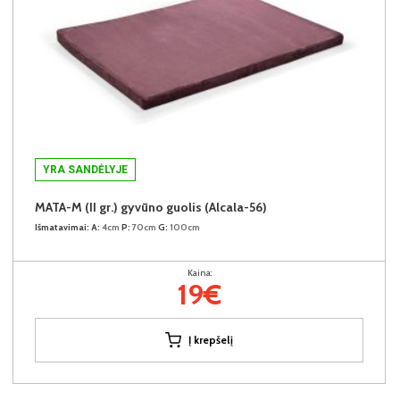
YRA SANDĖLYJE
MATA-M (II gr.) gyvūno guolis (Alcala-56)
Išmatavimai:
A:
4cm
P:
70cm
G:
100cm
Kaina:
19€
Į krepšelį