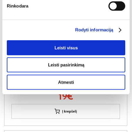
Rinkodara
Rodyti informaciją
SUPER KAINA
YRA SANDĖLYJE
Leisti visus
LEGOWISKO-S (II gr.) gyvūno guolis (Alcala-56)
Išmatavimai:
A:
19cm
P:
60cm
G:
50cm
Leisti pasirinkimą
Kitoms šio baldo spalvoms galiojanti
Pritaikyta nuolaida
kaina
- 5€
24€
Atmesti
Kaina:
19€
Į krepšelį