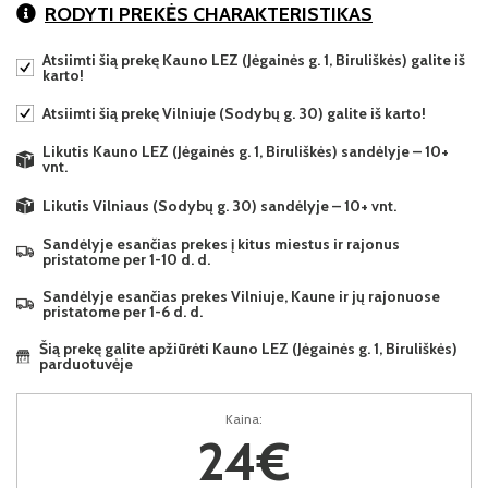
RODYTI PREKĖS CHARAKTERISTIKAS
Atsiimti šią prekę Kauno LEZ (Jėgainės g. 1, Biruliškės) galite iš
karto!
Atsiimti šią prekę Vilniuje (Sodybų g. 30) galite iš karto!
Likutis Kauno LEZ (Jėgainės g. 1, Biruliškės) sandėlyje – 10+
vnt.
Likutis Vilniaus (Sodybų g. 30) sandėlyje – 10+ vnt.
Sandėlyje esančias prekes į kitus miestus ir rajonus
pristatome per 1-10 d. d.
Sandėlyje esančias prekes Vilniuje, Kaune ir jų rajonuose
pristatome per 1-6 d. d.
Šią prekę galite apžiūrėti Kauno LEZ (Jėgainės g. 1, Biruliškės)
parduotuvėje
Kaina:
24€