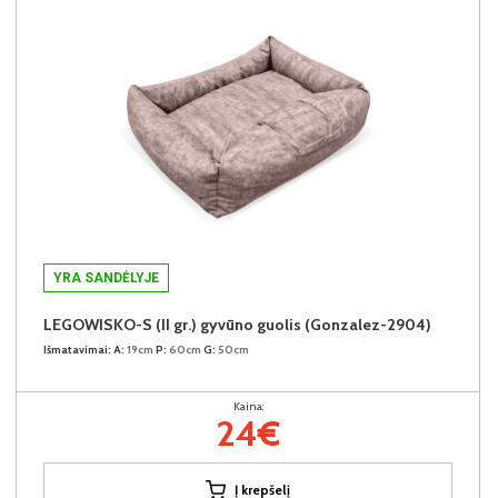
YRA SANDĖLYJE
LEGOWISKO-S (II gr.) gyvūno guolis (Gonzalez-2904)
Išmatavimai:
A:
19cm
P:
60cm
G:
50cm
Kaina:
24€
Į krepšelį