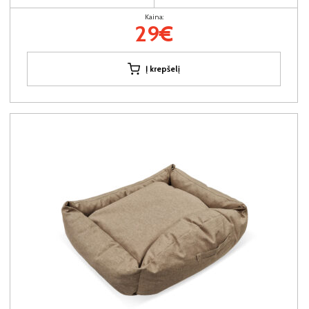
Kaina:
29€
Į krepšelį