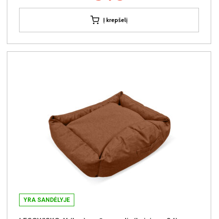
Į krepšelį
YRA SANDĖLYJE