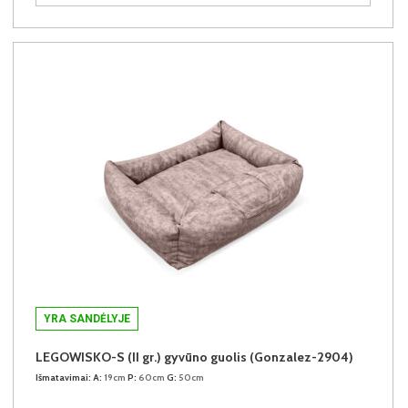
YRA SANDĖLYJE
LEGOWISKO-S (II gr.) gyvūno guolis (Gonzalez-2904)
Išmatavimai:
A:
19cm
P:
60cm
G:
50cm