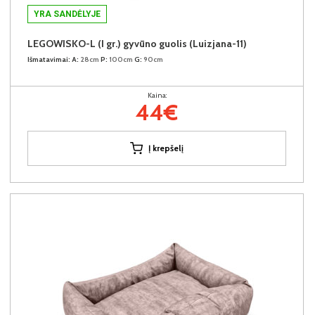
YRA SANDĖLYJE
LEGOWISKO-L (I gr.) gyvūno guolis (Luizjana-11)
Išmatavimai:
A:
28cm
P:
100cm
G:
90cm
Kaina:
44€
Į krepšelį