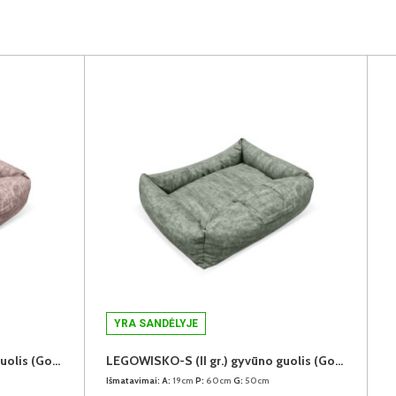
YRA SANDĖLYJE
LEGOWISKO-S (II gr.) gyvūno guolis (Gonzalez-2904)
LEGOWISKO-S (II gr.) gyvūno guolis (Gonzalez-2903)
Išmatavimai:
A:
19cm
P:
60cm
G:
50cm