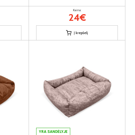
Kaina:
24€
Į krepšelį
YRA SANDĖLYJE