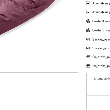
Atsiimti šią 
Atsiimti šią
Likutis Kauno
Likutis Viln
Sandėlyje es
Sandėlyje es
Šią prekę ga
Šią prekę ga
Kitoms šio b