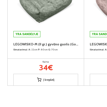
YRA SANDĖLYJE
YRA SAND
LEGOWISKO-M (II gr.) gyvūno guolis (Gonzalez-2903)
Išmatavimai:
A:
22cm
P:
80cm
G:
70cm
Išmatavimai:
A
Kaina:
34€
Į krepšelį