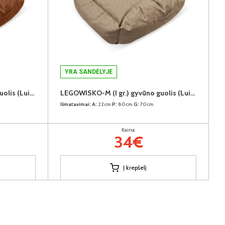
YRA SANDĖLYJE
LEGOWISKO-M (I gr.) gyvūno guolis (Luizjana-04)
LEGOWISKO-M (I gr.) gyvūno guolis (Luizjana-11)
Išmatavimai:
A:
22cm
P:
80cm
G:
70cm
Kaina:
34€
Į krepšelį