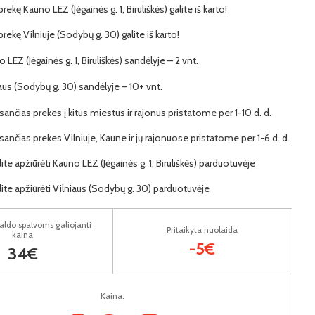
prekę Kauno LEZ (Jėgainės g. 1, Biruliškės) galite iš karto!
 prekę Vilniuje (Sodybų g. 30) galite iš karto!
 LEZ (Jėgainės g. 1, Biruliškės) sandėlyje – 2 vnt.
iaus (Sodybų g. 30) sandėlyje – 10+ vnt.
ančias prekes į kitus miestus ir rajonus pristatome per 1-10 d. d.
ančias prekes Vilniuje, Kaune ir jų rajonuose pristatome per 1-6 d. d.
lite apžiūrėti Kauno LEZ (Jėgainės g. 1, Biruliškės) parduotuvėje
lite apžiūrėti Vilniaus (Sodybų g. 30) parduotuvėje
aldo spalvoms galiojanti
Pritaikyta nuolaida
kaina
-5€
34€
Kaina: