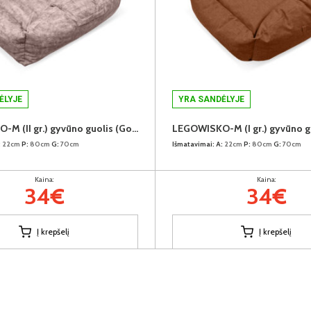
ĖLYJE
YRA SANDĖLYJE
LEGOWISKO-M (II gr.) gyvūno guolis (Gonzalez-2904)
:
22cm
P:
80cm
G:
70cm
Išmatavimai:
A:
22cm
P:
80cm
G:
70cm
Kaina:
Kaina:
34€
34€
Į krepšelį
Į krepšelį