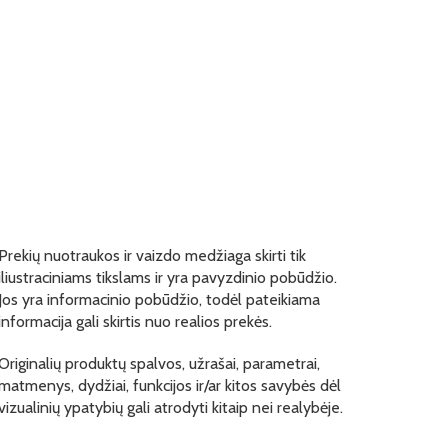
Prekių nuotraukos ir vaizdo medžiaga skirti tik
iliustraciniams tikslams ir yra pavyzdinio pobūdžio.
Jos yra informacinio pobūdžio, todėl pateikiama
informacija gali skirtis nuo realios prekės.
Originalių produktų spalvos, užrašai, parametrai,
matmenys, dydžiai, funkcijos ir/ar kitos savybės dėl
vizualinių ypatybių gali atrodyti kitaip nei realybėje.