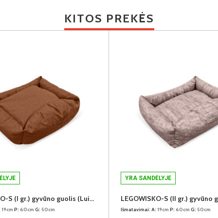
KITOS PREKĖS
ĖLYJE
YRA SANDĖLYJE
LEGOWISKO-S (I gr.) gyvūno guolis (Luizjana-04)
:
19cm
P:
60cm
G:
50cm
Išmatavimai:
A:
19cm
P:
60cm
G:
50cm