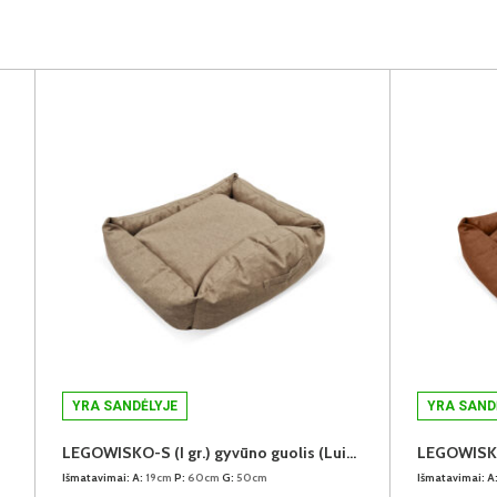
YRA SANDĖLYJE
YRA SAND
LEGOWISKO-S (I gr.) gyvūno guolis (Luizjana-11)
Išmatavimai:
A:
19cm
P:
60cm
G:
50cm
Išmatavimai:
A