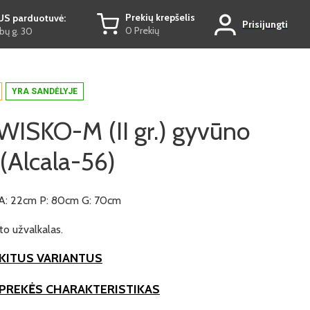
Prekių krepšelis
US parduotuvė:
Prisijungti
0 Prekių
ų g. 30
YRA SANDĖLYJE
ISKO-M (II gr.) gyvūno
 (Alcala-56)
A: 22cm P: 80cm G: 70cm
o užvalkalas.
KITUS VARIANTUS
 PREKĖS CHARAKTERISTIKAS