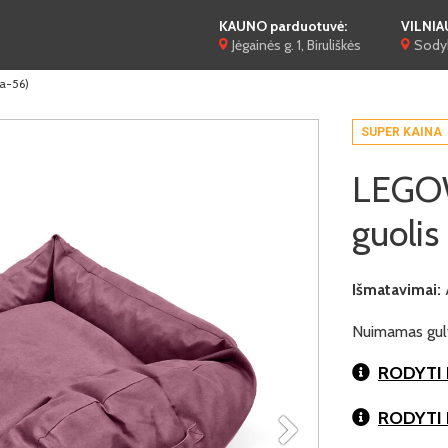
KAUNO parduotuvė:
VILNIA
Jėgainės g. 1, Biruliškės
Sodyb
la-56)
SUPER KAINA
LEGOW
guolis
Išmatavimai:
Nuimamas gult
RODYTI 
RODYTI