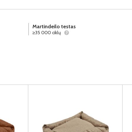
Martindeilo testas
≥35 000 ciklų
?