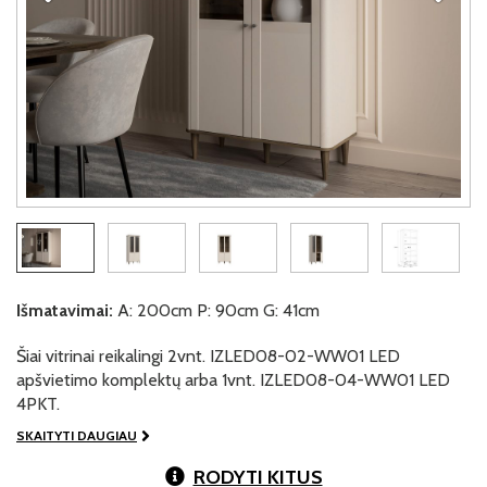
Išmatavimai:
A: 200cm P: 90cm G: 41cm
Šiai vitrinai reikalingi 2vnt. IZLED08-02-WW01 LED
apšvietimo komplektų arba 1vnt. IZLED08-04-WW01 LED
4PKT.
SKAITYTI DAUGIAU
RODYTI KITUS