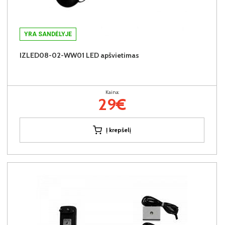
YRA SANDĖLYJE
IZLED08-02-WW01 LED apšvietimas
Kaina:
29€
Į krepšelį