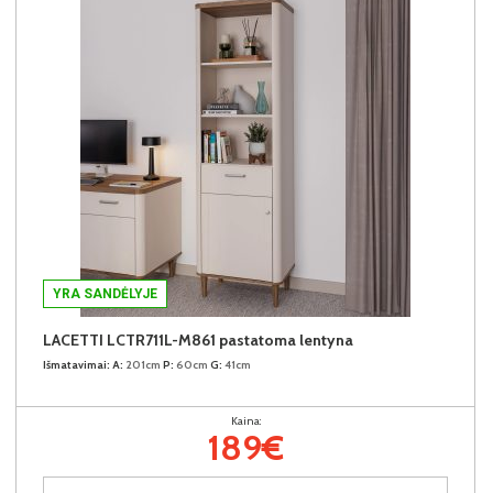
YRA SANDĖLYJE
LACETTI LCTR711L-M861 pastatoma lentyna
Išmatavimai:
A:
201cm
P:
60cm
G:
41cm
Kaina:
189€