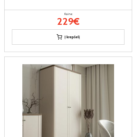
Kaina:
229€
Į krepšelį