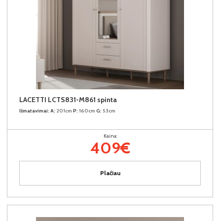
LACETTI LCTS831-M861 spinta
Išmatavimai:
A:
201cm
P:
160cm
G:
53cm
Kaina:
409€
Plačiau