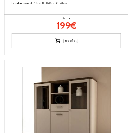
Išmatavimai:
A:
53cm
P:
180cm
G:
41cm
Kaina:
199€
Į krepšelį