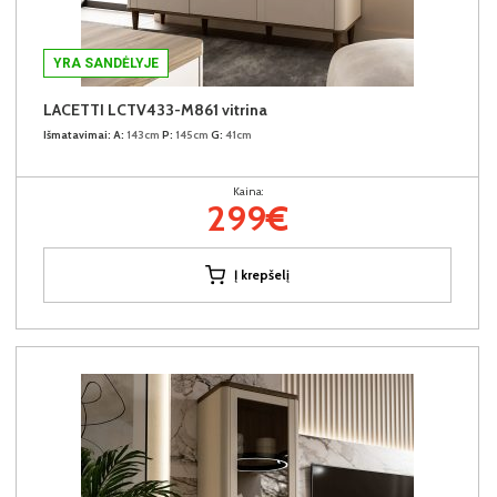
YRA SANDĖLYJE
LACETTI LCTV433-M861 vitrina
Išmatavimai:
A:
143cm
P:
145cm
G:
41cm
Kaina:
299€
Į krepšelį