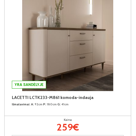
YRA SANDĖLYJE
LACETTI LCTK233-M861 komoda-indauja
Išmatavimai:
A:
92cm
P:
180cm
G:
41cm
Kaina:
259€