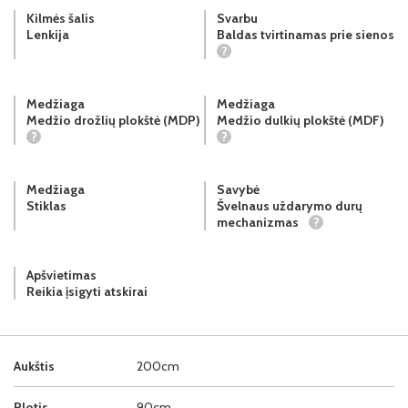
Kilmės šalis
Svarbu
Lenkija
Baldas tvirtinamas prie sienos
?
Medžiaga
Medžiaga
Medžio drožlių plokštė (MDP)
Medžio dulkių plokštė (MDF)
?
?
Medžiaga
Savybė
Stiklas
Švelnaus uždarymo durų
mechanizmas
?
Apšvietimas
Reikia įsigyti atskirai
Aukštis
200cm
Plotis
90cm