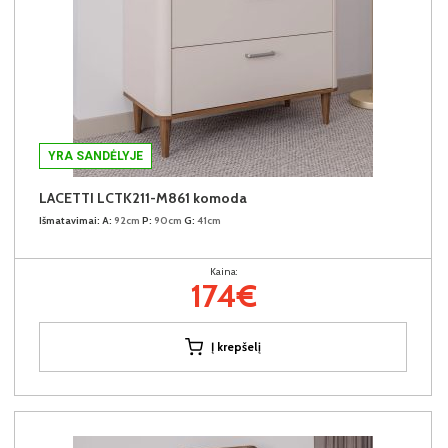
YRA SANDĖLYJE
LACETTI LCTK211-M861 komoda
Išmatavimai:
A:
92cm
P:
90cm
G:
41cm
Kaina:
174€
Į krepšelį