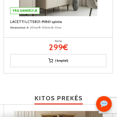
YRA SANDĖLYJE
LACETTI LCTS821-M861 spinta
Išmatavimai:
A:
201cm
P:
100cm
G:
53cm
Kaina:
299€
Į krepšelį
KITOS PREKĖS
Kiekis: