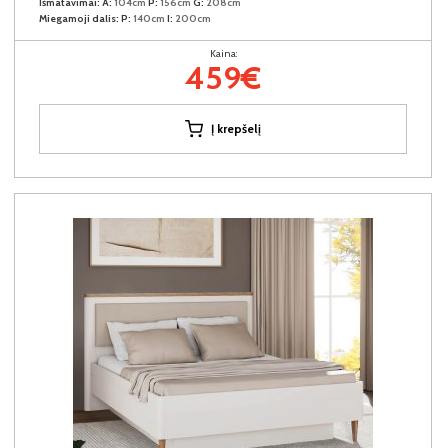
Išmatavimai:
A:
104cm
P:
156cm
G:
208cm
Miegamoji dalis:
P:
140cm
I:
200cm
Kaina:
459€
Į krepšelį