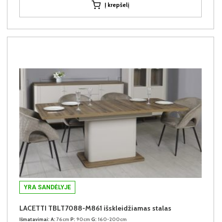
Į krepšelį
YRA SANDĖLYJE
LACETTI TBLT7088-M861 išskleidžiamas stalas
Išmatavimai:
A:
76cm
P:
90cm
G:
160-200cm