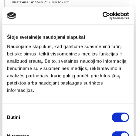
Išmatavimai:
A:
66cm
P:
120cm
G:
22cm
Kaina:
64€
Šioje svetainėje naudojami slapukai
Į krepšelį
Naudojame slapukus, kad galėtume suasmeninti turinį
bei skelbimus, teikti visuomeninės medijos funkcijas ir
analizuoti srautą. Be to, svetainės naudojimo informaciją
bendriname su visuomeninės medijos, reklamavimo ir
analizės partneriais, kurie gali ją pridėti prie kitos jūsų
pateiktos arba naudojant paslaugas surinktos
informacijos.
Sutikimo
Būtini
pasirinkimas