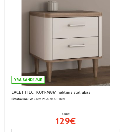
YRA SANDĖLYJE
LACETTI LCTK011-M861 naktinis staliukas
Išmatavimai:
A:
53cm
P:
50cm
G:
41cm
Kaina:
129€