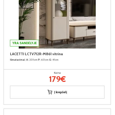
YRA SANDĖLYJE
LACETTI LCTV712R-M861 vitrina
Išmatavimai:
A:
201cm
P:
60cm
G:
41cm
Kaina:
179€
Į krepšelį