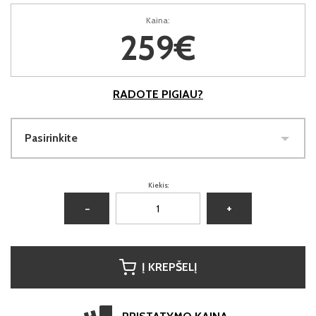
Kaina:
259€
RADOTE PIGIAU?
Pasirinkite
Kiekis:
−
+
Į KREPŠELĮ