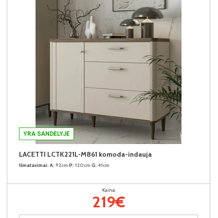
YRA SANDĖLYJE
LACETTI LCTK221L-M861 komoda-indauja
Išmatavimai:
A:
92cm
P:
120cm
G:
41cm
Kaina:
219€