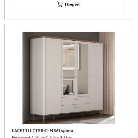
Į krepšelį
LACETTI LCTS841-M861 spinta
Išmatavimai:
A:
201cm
P:
210cm
G:
53cm