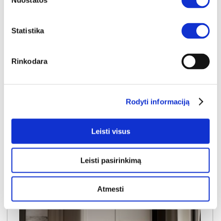
Nuostatos
YRA SANDĖLYJE
Statistika
LACETTI CFTT5187-M861 staliukas
Išmatavimai:
A:
44cm
P:
60cm
G:
120cm
Rinkodara
Kaina:
149€
Rodyti informaciją
Į krepšelį
Leisti visus
Leisti pasirinkimą
Atmesti