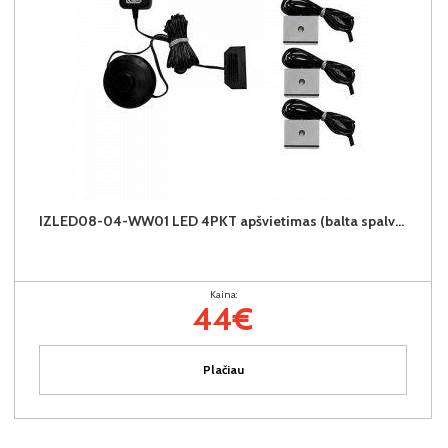
IZLED08-04-WW01 LED 4PKT apšvietimas (balta spalva)
Kaina:
44€
Plačiau