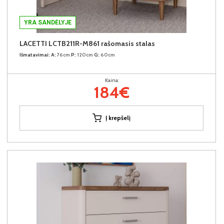
YRA SANDĖLYJE
LACETTI LCTB211R-M861 rašomasis stalas
Išmatavimai:
A:
76cm
P:
120cm
G:
60cm
Kaina:
184€
Į krepšelį