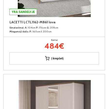
YRA SANDĖLYJE
LACETTI LCTL1162-M861 lova
Išmatavimai:
A:
104cm
P:
176cm
G:
208cm
Miegamoji dalis:
P:
160cm
I:
200cm
Kaina:
484€
Į krepšelį