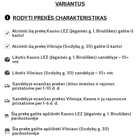
VARIANTUS
RODYTI PREKĖS CHARAKTERISTIKAS
Atsiimti šią prekę Kauno LEZ (Jėgainės g. 1, Biruliškės) galite iš
karto!
Atsiimti šią prekę Vilniuje (Sodybų g. 30) galite iš karto!
Likutis Kauno LEZ (Jėgainės g. 1, Biruliškės) sandėlyje – 10+
vnt.
Likutis Vilniaus (Sodybų g. 30) sandėlyje – 10+ vnt.
Sandėlyje esančias prekes į kitus miestus ir rajonus
pristatome per 1-10 d. d.
Sandėlyje esančias prekes Vilniuje, Kaune ir jų rajonuose
pristatome per 1-6 d. d.
Šią prekę galite apžiūrėti Kauno LEZ (Jėgainės g. 1, Biruliškės)
parduotuvėje
Šią prekę galite apžiūrėti Vilniaus (Sodybų g. 30)
parduotuvėje