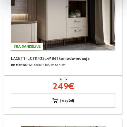
YRA SANDĖLYJE
LACETTI LCTK423L-M861 komoda-indauja
Išmatavimai:
A:
143cm
P:
100cm
G:
41cm
Kaina:
249€
Į krepšelį