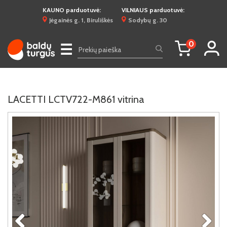
KAUNO parduotuvė:
VILNIAUS parduotuvė:
Jėgainės g. 1, Biruliškės
Sodybų g. 30
0
☰
LACETTI LCTV722-M861 vitrina