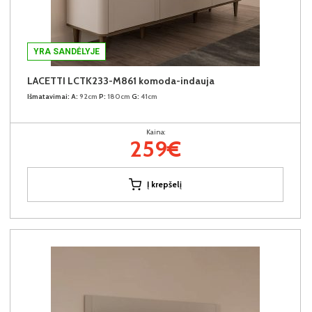
YRA SANDĖLYJE
LACETTI LCTK233-M861 komoda-indauja
Išmatavimai:
A:
92cm
P:
180cm
G:
41cm
Kaina:
259€
Į krepšelį