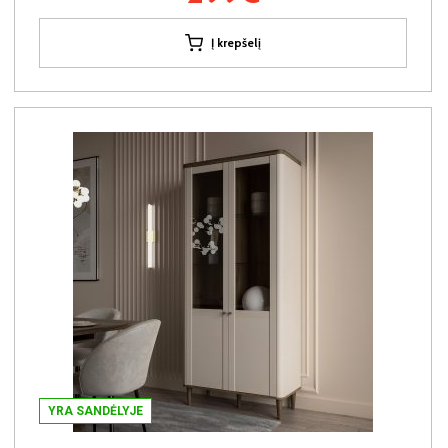
Į krepšelį
YRA SANDĖLYJE