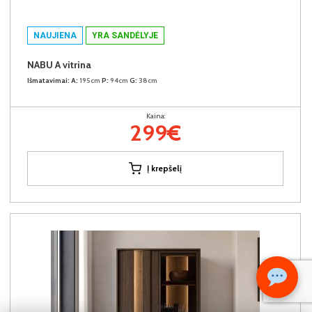
NAUJIENA
YRA SANDĖLYJE
NABU A vitrina
Išmatavimai:
A:
195cm
P:
94cm
G:
38cm
Kaina:
299€
Į krepšelį
Kiekis: