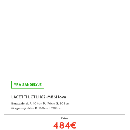
YRA SANDĖLYJE
LACETTI LCTL1162-M861 lova
Išmatavimai:
A:
104cm
P:
176cm
G:
208cm
Miegamoji dalis:
P:
160cm
I:
200cm
Kaina:
484€