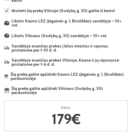
karto!
Atsiimti šią prekę Vilniuje (Sodybų g. 30) galite iš karto!
Likutis Kauno LEZ (Jėgainės g. 1, Biruliškės) sandėlyje – 10+
vnt.
Likutis Vilniaus (Sodybų g. 30) sandėlyje – 10+ vnt.
Sandėlyje esančias prekes į kitus miestus ir rajonus
pristatome per 1-10 d. d.
Sandėlyje esančias prekes Vilniuje, Kaune ir jų rajonuose
pristatome per 1-6 d. d.
Šią prekę galite apžiūrėti Kauno LEZ (Jėgainės g. 1, Biruliškės)
parduotuvėje
Šią prekę galite apžiūrėti Vilniaus (Sodybų g. 30)
parduotuvėje
Kaina:
179€