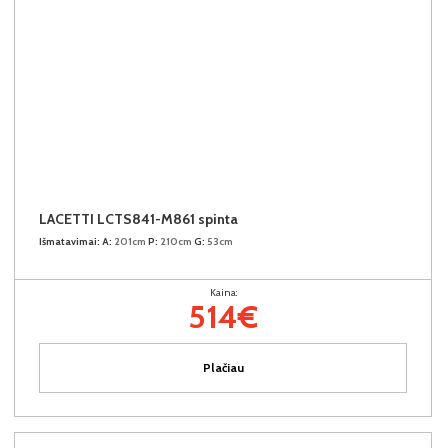
LACETTI LCTS841-M861 spinta
Išmatavimai:
A:
201cm
P:
210cm
G:
53cm
Kaina:
514€
Plačiau