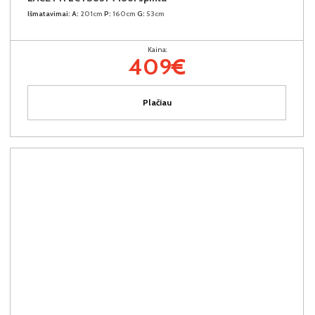
Išmatavimai:
A:
201cm
P:
160cm
G:
53cm
Kaina:
409€
Plačiau