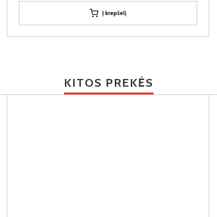
Į krepšelį
KITOS PREKĖS