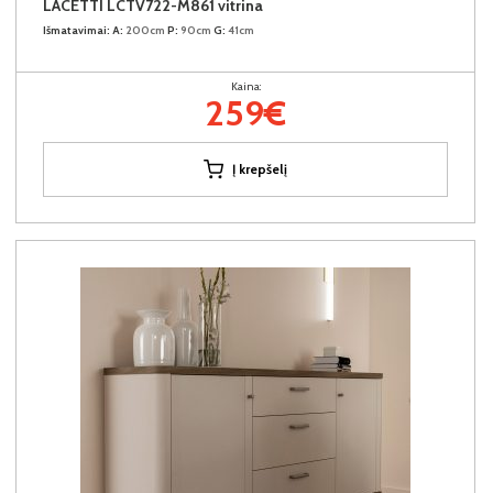
LACETTI LCTV722-M861 vitrina
Išmatavimai:
A:
200cm
P:
90cm
G:
41cm
Kaina:
259€
Į krepšelį