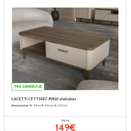
YRA SANDĖLYJE
LACETTI CFTT5187-M861 staliukas
Išmatavimai:
A:
44cm
P:
60cm
G:
120cm
Kaina:
149€