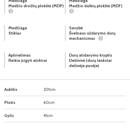
Medžiaga
Medžiaga
Medžio drožlių plokštė (MDP)
Medžio dulkių plokštė (MDF)
?
?
Medžiaga
Savybė
Stiklas
Švelnaus uždarymo durų
mechanizmas
?
Apšvietimas
Durų atidarymo kryptis
Reikia įsigyti atskirai
Dešininė (durų lankstai
dešinėje pusėje)
Aukštis
201cm
Plotis
60cm
Gylis
41cm