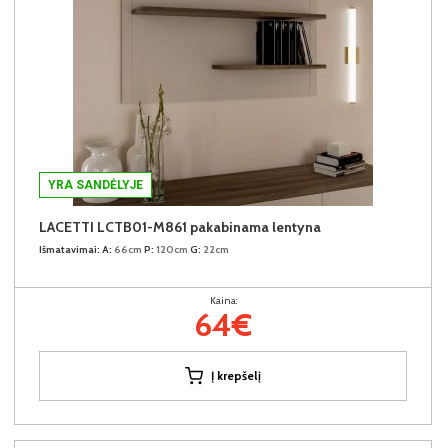
YRA SANDĖLYJE
LACETTI LCTB01-M861 pakabinama lentyna
Išmatavimai:
A:
66cm
P:
120cm
G:
22cm
Kaina:
64€
Į krepšelį