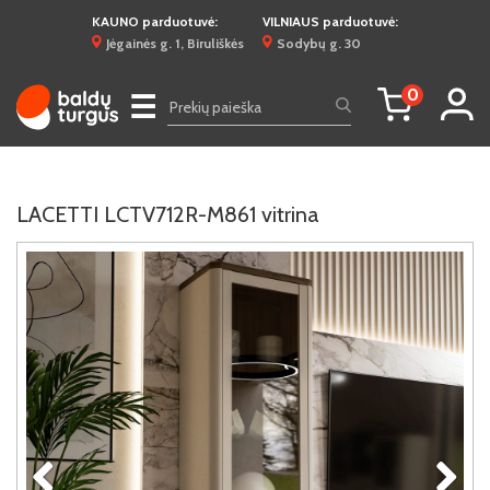
KAUNO parduotuvė:
VILNIAUS parduotuvė:
Jėgainės g. 1, Biruliškės
Sodybų g. 30
0
☰
LACETTI LCTV712R-M861 vitrina