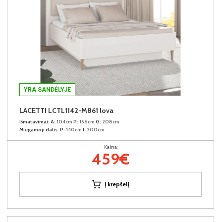
YRA SANDĖLYJE
LACETTI LCTL1142-M861 lova
Išmatavimai:
A:
104cm
P:
156cm
G:
208cm
Miegamoji dalis:
P:
140cm
I:
200cm
Kaina:
459€
Į krepšelį