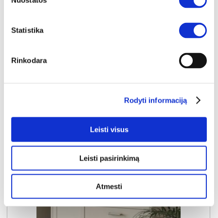
Nuostatos
LACETTI LCTK423L-M861 komoda-indauja
Išmatavimai:
A:
143cm
P:
100cm
G:
41cm
Statistika
Kaina:
249€
Rinkodara
Į krepšelį
Rodyti informaciją
Leisti visus
Leisti pasirinkimą
Atmesti