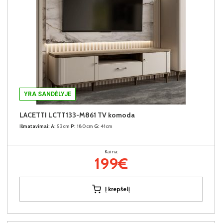
YRA SANDĖLYJE
LACETTI LCTT133-M861 TV komoda
Išmatavimai:
A:
53cm
P:
180cm
G:
41cm
Kaina:
199€
Į krepšelį