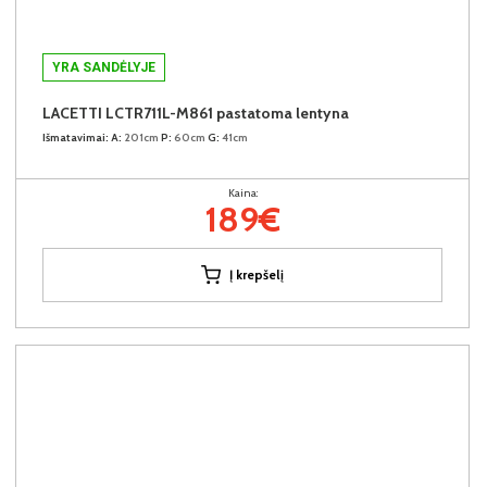
YRA SANDĖLYJE
LACETTI LCTR711L-M861 pastatoma lentyna
Išmatavimai:
A:
201cm
P:
60cm
G:
41cm
Kaina:
189€
Į krepšelį