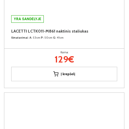
YRA SANDĖLYJE
LACETTI LCTK011-M861 naktinis staliukas
Išmatavimai:
A:
53cm
P:
50cm
G:
41cm
Kaina:
129€
Į krepšelį