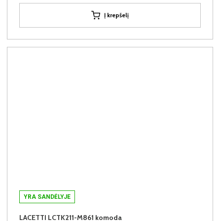
Į krepšelį
YRA SANDĖLYJE
LACETTI LCTK211-M861 komoda