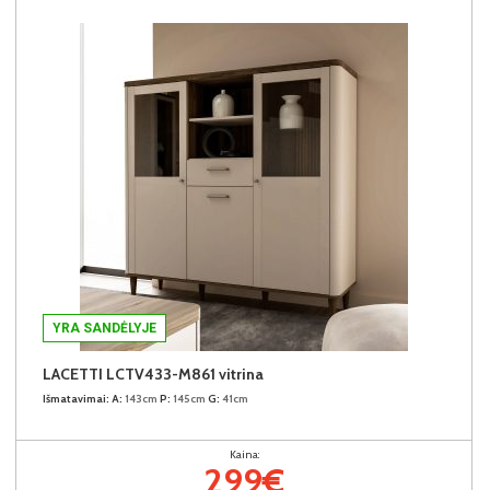
YRA SANDĖLYJE
LACETTI LCTV433-M861 vitrina
Išmatavimai:
A:
143cm
P:
145cm
G:
41cm
Kaina:
299€