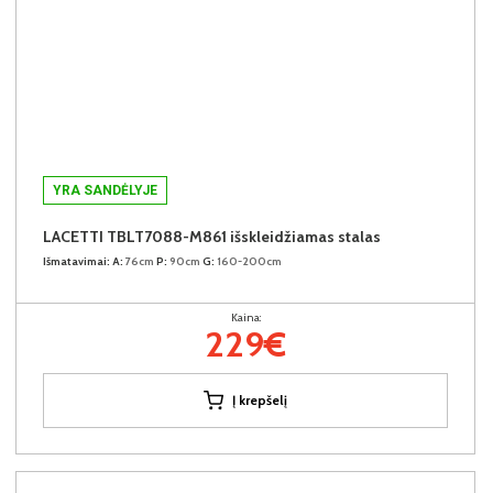
YRA SANDĖLYJE
LACETTI TBLT7088-M861 išskleidžiamas stalas
Išmatavimai:
A:
76cm
P:
90cm
G:
160-200cm
Kaina:
229€
Į krepšelį