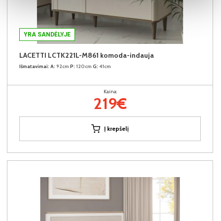
YRA SANDĖLYJE
LACETTI LCTK221L-M861 komoda-indauja
Išmatavimai:
A:
92cm
P:
120cm
G:
41cm
Kaina:
219€
Į krepšelį