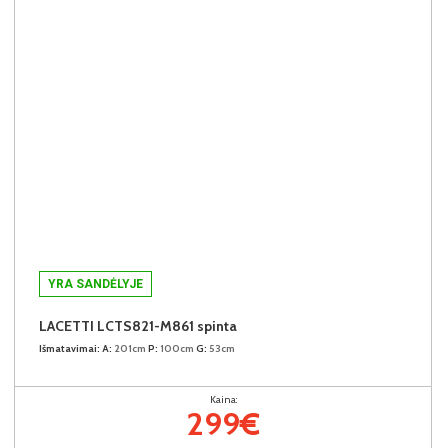
YRA SANDĖLYJE
LACETTI LCTS821-M861 spinta
Išmatavimai:
A:
201cm
P:
100cm
G:
53cm
Kaina:
299€