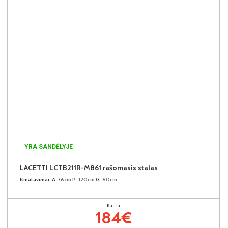
YRA SANDĖLYJE
LACETTI LCTB211R-M861 rašomasis stalas
Išmatavimai:
A:
76cm
P:
120cm
G:
60cm
Kaina:
184€