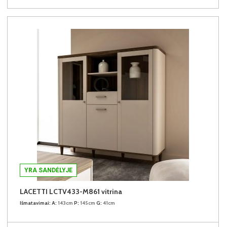
YRA SANDĖLYJE
LACETTI LCTV433-M861 vitrina
Išmatavimai:
A:
143cm
P:
145cm
G:
41cm