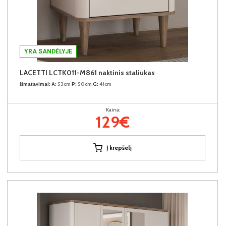
YRA SANDĖLYJE
LACETTI LCTK011-M861 naktinis staliukas
Išmatavimai:
A:
53cm
P:
50cm
G:
41cm
Kaina:
129€
Į krepšelį