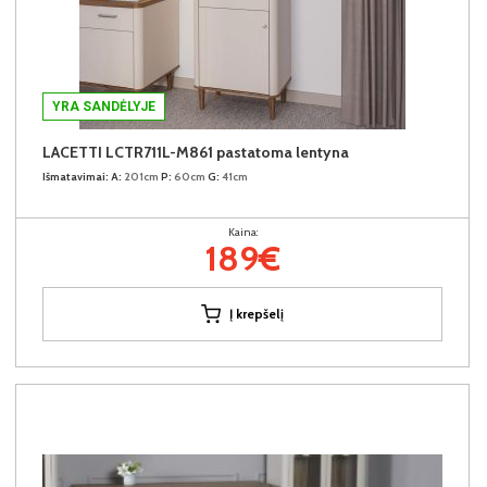
YRA SANDĖLYJE
LACETTI LCTR711L-M861 pastatoma lentyna
Išmatavimai:
A:
201cm
P:
60cm
G:
41cm
Kaina:
189€
Į krepšelį