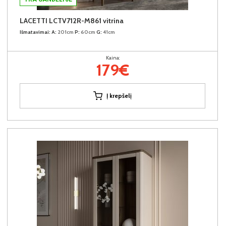
LACETTI LCTV712R-M861 vitrina
Išmatavimai:
A:
201cm
P:
60cm
G:
41cm
Kaina:
179€
Į krepšelį