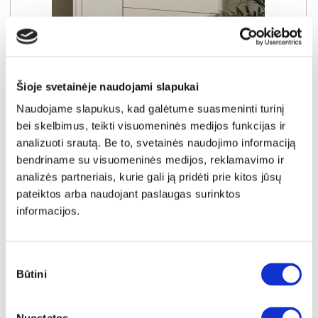
YRA SANDĖLYJE
Šioje svetainėje naudojami slapukai
LACETTI LCTK221L-M861 komoda-indauja
Naudojame slapukus, kad galėtume suasmeninti turinį
Išmatavimai:
A:
92cm
P:
120cm
G:
41cm
bei skelbimus, teikti visuomeninės medijos funkcijas ir
analizuoti srautą. Be to, svetainės naudojimo informaciją
Kaina:
bendriname su visuomeninės medijos, reklamavimo ir
219€
analizės partneriais, kurie gali ją pridėti prie kitos jūsų
pateiktos arba naudojant paslaugas surinktos
informacijos.
Į krepšelį
Sutikimo
Būtini
pasirinkimas