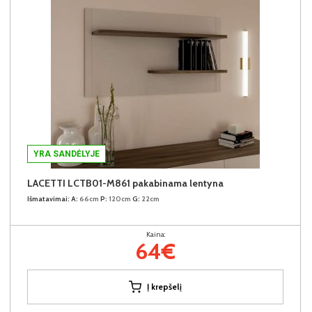
YRA SANDĖLYJE
LACETTI LCTB01-M861 pakabinama lentyna
Išmatavimai:
A:
66cm
P:
120cm
G:
22cm
Kaina:
64€
Į krepšelį