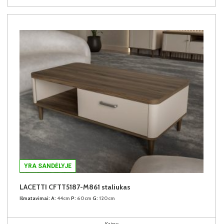
YRA SANDĖLYJE
LACETTI CFTT5187-M861 staliukas
Išmatavimai:
A:
44cm
P:
60cm
G:
120cm
Kaina: