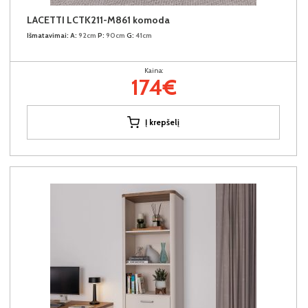
LACETTI LCTK211-M861 komoda
Išmatavimai:
A:
92cm
P:
90cm
G:
41cm
Kaina:
174€
Į krepšelį