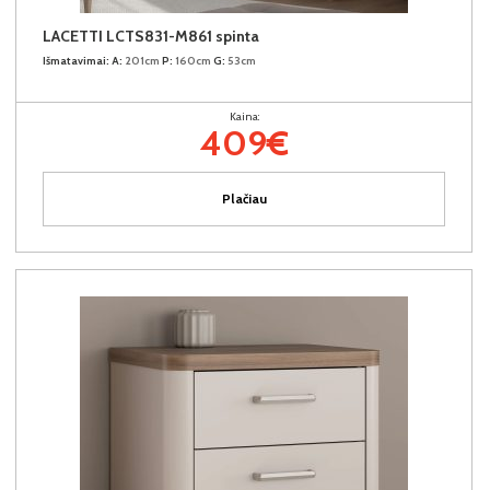
LACETTI LCTS831-M861 spinta
Išmatavimai:
A:
201cm
P:
160cm
G:
53cm
Kaina:
409€
Plačiau