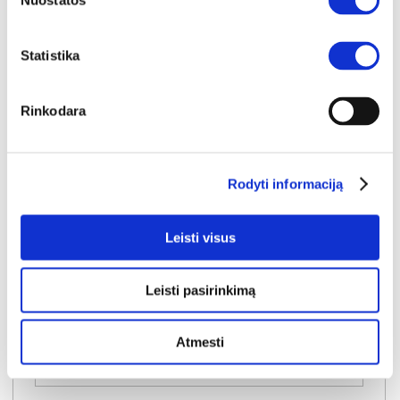
Nuostatos
Statistika
Rinkodara
Rodyti informaciją
YRA SANDĖLYJE
LACETTI LCTL1142-M861 lova
Leisti visus
Išmatavimai:
A:
104cm
P:
156cm
G:
208cm
Miegamoji dalis:
P:
140cm
I:
200cm
Leisti pasirinkimą
Kaina:
459€
Atmesti
Į krepšelį