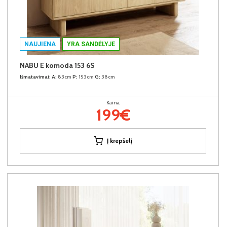
NAUJIENA
YRA SANDĖLYJE
NABU E komoda 153 6S
Išmatavimai:
A:
83cm
P:
153cm
G:
38cm
Kaina:
199€
Į krepšelį