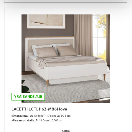
YRA SANDĖLYJE
LACETTI LCTL1162-M861 lova
Išmatavimai:
A:
104cm
P:
176cm
G:
208cm
Miegamoji dalis:
P:
160cm
I:
200cm
Kaina: