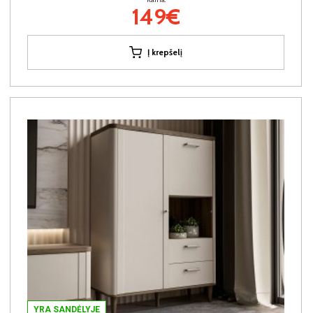
149€
Į krepšelį
YRA SANDĖLYJE