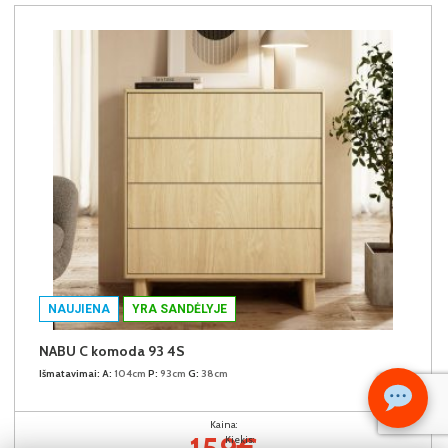
NAUJIENA
YRA SANDĖLYJE
NABU C komoda 93 4S
Išmatavimai:
A:
104cm
P:
93cm
G:
38cm
Kaina:
Kiekis: