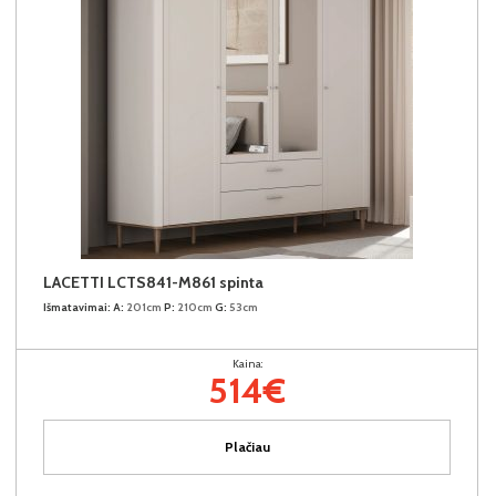
LACETTI LCTS841-M861 spinta
Išmatavimai:
A:
201cm
P:
210cm
G:
53cm
Kaina:
514€
Plačiau