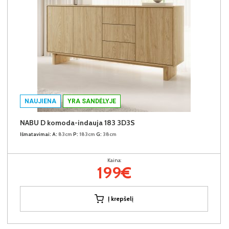
NAUJIENA
YRA SANDĖLYJE
NABU D komoda-indauja 183 3D3S
Išmatavimai:
A:
83cm
P:
183cm
G:
38cm
Kaina:
199€
Į krepšelį