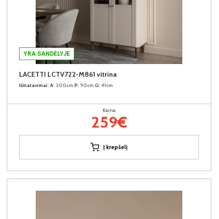
YRA SANDĖLYJE
LACETTI LCTV722-M861 vitrina
Išmatavimai:
A:
200cm
P:
90cm
G:
41cm
Kaina:
259€
Į krepšelį