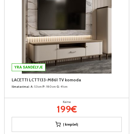
YRA SANDĖLYJE
LACETTI LCTT133-M861 TV komoda
Išmatavimai:
A:
53cm
P:
180cm
G:
41cm
Kaina:
199€
Į krepšelį