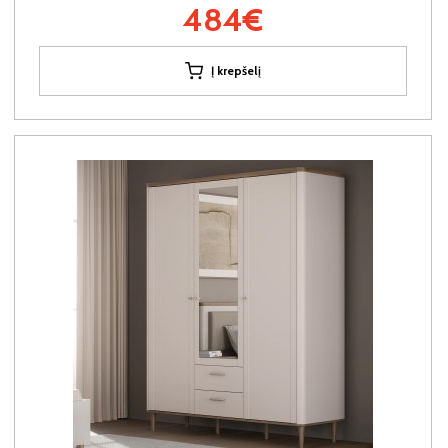
484€
Į krepšelį