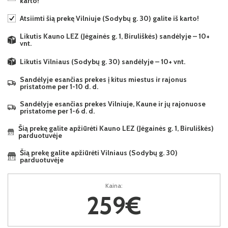
karto!
Atsiimti šią prekę Vilniuje (Sodybų g. 30) galite iš karto!
Likutis Kauno LEZ (Jėgainės g. 1, Biruliškės) sandėlyje – 10+
vnt.
Likutis Vilniaus (Sodybų g. 30) sandėlyje – 10+ vnt.
Sandėlyje esančias prekes į kitus miestus ir rajonus
pristatome per 1-10 d. d.
Sandėlyje esančias prekes Vilniuje, Kaune ir jų rajonuose
pristatome per 1-6 d. d.
Šią prekę galite apžiūrėti Kauno LEZ (Jėgainės g. 1, Biruliškės)
parduotuvėje
Šią prekę galite apžiūrėti Vilniaus (Sodybų g. 30)
parduotuvėje
Kaina:
259€