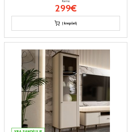
Kaina:
299€
Į krepšelį
YRA SANDĖLYJE