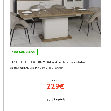
YRA SANDĖLYJE
LACETTI TBLT7088-M861 išskleidžiamas stalas
Išmatavimai:
A:
76cm
P:
90cm
G:
160-200cm
Kaina:
229€
Į krepšelį