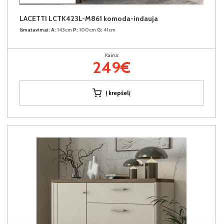
LACETTI LCTK423L-M861 komoda-indauja
Išmatavimai:
A:
143cm
P:
100cm
G:
41cm
Kaina:
249€
Į krepšelį