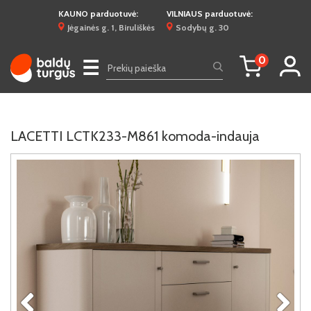
KAUNO parduotuvė:
VILNIAUS parduotuvė:
Jėgainės g. 1, Biruliškės
Sodybų g. 30
0
☰
LACETTI LCTK233-M861 komoda-indauja