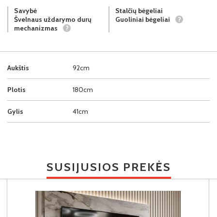
Savybė
Stalčių bėgeliai
Švelnaus uždarymo durų
Guoliniai bėgeliai
?
mechanizmas
?
Aukštis
92cm
Plotis
180cm
Gylis
41cm
SUSIJUSIOS PREKĖS