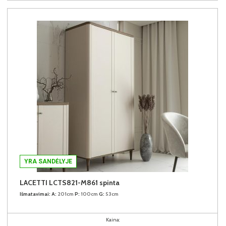
YRA SANDĖLYJE
LACETTI LCTS821-M861 spinta
Išmatavimai:
A:
201cm
P:
100cm
G:
53cm
Kaina: