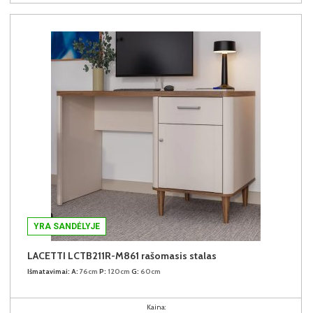
YRA SANDĖLYJE
LACETTI LCTB211R-M861 rašomasis stalas
Išmatavimai:
A:
76cm
P:
120cm
G:
60cm
Kaina: