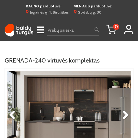
KAUNO parduotuvė:
VILNIAUS parduotuvė:
Jėgainės g. 1, Biruliškės
Sodybų g. 30
0
☰
GRENADA-240 virtuvės komplektas