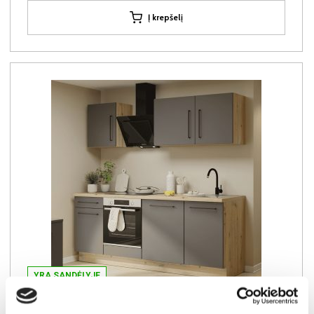
Į krepšelį
YRA SANDĖLYJE
NOVACOOL NVLSET09-C786 virtuvės komplektas