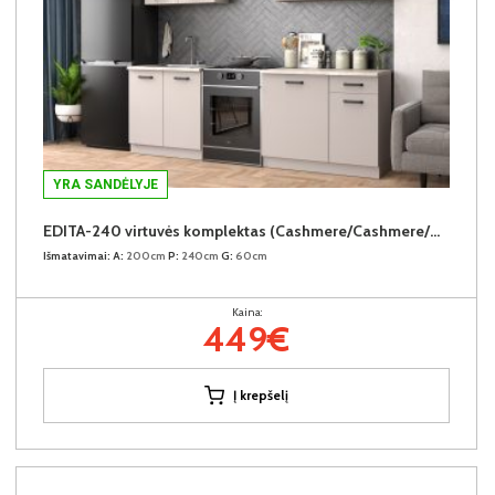
YRA SANDĖLYJE
EDITA-240 virtuvės komplektas (Cashmere/Cashmere/Navona Cream)
Išmatavimai:
A:
200cm
P:
240cm
G:
60cm
Kaina:
449€
Į krepšelį