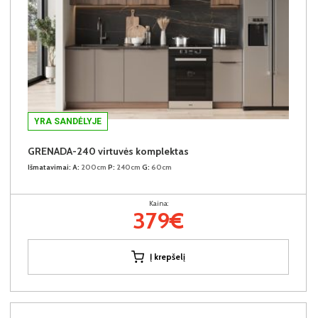
YRA SANDĖLYJE
GRENADA-240 virtuvės komplektas
Išmatavimai:
A:
200cm
P:
240cm
G:
60cm
Kaina:
379€
Į krepšelį