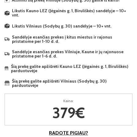
Atsiimti šią prekę Vilniuje (Sodybų g. 30) galite iš karto!
Likutis Kauno LEZ (Jėgainės g. 1, Biruliškės) sandėlyje – 10+
vnt.
Likutis Vilniaus (Sodybų g. 30) sandėlyje – 10+ vnt.
Sandėlyje esančias prekes į kitus miestus ir rajonus
pristatome per 1-10 d. d.
Sandėlyje esančias prekes Vilniuje, Kaune ir jų rajonuose
pristatome per 1-6 d. d.
Šią prekę galite apžiūrėti Kauno LEZ (Jėgainės g. 1, Biruliškės)
parduotuvėje
Šią prekę galite apžiūrėti Vilniaus (Sodybų g. 30)
parduotuvėje
Kaina:
379€
RADOTE PIGIAU?