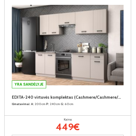
YRA SANDĖLYJE
EDITA-240 virtuvės komplektas (Cashmere/Cashmere/Dark Atelier)
Išmatavimai:
A:
200cm
P:
240cm
G:
60cm
Kaina:
449€