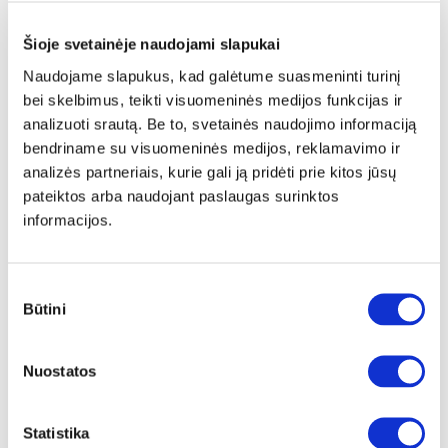
Išmatavimai:
A:
209cm
P:
220cm
G:
60cm
Šioje svetainėje naudojami slapukai
Kaina:
369€
Naudojame slapukus, kad galėtume suasmeninti turinį
bei skelbimus, teikti visuomeninės medijos funkcijas ir
analizuoti srautą. Be to, svetainės naudojimo informaciją
Į krepšelį
bendriname su visuomeninės medijos, reklamavimo ir
analizės partneriais, kurie gali ją pridėti prie kitos jūsų
pateiktos arba naudojant paslaugas surinktos
informacijos.
Sutikimo
Būtini
pasirinkimas
Nuostatos
Statistika