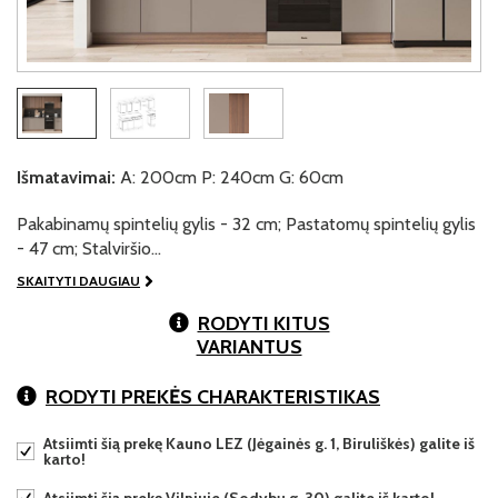
Išmatavimai:
A: 200cm P: 240cm G: 60cm
Pakabinamų spintelių gylis - 32 cm; Pastatomų spintelių gylis
- 47 cm; Stalviršio…
SKAITYTI DAUGIAU
RODYTI KITUS
VARIANTUS
RODYTI PREKĖS CHARAKTERISTIKAS
Atsiimti šią prekę Kauno LEZ (Jėgainės g. 1, Biruliškės) galite iš
karto!