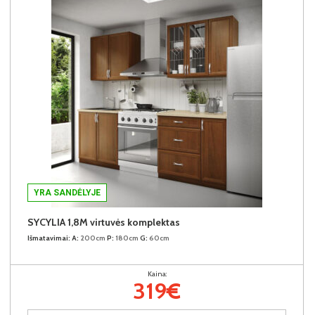
YRA SANDĖLYJE
SYCYLIA 1,8M virtuvės komplektas
Išmatavimai:
A:
200cm
P:
180cm
G:
60cm
Kaina:
319€