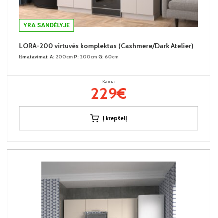
YRA SANDĖLYJE
LORA-200 virtuvės komplektas (Cashmere/Dark Atelier)
Išmatavimai:
A:
200cm
P:
200cm
G:
60cm
Kaina:
229€
Į krepšelį