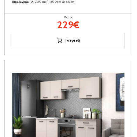
Išmatavimai:
A:
200cm
P:
200cm
G:
60cm
Kaina:
229€
Į krepšelį