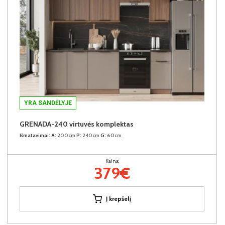
YRA SANDĖLYJE
GRENADA-240 virtuvės komplektas
Išmatavimai:
A:
200cm
P:
240cm
G:
60cm
Kaina:
379€
Į krepšelį