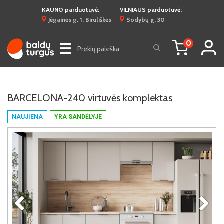
KAUNO parduotuvė:
VILNIAUS parduotuvė:
Jėgainės g. 1, Biruliškės
Sodybų g. 30
0
☰
BARCELONA-240 virtuvės komplektas
NAUJIENA
YRA SANDĖLYJE