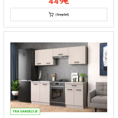
449€
Į krepšelį
YRA SANDĖLYJE