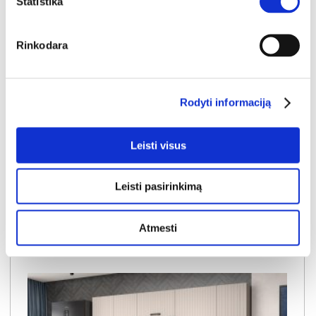
Statistika
Rinkodara
YRA SANDĖLYJE
NOVACOOL NVLSET09-Q335 virtuvės komplektas
Rodyti informaciją
Išmatavimai:
A:
209cm
P:
220cm
G:
60cm
Leisti visus
Kaina:
369€
Leisti pasirinkimą
Į krepšelį
Atmesti