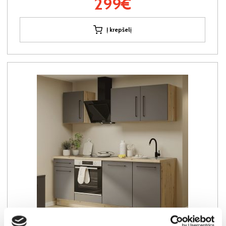
299€
Į krepšelį
YRA SANDĖLYJE