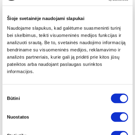
NOVACOOL NVLSET09-C786 virtuvės komplektas
Išmatavimai:
A:
209cm
P:
220cm
G:
60cm
Šioje svetainėje naudojami slapukai
Naudojame slapukus, kad galėtume suasmeninti turinį
Kaina:
369€
bei skelbimus, teikti visuomeninės medijos funkcijas ir
analizuoti srautą. Be to, svetainės naudojimo informaciją
bendriname su visuomeninės medijos, reklamavimo ir
Į krepšelį
analizės partneriais, kurie gali ją pridėti prie kitos jūsų
pateiktos arba naudojant paslaugas surinktos
informacijos.
Sutikimo
Būtini
pasirinkimas
Nuostatos