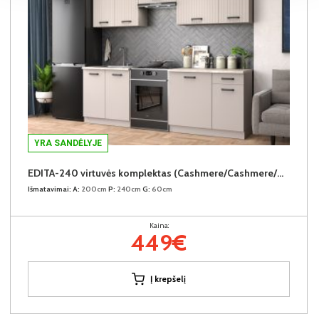
YRA SANDĖLYJE
EDITA-240 virtuvės komplektas (Cashmere/Cashmere/Navona Cream)
Išmatavimai:
A:
200cm
P:
240cm
G:
60cm
Kaina:
449€
Į krepšelį