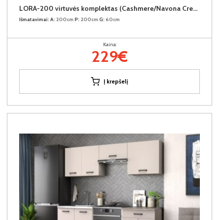
LORA-200 virtuvės komplektas (Cashmere/Navona Cream)
Išmatavimai:
A:
200cm
P:
200cm
G:
60cm
Kaina:
229€
Į krepšelį