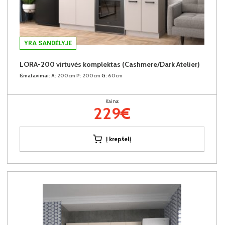
YRA SANDĖLYJE
LORA-200 virtuvės komplektas (Cashmere/Dark Atelier)
Išmatavimai:
A:
200cm
P:
200cm
G:
60cm
Kaina:
229€
Į krepšelį