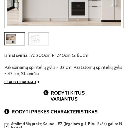
Išmatavimai:
A: 200cm P: 240cm G: 60cm
Pakabinamų spintelių gylis - 32 cm; Pastatomų spintelių gylis
- 47 cm; Stalviršio…
SKAITYTI DAUGIAU
RODYTI KITUS
VARIANTUS
RODYTI PREKĖS CHARAKTERISTIKAS
Atsiimti šią prekę Kauno LEZ (Jėgainės g. 1, Biruliškės) galite iš
karto!