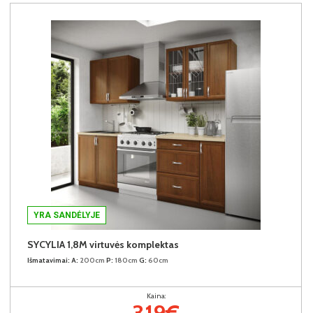
YRA SANDĖLYJE
SYCYLIA 1,8M virtuvės komplektas
Išmatavimai:
A:
200cm
P:
180cm
G:
60cm
Kaina:
319€