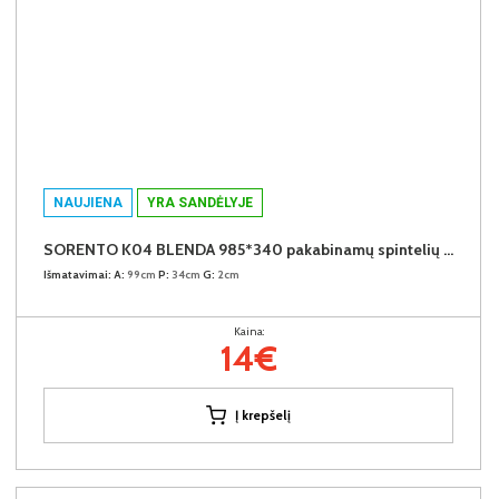
NAUJIENA
YRA SANDĖLYJE
SORENTO K04 BLENDA 985*340 pakabinamų spintelių užbaigimo detalė (Puccini)
Išmatavimai:
A:
99cm
P:
34cm
G:
2cm
Kaina:
14€
Į krepšelį