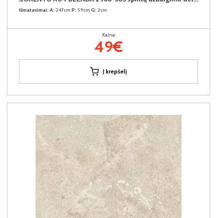
Išmatavimai:
A:
247cm
P:
59cm
G:
2cm
Kaina:
49€
Į krepšelį