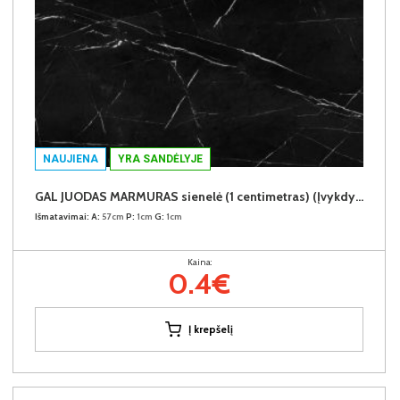
NAUJIENA
YRA SANDĖLYJE
GAL JUODAS MARMURAS sienelė (1 centimetras) (Įvykdymo terminas iki 10d.d.)
Išmatavimai:
A:
57cm
P:
1cm
G:
1cm
Kaina:
0.4€
Į krepšelį