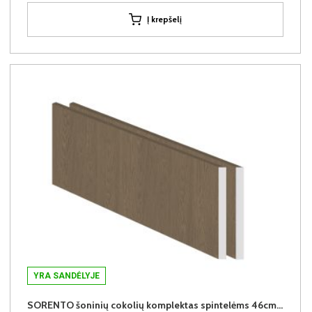
Į krepšelį
YRA SANDĖLYJE
SORENTO šoninių cokolių komplektas spintelėms 46cm (2vnt.) (Baltic Storm)