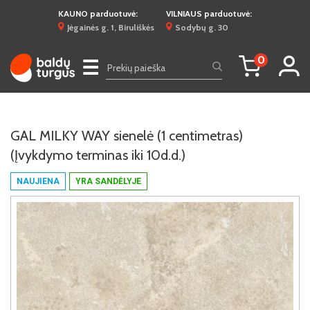
KAUNO parduotuvė:
VILNIAUS parduotuvė:
Jėgainės g. 1, Biruliškės
Sodybų g. 30
0
☰
GAL MILKY WAY sienelė (1 centimetras)
(Įvykdymo terminas iki 10d.d.)
NAUJIENA
YRA SANDĖLYJE