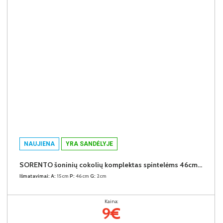
NAUJIENA
YRA SANDĖLYJE
SORENTO šoninių cokolių komplektas spintelėms 46cm (2vnt.) (Puccini)
Išmatavimai:
A:
15cm
P:
46cm
G:
2cm
Kaina:
9€