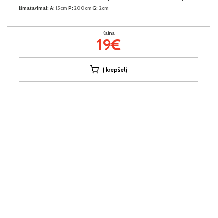
Išmatavimai:
A:
15cm
P:
200cm
G:
2cm
Kaina:
19€
Į krepšelį