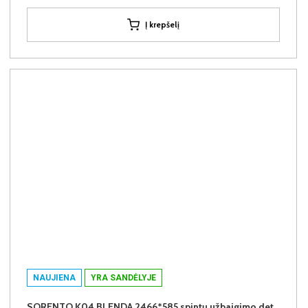
Į krepšelį
NAUJIENA
YRA SANDĖLYJE
SORENTO K04 BLENDA 2466*585 spintų užbaigimo detalė (Puccini)