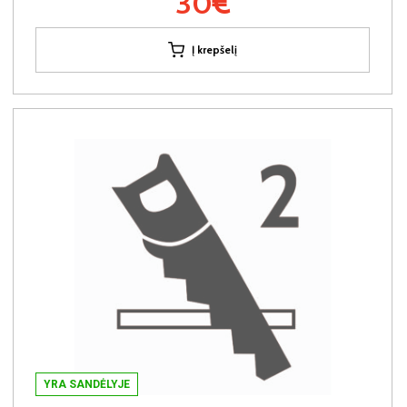
30€
Į krepšelį
YRA SANDĖLYJE