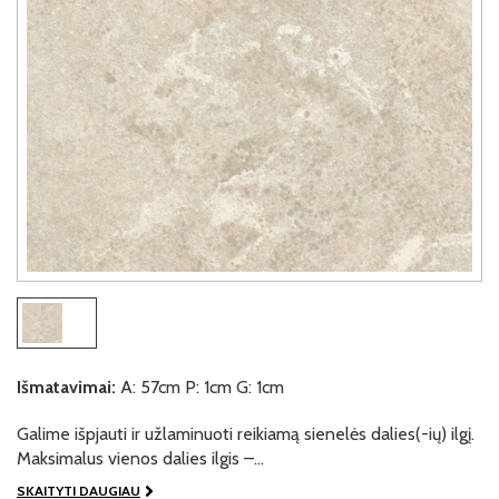
Išmatavimai:
A: 57cm P: 1cm G: 1cm
Galime išpjauti ir užlaminuoti reikiamą sienelės dalies(-ių) ilgį.
Maksimalus vienos dalies ilgis –…
SKAITYTI DAUGIAU