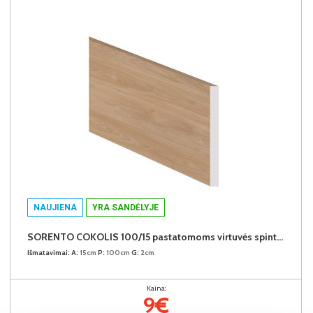
NAUJIENA
YRA SANDĖLYJE
SORENTO COKOLIS 100/15 pastatomoms virtuvės spintelėms (Puccini)
Išmatavimai:
A:
15cm
P:
100cm
G:
2cm
Kaina:
9€