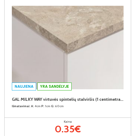
NAUJIENA
YRA SANDĖLYJE
GAL MILKY WAY virtuvės spintelių stalviršis (1 centimetras) (Įvykdymo terminas iki 10d.d.)
Išmatavimai:
A:
4cm
P:
1cm
G:
60cm
Kaina:
0.35€