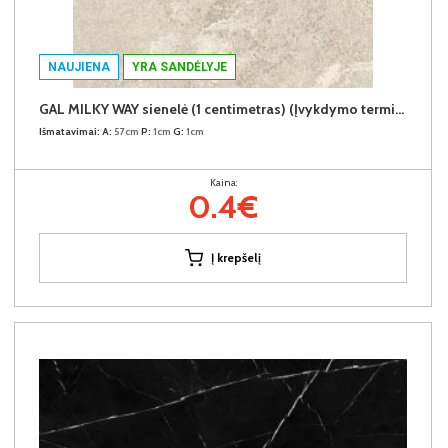
NAUJIENA
YRA SANDĖLYJE
GAL MILKY WAY sienelė (1 centimetras) (Įvykdymo terminas iki 10d.d.)
Išmatavimai:
A:
57cm
P:
1cm
G:
1cm
Kaina:
0.4€
Į krepšelį