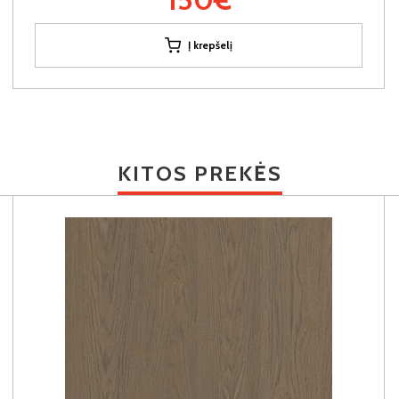
Į krepšelį
KITOS PREKĖS