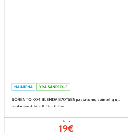
NAUJIENA
YRA SANDĖLYJE
SORENTO K04 BLENDA 870*585 pastatomų spintelių užbaigimo detalė (Puccini)
Išmatavimai:
A:
87cm
P:
59cm
G:
2cm
Kaina:
19€