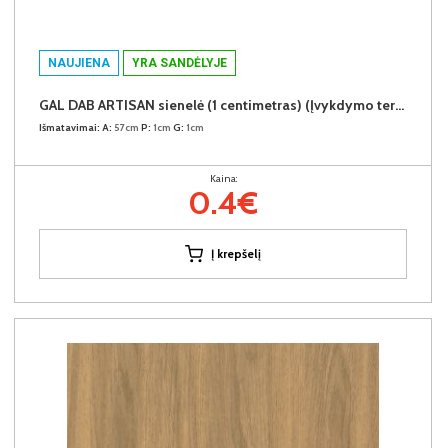
NAUJIENA
YRA SANDĖLYJE
GAL DAB ARTISAN sienelė (1 centimetras) (Įvykdymo terminas iki 10d.d.)
Išmatavimai:
A:
57cm
P:
1cm
G:
1cm
Kaina:
0.4€
Į krepšelį