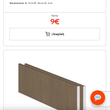
Išmatavimai:
A:
15cm
P:
46cm
G:
2cm
Kaina:
9€
Į krepšelį