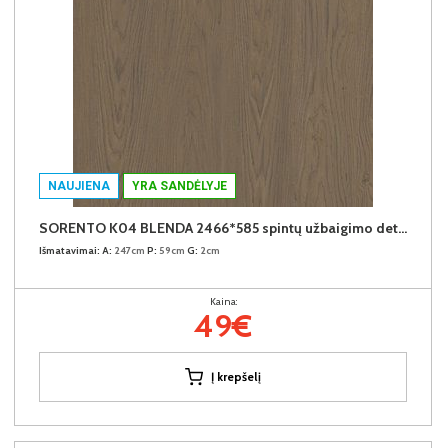
NAUJIENA
YRA SANDĖLYJE
SORENTO K04 BLENDA 2466*585 spintų užbaigimo detalė (Baltic Storm)
Išmatavimai:
A:
247cm
P:
59cm
G:
2cm
Kaina:
49€
Į krepšelį