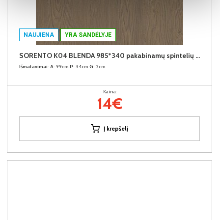
NAUJIENA
YRA SANDĖLYJE
SORENTO K04 BLENDA 985*340 pakabinamų spintelių užbaigimo detalė (Baltic Storm)
Išmatavimai:
A:
99cm
P:
34cm
G:
2cm
Kaina:
14€
Į krepšelį