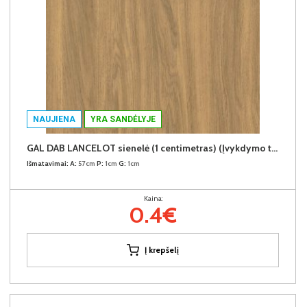
NAUJIENA
YRA SANDĖLYJE
GAL DAB LANCELOT sienelė (1 centimetras) (Įvykdymo terminas iki 10d.d.)
Išmatavimai:
A:
57cm
P:
1cm
G:
1cm
Kaina:
0.4€
Į krepšelį