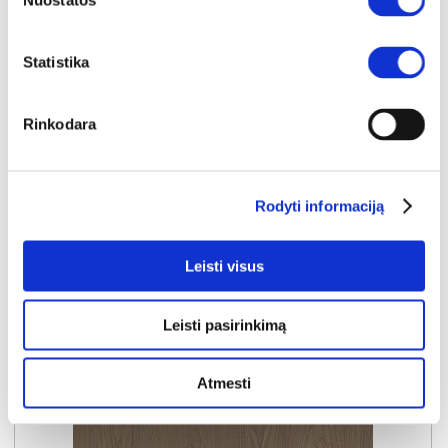
Nuostatos
SORENTO šoninių cokolių komplektas spintoms 52cm (2vnt.) (Puccini)
Išmatavimai:
A:
15cm
P:
52cm
G:
2cm
Statistika
Kaina:
9€
Rinkodara
Į krepšelį
Rodyti informaciją
Leisti visus
Leisti pasirinkimą
Atmesti