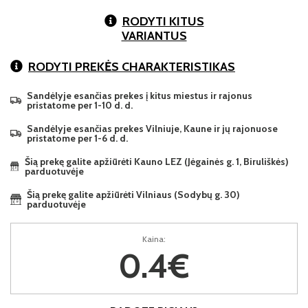
RODYTI KITUS
VARIANTUS
RODYTI PREKĖS CHARAKTERISTIKAS
Sandėlyje esančias prekes į kitus miestus ir rajonus
pristatome per 1-10 d. d.
Sandėlyje esančias prekes Vilniuje, Kaune ir jų rajonuose
pristatome per 1-6 d. d.
Šią prekę galite apžiūrėti Kauno LEZ (Jėgainės g. 1, Biruliškės)
parduotuvėje
Šią prekę galite apžiūrėti Vilniaus (Sodybų g. 30)
parduotuvėje
Kaina:
0.4€