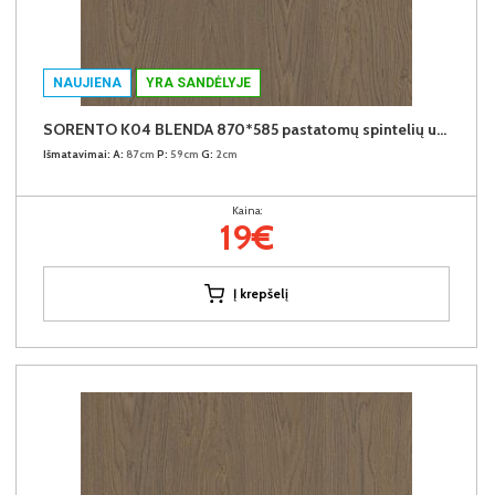
NAUJIENA
YRA SANDĖLYJE
SORENTO K04 BLENDA 870*585 pastatomų spintelių užbaigimo detalė (Baltic Storm)
Išmatavimai:
A:
87cm
P:
59cm
G:
2cm
Kaina:
19€
Į krepšelį