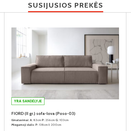
SUSIJUSIOS PREKĖS
YRA SANDĖLYJE
FIORD (II gr.) sofa-lova (Poso-03)
Išmatavimai:
A:
83cm
P:
256cm
G:
103cm
Miegamoji dalis:
P:
138cm
I:
200cm