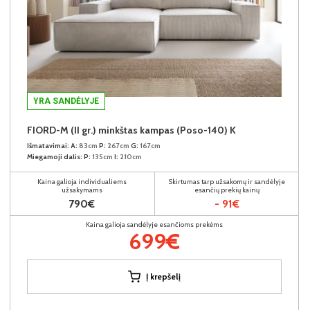
YRA SANDĖLYJE
FIORD-M (II gr.) minkštas kampas (Poso-140) K
Išmatavimai:
A:
83cm
P:
267cm
G:
167cm
Miegamoji dalis:
P:
135cm
I:
210cm
Kaina galioja individualiems
Skirtumas tarp užsakomų ir sandėlyje
užsakymams
esančių prekių kainų
790€
- 91€
Kaina galioja sandėlyje esančioms prekėms
699€
Į krepšelį