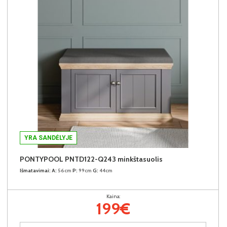
YRA SANDĖLYJE
PONTYPOOL PNTD122-Q243 minkštasuolis
Išmatavimai:
A:
56cm
P:
99cm
G:
44cm
Kaina:
199€