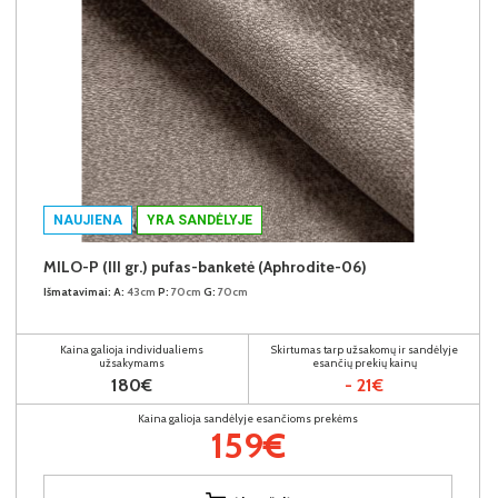
NAUJIENA
YRA SANDĖLYJE
MILO-P (III gr.) pufas-banketė (Aphrodite-06)
Išmatavimai:
A:
43cm
P:
70cm
G:
70cm
Kaina galioja individualiems
Skirtumas tarp užsakomų ir sandėlyje
užsakymams
esančių prekių kainų
180€
- 21€
Kaina galioja sandėlyje esančioms prekėms
159€