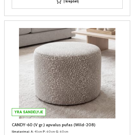
Į krepšelį
YRA SANDĖLYJE
CANDY-60 (V gr.) apvalus pufas (Wild-208)
Išmatavimai:
A:
45cm
P:
60cm
G:
60cm