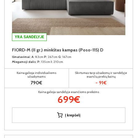
YRA SANDĖLYJE
FIORD-M (II gr.) minkštas kampas (Poso-115) D
Išmatavimai:
A:
83cm
P:
267cm
G:
167cm
Miegamoji dalis:
P:
135cm
I:
210cm
Kaina galioja individualiems
Skirtumas tarp užsakomų ir sandėlyje
užsakymams
esančių prekių kainų
790€
- 91€
Kaina galioja sandėlyje esančioms prekėms
699€
Į krepšelį