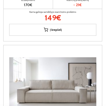
užsakymams
esančių prekių kainų
170€
- 21€
Kaina galioja sandėlyje esančioms prekėms
149€
Į krepšelį