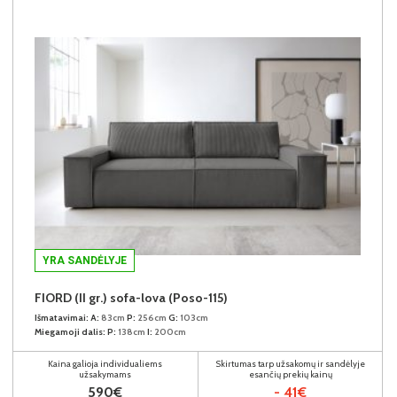
YRA SANDĖLYJE
FIORD (II gr.) sofa-lova (Poso-115)
Išmatavimai:
A:
83cm
P:
256cm
G:
103cm
Miegamoji dalis:
P:
138cm
I:
200cm
Kaina galioja individualiems
Skirtumas tarp užsakomų ir sandėlyje
užsakymams
esančių prekių kainų
590€
- 41€