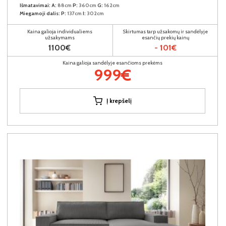
Išmatavimai:
A:
88cm
P:
360cm
G:
162cm
Miegamoji dalis:
P:
137cm
I:
302cm
Kaina galioja individualiems
Skirtumas tarp užsakomų ir sandėlyje
užsakymams
esančių prekių kainų
1100€
- 101€
Kaina galioja sandėlyje esančioms prekėms
999€
Į krepšelį