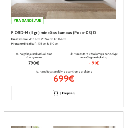
YRA SANDĖLYJE
FIORD-M (II gr.) minkštas kampas (Poso-03) D
Išmatavimai:
A:
83cm
P:
267cm
G:
167cm
Miegamoji dalis:
P:
135cm
I:
210cm
Kaina galioja individualiems
Skirtumas tarp užsakomų ir sandėlyje
užsakymams
esančių prekių kainų
790€
- 91€
Kaina galioja sandėlyje esančioms prekėms
699€
Į krepšelį