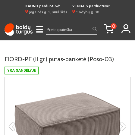
KAUNO parduotuvė:
VILNIAUS parduotuvė:
Jėgainės g. 1, Biruliškės
Sodybų g. 30
0
☰
FIORD-PF (II gr.) pufas-banketė (Poso-03)
YRA SANDĖLYJE