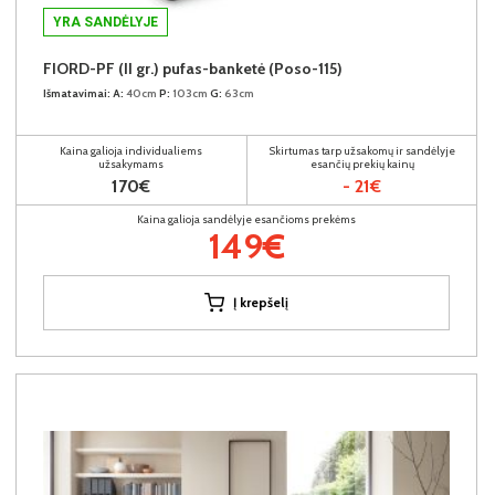
YRA SANDĖLYJE
FIORD-PF (II gr.) pufas-banketė (Poso-115)
Išmatavimai:
A:
40cm
P:
103cm
G:
63cm
Kaina galioja individualiems
Skirtumas tarp užsakomų ir sandėlyje
užsakymams
esančių prekių kainų
170€
- 21€
Kaina galioja sandėlyje esančioms prekėms
149€
Į krepšelį