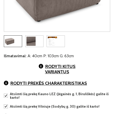
Išmatavimai:
A: 40cm P: 103cm G: 63cm
RODYTI KITUS
VARIANTUS
RODYTI PREKĖS CHARAKTERISTIKAS
Atsiimti šią prekę Kauno LEZ (Jėgainės g. 1, Biruliškės) galite iš
karto!
Atsiimti šią prekę Vilniuje (Sodybų g. 30) galite iš karto!