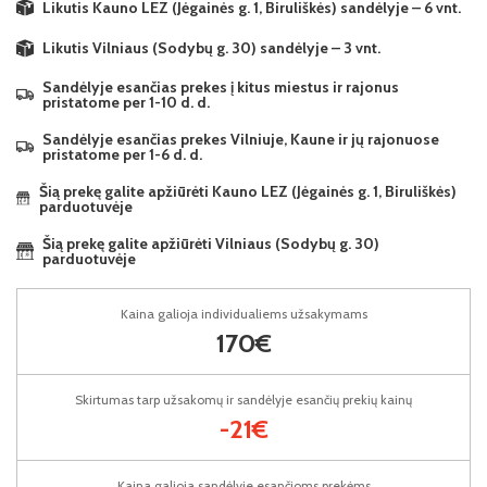
Likutis Kauno LEZ (Jėgainės g. 1, Biruliškės) sandėlyje – 6 vnt.
Likutis Vilniaus (Sodybų g. 30) sandėlyje – 3 vnt.
Sandėlyje esančias prekes į kitus miestus ir rajonus
pristatome per 1-10 d. d.
Sandėlyje esančias prekes Vilniuje, Kaune ir jų rajonuose
pristatome per 1-6 d. d.
Šią prekę galite apžiūrėti Kauno LEZ (Jėgainės g. 1, Biruliškės)
parduotuvėje
Šią prekę galite apžiūrėti Vilniaus (Sodybų g. 30)
parduotuvėje
Kaina galioja individualiems užsakymams
170€
Skirtumas tarp užsakomų ir sandėlyje esančių prekių kainų
-21€
Kaina galioja sandėlyje esančioms prekėms