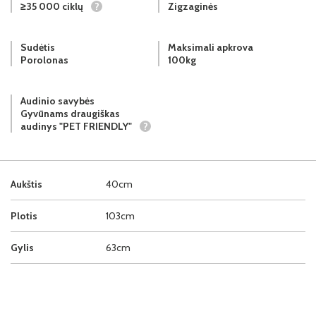
≥35 000 ciklų
?
Zigzaginės
Sudėtis
Maksimali apkrova
Porolonas
100kg
Audinio savybės
Gyvūnams draugiškas
audinys "PET FRIENDLY"
?
Aukštis
40cm
Plotis
103cm
Gylis
63cm