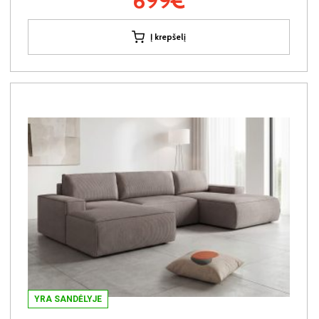
699€
Į krepšelį
YRA SANDĖLYJE