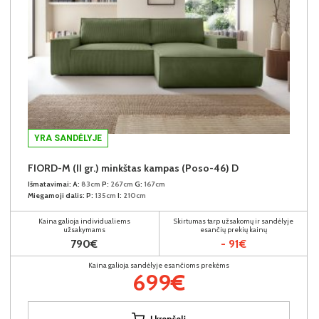
YRA SANDĖLYJE
FIORD-M (II gr.) minkštas kampas (Poso-46) D
Išmatavimai:
A:
83cm
P:
267cm
G:
167cm
Miegamoji dalis:
P:
135cm
I:
210cm
Kaina galioja individualiems
Skirtumas tarp užsakomų ir sandėlyje
užsakymams
esančių prekių kainų
790€
- 91€
Kaina galioja sandėlyje esančioms prekėms
699€
Į krepšelį