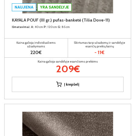
NAUJIENA
YRA SANDĖLYJE
KAYALA POUF (III gr.) pufas-banketė (Tilia Dove-11)
Išmatavimai:
A:
40cm
P:
120cm
G:
85cm
Kaina galioja individualiems
Skirtumas tarp užsakomų ir sandėlyje
užsakymams
esančių prekių kainų
220€
- 11€
Kaina galioja sandėlyje esančioms prekėms
209€
Į krepšelį