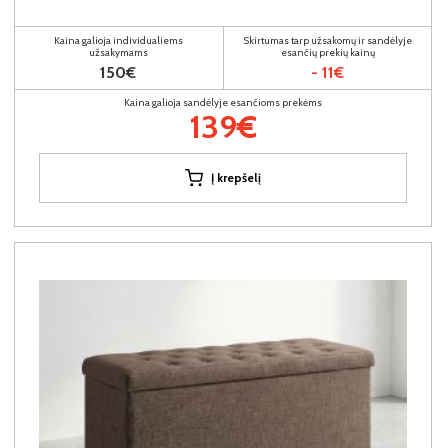
Kaina galioja individualiems
Skirtumas tarp užsakomų ir sandėlyje
užsakymams
esančių prekių kainų
150€
- 11€
Kaina galioja sandėlyje esančioms prekėms
139€
Į krepšelį