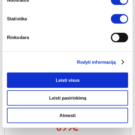
Nuostatos
Statistika
Rinkodara
Rodyti informaciją
YRA SANDĖLYJE
FIORD-M (II gr.) minkštas kampas (Poso-140) D
Leisti visus
Išmatavimai:
A:
83cm
P:
267cm
G:
167cm
Miegamoji dalis:
P:
135cm
I:
210cm
Leisti pasirinkimą
Kaina galioja individualiems
Skirtumas tarp užsakomų ir sandėlyje
užsakymams
esančių prekių kainų
790€
- 91€
Atmesti
Kaina galioja sandėlyje esančioms prekėms
699€