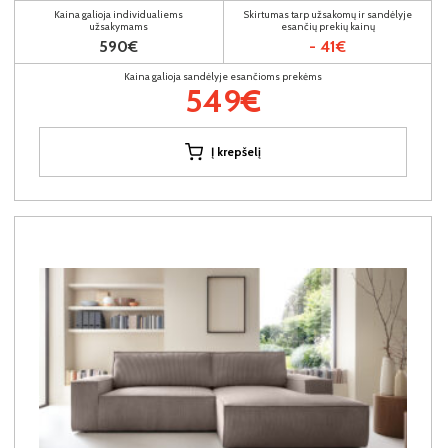
Kaina galioja individualiems
Skirtumas tarp užsakomų ir sandėlyje
užsakymams
esančių prekių kainų
590€
- 41€
Kaina galioja sandėlyje esančioms prekėms
549€
Į krepšelį