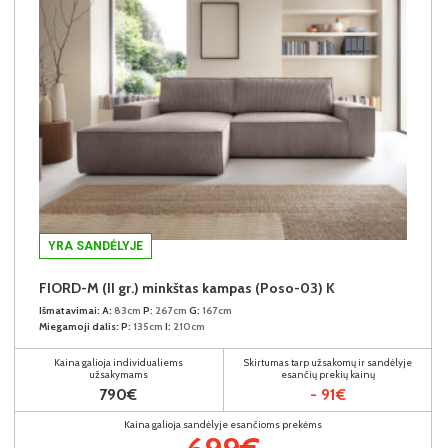
YRA SANDĖLYJE
FIORD-M (II gr.) minkštas kampas (Poso-03) K
Išmatavimai:
A:
83cm
P:
267cm
G:
167cm
Miegamoji dalis:
P:
135cm
I:
210cm
Kaina galioja individualiems
Skirtumas tarp užsakomų ir sandėlyje
užsakymams
esančių prekių kainų
790€
- 91€
Kaina galioja sandėlyje esančioms prekėms