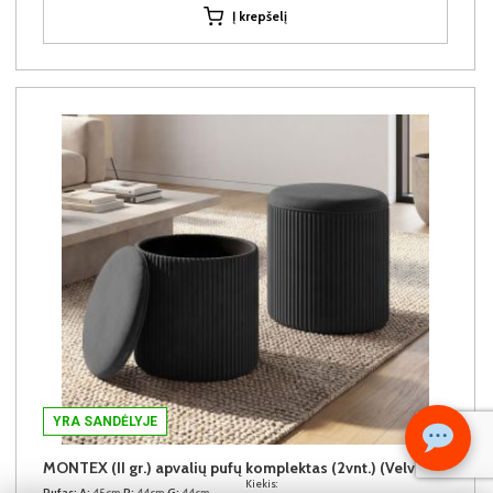
Į krepšelį
YRA SANDĖLYJE
MONTEX (II gr.) apvalių pufų komplektas (2vnt.) (Velvet #80 Juodas)
Kiekis:
Pufas:
A:
45cm
P:
44cm
G:
44cm