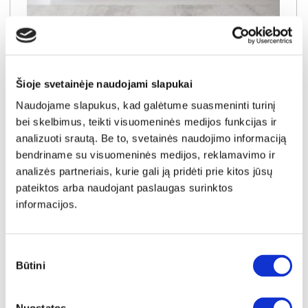
YRA SANDĖLYJE
FIORD (II gr.) sofa-lova (Poso-140)
Išmatavimai:
A:
83cm
P:
256cm
G:
103cm
Šioje svetainėje naudojami slapukai
Miegamoji dalis:
P:
138cm
I:
200cm
Naudojame slapukus, kad galėtume suasmeninti turinį
Kaina galioja individualiems
Skirtumas tarp užsakomų ir sandėlyje
užsakymams
esančių prekių kainų
bei skelbimus, teikti visuomeninės medijos funkcijas ir
590€
- 41€
analizuoti srautą. Be to, svetainės naudojimo informaciją
bendriname su visuomeninės medijos, reklamavimo ir
Kaina galioja sandėlyje esančioms prekėms
549€
analizės partneriais, kurie gali ją pridėti prie kitos jūsų
pateiktos arba naudojant paslaugas surinktos
informacijos.
Į krepšelį
Sutikimo
Būtini
pasirinkimas