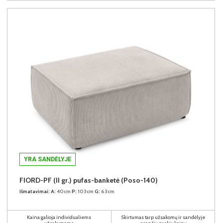
YRA SANDĖLYJE
FIORD-PF (II gr.) pufas-banketė (Poso-140)
Išmatavimai:
A:
40cm
P:
103cm
G:
63cm
Kaina galioja individualiems
Skirtumas tarp užsakomų ir sandėlyje