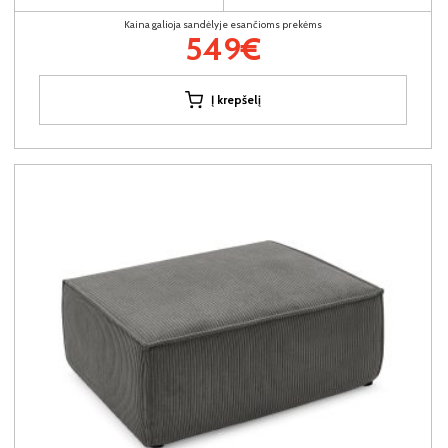
Kaina galioja sandėlyje esančioms prekėms
549€
Į krepšelį