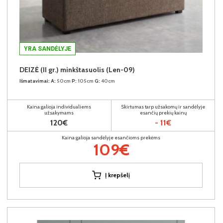
YRA SANDĖLYJE
DEIZĖ (II gr.) minkštasuolis (Len-09)
Išmatavimai:
A:
50cm
P:
105cm
G:
40cm
Kaina galioja individualiems
Skirtumas tarp užsakomų ir sandėlyje
užsakymams
esančių prekių kainų
120€
- 11€
Kaina galioja sandėlyje esančioms prekėms
109€
Į krepšelį