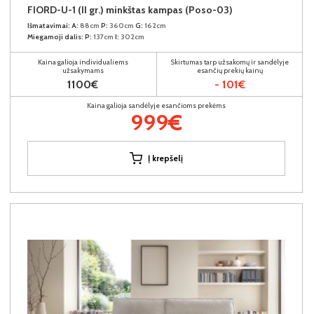
FIORD-U-1 (II gr.) minkštas kampas (Poso-03)
Išmatavimai:
A:
88cm
P:
360cm
G:
162cm
Miegamoji dalis:
P:
137cm
I:
302cm
Kaina galioja individualiems
Skirtumas tarp užsakomų ir sandėlyje
užsakymams
esančių prekių kainų
1100€
- 101€
Kaina galioja sandėlyje esančioms prekėms
999€
Į krepšelį