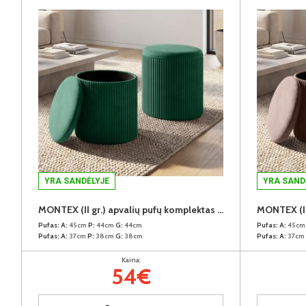
YRA SANDĖLYJE
YRA SAND
MONTEX (II gr.) apvalių pufų komplektas (2vnt.) (Velvet #65 Žalias)
Pufas:
A:
45cm
P:
44cm
G:
44cm
Pufas:
A:
45c
Pufas:
A:
37cm
P:
38cm
G:
38cm
Pufas:
A:
37cm
Kaina:
54€