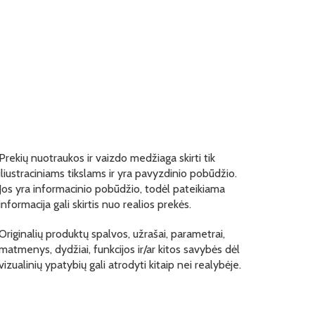
Prekių nuotraukos ir vaizdo medžiaga skirti tik
iliustraciniams tikslams ir yra pavyzdinio pobūdžio.
Jos yra informacinio pobūdžio, todėl pateikiama
informacija gali skirtis nuo realios prekės.
Originalių produktų spalvos, užrašai, parametrai,
matmenys, dydžiai, funkcijos ir/ar kitos savybės dėl
vizualinių ypatybių gali atrodyti kitaip nei realybėje.