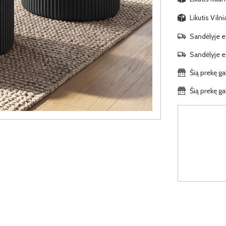
Likutis Viln
Sandėlyje es
Sandėlyje es
Šią prekę ga
Šią prekę ga