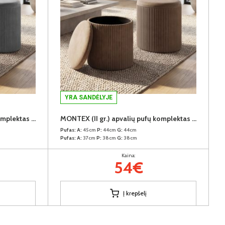
YRA SANDĖLYJE
MONTEX (II gr.) apvalių pufų komplektas (2vnt.) (Velvet #13 Šviesiai pilkas)
MONTEX (II gr.) apvalių pufų komplektas (2vnt.) (Velvet #31 Rudas)
Pufas:
A:
45cm
P:
44cm
G:
44cm
Pufas:
A:
37cm
P:
38cm
G:
38cm
Kaina:
54€
Į krepšelį