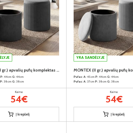
ĖLYJE
YRA SANDĖLYJE
MONTEX (II gr.) apvalių pufų komplektas (2vnt.) (Velvet #18 Pilkas)
m
P:
44cm
G:
44cm
Pufas:
A:
45cm
P:
44cm
G:
44cm
P:
38cm
G:
38cm
Pufas:
A:
37cm
P:
38cm
G:
38cm
Kaina:
Kaina:
54€
54€
Į krepšelį
Į krepšelį