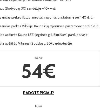
iaus (Sodybų g. 30) sandėlyje – 10+ vnt.
ančias prekes į kitus miestus ir rajonus pristatome per 1-10 d. d.
ančias prekes Vilniuje, Kaune ir jų rajonuose pristatome per 1-6 d. d.
lite apžiūrėti Kauno LEZ (Jėgainės g. 1, Biruliškės) parduotuvėje
lite apžiūrėti Vilniaus (Sodybų g. 30) parduotuvėje
Kaina:
54€
RADOTE PIGIAU?
Kiekis: