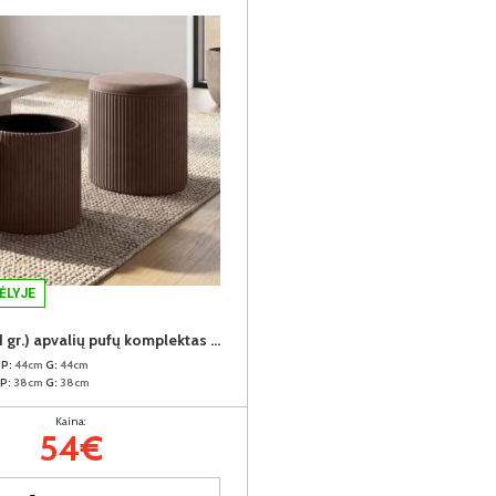
ĖLYJE
MONTEX (II gr.) apvalių pufų komplektas (2vnt.) (Velvet #77 Tamsiai rudas)
m
P:
44cm
G:
44cm
P:
38cm
G:
38cm
Kaina:
54€