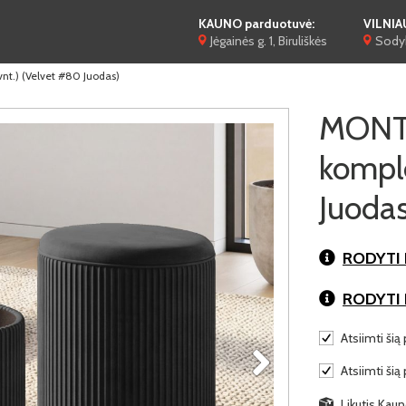
KAUNO parduotuvė:
VILNIA
Jėgainės g. 1, Biruliškės
Sodyb
vnt.) (Velvet #80 Juodas)
MONTEX
komple
Juodas
RODYTI 
RODYTI
Atsiimti šią 
Atsiimti šią
Likutis Kaun