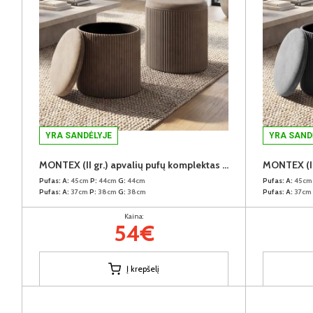
YRA SANDĖLYJE
YRA SAND
MONTEX (II gr.) apvalių pufų komplektas (2vnt.) (Velvet #11 Šviesiai rudas)
Pufas:
A:
45cm
P:
44cm
G:
44cm
Pufas:
A:
45c
Pufas:
A:
37cm
P:
38cm
G:
38cm
Pufas:
A:
37cm
Kaina:
54€
Į krepšelį