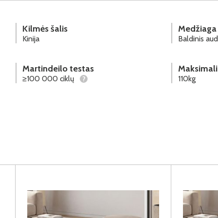
Kilmės šalis
Medžiaga
Kinija
Baldinis aud
Martindeilo testas
Maksimali
≥100 000 ciklų
110kg
?