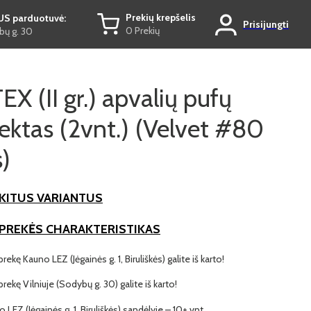
Prekių krepšelis
US parduotuvė:
Prisijungti
0 Prekių
ų g. 30
 (II gr.) apvalių pufų
ktas (2vnt.) (Velvet #80
)
KITUS VARIANTUS
 PREKĖS CHARAKTERISTIKAS
prekę Kauno LEZ (Jėgainės g. 1, Biruliškės) galite iš karto!
 prekę Vilniuje (Sodybų g. 30) galite iš karto!
o LEZ (Jėgainės g. 1, Biruliškės) sandėlyje – 10+ vnt.