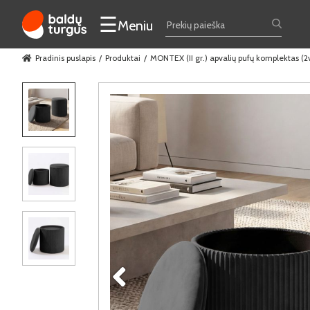
☰
Meniu
Pradinis puslapis
Produktai
MONTEX (II gr.) apvalių pufų komplektas (2