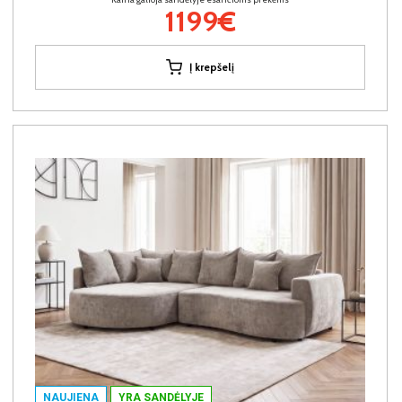
1199€
Į krepšelį
NAUJIENA
YRA SANDĖLYJE