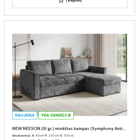
Į krepšelį
NAUJIENA
YRA SANDĖLYJE
NEW NEESON (III gr.) minkštas kampas (Symphony Antracite-20)
Išmatavimai:
A:
82cm
P:
230cm
G:
150cm