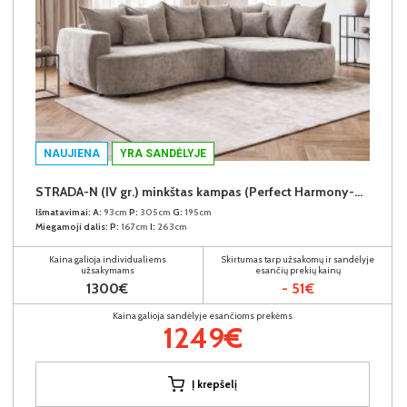
NAUJIENA
YRA SANDĖLYJE
STRADA-N (IV gr.) minkštas kampas (Perfect Harmony-04) D
Išmatavimai:
A:
93cm
P:
305cm
G:
195cm
Miegamoji dalis:
P:
167cm
I:
263cm
Kaina galioja individualiems
Skirtumas tarp užsakomų ir sandėlyje
užsakymams
esančių prekių kainų
1300€
- 51€
Kaina galioja sandėlyje esančioms prekėms
1249€
Į krepšelį