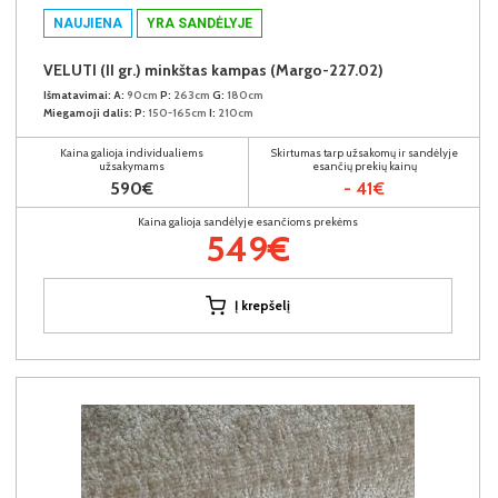
NAUJIENA
YRA SANDĖLYJE
VELUTI (II gr.) minkštas kampas (Margo-227.02)
Išmatavimai:
A:
90cm
P:
263cm
G:
180cm
Miegamoji dalis:
P:
150-165cm
I:
210cm
Kaina galioja individualiems
Skirtumas tarp užsakomų ir sandėlyje
užsakymams
esančių prekių kainų
590€
- 41€
Kaina galioja sandėlyje esančioms prekėms
549€
Į krepšelį