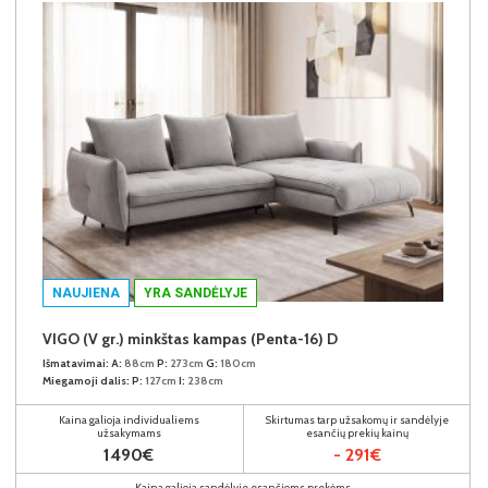
NAUJIENA
YRA SANDĖLYJE
VIGO (V gr.) minkštas kampas (Penta-16) D
Išmatavimai:
A:
88cm
P:
273cm
G:
180cm
Miegamoji dalis:
P:
127cm
I:
238cm
Kaina galioja individualiems
Skirtumas tarp užsakomų ir sandėlyje
užsakymams
esančių prekių kainų
1490€
- 291€
Kaina galioja sandėlyje esančioms prekėms