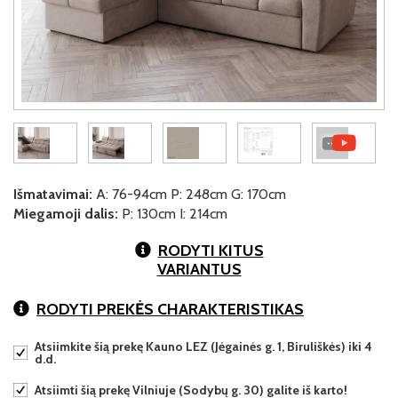
Išmatavimai:
A: 76-94cm P: 248cm G: 170cm
Miegamoji dalis:
P: 130cm I: 214cm
RODYTI KITUS
VARIANTUS
RODYTI PREKĖS CHARAKTERISTIKAS
Atsiimkite šią prekę Kauno LEZ (Jėgainės g. 1, Biruliškės) iki 4
d.d.
Atsiimti šią prekę Vilniuje (Sodybų g. 30) galite iš karto!