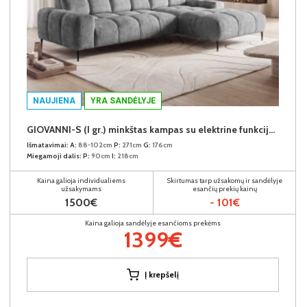
NAUJIENA
YRA SANDĖLYJE
GIOVANNI-S (I gr.) minkštas kampas su elektrine funkcija (Aphrodite-21) D
Išmatavimai:
A:
88-102cm
P:
271cm
G:
176cm
Miegamoji dalis:
P:
90cm
I:
218cm
Kaina galioja individualiems
Skirtumas tarp užsakomų ir sandėlyje
užsakymams
esančių prekių kainų
1500€
- 101€
Kaina galioja sandėlyje esančioms prekėms
1399€
Į krepšelį