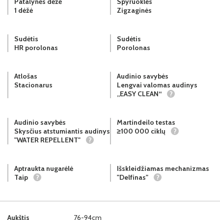
Patalynės dėžė
Spyruoklės
1 dėžė
Zigzaginės
Sudėtis
Sudėtis
HR porolonas
Porolonas
Atlošas
Audinio savybės
Stacionarus
Lengvai valomas audinys
„EASY CLEAN“
?
Audinio savybės
Martindeilo testas
Skysčius atstumiantis audinys
≥100 000 ciklų
?
"WATER REPELLENT"
?
Aptraukta nugarėlė
Išskleidžiamas mechanizmas
Taip
?
"Delfinas"
?
Aukštis
76-94cm