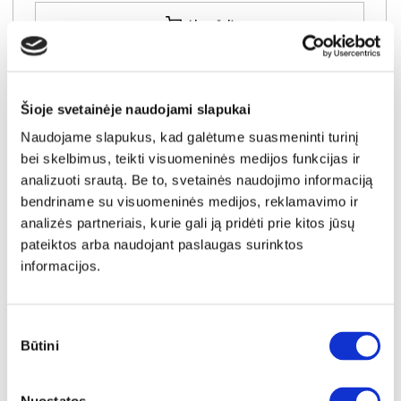
Į krepšelį
Šioje svetainėje naudojami slapukai
Naudojame slapukus, kad galėtume suasmeninti turinį
bei skelbimus, teikti visuomeninės medijos funkcijas ir
analizuoti srautą. Be to, svetainės naudojimo informaciją
bendriname su visuomeninės medijos, reklamavimo ir
analizės partneriais, kurie gali ją pridėti prie kitos jūsų
pateiktos arba naudojant paslaugas surinktos
informacijos.
Sutikimo
Būtini
pasirinkimas
NAUJIENA
YRA SANDĖLYJE
DORIAN (III gr.) minkštas kampas (Bubble-04) D