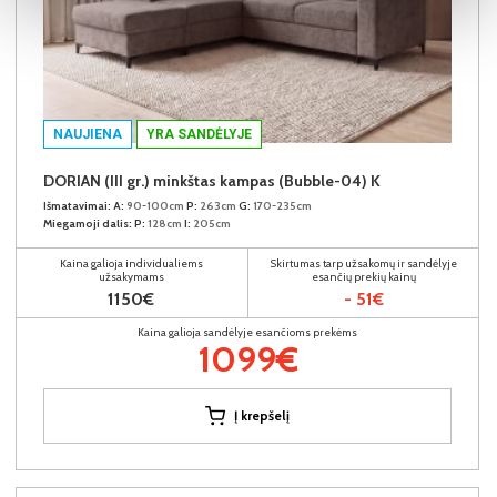
NAUJIENA
YRA SANDĖLYJE
DORIAN (III gr.) minkštas kampas (Bubble-04) K
Išmatavimai:
A:
90-100cm
P:
263cm
G:
170-235cm
Miegamoji dalis:
P:
128cm
I:
205cm
Kaina galioja individualiems
Skirtumas tarp užsakomų ir sandėlyje
užsakymams
esančių prekių kainų
1150€
- 51€
Kaina galioja sandėlyje esančioms prekėms
1099€
Į krepšelį