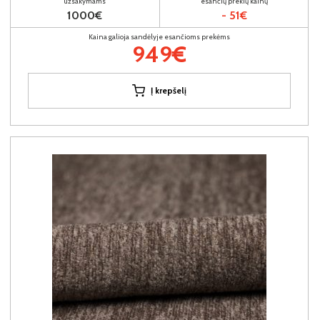
užsakymams
esančių prekių kainų
1000€
- 51€
Kaina galioja sandėlyje esančioms prekėms
949€
Į krepšelį