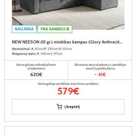
NAUJIENA
YRA SANDĖLYJE
NEW NEESON (III gr.) minkštas kampas (Glory Anthracite-18)
Išmatavimai:
A:
82cm
P:
230cm
G:
150cm
Miegamoji dalis:
P:
140cm
I:
197cm
Kaina galioja individualiems
Skirtumas tarp užsakomų ir sandėlyje
užsakymams
esančių prekių kainų
620€
- 41€
Kaina galioja sandėlyje esančioms prekėms
579€
Į krepšelį