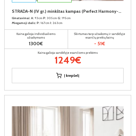
STRADA-N (IV gr.) minkštas kampas (Perfect Harmony-04) K
Išmatavimai:
A:
93cm
P:
305cm
G:
195cm
Miegamoji dalis:
P:
167cm
I:
263cm
Kaina galioja individualiems
Skirtumas tarp užsakomų ir sandėlyje
užsakymams
esančių prekių kainų
1300€
- 51€
Kaina galioja sandėlyje esančioms prekėms
1249€
Į krepšelį