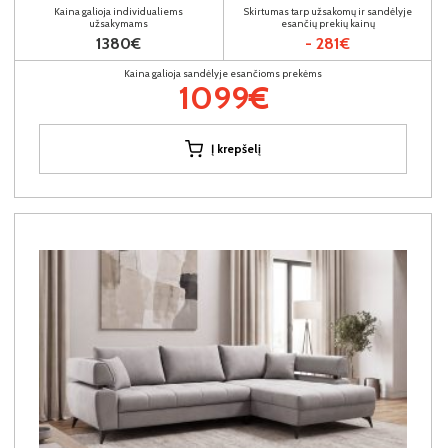
Kaina galioja individualiems
Skirtumas tarp užsakomų ir sandėlyje
užsakymams
esančių prekių kainų
1380€
- 281€
Kaina galioja sandėlyje esančioms prekėms
1099€
Į krepšelį