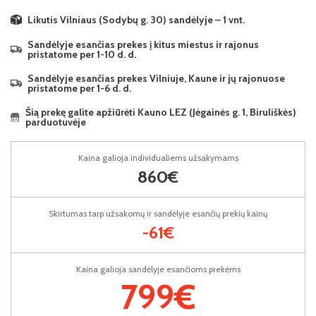
Likutis Vilniaus (Sodybų g. 30) sandėlyje – 1 vnt.
Sandėlyje esančias prekes į kitus miestus ir rajonus
pristatome per 1-10 d. d.
Sandėlyje esančias prekes Vilniuje, Kaune ir jų rajonuose
pristatome per 1-6 d. d.
Šią prekę galite apžiūrėti Kauno LEZ (Jėgainės g. 1, Biruliškės)
parduotuvėje
Kaina galioja individualiems užsakymams
860€
Skirtumas tarp užsakomų ir sandėlyje esančių prekių kainų
-61€
Kaina galioja sandėlyje esančioms prekėms
799€