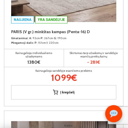
NAUJIENA
YRA SANDĖLYJE
PARIS (V gr.) minkštas kampas (Penta-16) D
Išmatavimai:
A:
92cm
P:
267cm
G:
190cm
Miegamoji dalis:
P:
151cm
I:
220cm
Kaina galioja individualiems
Skirtumas tarp užsakomų ir sandėlyje
užsakymams
esančių prekių kainų
1380€
- 281€
Kaina galioja sandėlyje esančioms prekėms
1099€
Į krepšelį
Kiekis: