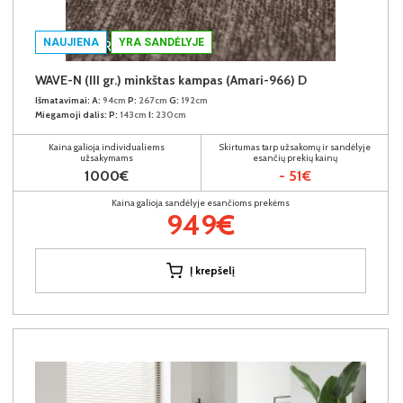
NAUJIENA
YRA SANDĖLYJE
WAVE-N (III gr.) minkštas kampas (Amari-966) D
Išmatavimai:
A:
94cm
P:
267cm
G:
192cm
Miegamoji dalis:
P:
143cm
I:
230cm
Kaina galioja individualiems
Skirtumas tarp užsakomų ir sandėlyje
užsakymams
esančių prekių kainų
1000€
- 51€
Kaina galioja sandėlyje esančioms prekėms
949€
Į krepšelį