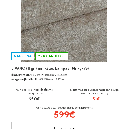
NAUJIENA
YRA SANDĖLYJE
LIVANO (II gr.) minkštas kampas (Milky-75)
Išmatavimai:
A:
95cm
P:
285cm
G:
158cm
Miegamoji dalis:
P:
145-158cm
I:
227cm
Kaina galioja individualiems
Skirtumas tarp užsakomų ir sandėlyje
užsakymams
esančių prekių kainų
650€
- 51€
Kaina galioja sandėlyje esančioms prekėms
599€