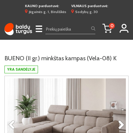
KAUNO parduotuvė:
VILNIAUS parduotuvė:
Jėgainės g. 1, Biruliškės
Sodybų g. 30
0
☰
BUENO (II gr.) minkštas kampas (Vela-08) K
YRA SANDĖLYJE