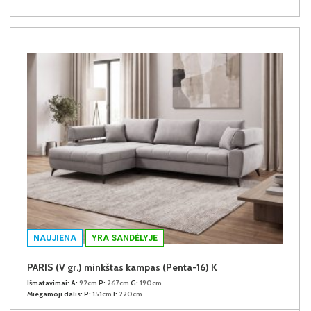
NAUJIENA
YRA SANDĖLYJE
PARIS (V gr.) minkštas kampas (Penta-16) K
Išmatavimai:
A:
92cm
P:
267cm
G:
190cm
Miegamoji dalis:
P:
151cm
I:
220cm