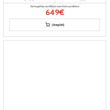
Kaina galioja sandėlyje esančioms prekėms
649€
Į krepšelį