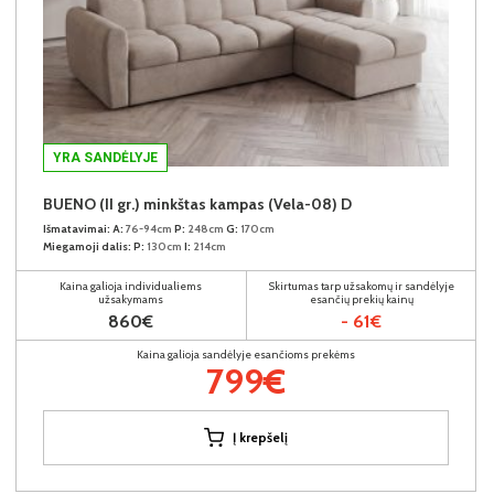
YRA SANDĖLYJE
BUENO (II gr.) minkštas kampas (Vela-08) D
Išmatavimai:
A:
76-94cm
P:
248cm
G:
170cm
Miegamoji dalis:
P:
130cm
I:
214cm
Kaina galioja individualiems
Skirtumas tarp užsakomų ir sandėlyje
užsakymams
esančių prekių kainų
860€
- 61€
Kaina galioja sandėlyje esančioms prekėms
799€
Į krepšelį