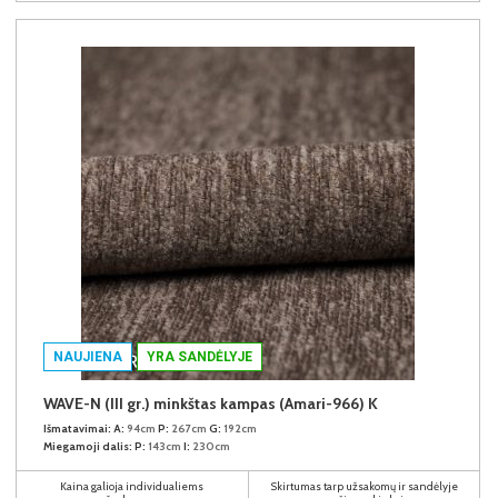
NAUJIENA
YRA SANDĖLYJE
WAVE-N (III gr.) minkštas kampas (Amari-966) K
Išmatavimai:
A:
94cm
P:
267cm
G:
192cm
Miegamoji dalis:
P:
143cm
I:
230cm
Kaina galioja individualiems
Skirtumas tarp užsakomų ir sandėlyje