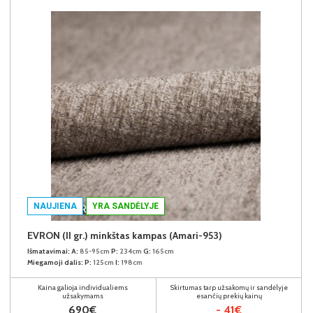
NAUJIENA
YRA SANDĖLYJE
EVRON (II gr.) minkštas kampas (Amari-953)
Išmatavimai:
A:
85-95cm
P:
234cm
G:
165cm
Miegamoji dalis:
P:
125cm
I:
198cm
Kaina galioja individualiems
Skirtumas tarp užsakomų ir sandėlyje
užsakymams
esančių prekių kainų
690€
- 41€