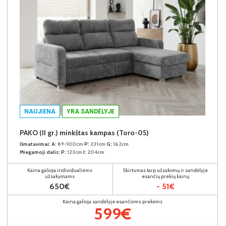
NAUJIENA
YRA SANDĖLYJE
PAKO (II gr.) minkštas kampas (Toro-05)
Išmatavimai:
A:
89-100cm
P:
231cm
G:
162cm
Miegamoji dalis:
P:
123cm
I:
204cm
Kaina galioja individualiems
Skirtumas tarp užsakomų ir sandėlyje
užsakymams
esančių prekių kainų
650€
- 51€
Kaina galioja sandėlyje esančioms prekėms
599€