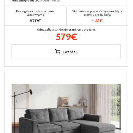
Miegamoji dalis:
P:
140cm
I:
197cm
Kaina galioja individualiems
Skirtumas tarp užsakomų ir sandėlyje
užsakymams
esančių prekių kainų
620€
- 41€
Kaina galioja sandėlyje esančioms prekėms
579€
Į krepšelį