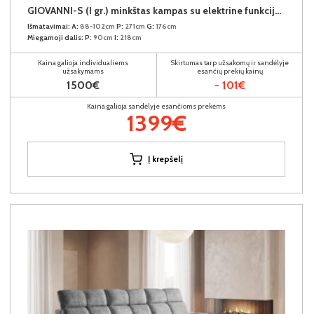
GIOVANNI-S (I gr.) minkštas kampas su elektrine funkcija (Aphrodite-21) K
Išmatavimai:
A:
88-102cm
P:
271cm
G:
176cm
Miegamoji dalis:
P:
90cm
I:
218cm
Kaina galioja individualiems
Skirtumas tarp užsakomų ir sandėlyje
užsakymams
esančių prekių kainų
1500€
- 101€
Kaina galioja sandėlyje esančioms prekėms
1399€
Į krepšelį