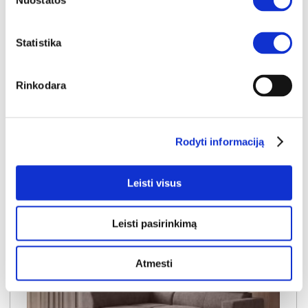
Nuostatos
Išmatavimai:
A:
90-100cm
P:
263cm
G:
170-235cm
Miegamoji dalis:
P:
128cm
I:
205cm
Statistika
Kaina galioja individualiems
Skirtumas tarp užsakomų ir sandėlyje
užsakymams
esančių prekių kainų
1150€
- 51€
Rinkodara
Kaina galioja sandėlyje esančioms prekėms
1099€
Į krepšelį
Rodyti informaciją
Leisti visus
Leisti pasirinkimą
Atmesti