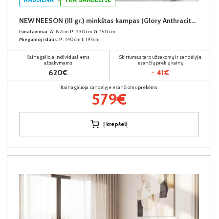
NEW NEESON (III gr.) minkštas kampas (Glory Anthracite-18)
Išmatavimai:
A:
82cm
P:
230cm
G:
150cm
Miegamoji dalis:
P:
140cm
I:
197cm
Kaina galioja individualiems
Skirtumas tarp užsakomų ir sandėlyje
užsakymams
esančių prekių kainų
620€
- 41€
Kaina galioja sandėlyje esančioms prekėms
579€
Į krepšelį