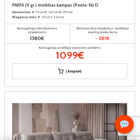
PARIS (V gr.) minkštas kampas (Penta-16) D
Išmatavimai:
A:
92cm
P:
267cm
G:
190cm
Miegamoji dalis:
P:
151cm
I:
220cm
Kaina galioja individualiems
Skirtumas tarp užsakomų ir sandėlyje
užsakymams
esančių prekių kainų
1380€
- 281€
Kaina galioja sandėlyje esančioms prekėms
1099€
Į krepšelį
Kiekis: