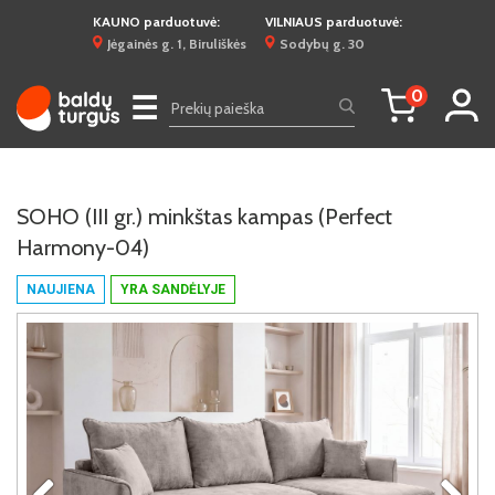
KAUNO parduotuvė:
VILNIAUS parduotuvė:
Jėgainės g. 1, Biruliškės
Sodybų g. 30
0
☰
SOHO (III gr.) minkštas kampas (Perfect
Harmony-04)
NAUJIENA
YRA SANDĖLYJE