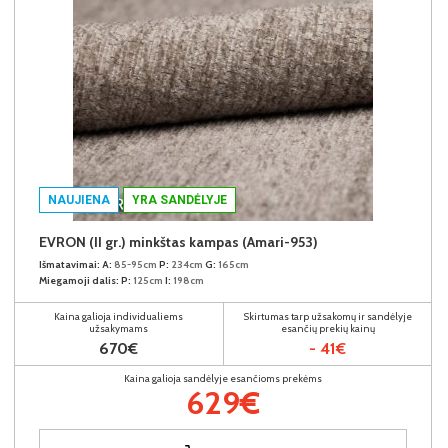
NAUJIENA
YRA SANDĖLYJE
EVRON (II gr.) minkštas kampas (Amari-953)
Išmatavimai:
A:
85-95cm
P:
234cm
G:
165cm
Miegamoji dalis:
P:
125cm
I:
198cm
Kaina galioja individualiems
Skirtumas tarp užsakomų ir sandėlyje
užsakymams
esančių prekių kainų
670€
- 41€
Kaina galioja sandėlyje esančioms prekėms
629€