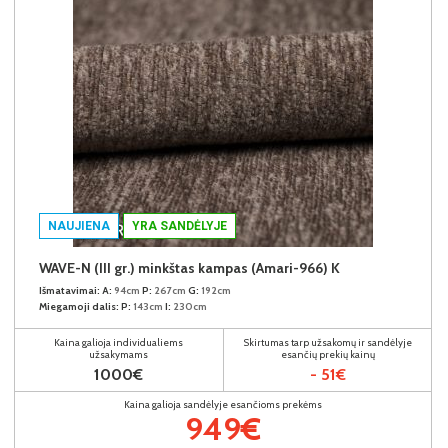
NAUJIENA
YRA SANDĖLYJE
WAVE-N (III gr.) minkštas kampas (Amari-966) K
Išmatavimai:
A:
94cm
P:
267cm
G:
192cm
Miegamoji dalis:
P:
143cm
I:
230cm
Kaina galioja individualiems
Skirtumas tarp užsakomų ir sandėlyje
užsakymams
esančių prekių kainų
1000€
- 51€
Kaina galioja sandėlyje esančioms prekėms
949€