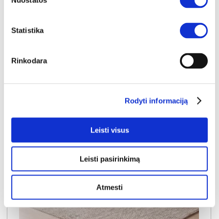
1150€
- 51€
Nuostatos
Kaina galioja sandėlyje esančioms prekėms
1099€
Statistika
Į krepšelį
Rinkodara
Rodyti informaciją
Leisti visus
Leisti pasirinkimą
Atmesti