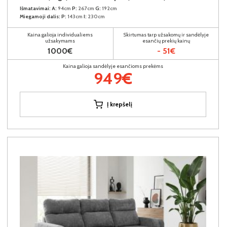
Išmatavimai:
A:
94cm
P:
267cm
G:
192cm
Miegamoji dalis:
P:
143cm
I:
230cm
Kaina galioja individualiems
Skirtumas tarp užsakomų ir sandėlyje
užsakymams
esančių prekių kainų
1000€
- 51€
Kaina galioja sandėlyje esančioms prekėms
949€
Į krepšelį