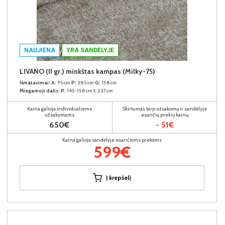
NAUJIENA
YRA SANDĖLYJE
LIVANO (II gr.) minkštas kampas (Milky-75)
Išmatavimai:
A:
95cm
P:
285cm
G:
158cm
Miegamoji dalis:
P:
145-158cm
I:
227cm
Kaina galioja individualiems
Skirtumas tarp užsakomų ir sandėlyje
užsakymams
esančių prekių kainų
650€
- 51€
Kaina galioja sandėlyje esančioms prekėms
599€
Į krepšelį