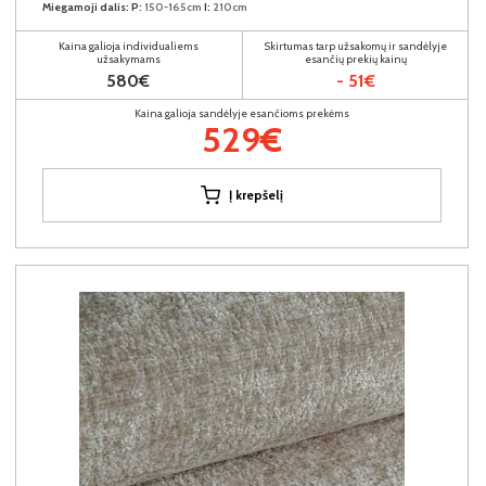
Miegamoji dalis:
P:
150-165cm
I:
210cm
Kaina galioja individualiems
Skirtumas tarp užsakomų ir sandėlyje
užsakymams
esančių prekių kainų
580€
- 51€
Kaina galioja sandėlyje esančioms prekėms
529€
Į krepšelį