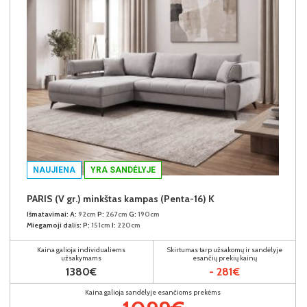
NAUJIENA
YRA SANDĖLYJE
PARIS (V gr.) minkštas kampas (Penta-16) K
Išmatavimai:
A:
92cm
P:
267cm
G:
190cm
Miegamoji dalis:
P:
151cm
I:
220cm
Kaina galioja individualiems
Skirtumas tarp užsakomų ir sandėlyje
užsakymams
esančių prekių kainų
1380€
- 281€
Kaina galioja sandėlyje esančioms prekėms