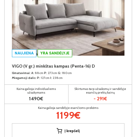
NAUJIENA
YRA SANDĖLYJE
VIGO (V gr.) minkštas kampas (Penta-16) D
Išmatavimai:
A:
88cm
P:
273cm
G:
180cm
Miegamoji dalis:
P:
127cm
I:
238cm
Kaina galioja individualiems
Skirtumas tarp užsakomų ir sandėlyje
užsakymams
esančių prekių kainų
1490€
- 291€
Kaina galioja sandėlyje esančioms prekėms
1199€
Į krepšelį