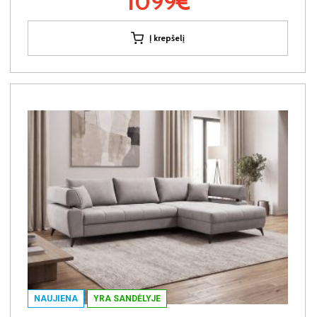
1099€
Į krepšelį
NAUJIENA
YRA SANDĖLYJE