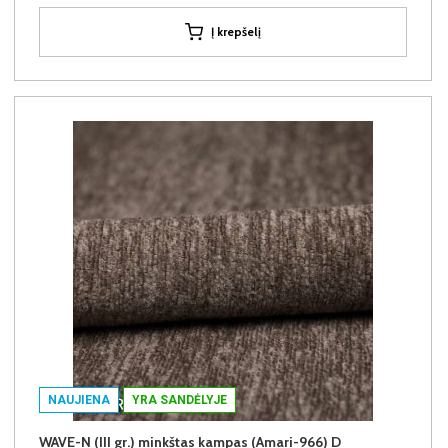
Į krepšelį
NAUJIENA
YRA SANDĖLYJE
WAVE-N (III gr.) minkštas kampas (Amari-966) D