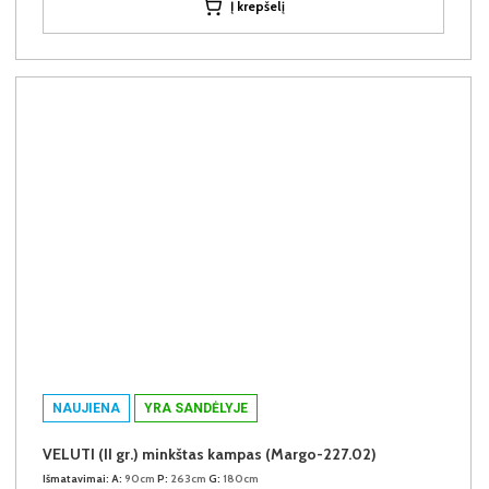
Į krepšelį
NAUJIENA
YRA SANDĖLYJE
VELUTI (II gr.) minkštas kampas (Margo-227.02)
Išmatavimai:
A:
90cm
P:
263cm
G:
180cm