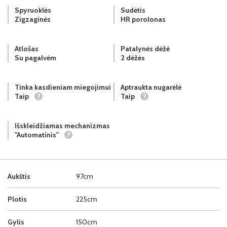
Spyruoklės
Sudėtis
Zigzaginės
HR porolonas
Atlošas
Patalynės dėžė
Su pagalvėm
2 dėžės
Tinka kasdieniam miegojimui
Aptraukta nugarėlė
Taip
?
Taip
?
Išskleidžiamas mechanizmas
"Automatinis"
?
Aukštis
97cm
Plotis
225cm
Gylis
150cm