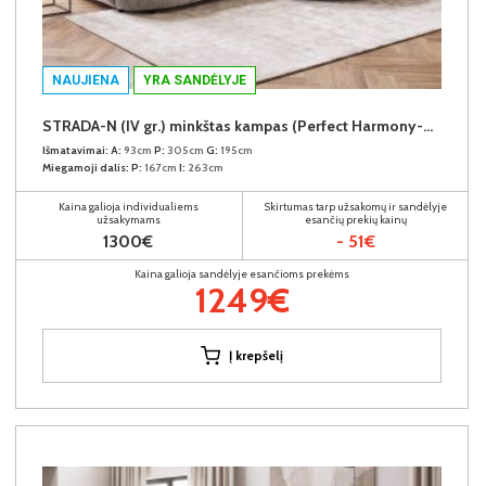
NAUJIENA
YRA SANDĖLYJE
STRADA-N (IV gr.) minkštas kampas (Perfect Harmony-04) D
Išmatavimai:
A:
93cm
P:
305cm
G:
195cm
Miegamoji dalis:
P:
167cm
I:
263cm
Kaina galioja individualiems
Skirtumas tarp užsakomų ir sandėlyje
užsakymams
esančių prekių kainų
1300€
- 51€
Kaina galioja sandėlyje esančioms prekėms
1249€
Į krepšelį