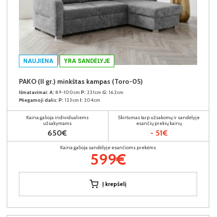
NAUJIENA
YRA SANDĖLYJE
PAKO (II gr.) minkštas kampas (Toro-05)
Išmatavimai:
A:
89-100cm
P:
231cm
G:
162cm
Miegamoji dalis:
P:
123cm
I:
204cm
Kaina galioja individualiems
Skirtumas tarp užsakomų ir sandėlyje
užsakymams
esančių prekių kainų
650€
- 51€
Kaina galioja sandėlyje esančioms prekėms
599€
Į krepšelį