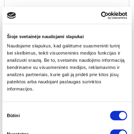
Šioje svetainėje naudojami slapukai
Naudojame slapukus, kad galėtume suasmeninti turinį
bei skelbimus, teikti visuomeninės medijos funkcijas ir
analizuoti srautą. Be to, svetainės naudojimo informaciją
bendriname su visuomeninės medijos, reklamavimo ir
analizės partneriais, kurie gali ją pridėti prie kitos jūsų
pateiktos arba naudojant paslaugas surinktos
informacijos.
NAUJIENA
YRA SANDĖLYJE
DORIAN (III gr.) minkštas kampas (Bubble-04) D
Sutikimo
Išmatavimai:
A:
90-100cm
P:
263cm
G:
170-235cm
Miegamoji dalis:
P:
128cm
I:
205cm
Būtini
pasirinkimas
Kaina galioja individualiems
Skirtumas tarp užsakomų ir sandėlyje
užsakymams
esančių prekių kainų