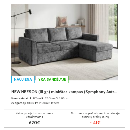
NAUJIENA
YRA SANDĖLYJE
NEW NEESON (III gr.) minkštas kampas (Symphony Antracite-20)
Išmatavimai:
A:
82cm
P:
230cm
G:
150cm
Miegamoji dalis:
P:
140cm
I:
197cm
Kaina galioja individualiems
Skirtumas tarp užsakomų ir sandėlyje
užsakymams
esančių prekių kainų
620€
- 41€