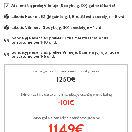
Atsiimti šią prekę Vilniuje (Sodybų g. 30) galite iš karto!
Likutis Kauno LEZ (Jėgainės g. 1, Biruliškės) sandėlyje – 8 vnt.
Likutis Vilniaus (Sodybų g. 30) sandėlyje – 1 vnt.
Sandėlyje esančias prekes į kitus miestus ir rajonus
pristatome per 1-10 d. d.
Sandėlyje esančias prekes Vilniuje, Kaune ir jų rajonuose
pristatome per 1-6 d. d.
Kaina galioja individualiems užsakymams
1250€
Skirtumas tarp užsakomų ir sandėlyje esančių prekių kainų
-101€
Kaina galioja sandėlyje esančioms prekėms
1149€