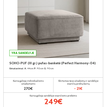
YRA SANDĖLYJE
SOHO-PUF (III gr.) pufas-banketė (Perfect Harmony-04)
Išmatavimai:
A:
44cm
P:
90cm
G:
90cm
Kaina galioja individualiems
Skirtumas tarp užsakomų ir sandėlyje
užsakymams
esančių prekių kainų
270€
- 21€
Kaina galioja sandėlyje esančioms prekėms
249€