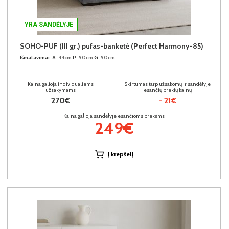
YRA SANDĖLYJE
SOHO-PUF (III gr.) pufas-banketė (Perfect Harmony-85)
Išmatavimai:
A:
44cm
P:
90cm
G:
90cm
Kaina galioja individualiems
Skirtumas tarp užsakomų ir sandėlyje
užsakymams
esančių prekių kainų
270€
- 21€
Kaina galioja sandėlyje esančioms prekėms
249€
Į krepšelį