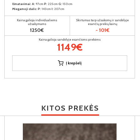
Išmatavimai:
A:
97cm
P:
225cm
G:
150cm
Miegamoji dalis:
P:
143cm
I:
207cm
Kaina galioja individualiems
Skirtumas tarp užsakomų ir sandėlyje
užsakymams
esančių prekių kainų
1250€
- 101€
Kaina galioja sandėlyje esančioms prekėms
1149€
Į krepšelį
KITOS PREKĖS