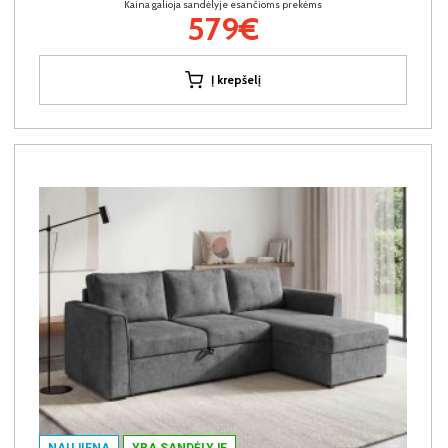
Kaina galioja sandėlyje esančioms prekėms
579€
Į krepšelį
NAUJIENA
YRA SANDĖLYJE