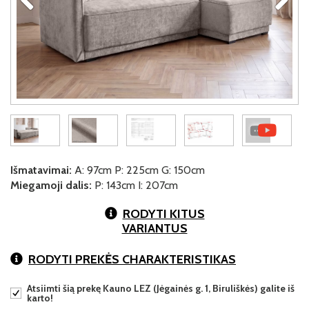
Išmatavimai:
A: 97cm P: 225cm G: 150cm
Miegamoji dalis:
P: 143cm I: 207cm
RODYTI KITUS
VARIANTUS
RODYTI PREKĖS CHARAKTERISTIKAS
Atsiimti šią prekę Kauno LEZ (Jėgainės g. 1, Biruliškės) galite iš
karto!