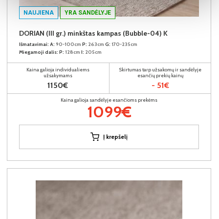
NAUJIENA
YRA SANDĖLYJE
DORIAN (III gr.) minkštas kampas (Bubble-04) K
Išmatavimai:
A:
90-100cm
P:
263cm
G:
170-235cm
Miegamoji dalis:
P:
128cm
I:
205cm
Kaina galioja individualiems
Skirtumas tarp užsakomų ir sandėlyje
užsakymams
esančių prekių kainų
1150€
- 51€
Kaina galioja sandėlyje esančioms prekėms
1099€
Į krepšelį