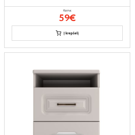
Kaina:
59€
Į krepšelį