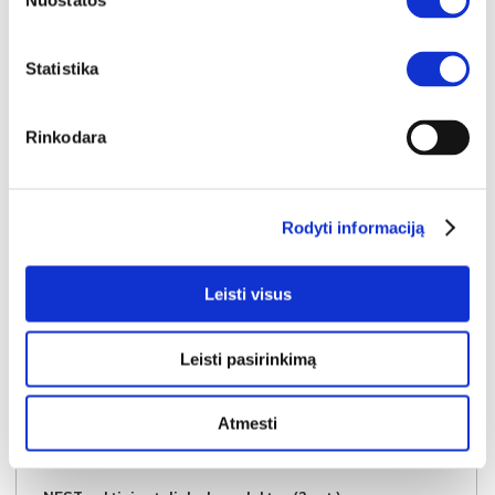
Nuostatos
Į krepšelį
Statistika
Rinkodara
Rodyti informaciją
Leisti visus
Leisti pasirinkimą
Atmesti
IŠPARDAVIMAS
YRA SANDĖLYJE