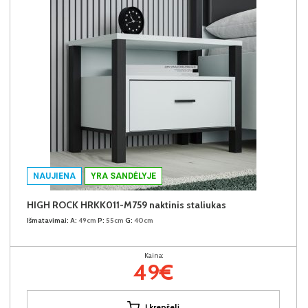
NAUJIENA
YRA SANDĖLYJE
HIGH ROCK HRKK011-M759 naktinis staliukas
Išmatavimai:
A:
49cm
P:
55cm
G:
40cm
Kaina:
49€
Į krepšelį