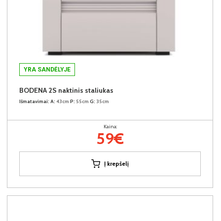
YRA SANDĖLYJE
BODENA 2S naktinis staliukas
Išmatavimai:
A:
43cm
P:
55cm
G:
35cm
Kaina:
59€
Į krepšelį