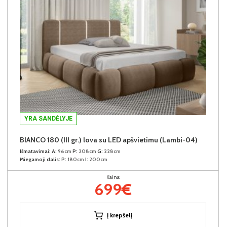
YRA SANDĖLYJE
BIANCO 180 (III gr.) lova su LED apšvietimu (Lambi-04)
Išmatavimai:
A:
96cm
P:
208cm
G:
228cm
Miegamoji dalis:
P:
180cm
I:
200cm
Kaina:
699€
Į krepšelį