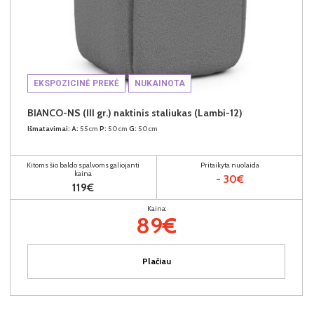
EKSPOZICINĖ PREKĖ
NUKAINOTA
BIANCO-NS (III gr.) naktinis staliukas (Lambi-12)
Išmatavimai:
A:
55cm
P:
50cm
G:
50cm
Kitoms šio baldo spalvoms galiojanti
Pritaikyta nuolaida
kaina
- 30€
119€
Kaina:
89€
Plačiau