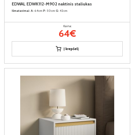
EDWAL EDWK112-M902 naktinis staliukas
Išmatavimai:
A:
64cm
P:
50cm
G:
42cm
Kaina:
64€
Į krepšelį