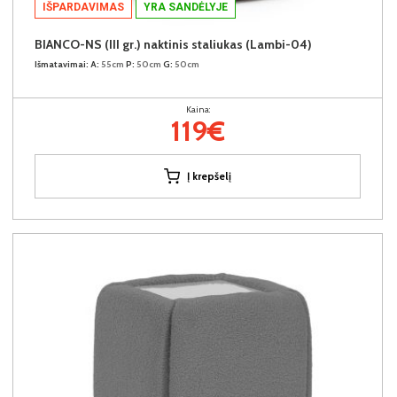
IŠPARDAVIMAS
YRA SANDĖLYJE
BIANCO-NS (III gr.) naktinis staliukas (Lambi-04)
Išmatavimai:
A:
55cm
P:
50cm
G:
50cm
Kaina:
119€
Į krepšelį