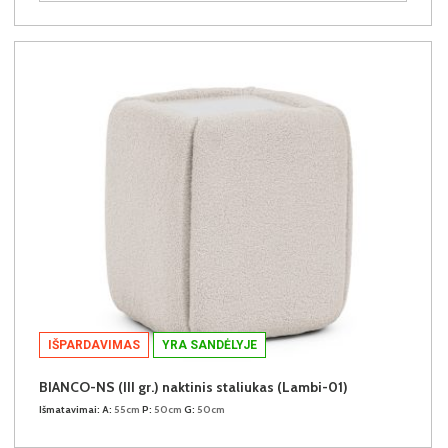
IŠPARDAVIMAS
YRA SANDĖLYJE
BIANCO-NS (III gr.) naktinis staliukas (Lambi-01)
Išmatavimai:
A:
55cm
P:
50cm
G:
50cm