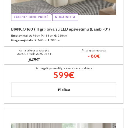
EKSPOZICINĖ PREKĖ
NUKAINOTA
BIANCO 160 (III gr.) lova su LED apšvietimu (Lambi-01)
Išmatavimai:
A:
96cm
P:
188cm
G:
228cm
Miegamoji dalis:
P:
160cm
I:
200cm
Kaina taikyta laikotarpiu
Pritaikyta nuolaida
2026-06-15 iki 2026-07-14
- 80€
679€
Kaina galioja sandėlyje esančioms prekėms
599€
Plačiau