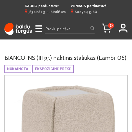
KAUNO parduotuvė:
VILNIAUS parduotuvė:
Jėgainės g. 1, Biruliškės
Sodybų g. 30
0
☰
BIANCO-NS (III gr.) naktinis staliukas (Lambi-06)
NUKAINOTA
EKSPOZICINĖ PREKĖ