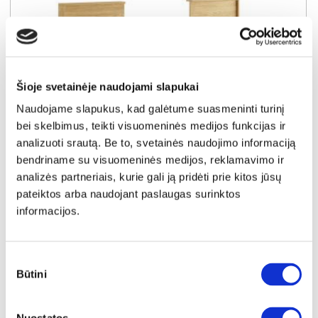
Šioje svetainėje naudojami slapukai
Naudojame slapukus, kad galėtume suasmeninti turinį
bei skelbimus, teikti visuomeninės medijos funkcijas ir
analizuoti srautą. Be to, svetainės naudojimo informaciją
bendriname su visuomeninės medijos, reklamavimo ir
SUPER KAINA
YRA SANDĖLYJE
analizės partneriais, kurie gali ją pridėti prie kitos jūsų
pateiktos arba naudojant paslaugas surinktos
BALTIC D naktinių staliukų komplektas (2vnt.)
informacijos.
Išmatavimai:
A:
102cm
P:
49cm
G:
40cm
Kaina taikyta laikotarpiu
Pritaikyta nuolaida
2026-06-28 iki 2026-07-27
Sutikimo
- 30€
179€
Būtini
pasirinkimas
Kaina galioja sandėlyje esančioms prekėms
149€