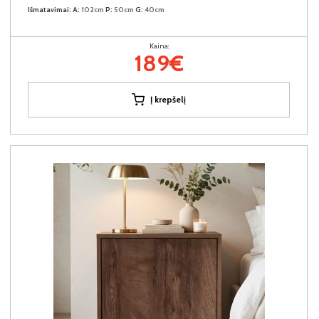
Išmatavimai:
A:
102cm
P:
50cm
G:
40cm
Kaina:
189€
Į krepšelį