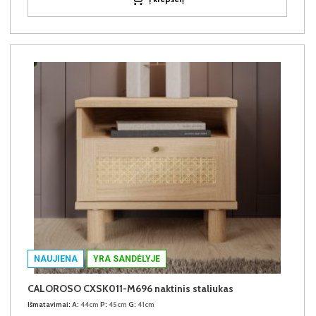
NAUJIENA
YRA SANDĖLYJE
CALOROSO CXSK011-M696 naktinis staliukas
Išmatavimai:
A:
44cm
P:
45cm
G:
41cm