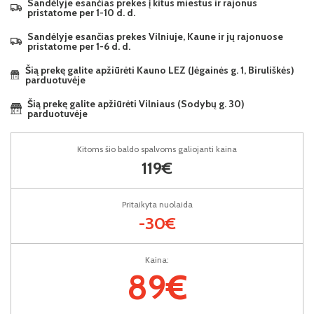
Sandėlyje esančias prekes į kitus miestus ir rajonus
pristatome per 1-10 d. d.
Sandėlyje esančias prekes Vilniuje, Kaune ir jų rajonuose
pristatome per 1-6 d. d.
Šią prekę galite apžiūrėti Kauno LEZ (Jėgainės g. 1, Biruliškės)
parduotuvėje
Šią prekę galite apžiūrėti Vilniaus (Sodybų g. 30)
parduotuvėje
Kitoms šio baldo spalvoms galiojanti kaina
119€
Pritaikyta nuolaida
-30€
Kaina:
89€