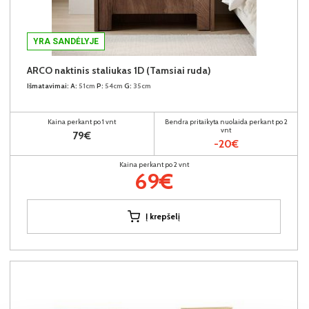
YRA SANDĖLYJE
ARCO naktinis staliukas 1D (Tamsiai ruda)
Išmatavimai:
A:
51cm
P:
54cm
G:
35cm
Kaina perkant po 1 vnt
Bendra pritaikyta nuolaida perkant po 2
vnt
79€
-20€
Kaina perkant po 2 vnt
69€
Į krepšelį