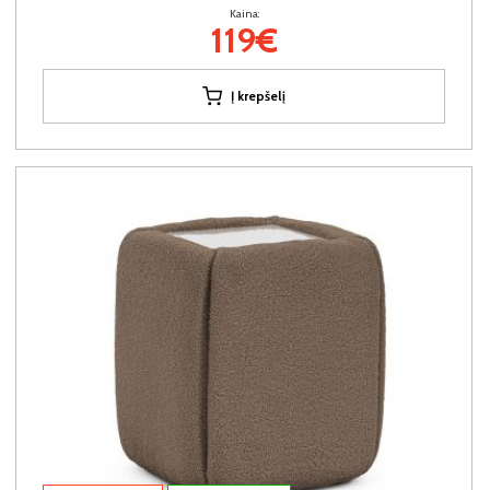
Kaina:
119€
Į krepšelį