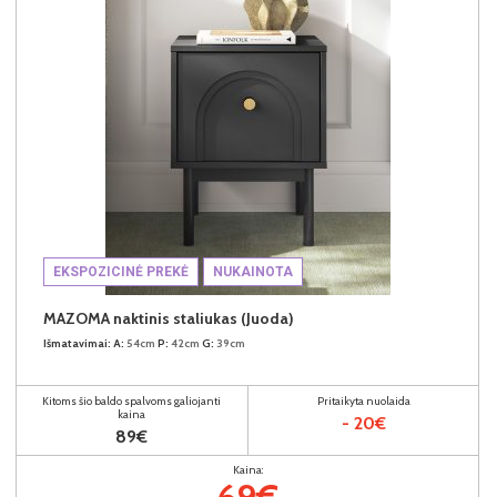
EKSPOZICINĖ PREKĖ
NUKAINOTA
MAZOMA naktinis staliukas (Juoda)
Išmatavimai:
A:
54cm
P:
42cm
G:
39cm
Kitoms šio baldo spalvoms galiojanti
Pritaikyta nuolaida
kaina
- 20€
89€
Kaina:
69€