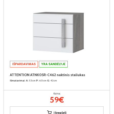
IŠPARDAVIMAS
YRA SANDĖLYJE
ATTENTION ATNK05R-C462 naktinis staliukas
Išmatavimai:
A:
53cm
P:
60cm
G:
42cm
Kaina:
59€
Į krepšelį