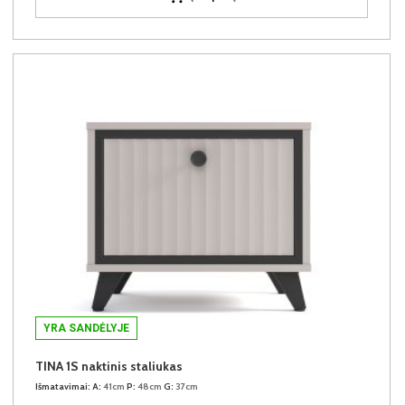
YRA SANDĖLYJE
TINA 1S naktinis staliukas
Išmatavimai:
A:
41cm
P:
48cm
G:
37cm