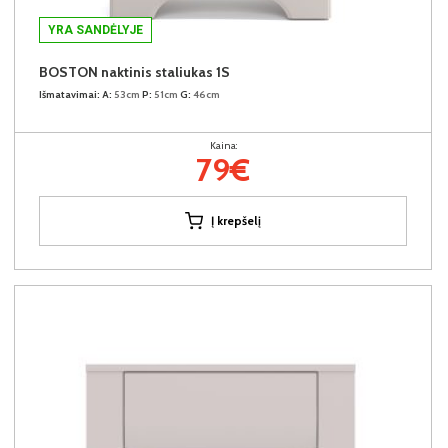
YRA SANDĖLYJE
BOSTON naktinis staliukas 1S
Išmatavimai:
A:
53cm
P:
51cm
G:
46cm
Kaina:
79€
Į krepšelį