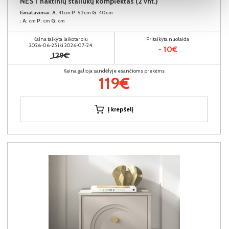
NEST naktinių staliukų komplektas (2 vnt.)
Išmatavimai:
A:
41cm
P:
52cm
G:
40cm
:
A:
cm
P:
cm
G:
cm
Kaina taikyta laikotarpiu
Pritaikyta nuolaida
2026-06-25 iki 2026-07-24
- 10€
129€
Kaina galioja sandėlyje esančioms prekėms
119€
Į krepšelį