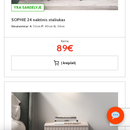
YRA SANDĖLYJE
SOPHIE 24 naktinis staliukas
Išmatavimai:
A:
53cm
P:
40cm
G:
34cm
Kaina:
89€
Į krepšelį