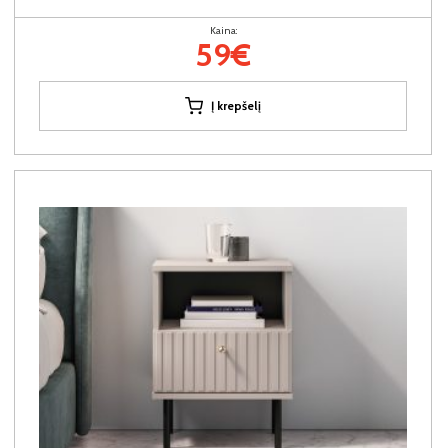
Kaina:
59€
Į krepšelį