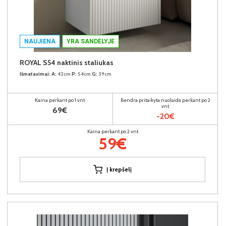
NAUJIENA
YRA SANDĖLYJE
ROYAL S54 naktinis staliukas
Išmatavimai:
A:
42cm
P:
54cm
G:
39cm
Kaina perkant po 1 vnt
Bendra pritaikyta nuolaida perkant po 2
vnt
69€
-20€
Kaina perkant po 2 vnt
59€
Į krepšelį