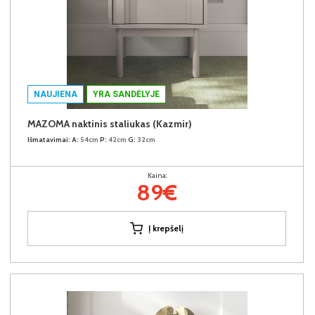
NAUJIENA
YRA SANDĖLYJE
MAZOMA naktinis staliukas (Kazmir)
Išmatavimai:
A:
54cm
P:
42cm
G:
32cm
Kaina:
89€
Į krepšelį