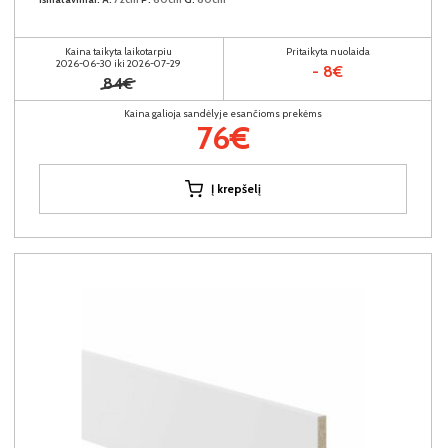
Kaina taikyta laikotarpiu
Pritaikyta nuolaida
2026-06-30 iki 2026-07-29
- 8€
84€
Kaina galioja sandėlyje esančioms prekėms
76€
Į krepšelį