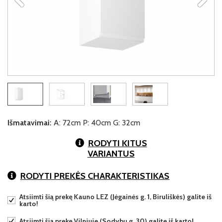
Išmatavimai:
A: 72cm P: 40cm G: 32cm
RODYTI KITUS
VARIANTUS
RODYTI PREKĖS CHARAKTERISTIKAS
Atsiimti šią prekę Kauno LEZ (Jėgainės g. 1, Biruliškės) galite iš
karto!
Atsiimti šią prekę Vilniuje (Sodybų g. 30) galite iš karto!