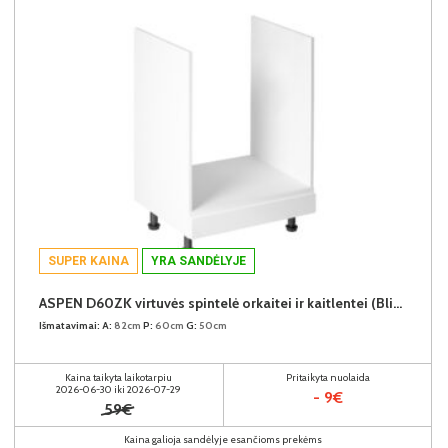
SUPER KAINA
YRA SANDĖLYJE
ASPEN D60ZK virtuvės spintelė orkaitei ir kaitlentei (Blizgus baltas/Baltas)
Išmatavimai:
A:
82cm
P:
60cm
G:
50cm
Kaina taikyta laikotarpiu
Pritaikyta nuolaida
2026-06-30 iki 2026-07-29
- 9€
59€
Kaina galioja sandėlyje esančioms prekėms