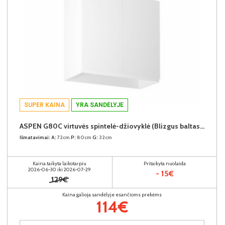
SUPER KAINA
YRA SANDĖLYJE
ASPEN G80C virtuvės spintelė-džiovyklė (Blizgus baltas/Baltas)
Išmatavimai:
A:
72cm
P:
80cm
G:
32cm
Kaina taikyta laikotarpiu
Pritaikyta nuolaida
2026-06-30 iki 2026-07-29
- 15€
129€
Kaina galioja sandėlyje esančioms prekėms
114€