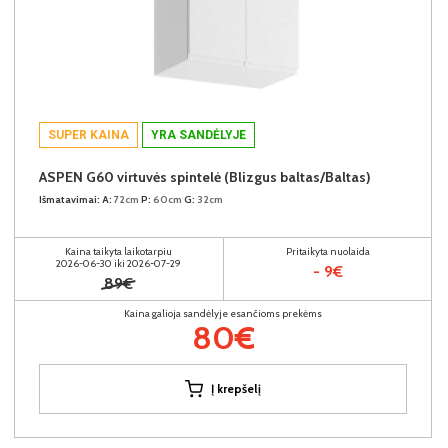
SUPER KAINA
YRA SANDĖLYJE
ASPEN G60 virtuvės spintelė (Blizgus baltas/Baltas)
Išmatavimai:
A:
72cm
P:
60cm
G:
32cm
Kaina taikyta laikotarpiu
Pritaikyta nuolaida
2026-06-30 iki 2026-07-29
- 9€
89€
Kaina galioja sandėlyje esančioms prekėms
80€
Į krepšelį