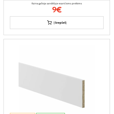
Kaina galioja sandėlyje esančioms prekėms
9€
Į krepšelį