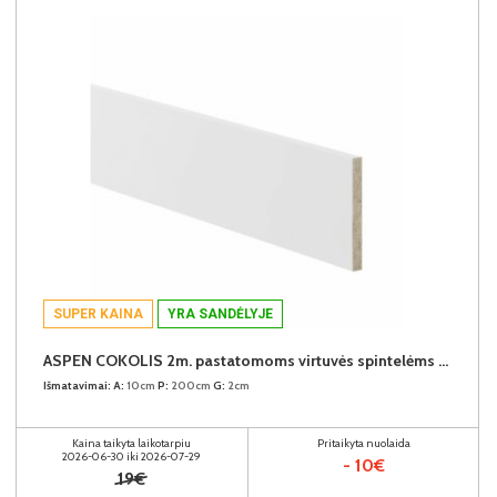
SUPER KAINA
YRA SANDĖLYJE
ASPEN COKOLIS 2m. pastatomoms virtuvės spintelėms (2 metrai) (Baltas)
Išmatavimai:
A:
10cm
P:
200cm
G:
2cm
Kaina taikyta laikotarpiu
Pritaikyta nuolaida
2026-06-30 iki 2026-07-29
- 10€
19€