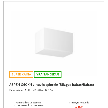
SUPER KAINA
YRA SANDĖLYJE
ASPEN G60KN virtuvės spintelė (Blizgus baltas/Baltas)
Išmatavimai:
A:
36cm
P:
60cm
G:
32cm
Kaina taikyta laikotarpiu
Pritaikyta nuolaida
2026-06-30 iki 2026-07-29
- 8€