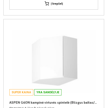
Į krepšelį
SUPER KAINA
YRA SANDĖLYJE
ASPEN G60N kampinė virtuvės spintelė (Blizgus baltas/Baltas)
Išmatavimai:
A:
72cm
P:
60cm
G:
60cm