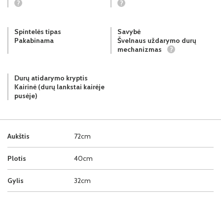
?
?
Spintelės tipas
Savybė
Pakabinama
Švelnaus uždarymo durų
mechanizmas
?
Durų atidarymo kryptis
Kairinė (durų lankstai kairėje
pusėje)
Aukštis
72cm
Plotis
40cm
Gylis
32cm