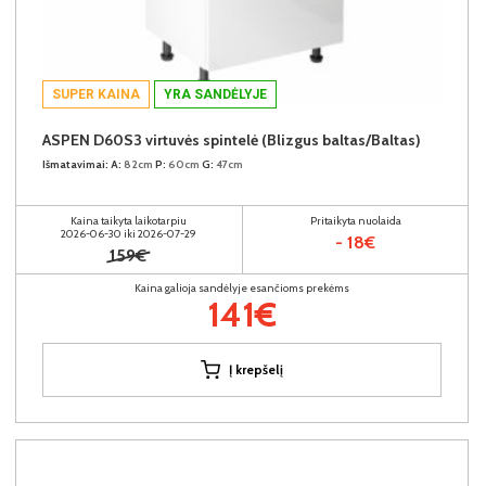
SUPER KAINA
YRA SANDĖLYJE
ASPEN D60S3 virtuvės spintelė (Blizgus baltas/Baltas)
Išmatavimai:
A:
82cm
P:
60cm
G:
47cm
Kaina taikyta laikotarpiu
Pritaikyta nuolaida
2026-06-30 iki 2026-07-29
- 18€
159€
Kaina galioja sandėlyje esančioms prekėms
141€
Į krepšelį