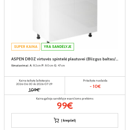
SUPER KAINA
YRA SANDĖLYJE
ASPEN D80Z virtuvės spintelė plautuvei (Blizgus baltas/Baltas)
Išmatavimai:
A:
82cm
P:
80cm
G:
47cm
Kaina taikyta laikotarpiu
Pritaikyta nuolaida
2026-06-30 iki 2026-07-29
- 10€
109€
Kaina galioja sandėlyje esančioms prekėms
99€
Į krepšelį