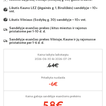
Likutis Kauno LEZ (Jėgainės g. 1, Biruliškės) sandėlyje – 10+
vnt.
Likutis Vilniaus (Sodybų g. 30) sandėlyje – 10+ vnt.
Sandėlyje esančias prekes į kitus miestus ir rajonus
pristatome per 1-10 d. d.
Sandėlyje esančias prekes Vilniuje, Kaune ir jų rajonuose
pristatome per 1-6 d. d.
Kaina taikyta laikotarpiu
2026-06-30 iki 2026-07-29
64€
Pritaikyta nuolaida
-6€
Kaina galioja sandėlyje esančioms prekėms
58€