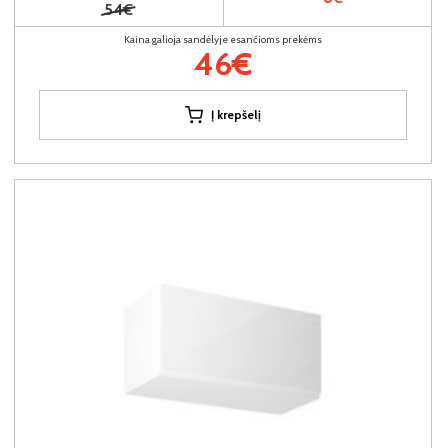
54€
Kaina galioja sandėlyje esančioms prekėms
46€
Į krepšelį