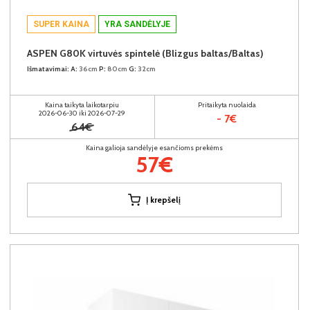
SUPER KAINA
YRA SANDĖLYJE
ASPEN G80K virtuvės spintelė (Blizgus baltas/Baltas)
Išmatavimai:
A:
36cm
P:
80cm
G:
32cm
Kaina taikyta laikotarpiu
Pritaikyta nuolaida
2026-06-30 iki 2026-07-29
- 7€
64€
Kaina galioja sandėlyje esančioms prekėms
57€
Į krepšelį