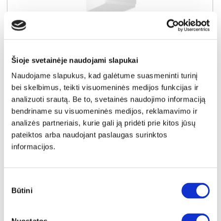
SUPER KAINA
YRA SANDĖLYJE
ASPEN G30-P virtuvės spintelė (dešininė) (Blizgus baltas/Baltas)
Šioje svetainėje naudojami slapukai
Išmatavimai:
A:
72cm
P:
30cm
G:
32cm
Naudojame slapukus, kad galėtume suasmeninti turinį
bei skelbimus, teikti visuomeninės medijos funkcijas ir
Kaina taikyta laikotarpiu
Pritaikyta nuolaida
2026-06-30 iki 2026-07-29
- 5€
analizuoti srautą. Be to, svetainės naudojimo informaciją
54€
bendriname su visuomeninės medijos, reklamavimo ir
Kaina galioja sandėlyje esančioms prekėms
analizės partneriais, kurie gali ją pridėti prie kitos jūsų
49€
pateiktos arba naudojant paslaugas surinktos
informacijos.
Į krepšelį
Sutikimo
Būtini
pasirinkimas