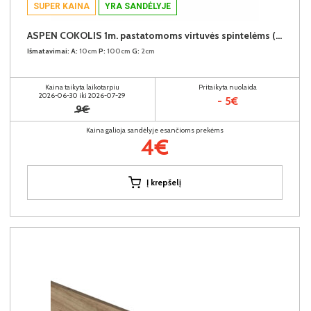
SUPER KAINA
YRA SANDĖLYJE
ASPEN COKOLIS 1m. pastatomoms virtuvės spintelėms (1 metras) (Baltas)
Išmatavimai:
A:
10cm
P:
100cm
G:
2cm
Kaina taikyta laikotarpiu
Pritaikyta nuolaida
2026-06-30 iki 2026-07-29
- 5€
9€
Kaina galioja sandėlyje esančioms prekėms
4€
Į krepšelį