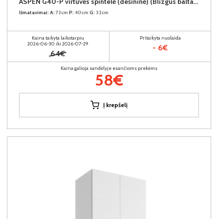
ASPEN G40-P virtuvės spintelė (dešininė) (Blizgus baltas/Baltas)
Išmatavimai:
A:
72cm
P:
40cm
G:
32cm
Kaina taikyta laikotarpiu
Pritaikyta nuolaida
2026-06-30 iki 2026-07-29
- 6€
64€
Kaina galioja sandėlyje esančioms prekėms
58€
Į krepšelį