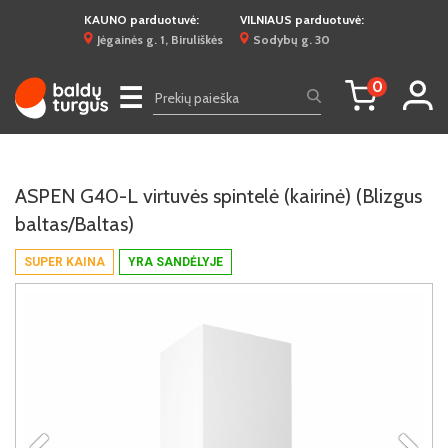
KAUNO parduotuvė:
VILNIAUS parduotuvė:
Jėgainės g. 1, Biruliškės
Sodybų g. 30
0
☰
ASPEN G40-L virtuvės spintelė (kairinė) (Blizgus
baltas/Baltas)
SUPER KAINA
YRA SANDĖLYJE