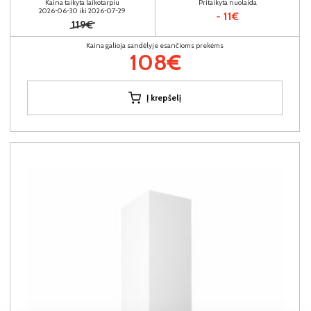
Kaina taikyta laikotarpiu
Pritaikyta nuolaida
2026-06-30 iki 2026-07-29
- 11€
119€
Kaina galioja sandėlyje esančioms prekėms
108€
Į krepšelį