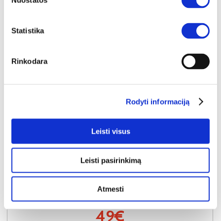
Nuostatos
Statistika
Rinkodara
Rodyti informaciją
SUPER KAINA
YRA SANDĖLYJE
Leisti visus
ASPEN G30-L virtuvės spintelė (kairinė) (Blizgus baltas/Baltas)
Išmatavimai:
A:
72cm
P:
30cm
G:
32cm
Leisti pasirinkimą
Kaina taikyta laikotarpiu
Pritaikyta nuolaida
2026-06-30 iki 2026-07-29
- 5€
54€
Atmesti
Kaina galioja sandėlyje esančioms prekėms
49€