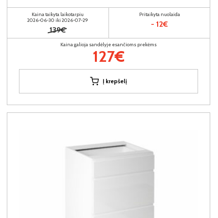
Kaina taikyta laikotarpiu
Pritaikyta nuolaida
2026-06-30 iki 2026-07-29
- 12€
139€
Kaina galioja sandėlyje esančioms prekėms
127€
Į krepšelį