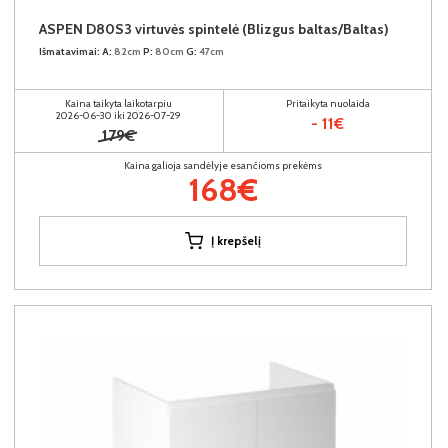
ASPEN D80S3 virtuvės spintelė (Blizgus baltas/Baltas)
Išmatavimai:
A:
82cm
P:
80cm
G:
47cm
Kaina taikyta laikotarpiu
Pritaikyta nuolaida
2026-06-30 iki 2026-07-29
- 11€
179€
Kaina galioja sandėlyje esančioms prekėms
168€
Į krepšelį