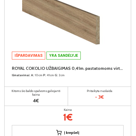
IŠPARDAVIMAS
YRA SANDĖLYJE
ROYAL COKOLIO UŽBAIGIMAS 0,41m. pastatomoms virtuvės spintelėms (komplekte - 2vnt.) (Dab Dziki)
Išmatavimai:
A:
10cm
P:
41cm
G:
2cm
Kitoms šio baldo spalvoms galiojanti
Pritaikyta nuolaida
kaina
- 3€
4€
Kaina:
1€
Į krepšelį