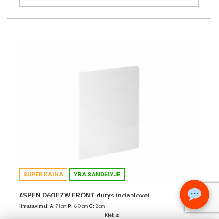
SUPER KAINA
YRA SANDĖLYJE
ASPEN D60FZW FRONT durys indaplovei
Išmatavimai:
A:
71cm
P:
60cm
G:
2cm
Kiekis: