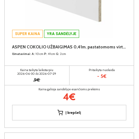
SUPER KAINA
YRA SANDĖLYJE
ASPEN COKOLIO UŽBAIGIMAS 0,41m. pastatomoms virtuvės spintelėms (komplekte - 2vnt.) (Baltas)
Išmatavimai:
A:
10cm
P:
41cm
G:
2cm
Kaina taikyta laikotarpiu
Pritaikyta nuolaida
2026-06-30 iki 2026-07-29
- 5€
9€
Kaina galioja sandėlyje esančioms prekėms
4€
Į krepšelį