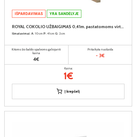
IŠPARDAVIMAS
YRA SANDĖLYJE
ROYAL COKOLIO UŽBAIGIMAS 0,41m. pastatomoms virtuvės spintelėms (komplekte - 2vnt.) (Dab Dziki)
Išmatavimai:
A:
10cm
P:
41cm
G:
2cm
Kitoms šio baldo spalvoms galiojanti
Pritaikyta nuolaida
kaina
- 3€
4€
Kaina:
1€
Į krepšelį