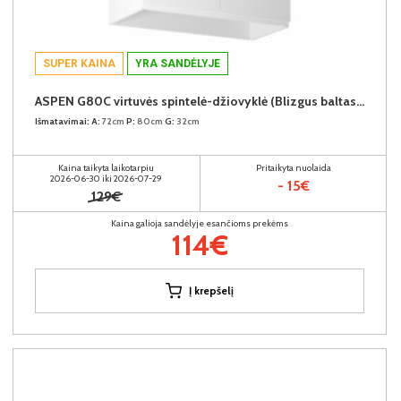
SUPER KAINA
YRA SANDĖLYJE
ASPEN G80C virtuvės spintelė-džiovyklė (Blizgus baltas/Baltas)
Išmatavimai:
A:
72cm
P:
80cm
G:
32cm
Kaina taikyta laikotarpiu
Pritaikyta nuolaida
2026-06-30 iki 2026-07-29
- 15€
129€
Kaina galioja sandėlyje esančioms prekėms
114€
Į krepšelį