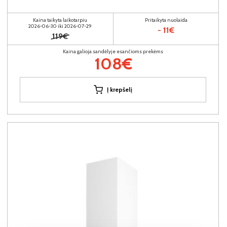
Kaina taikyta laikotarpiu
Pritaikyta nuolaida
2026-06-30 iki 2026-07-29
- 11€
119€
Kaina galioja sandėlyje esančioms prekėms
108€
Į krepšelį