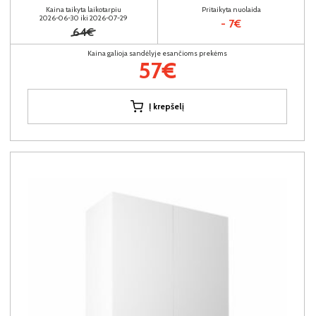
Kaina taikyta laikotarpiu
Pritaikyta nuolaida
2026-06-30 iki 2026-07-29
- 7€
64€
Kaina galioja sandėlyje esančioms prekėms
57€
Į krepšelį