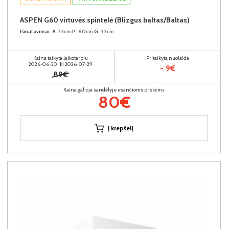
ASPEN G60 virtuvės spintelė (Blizgus baltas/Baltas)
Išmatavimai:
A:
72cm
P:
60cm
G:
32cm
Kaina taikyta laikotarpiu
Pritaikyta nuolaida
2026-06-30 iki 2026-07-29
- 9€
89€
Kaina galioja sandėlyje esančioms prekėms
80€
Į krepšelį