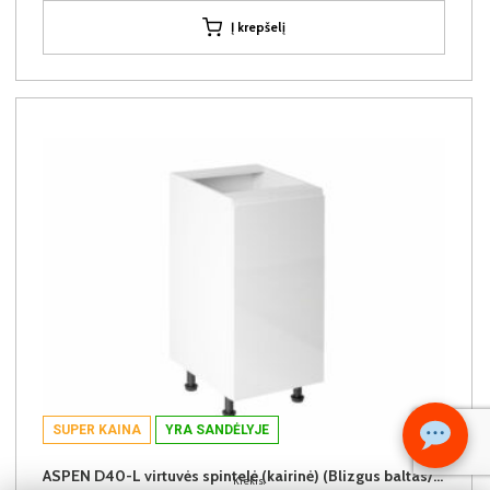
Į krepšelį
SUPER KAINA
YRA SANDĖLYJE
ASPEN D40-L virtuvės spintelė (kairinė) (Blizgus baltas/Baltas)
Kiekis: