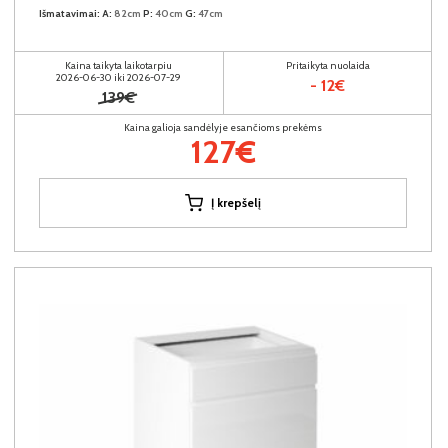
Išmatavimai:
A:
82cm
P:
40cm
G:
47cm
Kaina taikyta laikotarpiu
Pritaikyta nuolaida
2026-06-30 iki 2026-07-29
- 12€
139€
Kaina galioja sandėlyje esančioms prekėms
127€
Į krepšelį