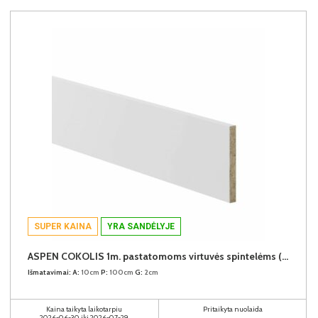
SUPER KAINA
YRA SANDĖLYJE
ASPEN COKOLIS 1m. pastatomoms virtuvės spintelėms (1 metras) (Baltas)
Išmatavimai:
A:
10cm
P:
100cm
G:
2cm
Kaina taikyta laikotarpiu
Pritaikyta nuolaida
2026-06-30 iki 2026-07-29