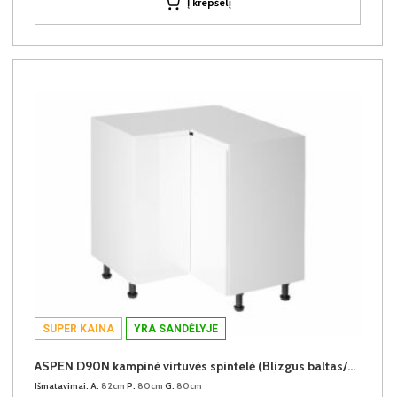
Į krepšelį
SUPER KAINA
YRA SANDĖLYJE
ASPEN D90N kampinė virtuvės spintelė (Blizgus baltas/Baltas)
Išmatavimai:
A:
82cm
P:
80cm
G:
80cm