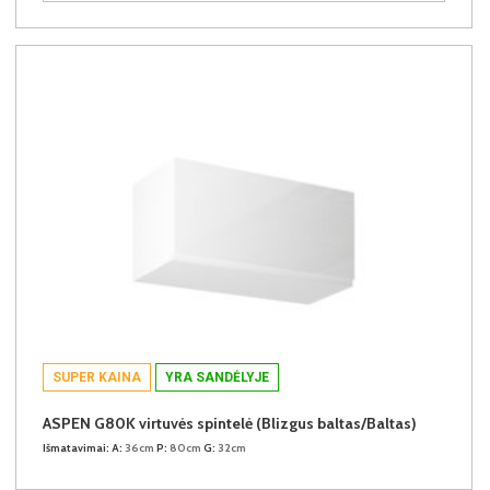
SUPER KAINA
YRA SANDĖLYJE
ASPEN G80K virtuvės spintelė (Blizgus baltas/Baltas)
Išmatavimai:
A:
36cm
P:
80cm
G:
32cm