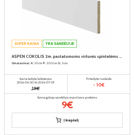
SUPER KAINA
YRA SANDĖLYJE
ASPEN COKOLIS 2m. pastatomoms virtuvės spintelėms (2 metrai) (Baltas)
Išmatavimai:
A:
10cm
P:
200cm
G:
2cm
Kaina taikyta laikotarpiu
Pritaikyta nuolaida
2026-06-30 iki 2026-07-29
- 10€
19€
Kaina galioja sandėlyje esančioms prekėms
9€
Į krepšelį