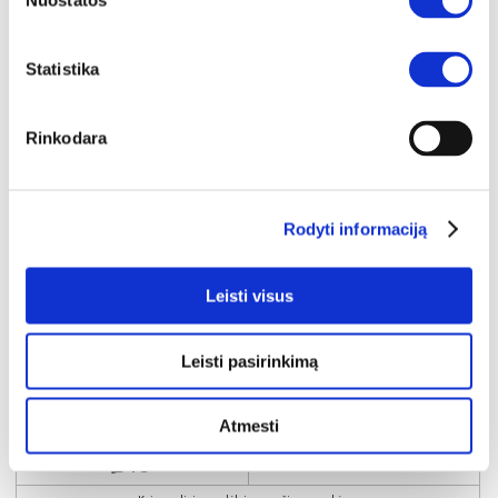
Nuostatos
Statistika
Rinkodara
Rodyti informaciją
Leisti visus
SUPER KAINA
YRA SANDĖLYJE
ASPEN G40-P virtuvės spintelė (dešininė) (Blizgus baltas/Baltas)
Leisti pasirinkimą
Išmatavimai:
A:
72cm
P:
40cm
G:
32cm
Atmesti
Kaina taikyta laikotarpiu
Pritaikyta nuolaida
2026-06-30 iki 2026-07-29
- 6€
64€