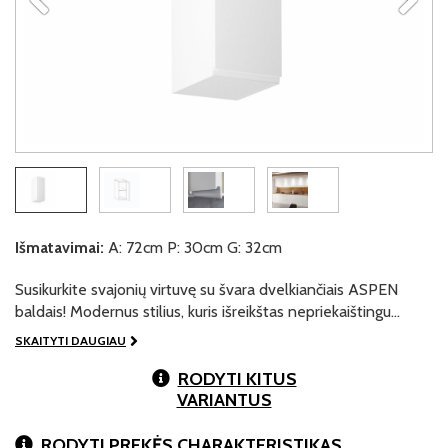
Išmatavimai:
A: 72cm P: 30cm G: 32cm
Susikurkite svajonių virtuvę su švara dvelkiančiais ASPEN
baldais! Modernus stilius, kuris išreikštas nepriekaištingu…
SKAITYTI DAUGIAU
RODYTI KITUS
VARIANTUS
RODYTI PREKĖS CHARAKTERISTIKAS