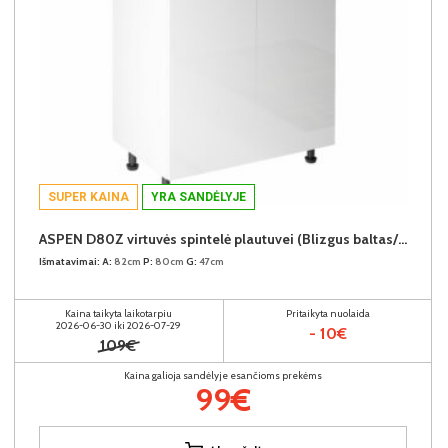
SUPER KAINA
YRA SANDĖLYJE
ASPEN D80Z virtuvės spintelė plautuvei (Blizgus baltas/Baltas)
Išmatavimai:
A:
82cm
P:
80cm
G:
47cm
Kaina taikyta laikotarpiu
Pritaikyta nuolaida
2026-06-30 iki 2026-07-29
- 10€
109€
Kaina galioja sandėlyje esančioms prekėms
99€