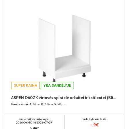
SUPER KAINA
YRA SANDĖLYJE
ASPEN D60ZK virtuvės spintelė orkaitei ir kaitlentei (Blizgus baltas/Baltas)
Išmatavimai:
A:
82cm
P:
60cm
G:
50cm
Kaina taikyta laikotarpiu
Pritaikyta nuolaida
2026-06-30 iki 2026-07-29
- 9€
59€