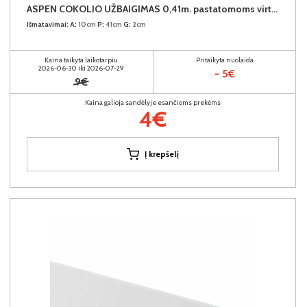
ASPEN COKOLIO UŽBAIGIMAS 0,41m. pastatomoms virtuvės spintelėms (komplekte - 2vnt.) (Baltas)
Išmatavimai:
A:
10cm
P:
41cm
G:
2cm
Kaina taikyta laikotarpiu
Pritaikyta nuolaida
2026-06-30 iki 2026-07-29
- 5€
9€
Kaina galioja sandėlyje esančioms prekėms
4€
Į krepšelį