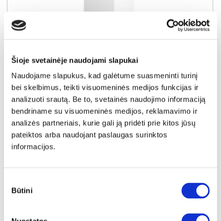
SUPER KAINA
YRA SANDĖLYJE
Šioje svetainėje naudojami slapukai
ASPEN G30-L virtuvės spintelė (kairinė) (Blizgus baltas/Baltas)
Naudojame slapukus, kad galėtume suasmeninti turinį
Išmatavimai:
A:
72cm
P:
30cm
G:
32cm
bei skelbimus, teikti visuomeninės medijos funkcijas ir
analizuoti srautą. Be to, svetainės naudojimo informaciją
Kaina taikyta laikotarpiu
Pritaikyta nuolaida
bendriname su visuomeninės medijos, reklamavimo ir
2026-06-30 iki 2026-07-29
- 5€
54€
analizės partneriais, kurie gali ją pridėti prie kitos jūsų
pateiktos arba naudojant paslaugas surinktos
Kaina galioja sandėlyje esančioms prekėms
49€
informacijos.
Į krepšelį
Sutikimo
Būtini
pasirinkimas