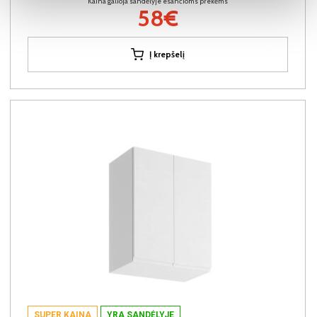
Kaina galioja sandėlyje esančioms prekėms
58€
Į krepšelį
SUPER KAINA
YRA SANDĖLYJE