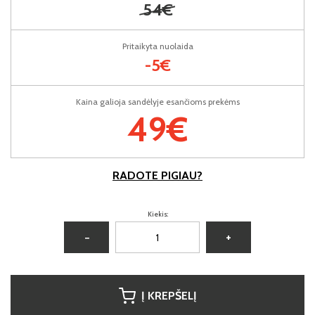
54€
Pritaikyta nuolaida
-5€
Kaina galioja sandėlyje esančioms prekėms
49€
RADOTE PIGIAU?
Kiekis:
−
+
Į KREPŠELĮ