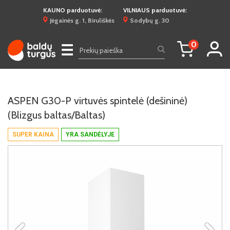
KAUNO parduotuvė:
VILNIAUS parduotuvė:
Jėgainės g. 1, Biruliškės
Sodybų g. 30
0
☰
ASPEN G30-P virtuvės spintelė (dešininė)
(Blizgus baltas/Baltas)
SUPER KAINA
YRA SANDĖLYJE