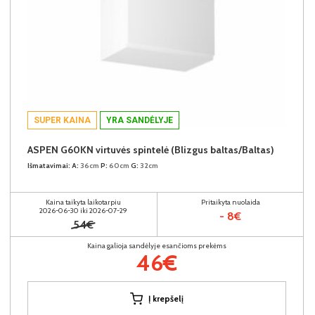
SUPER KAINA
YRA SANDĖLYJE
ASPEN G60KN virtuvės spintelė (Blizgus baltas/Baltas)
Išmatavimai:
A:
36cm
P:
60cm
G:
32cm
Kaina taikyta laikotarpiu
Pritaikyta nuolaida
2026-06-30 iki 2026-07-29
- 8€
54€
Kaina galioja sandėlyje esančioms prekėms
46€
Į krepšelį