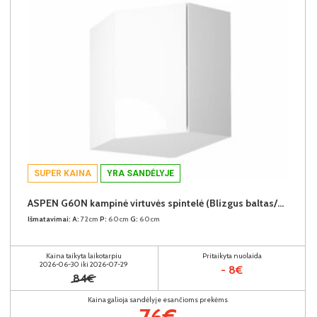
SUPER KAINA
YRA SANDĖLYJE
ASPEN G60N kampinė virtuvės spintelė (Blizgus baltas/Baltas)
Išmatavimai:
A:
72cm
P:
60cm
G:
60cm
Kaina taikyta laikotarpiu
Pritaikyta nuolaida
2026-06-30 iki 2026-07-29
- 8€
84€
Kaina galioja sandėlyje esančioms prekėms
76€