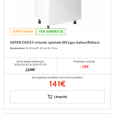
SUPER KAINA
YRA SANDĖLYJE
ASPEN D60S3 virtuvės spintelė (Blizgus baltas/Baltas)
Išmatavimai:
A:
82cm
P:
60cm
G:
47cm
Kaina taikyta laikotarpiu
Pritaikyta nuolaida
2026-06-30 iki 2026-07-29
- 18€
159€
Kaina galioja sandėlyje esančioms prekėms
141€
Į krepšelį