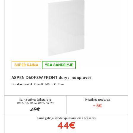
SUPER KAINA
YRA SANDĖLYJE
ASPEN D60FZW FRONT durys indaplovei
Išmatavimai:
A:
71cm
P:
60cm
G:
2cm
Kaina taikyta laikotarpiu
Pritaikyta nuolaida
2026-06-30 iki 2026-07-29
- 5€
49€
Kaina galioja sandėlyje esančioms prekėms
44€