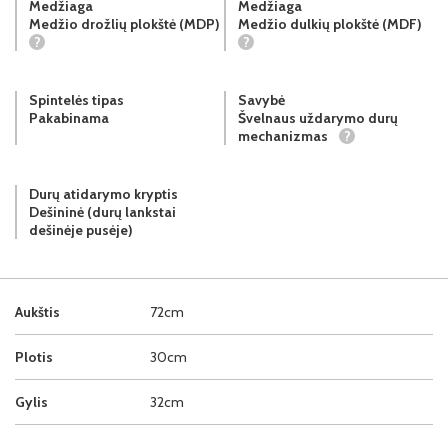
Medžiaga
Medžiaga
Medžio drožlių plokštė (MDP)
Medžio dulkių plokštė (MDF)
?
?
Spintelės tipas
Savybė
Pakabinama
Švelnaus uždarymo durų
mechanizmas
?
Durų atidarymo kryptis
Dešininė (durų lankstai
dešinėje pusėje)
Aukštis
72cm
Plotis
30cm
Gylis
32cm