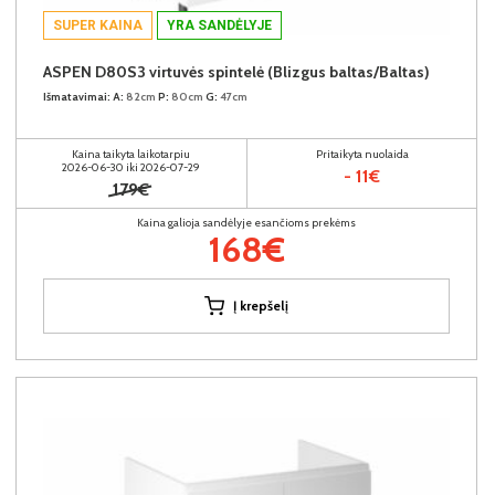
SUPER KAINA
YRA SANDĖLYJE
ASPEN D80S3 virtuvės spintelė (Blizgus baltas/Baltas)
Išmatavimai:
A:
82cm
P:
80cm
G:
47cm
Kaina taikyta laikotarpiu
Pritaikyta nuolaida
2026-06-30 iki 2026-07-29
- 11€
179€
Kaina galioja sandėlyje esančioms prekėms
168€
Į krepšelį