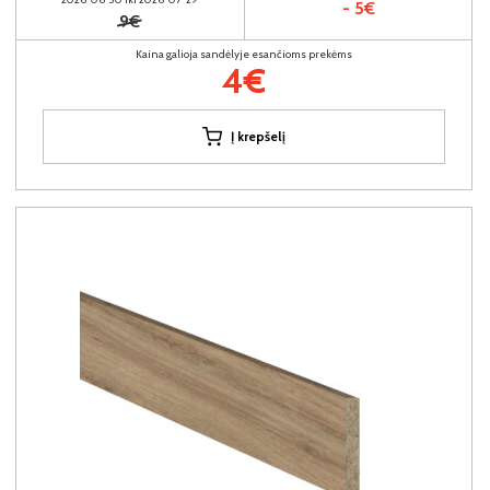
- 5€
9€
Kaina galioja sandėlyje esančioms prekėms
4€
Į krepšelį