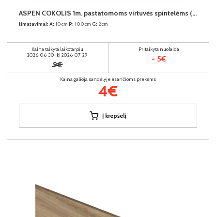
ASPEN COKOLIS 1m. pastatomoms virtuvės spintelėms (1 metras) (Baltas)
Išmatavimai:
A:
10cm
P:
100cm
G:
2cm
Kaina taikyta laikotarpiu
Pritaikyta nuolaida
2026-06-30 iki 2026-07-29
- 5€
9€
Kaina galioja sandėlyje esančioms prekėms
4€
Į krepšelį