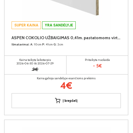
SUPER KAINA
YRA SANDĖLYJE
ASPEN COKOLIO UŽBAIGIMAS 0,41m. pastatomoms virtuvės spintelėms (komplekte - 2vnt.) (Baltas)
Išmatavimai:
A:
10cm
P:
41cm
G:
2cm
Kaina taikyta laikotarpiu
Pritaikyta nuolaida
2026-06-30 iki 2026-07-29
- 5€
9€
Kaina galioja sandėlyje esančioms prekėms
4€
Į krepšelį