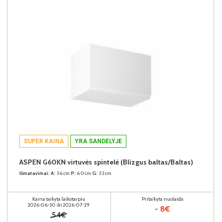
SUPER KAINA
YRA SANDĖLYJE
ASPEN G60KN virtuvės spintelė (Blizgus baltas/Baltas)
Išmatavimai:
A:
36cm
P:
60cm
G:
32cm
Kaina taikyta laikotarpiu
Pritaikyta nuolaida
2026-06-30 iki 2026-07-29
- 8€
54€