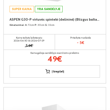
SUPER KAINA
YRA SANDĖLYJE
ASPEN G30-P virtuvės spintelė (dešininė) (Blizgus baltas/Baltas)
Išmatavimai:
A:
72cm
P:
30cm
G:
32cm
Kaina taikyta laikotarpiu
Pritaikyta nuolaida
2026-06-30 iki 2026-07-29
- 5€
54€
Kaina galioja sandėlyje esančioms prekėms
49€
Į krepšelį