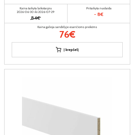
Kaina taikyta laikotarpiu
Pritaikyta nuolaida
2026-06-30 iki 2026-07-29
- 8€
84€
Kaina galioja sandėlyje esančioms prekėms
76€
Į krepšelį