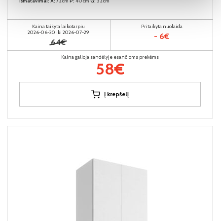
Išmatavimai:
A:
72cm
P:
40cm
G:
32cm
Kaina taikyta laikotarpiu
Pritaikyta nuolaida
2026-06-30 iki 2026-07-29
- 6€
64€
Kaina galioja sandėlyje esančioms prekėms
58€
Į krepšelį