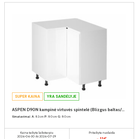
SUPER KAINA
YRA SANDĖLYJE
ASPEN D90N kampinė virtuvės spintelė (Blizgus baltas/Baltas)
Išmatavimai:
A:
82cm
P:
80cm
G:
80cm
Kaina taikyta laikotarpiu
Pritaikyta nuolaida
2026-06-30 iki 2026-07-29
- 11€