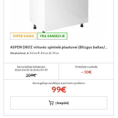
SUPER KAINA
YRA SANDĖLYJE
ASPEN D80Z virtuvės spintelė plautuvei (Blizgus baltas/Baltas)
Išmatavimai:
A:
82cm
P:
80cm
G:
47cm
Kaina taikyta laikotarpiu
Pritaikyta nuolaida
2026-06-30 iki 2026-07-29
- 10€
109€
Kaina galioja sandėlyje esančioms prekėms
99€
Į krepšelį