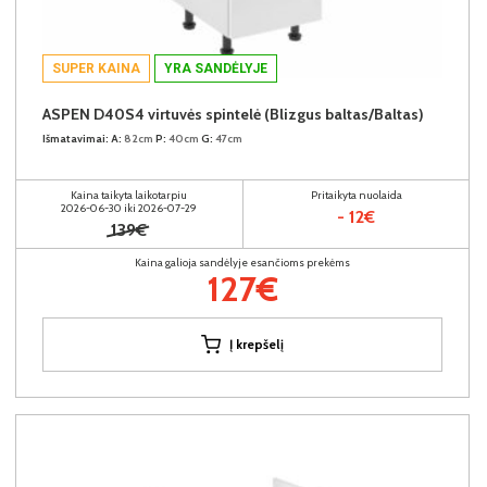
SUPER KAINA
YRA SANDĖLYJE
ASPEN D40S4 virtuvės spintelė (Blizgus baltas/Baltas)
Išmatavimai:
A:
82cm
P:
40cm
G:
47cm
Kaina taikyta laikotarpiu
Pritaikyta nuolaida
2026-06-30 iki 2026-07-29
- 12€
139€
Kaina galioja sandėlyje esančioms prekėms
127€
Į krepšelį