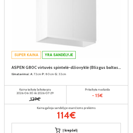
SUPER KAINA
YRA SANDĖLYJE
ASPEN G80C virtuvės spintelė-džiovyklė (Blizgus baltas/Baltas)
Išmatavimai:
A:
72cm
P:
80cm
G:
32cm
Kaina taikyta laikotarpiu
Pritaikyta nuolaida
2026-06-30 iki 2026-07-29
- 15€
129€
Kaina galioja sandėlyje esančioms prekėms
114€
Į krepšelį