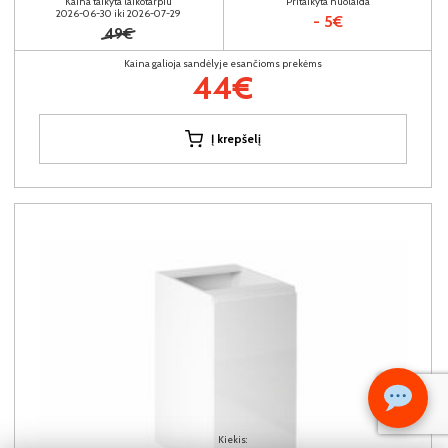
Kaina taikyta laikotarpiu
Pritaikyta nuolaida
2026-06-30 iki 2026-07-29
- 5€
49€
Kaina galioja sandėlyje esančioms prekėms
44€
Į krepšelį
Kiekis: