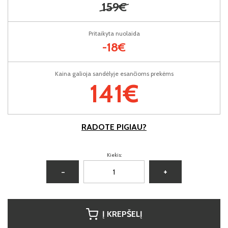
159€
Pritaikyta nuolaida
-18€
Kaina galioja sandėlyje esančioms prekėms
141€
RADOTE PIGIAU?
Kiekis:
−
+
Į KREPŠELĮ