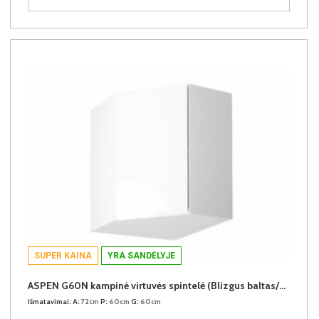
SUPER KAINA
YRA SANDĖLYJE
ASPEN G60N kampinė virtuvės spintelė (Blizgus baltas/Baltas)
Išmatavimai:
A:
72cm
P:
60cm
G:
60cm