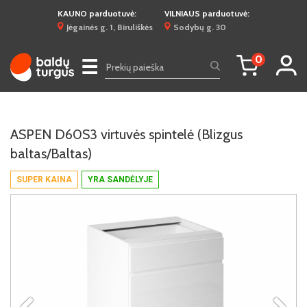
KAUNO parduotuvė:
VILNIAUS parduotuvė:
Jėgainės g. 1, Biruliškės
Sodybų g. 30
0
☰
ASPEN D60S3 virtuvės spintelė (Blizgus
baltas/Baltas)
SUPER KAINA
YRA SANDĖLYJE