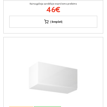
Kaina galioja sandėlyje esančioms prekėms
46€
Į krepšelį