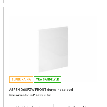
SUPER KAINA
YRA SANDĖLYJE
ASPEN D60FZW FRONT durys indaplovei
Išmatavimai:
A:
71cm
P:
60cm
G:
2cm