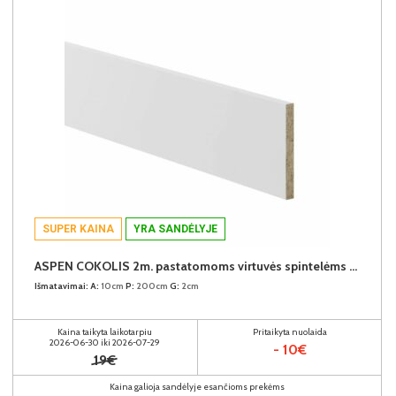
SUPER KAINA
YRA SANDĖLYJE
ASPEN COKOLIS 2m. pastatomoms virtuvės spintelėms (2 metrai) (Baltas)
Išmatavimai:
A:
10cm
P:
200cm
G:
2cm
Kaina taikyta laikotarpiu
Pritaikyta nuolaida
2026-06-30 iki 2026-07-29
- 10€
19€
Kaina galioja sandėlyje esančioms prekėms