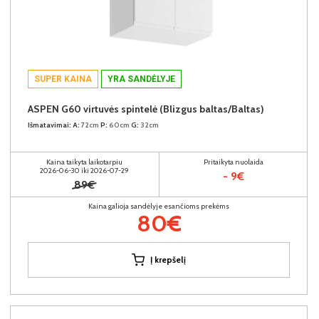
SUPER KAINA
YRA SANDĖLYJE
ASPEN G60 virtuvės spintelė (Blizgus baltas/Baltas)
Išmatavimai:
A:
72cm
P:
60cm
G:
32cm
Kaina taikyta laikotarpiu
Pritaikyta nuolaida
2026-06-30 iki 2026-07-29
- 9€
89€
Kaina galioja sandėlyje esančioms prekėms
80€
Į krepšelį