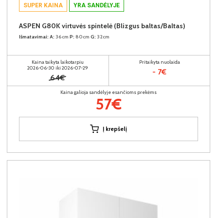
SUPER KAINA
YRA SANDĖLYJE
ASPEN G80K virtuvės spintelė (Blizgus baltas/Baltas)
Išmatavimai:
A:
36cm
P:
80cm
G:
32cm
Kaina taikyta laikotarpiu
Pritaikyta nuolaida
2026-06-30 iki 2026-07-29
- 7€
64€
Kaina galioja sandėlyje esančioms prekėms
57€
Į krepšelį