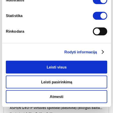
Nuostatos
Į krepšelį
Statistika
Rinkodara
Rodyti informaciją
Leisti visus
Leisti pasirinkimą
Atmesti
SUPER KAINA
YRA SANDĖLYJE
ASPEN G40-P virtuvės spintelė (dešininė) (Blizgus baltas/Baltas)