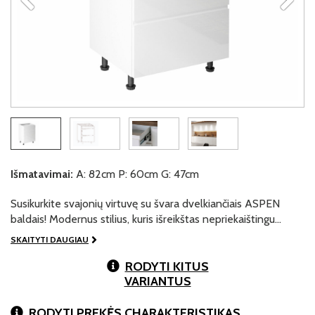
Išmatavimai:
A: 82cm P: 60cm G: 47cm
Susikurkite svajonių virtuvę su švara dvelkiančiais ASPEN
baldais! Modernus stilius, kuris išreikštas nepriekaištingu…
SKAITYTI DAUGIAU
RODYTI KITUS
VARIANTUS
RODYTI PREKĖS CHARAKTERISTIKAS