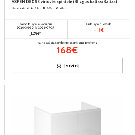
ASPEN D80S3 virtuvės spintelė (Blizgus baltas/Baltas)
Išmatavimai:
A:
82cm
P:
80cm
G:
47cm
Kaina taikyta laikotarpiu
Pritaikyta nuolaida
2026-06-30 iki 2026-07-29
- 11€
179€
Kaina galioja sandėlyje esančioms prekėms
168€
Į krepšelį