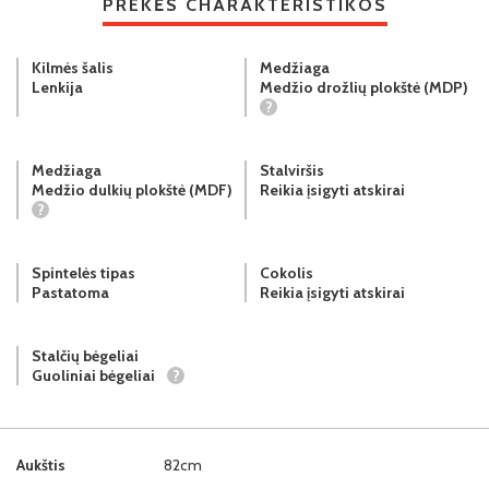
PREKĖS CHARAKTERISTIKOS
Kilmės šalis
Medžiaga
Lenkija
Medžio drožlių plokštė (MDP)
?
Medžiaga
Stalviršis
Medžio dulkių plokštė (MDF)
Reikia įsigyti atskirai
?
Spintelės tipas
Cokolis
Pastatoma
Reikia įsigyti atskirai
Stalčių bėgeliai
Guoliniai bėgeliai
?
Aukštis
82cm