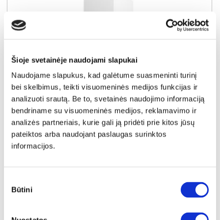
Šioje svetainėje naudojami slapukai
Naudojame slapukus, kad galėtume suasmeninti turinį
bei skelbimus, teikti visuomeninės medijos funkcijas ir
analizuoti srautą. Be to, svetainės naudojimo informaciją
SUPER KAINA
YRA SANDĖLYJE
bendriname su visuomeninės medijos, reklamavimo ir
analizės partneriais, kurie gali ją pridėti prie kitos jūsų
ASPEN G30-L virtuvės spintelė (kairinė) (Blizgus baltas/Baltas)
pateiktos arba naudojant paslaugas surinktos
Išmatavimai:
A:
72cm
P:
30cm
G:
32cm
informacijos.
Kaina taikyta laikotarpiu
Pritaikyta nuolaida
2026-06-30 iki 2026-07-29
- 5€
54€
Sutikimo
Būtini
pasirinkimas
Kaina galioja sandėlyje esančioms prekėms
49€