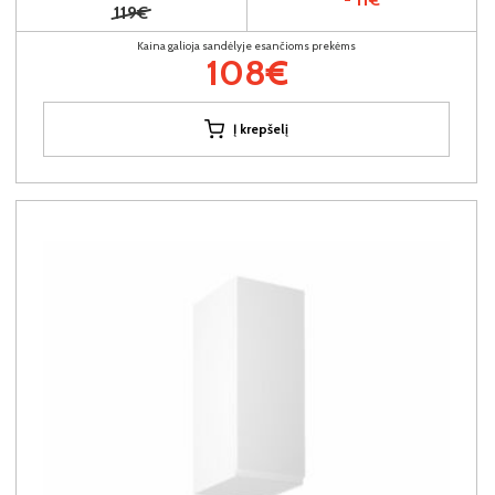
119€
Kaina galioja sandėlyje esančioms prekėms
108€
Į krepšelį