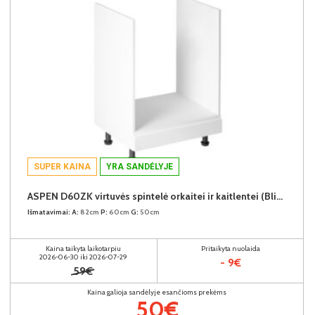
SUPER KAINA
YRA SANDĖLYJE
ASPEN D60ZK virtuvės spintelė orkaitei ir kaitlentei (Blizgus baltas/Baltas)
Išmatavimai:
A:
82cm
P:
60cm
G:
50cm
Kaina taikyta laikotarpiu
Pritaikyta nuolaida
2026-06-30 iki 2026-07-29
- 9€
59€
Kaina galioja sandėlyje esančioms prekėms
50€