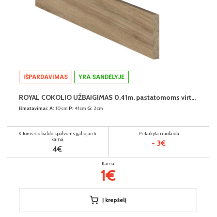
IŠPARDAVIMAS
YRA SANDĖLYJE
ROYAL COKOLIO UŽBAIGIMAS 0,41m. pastatomoms virtuvės spintelėms (komplekte - 2vnt.) (Dab Dziki)
Išmatavimai:
A:
10cm
P:
41cm
G:
2cm
Kitoms šio baldo spalvoms galiojanti
Pritaikyta nuolaida
kaina
- 3€
4€
Kaina:
1€
Į krepšelį