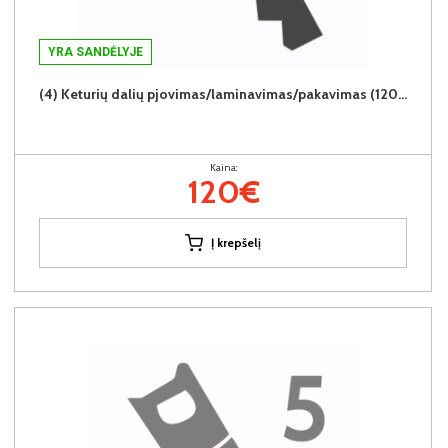
YRA SANDĖLYJE
(4) Keturių dalių pjovimas/laminavimas/pakavimas (120€/4vnt.)
Kaina:
120€
Į krepšelį