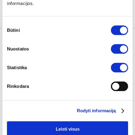
informacijos.
KITOS PREKĖS
Sutikimo
Būtini
pasirinkimas
Nuostatos
Statistika
Rinkodara
Rodyti informaciją
IŠPARDAVIMAS
Leisti visus
Audinio rulonas