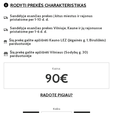
RODYTI PREKĖS CHARAKTERISTIKAS
Sandėlyje esančias prekes į kitus miestus ir rajonus
pristatome per 1-10 d. d.
Sandėlyje esančias prekes Vilniuje, Kaune ir jų rajonuose
pristatome per 1-6 d. d.
Šią prekę galite apžiūrėti Kauno LEZ (Jėgainės g. 1, Biruliškės)
parduotuvėje
Šią prekę galite apžiūrėti Vilniaus (Sodybų g. 30)
parduotuvėje
Kaina:
90€
RADOTE PIGIAU?
Kiekis: