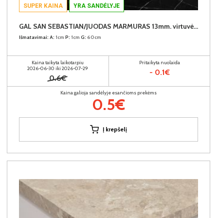
SUPER KAINA
YRA SANDĖLYJE
GAL SAN SEBASTIAN/JUODAS MARMURAS 13mm. virtuvės spintelių stalviršis (1 centimetras) (Įvykdymo terminas iki 10d.d.)
Išmatavimai:
A:
1cm
P:
1cm
G:
60cm
Kaina taikyta laikotarpiu
Pritaikyta nuolaida
2026-06-30 iki 2026-07-29
- 0.1€
0.6€
Kaina galioja sandėlyje esančioms prekėms
0.5€
Į krepšelį