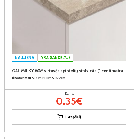
NAUJIENA
YRA SANDĖLYJE
GAL MILKY WAY virtuvės spintelių stalviršis (1 centimetras) (Įvykdymo terminas iki 10d.d.)
Išmatavimai:
A:
4cm
P:
1cm
G:
60cm
Kaina:
0.35€
Į krepšelį