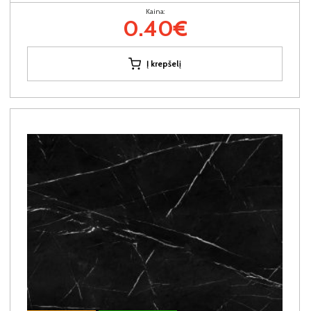
Kaina:
0.40€
Į krepšelį