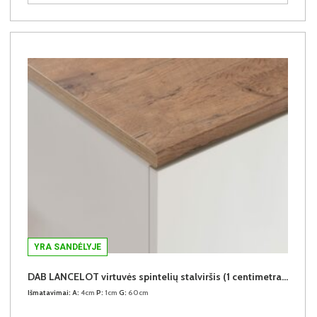
YRA SANDĖLYJE
DAB LANCELOT virtuvės spintelių stalviršis (1 centimetras) (Įvykdymo terminas iki 10d.d.)
Išmatavimai:
A:
4cm
P:
1cm
G:
60cm