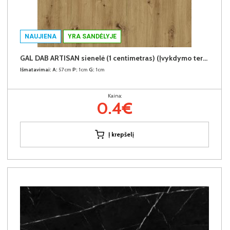
NAUJIENA
YRA SANDĖLYJE
GAL DAB ARTISAN sienelė (1 centimetras) (Įvykdymo terminas iki 10d.d.)
Išmatavimai:
A:
57cm
P:
1cm
G:
1cm
Kaina:
0.4€
Į krepšelį