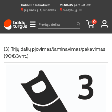
KAUNO parduotuvė:
VILNIAUS parduotuvė:
Jėgainės g. 1, Biruliškės
Sodybų g. 30
0
☰
(3) Trijų dalių pjovimas/laminavimas/pakavimas
(90€/3vnt.)