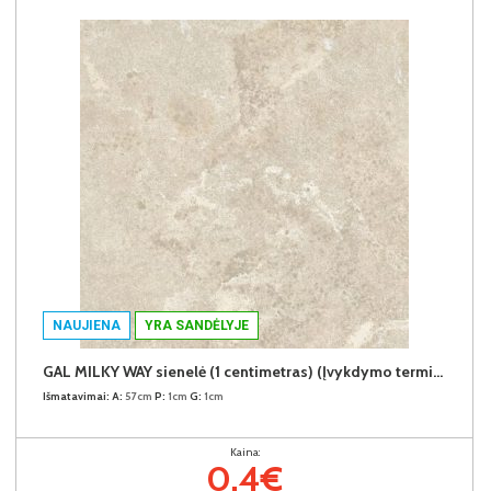
NAUJIENA
YRA SANDĖLYJE
GAL MILKY WAY sienelė (1 centimetras) (Įvykdymo terminas iki 10d.d.)
Išmatavimai:
A:
57cm
P:
1cm
G:
1cm
Kaina:
0.4€