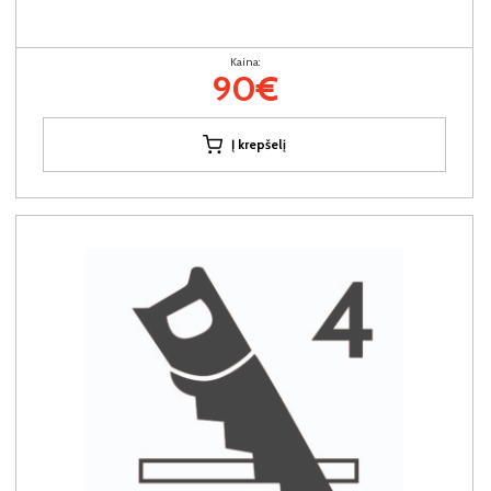
Kaina:
90€
Į krepšelį