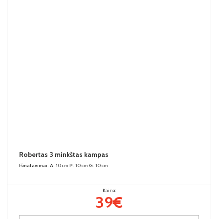
Robertas 3 minkštas kampas
Išmatavimai:
A:
10cm
P:
10cm
G:
10cm
Kaina:
39€