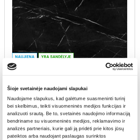
NAUJIENA
YRA SANDĖLYJE
GAL JUODAS MARMURAS sienelė (1 centimetras) (Įvykdymo terminas iki 10d.d.)
Išmatavimai:
A:
57cm
P:
1cm
G:
1cm
Šioje svetainėje naudojami slapukai
Kaina:
0.4€
Naudojame slapukus, kad galėtume suasmeninti turinį
bei skelbimus, teikti visuomeninės medijos funkcijas ir
analizuoti srautą. Be to, svetainės naudojimo informaciją
Į krepšelį
bendriname su visuomeninės medijos, reklamavimo ir
analizės partneriais, kurie gali ją pridėti prie kitos jūsų
pateiktos arba naudojant paslaugas surinktos