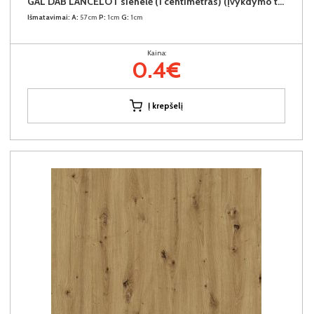
GAL DAB LANCELOT sienelė (1 centimetras) (Įvykdymo terminas iki 10d.d.)
Išmatavimai:
A:
57cm
P:
1cm
G:
1cm
Kaina:
0.4€
Į krepšelį