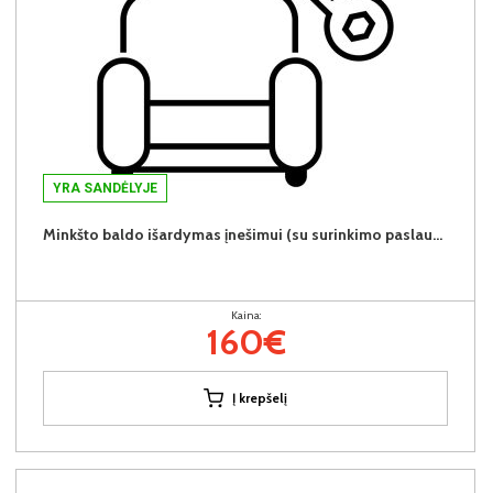
YRA SANDĖLYJE
Minkšto baldo išardymas įnešimui (su surinkimo paslauga) (160 €/vnt.)
Kaina:
160€
Į krepšelį