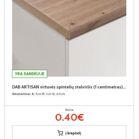
YRA SANDĖLYJE
DAB ARTISAN virtuvės spintelių stalviršis (1 centimetras) (Įvykdymo terminas iki 10d.d.)
Išmatavimai:
A:
4cm
P:
1cm
G:
60cm
Kaina:
0.40€
Į krepšelį