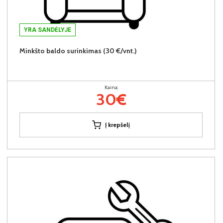
YRA SANDĖLYJE
Minkšto baldo surinkimas (30 €/vnt.)
Kaina:
30€
Į krepšelį