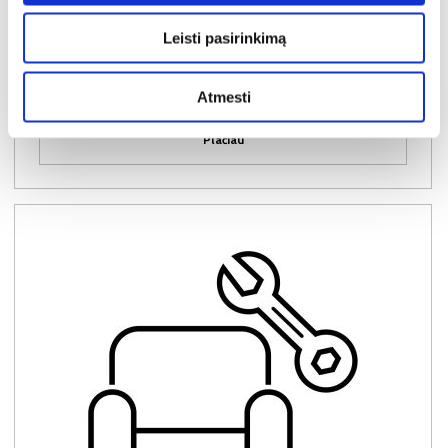
Leisti pasirinkimą
Kaina:
20€
Atmesti
Plačiau