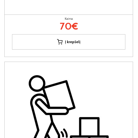
Kaina:
70€
Į krepšelį