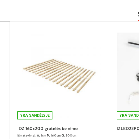
YRA SANDĖLYJE
YRA SAND
IDZ 160x200 grotelės be rėmo
Išmatavimai:
A:
1cm
P:
160cm
G:
200cm