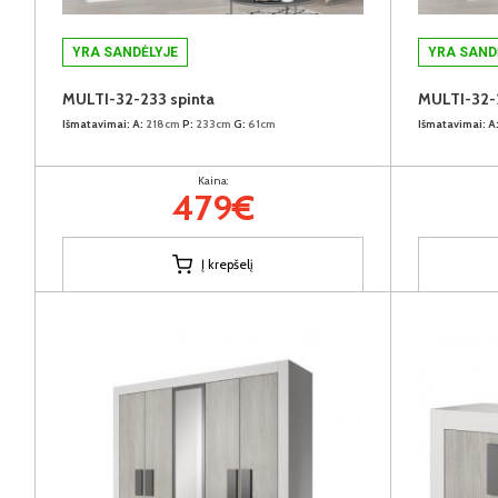
YRA SANDĖLYJE
YRA SAND
MULTI-32-233 spinta
MULTI-32-
Išmatavimai:
A:
218cm
P:
233cm
G:
61cm
Išmatavimai:
A
Kaina:
479€
Į krepšelį