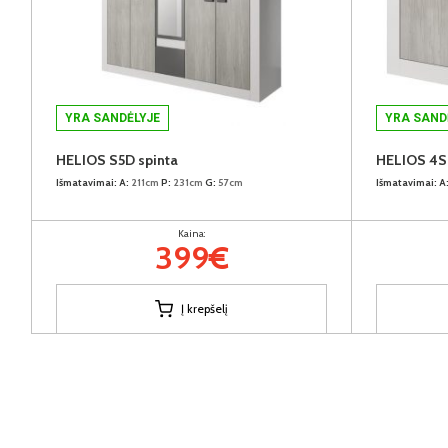
YRA SANDĖLYJE
YRA SAND
HELIOS S5D spinta
HELIOS 4S
Išmatavimai:
A:
211cm
P:
231cm
G:
57cm
Išmatavimai:
A
Kaina:
399€
Į krepšelį