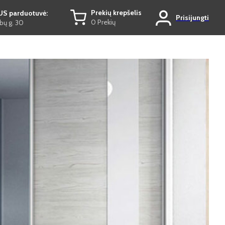
Prekių krepšelis
US parduotuvė:
Prisijungti
0 Prekių
ų g. 30