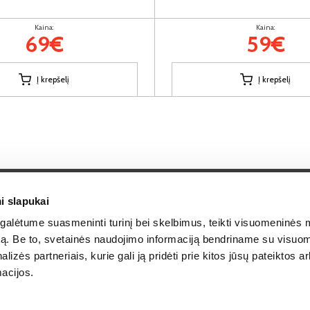
Kaina:
Kaina:
69€
59€
Į krepšelį
Į krepšelį
i slapukai
alėtume suasmeninti turinį bei skelbimus, teikti visuomeninės 
Kontaktai
Lizingas
autą. Be to, svetainės naudojimo informaciją bendriname su visu
lizės partneriais, kurie gali ją pridėti prie kitos jūsų pateiktos 
rąžinimas
Garantinio aptarnavimo forma
Karjera
acijos.
ina
BALDŲ NUOMA
Atsiliep