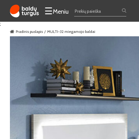
☰
Meniu
;
Pradinis puslapis
MULTI-32 miegamojo baldai