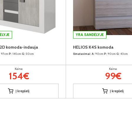
ĖLYJE
YRA SANDĖLYJE
2D komoda-indauja
HELIOS K4S komoda
:
97cm
P:
145cm
G:
50cm
Išmatavimai:
A:
90cm
P:
90cm
G:
43cm
Kaina:
Kaina:
154€
99€
Į krepšelį
Į krepšelį