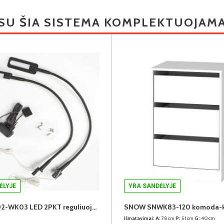
SU ŠIA SISTEMA KOMPLEKTUOJAM
ĖLYJE
YRA SANDĖLYJE
IZLED23P02-WK03 LED 2PKT reguliuojamas lovos apšvietimas (juodas) (2 vnt.)
SNOW SNWK83-120 komoda-ko
Išmatavimai:
A:
78cm
P:
51cm
G:
40cm