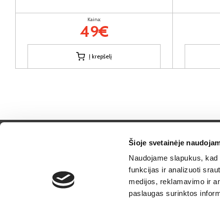
Kaina:
49€
Į krepšelį
Šioje svetainėje naudojam
Naudojame slapukus, kad g
D.U.K.
funkcijas ir analizuoti sr
medijos, reklamavimo ir ana
Garantija / G
paslaugas surinktos inform
Pristatymo ka