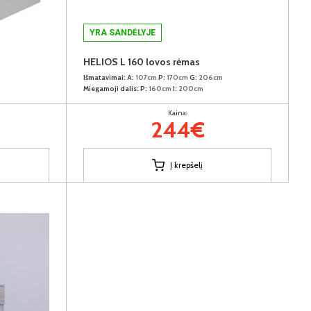
YRA SANDĖLYJE
HELIOS L 160 lovos rėmas
Išmatavimai:
A:
107cm
P:
170cm
G:
206cm
Miegamoji dalis:
P:
160cm
I:
200cm
Kaina:
244€
Į krepšelį