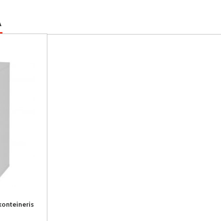
A
nteineris