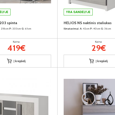
ĖLYJE
YRA SANDĖLYJE
203 spinta
HELIOS NS naktinis staliukas
:
218cm
P:
203cm
G:
61cm
Išmatavimai:
A:
42cm
P:
40cm
G:
36cm
Kaina:
Kaina:
419€
29€
Į krepšelį
Į krepšelį