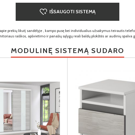
IŠSAUGOTI SISTEMĄ
pie prekių likutį sandėlyje , kampo pusę bei individualius užsakymus teirautis telef
toriaus raiškos, apšvietimo ir panašių sąlygų reali baldų plokštės ar audinių spalva
MODULINĘ SISTEMĄ SUDARO