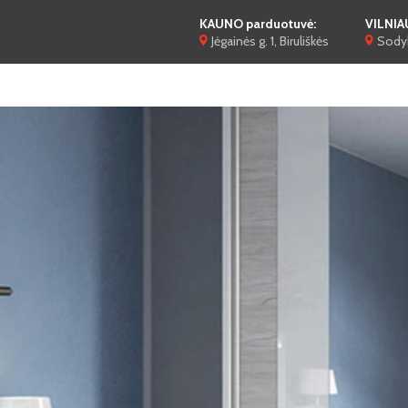
KAUNO parduotuvė:
VILNIA
Jėgainės g. 1, Biruliškės
Sodyb