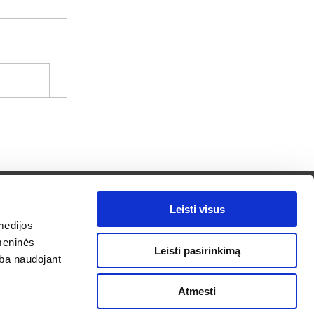
Leisti visus
medijos
Privatumo politika
omeninės
Leisti pasirinkimą
arba naudojant
imai
Atmesti