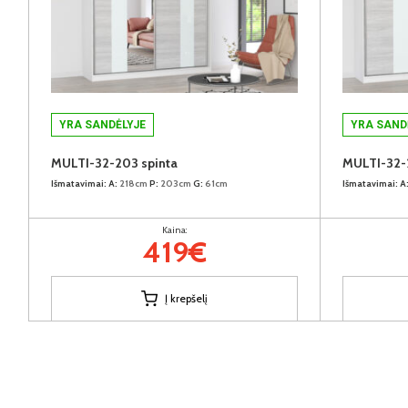
YRA SANDĖLYJE
YRA SAND
MULTI-32-203 spinta
MULTI-32-
Išmatavimai:
A:
218cm
P:
203cm
G:
61cm
Išmatavimai:
A
Kaina:
419€
Į krepšelį