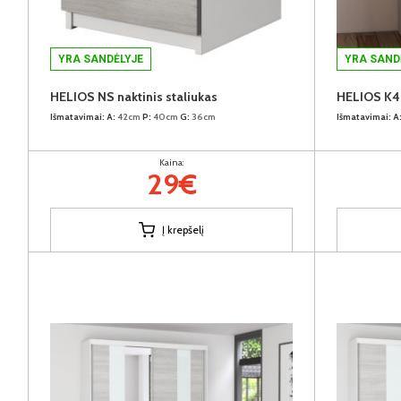
YRA SANDĖLYJE
YRA SAND
HELIOS NS naktinis staliukas
HELIOS K
Išmatavimai:
A:
42cm
P:
40cm
G:
36cm
Išmatavimai:
A
Kaina:
29€
Į krepšelį