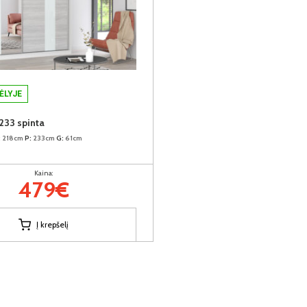
ĖLYJE
233 spinta
:
218cm
P:
233cm
G:
61cm
Kaina:
479€
Į krepšelį