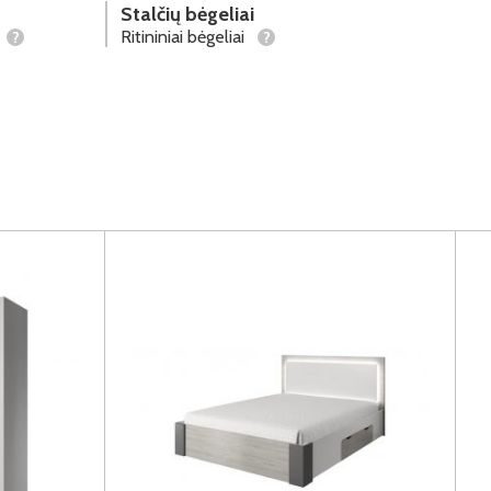
Stalčių bėgeliai
Ritininiai bėgeliai
?
?