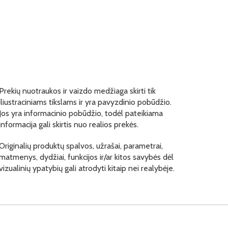
Prekių nuotraukos ir vaizdo medžiaga skirti tik
iliustraciniams tikslams ir yra pavyzdinio pobūdžio.
Jos yra informacinio pobūdžio, todėl pateikiama
informacija gali skirtis nuo realios prekės.
Originalių produktų spalvos, užrašai, parametrai,
matmenys, dydžiai, funkcijos ir/ar kitos savybės dėl
vizualinių ypatybių gali atrodyti kitaip nei realybėje.