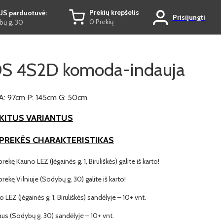
Prekių krepšelis
US parduotuvė:
Prisijungti
0 Prekių
ų g. 30
S 4S2D komoda-indauja
A: 97cm P: 145cm G: 50cm
KITUS VARIANTUS
 PREKĖS CHARAKTERISTIKAS
prekę Kauno LEZ (Jėgainės g. 1, Biruliškės) galite iš karto!
 prekę Vilniuje (Sodybų g. 30) galite iš karto!
o LEZ (Jėgainės g. 1, Biruliškės) sandėlyje – 10+ vnt.
iaus (Sodybų g. 30) sandėlyje – 10+ vnt.