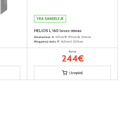
YRA SANDĖLYJE
HELIOS L 160 lovos rėmas
Išmatavimai:
A:
107cm
P:
170cm
G:
206cm
Miegamoji dalis:
P:
160cm
I:
200cm
Kaina:
244€
Į krepšelį