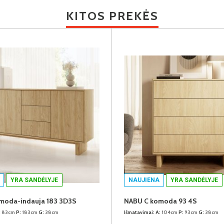
KITOS PREKĖS
YRA SANDĖLYJE
NAUJIENA
YRA SANDĖLYJE
moda-indauja 183 3D3S
NABU C komoda 93 4S
:
83cm
P:
183cm
G:
38cm
Išmatavimai:
A:
104cm
P:
93cm
G:
38cm