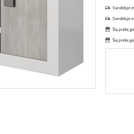
Sandėlyje es
Sandėlyje es
Šią prekę ga
Šią prekę ga