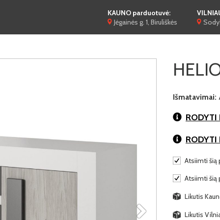
KAUNO parduotuvė:
VILNIA
Jėgainės g. 1, Biruliškės
Sodyb
HELIO
Išmatavimai:
RODYTI 
RODYTI
Atsiimti šią 
Atsiimti šią
Likutis Kaun
Likutis Viln