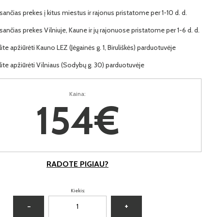
ančias prekes į kitus miestus ir rajonus pristatome per 1-10 d. d.
ančias prekes Vilniuje, Kaune ir jų rajonuose pristatome per 1-6 d. d.
lite apžiūrėti Kauno LEZ (Jėgainės g. 1, Biruliškės) parduotuvėje
lite apžiūrėti Vilniaus (Sodybų g. 30) parduotuvėje
Kaina:
154€
RADOTE PIGIAU?
Kiekis:
−
+