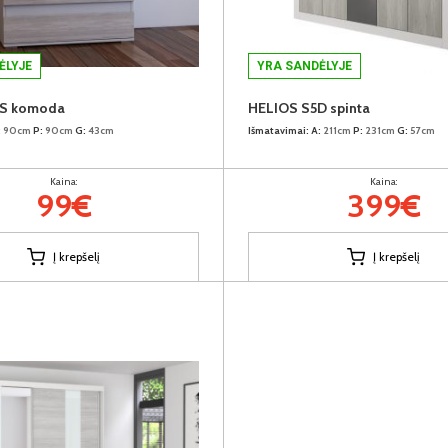
ĖLYJE
YRA SANDĖLYJE
4S komoda
HELIOS S5D spinta
:
90cm
P:
90cm
G:
43cm
Išmatavimai:
A:
211cm
P:
231cm
G:
57cm
Kaina:
Kaina:
99€
399€
Į krepšelį
Į krepšelį