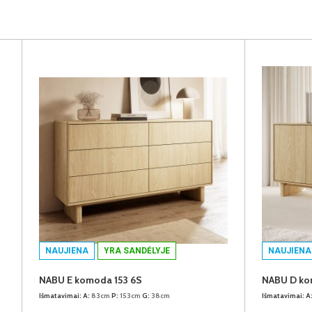
NAUJIENA
YRA SANDĖLYJE
NAUJIENA
NABU E komoda 153 6S
NABU D ko
Išmatavimai:
A:
83cm
P:
153cm
G:
38cm
Išmatavimai:
A