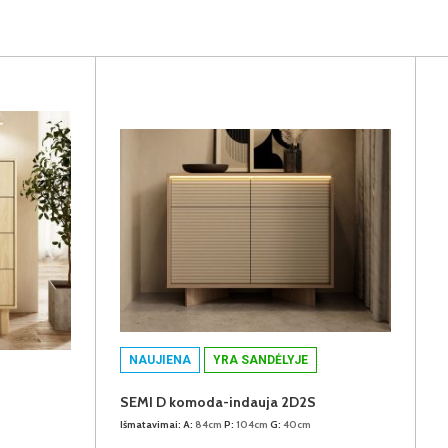
NAUJIENA
YRA SANDĖLYJE
SEMI D komoda-indauja 2D2S
Išmatavimai:
A:
84cm
P:
104cm
G:
40cm