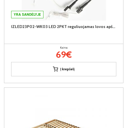
YRA SANDĖLYJE
IZLED23P02-WK03 LED 2PKT reguliuojamas lovos apšvietimas (juodas) (2 vnt.)
Kaina:
69€
Į krepšelį