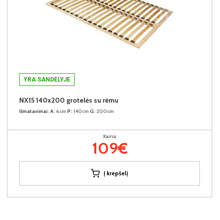
YRA SANDĖLYJE
NX15 140x200 grotelės su rėmu
Išmatavimai:
A:
6cm
P:
140cm
G:
200cm
Kaina:
109€
Į krepšelį