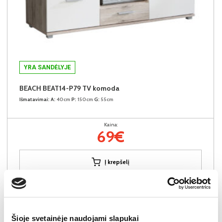
YRA SANDĖLYJE
BEACH BEAT14-P79 TV komoda
Išmatavimai:
A:
40cm
P:
150cm
G:
55cm
Kaina:
69€
Į krepšelį
Šioje svetainėje naudojami slapukai