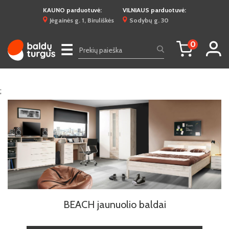
KAUNO parduotuvė:
VILNIAUS parduotuvė:
Jėgainės g. 1, Biruliškės
Sodybų g. 30
0
☰
;
BEACH jaunuolio baldai