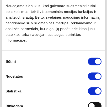
Naudojame slapukus, kad galėtume suasmeninti turinį
bei skelbimus, teikti visuomeninės medijos funkcijas ir
analizuoti srautą. Be to, svetainės naudojimo informaciją
bendriname su visuomeninės medijos, reklamavimo ir
analizės partneriais, kurie gali ją pridėti prie kitos jūsų
pateiktos arba naudojant paslaugas surinktos
informacijos.
Sutikimo
YRA SANDĖLYJE
Būtini
pasirinkimas
UDINE UDNL141-T01F lovos rėmas
Išmatavimai:
A:
91cm
P:
144cm
G:
204cm
Nuostatos
Miegamoji dalis:
P:
140cm
I:
200cm
Kaina:
259€
Statistika
Į krepšelį
Rinkodara