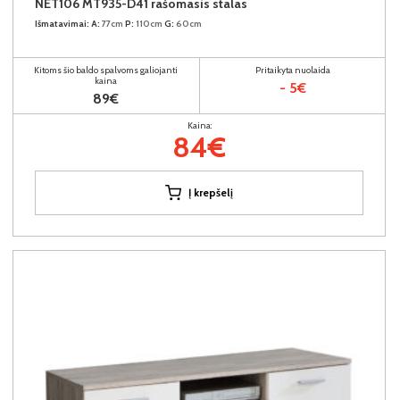
NET106 MT935-D41 rašomasis stalas
Išmatavimai:
A:
77cm
P:
110cm
G:
60cm
Kitoms šio baldo spalvoms galiojanti
Pritaikyta nuolaida
kaina
- 5€
89€
Kaina:
84€
Į krepšelį