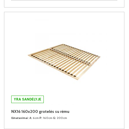
YRA SANDĖLYJE
NX16 160x200 grotelės su rėmu
Išmatavimai:
A:
6cm
P:
160cm
G:
200cm