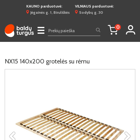
KAUNO parduotuvė:
VILNIAUS parduotuvė:
Jėgainės g. 1, Biruliškės
Sodybų g. 30
0
☰
NX15 140x200 grotelės su rėmu