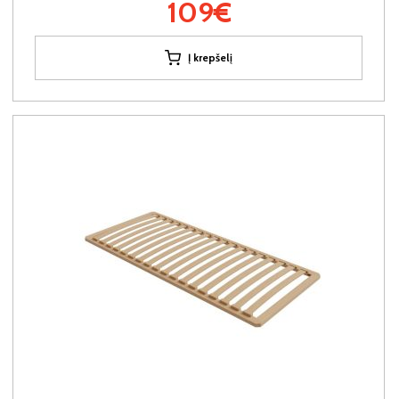
109€
Į krepšelį