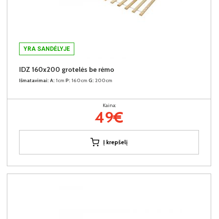
YRA SANDĖLYJE
IDZ 160x200 grotelės be rėmo
Išmatavimai:
A:
1cm
P:
160cm
G:
200cm
Kaina:
49€
Į krepšelį