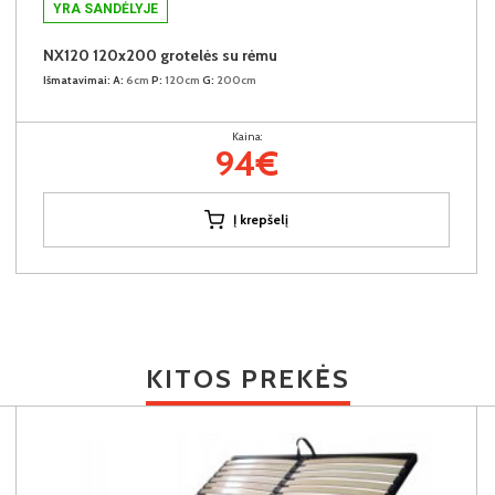
YRA SANDĖLYJE
NX120 120x200 grotelės su rėmu
Išmatavimai:
A:
6cm
P:
120cm
G:
200cm
Kaina:
94€
Į krepšelį
KITOS PREKĖS