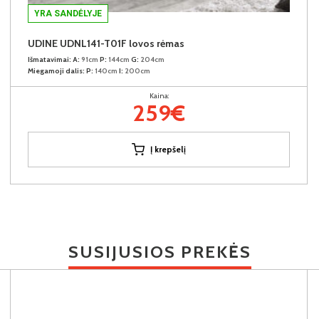
YRA SANDĖLYJE
UDINE UDNL141-T01F lovos rėmas
Išmatavimai:
A:
91cm
P:
144cm
G:
204cm
Miegamoji dalis:
P:
140cm
I:
200cm
Kaina:
259€
Į krepšelį
SUSIJUSIOS PREKĖS