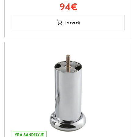
94€
Į krepšelį
YRA SANDĖLYJE