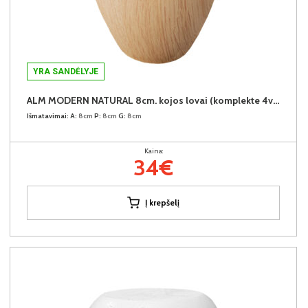
YRA SANDĖLYJE
ALM MODERN NATURAL 8cm. kojos lovai (komplekte 4vnt.) +34€
Išmatavimai:
A:
8cm
P:
8cm
G:
8cm
Kaina:
34€
Į krepšelį