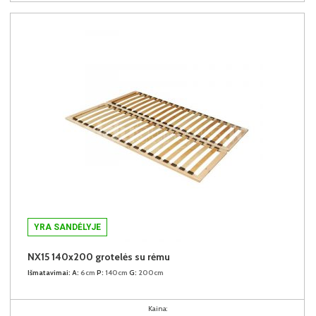
YRA SANDĖLYJE
NX15 140x200 grotelės su rėmu
Išmatavimai:
A:
6cm
P:
140cm
G:
200cm
Kaina: