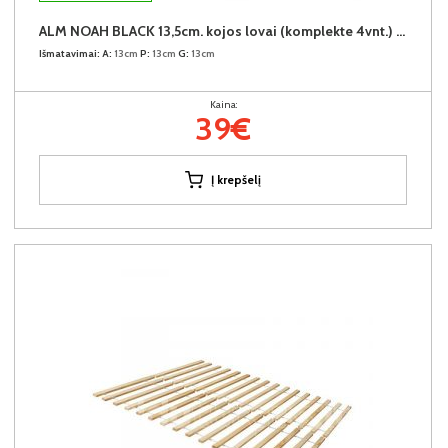
ALM NOAH BLACK 13,5cm. kojos lovai (komplekte 4vnt.) +39€
Išmatavimai:
A:
13cm
P:
13cm
G:
13cm
Kaina:
39€
Į krepšelį