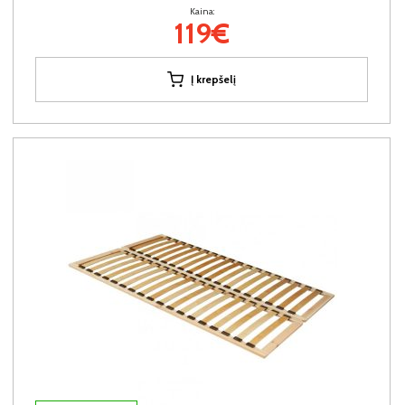
Kaina:
119€
Į krepšelį