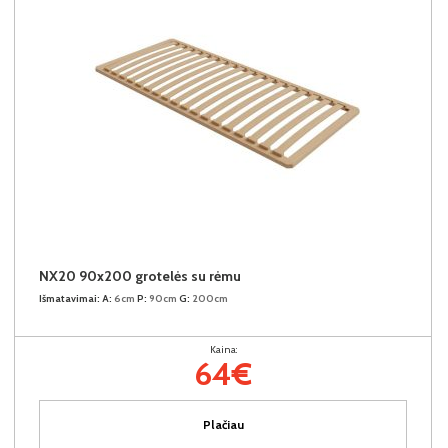
NX20 90x200 grotelės su rėmu
Išmatavimai:
A:
6cm
P:
90cm
G:
200cm
Kaina:
64€
Plačiau