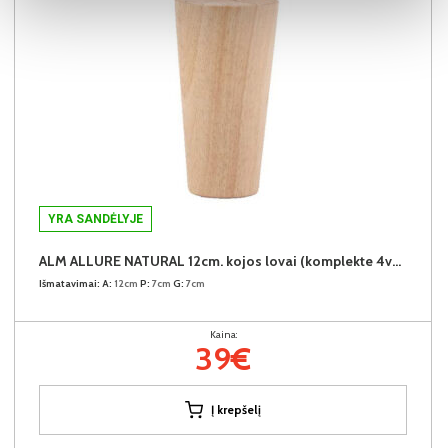
YRA SANDĖLYJE
ALM ALLURE NATURAL 12cm. kojos lovai (komplekte 4vnt.) + 39€
Išmatavimai:
A:
12cm
P:
7cm
G:
7cm
Kaina:
39€
Į krepšelį