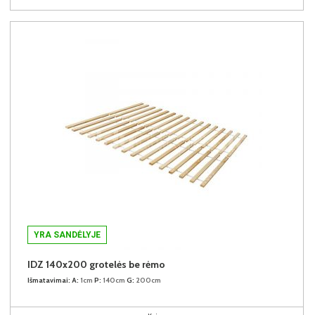
YRA SANDĖLYJE
IDZ 140x200 grotelės be rėmo
Išmatavimai:
A:
1cm
P:
140cm
G:
200cm