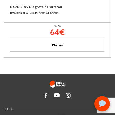
NX20 90x200 grotelės su rėmu
Išmatavimai:
A:
6cm
P:
90cm
G:
200cm
Kaina:
64€
Plačiau
D.U.K.
Kiekis: