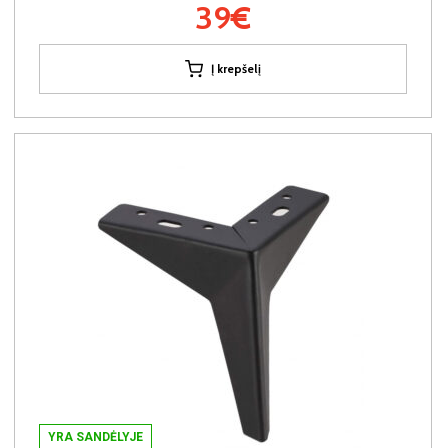
39€
Į krepšelį
YRA SANDĖLYJE