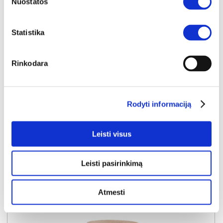
Nuostatos
Statistika
YRA SANDĖLYJE
Rinkodara
ALM TYPE A 10cm. kojos lovai (komplekte 4vnt.)
Išmatavimai:
A:
10cm
P:
7cm
G:
7cm
Rodyti informaciją
Kaina:
0€
Leisti visus
Į krepšelį
Leisti pasirinkimą
Atmesti