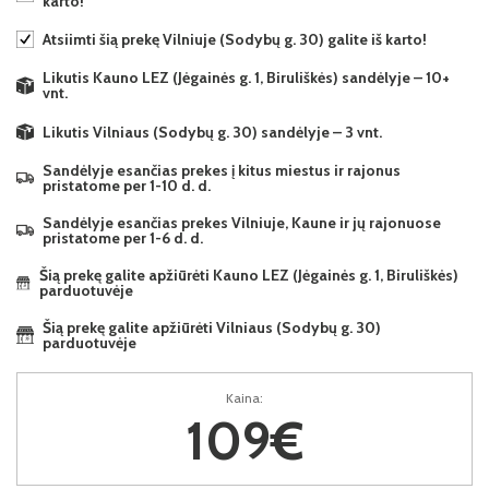
karto!
Atsiimti šią prekę Vilniuje (Sodybų g. 30) galite iš karto!
Likutis Kauno LEZ (Jėgainės g. 1, Biruliškės) sandėlyje – 10+
vnt.
Likutis Vilniaus (Sodybų g. 30) sandėlyje – 3 vnt.
Sandėlyje esančias prekes į kitus miestus ir rajonus
pristatome per 1-10 d. d.
Sandėlyje esančias prekes Vilniuje, Kaune ir jų rajonuose
pristatome per 1-6 d. d.
Šią prekę galite apžiūrėti Kauno LEZ (Jėgainės g. 1, Biruliškės)
parduotuvėje
Šią prekę galite apžiūrėti Vilniaus (Sodybų g. 30)
parduotuvėje
Kaina:
109€