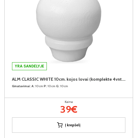
YRA SANDĖLYJE
ALM CLASSIC WHITE 10cm. kojos lovai (komplekte 4vnt.) +39€
Išmatavimai:
A:
10cm
P:
10cm
G:
10cm
Kaina:
39€
Į krepšelį