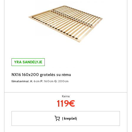
YRA SANDĖLYJE
NX16 160x200 grotelės su rėmu
Išmatavimai:
A:
6cm
P:
160cm
G:
200cm
Kaina:
119€
Į krepšelį