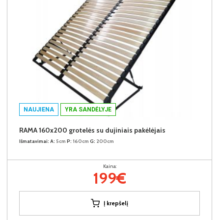
NAUJIENA
YRA SANDĖLYJE
RAMA 160x200 grotelės su dujiniais pakėlėjais
Išmatavimai:
A:
5cm
P:
160cm
G:
200cm
Kaina:
199€
Į krepšelį