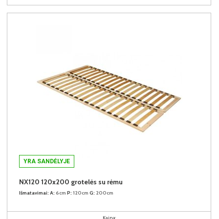
YRA SANDĖLYJE
NX120 120x200 grotelės su rėmu
Išmatavimai:
A:
6cm
P:
120cm
G:
200cm
Kaina: