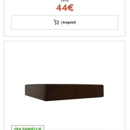
Kaina:
44€
Į krepšelį
YRA SANDĖLYJE