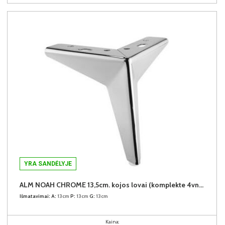
YRA SANDĖLYJE
ALM NOAH CHROME 13,5cm. kojos lovai (komplekte 4vnt.) +39€
Išmatavimai:
A:
13cm
P:
13cm
G:
13cm
Kaina: