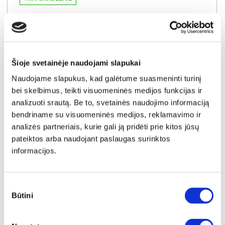
ALM FLAT 2,5cm. kojos lovai (komplekte 4vnt.)
Išmatavimai:
A:
3cm
P:
7cm
G:
7cm
Kaina:
Šioje svetainėje naudojami slapukai
0€
Naudojame slapukus, kad galėtume suasmeninti turinį
bei skelbimus, teikti visuomeninės medijos funkcijas ir
Į krepšelį
analizuoti srautą. Be to, svetainės naudojimo informaciją
bendriname su visuomeninės medijos, reklamavimo ir
analizės partneriais, kurie gali ją pridėti prie kitos jūsų
pateiktos arba naudojant paslaugas surinktos
informacijos.
Sutikimo
Būtini
pasirinkimas