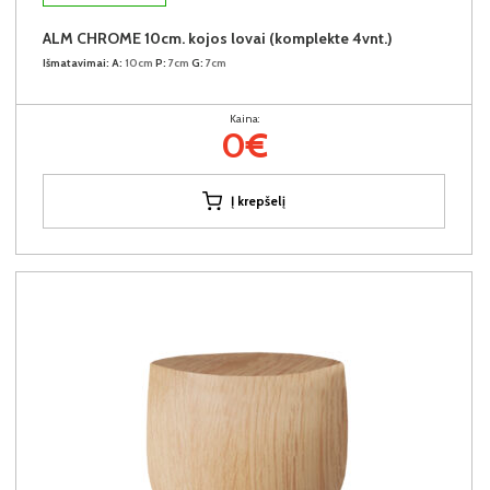
ALM CHROME 10cm. kojos lovai (komplekte 4vnt.)
Išmatavimai:
A:
10cm
P:
7cm
G:
7cm
Kaina:
0€
Į krepšelį