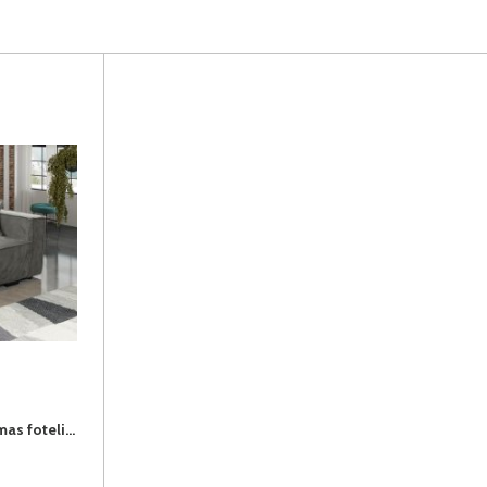
VIVA STAR-III (II gr.) išskleidžiamas fotelis (Poso-115)