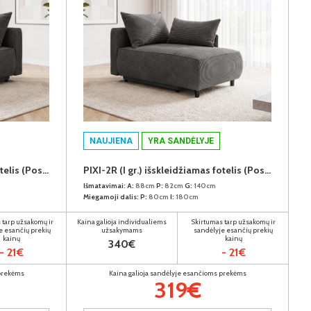
NAUJIENA
YRA SANDĖLYJE
PIXI-2R (I gr.) išskleidžiamas fotelis (Poso-115) K
PIXI-2R (I gr.) išskleidžiamas fotelis (Poso-115) D
Išmatavimai:
A:
88cm
P:
82cm
G:
140cm
Miegamoji dalis:
P:
80cm
I:
180cm
 tarp užsakomų ir
Kaina galioja individualiems
Skirtumas tarp užsakomų ir
e esančių prekių
užsakymams
sandėlyje esančių prekių
kainų
kainų
340€
- 21€
- 21€
 prekėms
Kaina galioja sandėlyje esančioms prekėms
319€