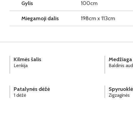
Gylis
100cm
Miegamoji dalis
198cm x 113cm
Kilmės šalis
Medžiaga
Lenkija
Baldinis aud
Patalynės dėžė
Spyruoklė
1 dėžė
Zigzaginės