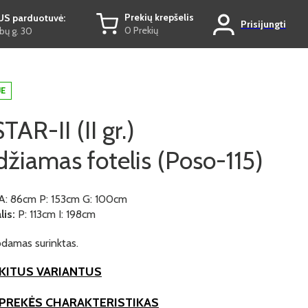
Prekių krepšelis
US parduotuvė:
Prisijungti
0 Prekių
ų g. 30
JE
TAR-II (II gr.)
idžiamas fotelis (Poso-115)
A: 86cm P: 153cm G: 100cm
is:
P: 113cm I: 198cm
damas surinktas.
KITUS VARIANTUS
 PREKĖS CHARAKTERISTIKAS