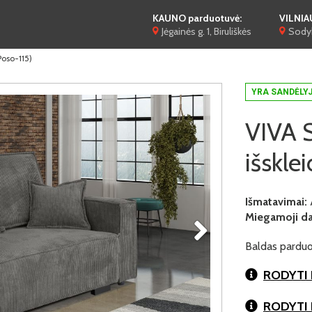
KAUNO parduotuvė:
VILNIA
Jėgainės g. 1, Biruliškės
Sodyb
(Poso-115)
YRA SANDĖLY
VIVA S
išskle
Išmatavimai:
Miegamoji dal
Baldas parduo
RODYTI 
RODYTI