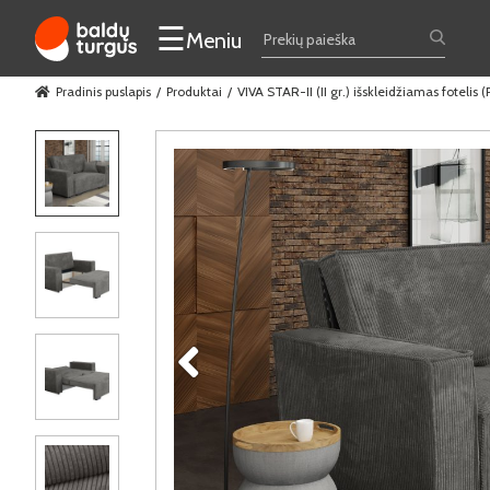
☰
Meniu
Pradinis puslapis
Produktai
VIVA STAR-II (II gr.) išskleidžiamas fotelis 