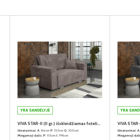
YRA SANDĖLYJE
YRA SAND
VIVA STAR-II (II gr.) išskleidžiamas fotelis (Poso-03)
Išmatavimai:
A:
86cm
P:
153cm
G:
100cm
Išmatavimai:
A
Miegamoji dalis:
P:
113cm
I:
198cm
Miegamoji dali