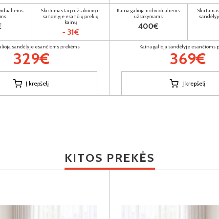
ividualiems
Skirtumas tarp užsakomų ir
Kaina galioja individualiems
Skirtumas
ams
sandėlyje esančių prekių
užsakymams
sandėlyj
kainų
€
400€
- 31€
alioja sandėlyje esančioms prekėms
Kaina galioja sandėlyje esančioms
329€
369€
Į krepšelį
Į krepšelį
KITOS PREKĖS