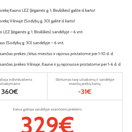
prekę Kauno LEZ (Jėgainės g. 1, Biruliškės) galite iš karto!
 prekę Vilniuje (Sodybų g. 30) galite iš karto!
o LEZ (Jėgainės g. 1, Biruliškės) sandėlyje – 6 vnt.
iaus (Sodybų g. 30) sandėlyje – 6 vnt.
ančias prekes į kitus miestus ir rajonus pristatome per 1-10 d. d.
ančias prekes Vilniuje, Kaune ir jų rajonuose pristatome per 1-6 d. d.
lioja individualiems
Skirtumas tarp užsakomų ir sandėlyje
užsakymams
esančių prekių kainų
360€
-31€
Kaina galioja sandėlyje esančioms prekėms
329€