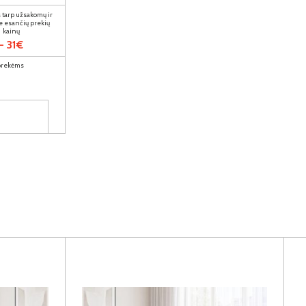
 tarp užsakomų ir
e esančių prekių
kainų
- 31€
 prekėms