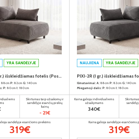
YRA SANDĖLYJE
NAUJIENA
YRA SANDĖLYJE
PIXI-2R (I gr.) išskleidžiamas fotelis (Poso-120) D
:
88cm
P:
82cm
G:
140cm
Išmatavimai:
A:
88cm
P:
82cm
G:
140cm
s:
P:
80cm
I:
180cm
Miegamoji dalis:
P:
80cm
I:
180cm
ividualiems
Skirtumas tarp užsakomų ir
Kaina galioja individualiems
Skirtumas
ams
sandėlyje esančių prekių
užsakymams
sandėlyj
kainų
€
340€
- 21€
alioja sandėlyje esančioms prekėms
Kaina galioja sandėlyje esančioms
319€
319€