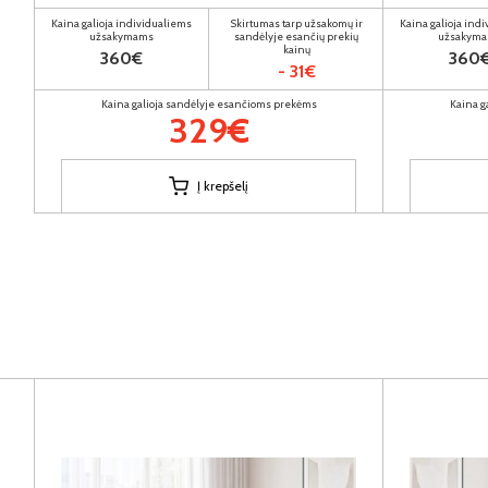
Kaina galioja individualiems
Skirtumas tarp užsakomų ir
Kaina galioja ind
užsakymams
sandėlyje esančių prekių
užsakym
kainų
360€
360
- 31€
Kaina galioja sandėlyje esančioms prekėms
Kaina g
329€
Į krepšelį