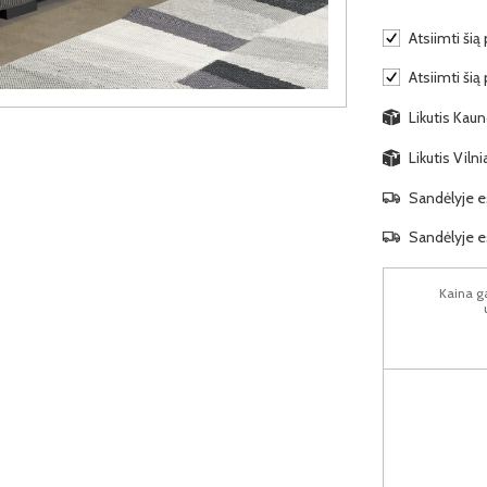
Atsiimti šią 
Atsiimti šią
Likutis Kaun
Likutis Viln
Sandėlyje es
Sandėlyje es
Kaina ga