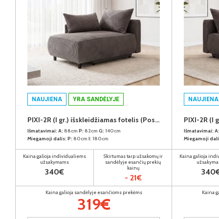
NAUJIENA
YRA SANDĖLYJE
NAUJIENA
PIXI-2R (I gr.) išskleidžiamas fotelis (Poso-120) K
Išmatavimai:
A:
88cm
P:
82cm
G:
140cm
Išmatavimai:
A
Miegamoji dalis:
P:
80cm
I:
180cm
Miegamoji dali
Kaina galioja individualiems
Skirtumas tarp užsakomų ir
Kaina galioja ind
užsakymams
sandėlyje esančių prekių
užsakym
kainų
340€
340
- 21€
Kaina galioja sandėlyje esančioms prekėms
Kaina g
319€