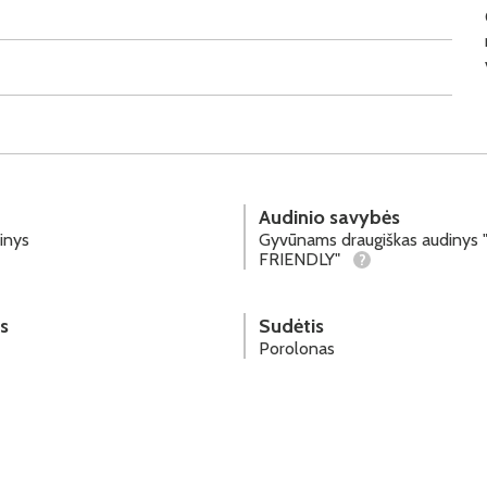
Audinio savybės
inys
Gyvūnams draugiškas audinys 
FRIENDLY"
?
s
Sudėtis
Porolonas