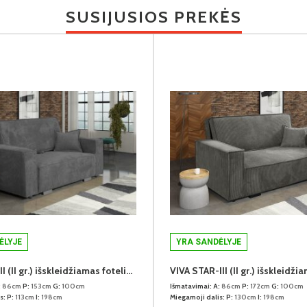
SUSIJUSIOS PREKĖS
ĖLYJE
YRA SANDĖLYJE
VIVA STAR-II (II gr.) išskleidžiamas fotelis (Poso-22)
:
86cm
P:
153cm
G:
100cm
Išmatavimai:
A:
86cm
P:
172cm
G:
100cm
s:
P:
113cm
I:
198cm
Miegamoji dalis:
P:
130cm
I:
198cm