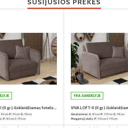
SUSIJUSIOS PREKĖS
ĖLYJE
YRA SANDĖLYJE
VIVA LOFT-I (II gr.) išskleidžiamas fotelis (Paros-04)
:
85cm
P:
95cm
G:
98cm
Išmatavimai:
A:
85cm
P:
129cm
G:
98cm
s:
P:
80cm
I:
195cm
Miegamoji dalis:
P:
110cm
I:
195cm