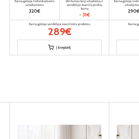
Kaina galioja individualiems
Skirtumas tarp užsakomų ir
Kaina galioja ind
užsakymams
sandėlyje esančių prekių
užsakym
kainų
320€
290
- 31€
Kaina galioja sandėlyje esančioms prekėms
Kaina g
289€
Į krepšelį