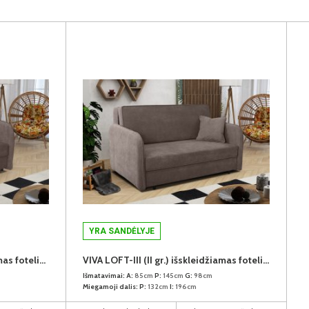
YRA SANDĖLYJE
VIVA LOFT-II (II gr.) išskleidžiamas fotelis (Paros-04)
VIVA LOFT-III (II gr.) išskleidžiamas fotelis (Paros-04)
Išmatavimai:
A:
85cm
P:
145cm
G:
98cm
Miegamoji dalis:
P:
132cm
I:
196cm