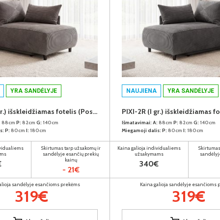
YRA SANDĖLYJE
NAUJIENA
YRA SANDĖLYJE
PIXI-2R (I gr.) išskleidžiamas fotelis (Poso-120) D
:
88cm
P:
82cm
G:
140cm
Išmatavimai:
A:
88cm
P:
82cm
G:
140cm
s:
P:
80cm
I:
180cm
Miegamoji dalis:
P:
80cm
I:
180cm
ividualiems
Skirtumas tarp užsakomų ir
Kaina galioja individualiems
Skirtumas
ams
sandėlyje esančių prekių
užsakymams
sandėlyj
kainų
€
340€
- 21€
alioja sandėlyje esančioms prekėms
Kaina galioja sandėlyje esančioms
319€
319€