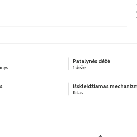
Patalynės dėžė
inys
1 dėžė
s
Išskleidžiamas mechaniz
Kitas