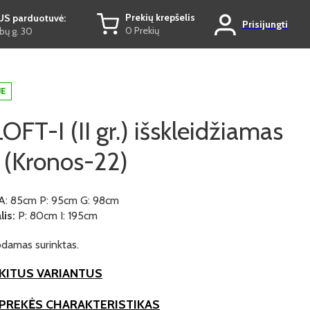
Prekių krepšelis
US parduotuvė:
Prisijungti
0 Prekių
ų g. 30
JE
OFT-I (II gr.) išskleidžiamas
s (Kronos-22)
A: 85cm P: 95cm G: 98cm
is:
P: 80cm I: 195cm
damas surinktas.
KITUS VARIANTUS
 PREKĖS CHARAKTERISTIKAS