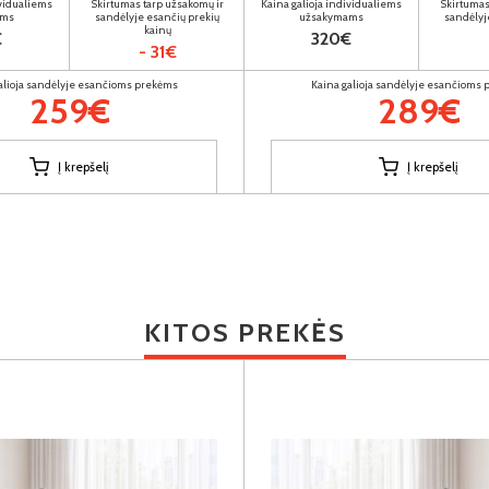
ividualiems
Skirtumas tarp užsakomų ir
Kaina galioja individualiems
Skirtumas
ams
sandėlyje esančių prekių
užsakymams
sandėlyj
kainų
€
320€
- 31€
alioja sandėlyje esančioms prekėms
Kaina galioja sandėlyje esančioms
259€
289€
Į krepšelį
Į krepšelį
KITOS PREKĖS