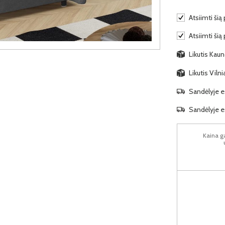
Atsiimti šią 
Atsiimti šią
Likutis Kauno
Likutis Viln
Sandėlyje es
Sandėlyje es
Kaina ga