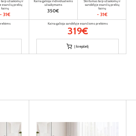
 tarp užsakomų ir
Kaina galioja individualiems
Skirtumas tarp užsakomų ir
e esančių prekių
užsakymams
sandėlyje esančių prekių
kainų
kainų
350€
- 31€
- 31€
 prekėms
Kaina galioja sandėlyje esančioms prekėms
319€
Į krepšelį