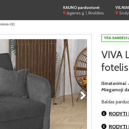
KAUNO parduotuvė:
VILNIA
Jėgainės g. 1, Biruliškės
Sodyb
Kronos-22)
YRA SANDĖLY
VIVA L
foteli
Išmatavimai:
Miegamoji dal
Baldas parduo
RODYTI 
RODYTI