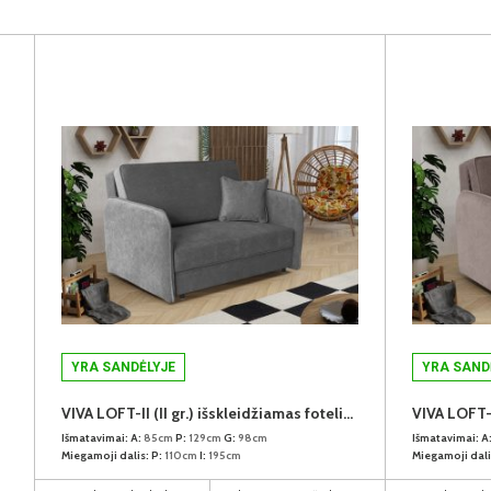
YRA SANDĖLYJE
YRA SAND
VIVA LOFT-II (II gr.) išskleidžiamas fotelis (Kronos-22)
Išmatavimai:
A:
85cm
P:
129cm
G:
98cm
Išmatavimai:
A
Miegamoji dalis:
P:
110cm
I:
195cm
Miegamoji dali