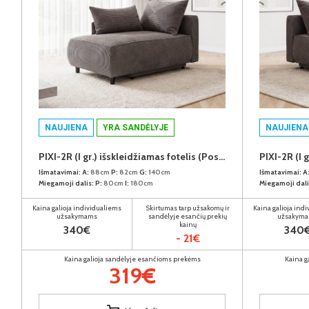
NAUJIENA
YRA SANDĖLYJE
NAUJIENA
PIXI-2R (I gr.) išskleidžiamas fotelis (Poso-120) K
Išmatavimai:
A:
88cm
P:
82cm
G:
140cm
Išmatavimai:
A
Miegamoji dalis:
P:
80cm
I:
180cm
Miegamoji dali
Kaina galioja individualiems
Skirtumas tarp užsakomų ir
Kaina galioja ind
užsakymams
sandėlyje esančių prekių
užsakym
kainų
340€
340
- 21€
Kaina galioja sandėlyje esančioms prekėms
Kaina g
319€