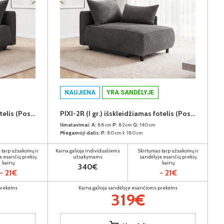
NAUJIENA
YRA SANDĖLYJE
PIXI-2R (I gr.) išskleidžiamas fotelis (Poso-115) K
PIXI-2R (I gr.) išskleidžiamas fotelis (Poso-115) D
Išmatavimai:
A:
88cm
P:
82cm
G:
140cm
Miegamoji dalis:
P:
80cm
I:
180cm
 tarp užsakomų ir
Kaina galioja individualiems
Skirtumas tarp užsakomų ir
e esančių prekių
užsakymams
sandėlyje esančių prekių
kainų
kainų
340€
- 21€
- 21€
 prekėms
Kaina galioja sandėlyje esančioms prekėms
319€