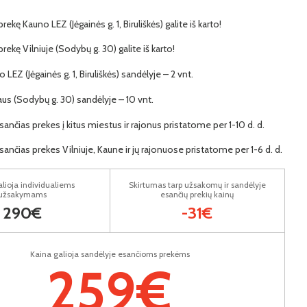
prekę Kauno LEZ (Jėgainės g. 1, Biruliškės) galite iš karto!
 prekę Vilniuje (Sodybų g. 30) galite iš karto!
 LEZ (Jėgainės g. 1, Biruliškės) sandėlyje – 2 vnt.
iaus (Sodybų g. 30) sandėlyje – 10 vnt.
ančias prekes į kitus miestus ir rajonus pristatome per 1-10 d. d.
ančias prekes Vilniuje, Kaune ir jų rajonuose pristatome per 1-6 d. d.
lioja individualiems
Skirtumas tarp užsakomų ir sandėlyje
užsakymams
esančių prekių kainų
290€
-31€
Kaina galioja sandėlyje esančioms prekėms
259€