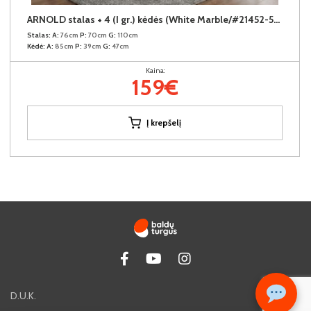
ARNOLD stalas + 4 (I gr.) kėdės (White Marble/#21452-55 Cement/378-26 Pilkas)
Stalas:
A:
76cm
P:
70cm
G:
110cm
Kėdė:
A:
85cm
P:
39cm
G:
47cm
Kaina:
159€
Į krepšelį
D.U.K.