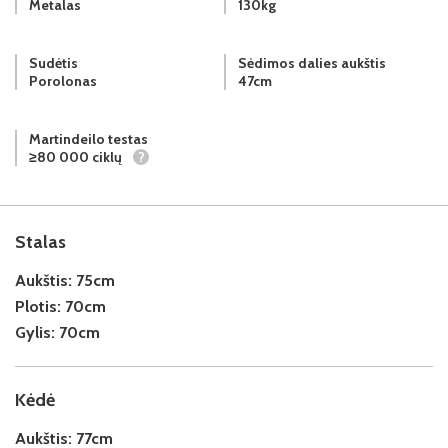
Metalas
130kg
Sudėtis
Sėdimos dalies aukštis
Porolonas
47cm
Martindeilo testas
≥80 000 ciklų
?
Stalas
Aukštis:
75cm
Plotis:
70cm
Gylis:
70cm
Kėdė
Aukštis:
77cm