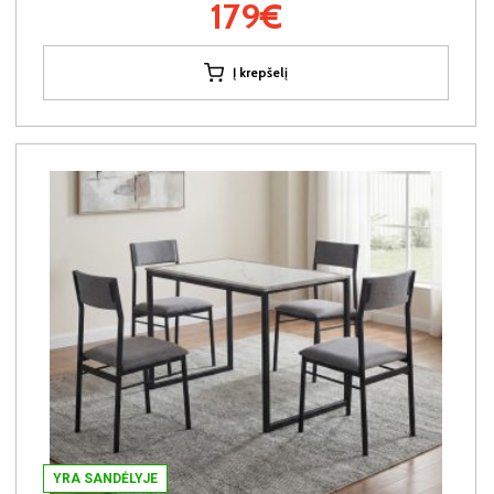
179€
Į krepšelį
YRA SANDĖLYJE