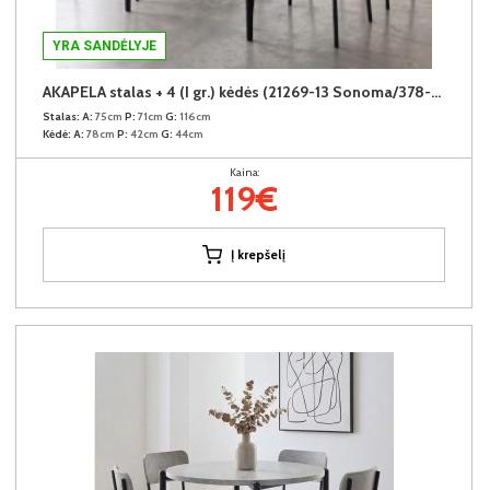
YRA SANDĖLYJE
AKAPELA stalas + 4 (I gr.) kėdės (21269-13 Sonoma/378-08 Rusvas)
Stalas:
A:
75cm
P:
71cm
G:
116cm
Kėdė:
A:
78cm
P:
42cm
G:
44cm
Kaina:
119€
Į krepšelį