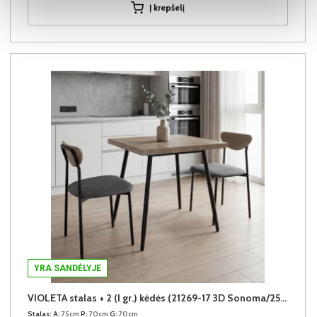
Į krepšelį
YRA SANDĖLYJE
VIOLETA stalas + 2 (I gr.) kėdės (21269-17 3D Sonoma/25-55 Pilkas)
Stalas:
A:
75cm
P:
70cm
G:
70cm