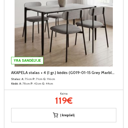
YRA SANDĖLYJE
AKAPELA stalas + 4 (I gr.) kėdės (G019-01-15 Grey Marble/378-26 Pilkas)
Stalas:
A:
75cm
P:
71cm
G:
116cm
Kėdė:
A:
78cm
P:
42cm
G:
44cm
Kaina:
119€
Į krepšelį