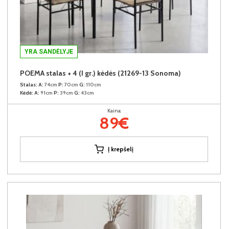
YRA SANDĖLYJE
POEMA stalas + 4 (I gr.) kėdės (21269-13 Sonoma)
Stalas:
A:
74cm
P:
70cm
G:
110cm
Kėdė:
A:
91cm
P:
39cm
G:
43cm
Kaina:
89€
Į krepšelį