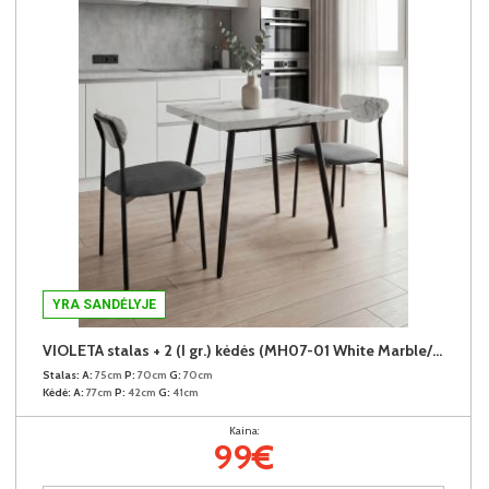
YRA SANDĖLYJE
VIOLETA stalas + 2 (I gr.) kėdės (MH07-01 White Marble/25-55 Pilkas)
Stalas:
A:
75cm
P:
70cm
G:
70cm
Kėdė:
A:
77cm
P:
42cm
G:
41cm
Kaina:
99€