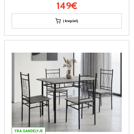
149€
Į krepšelį
YRA SANDĖLYJE