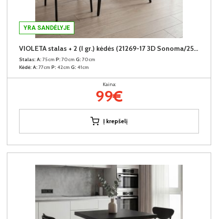
YRA SANDĖLYJE
VIOLETA stalas + 2 (I gr.) kėdės (21269-17 3D Sonoma/25-55 Pilkas)
Stalas:
A:
75cm
P:
70cm
G:
70cm
Kėdė:
A:
77cm
P:
42cm
G:
41cm
Kaina:
99€
Į krepšelį