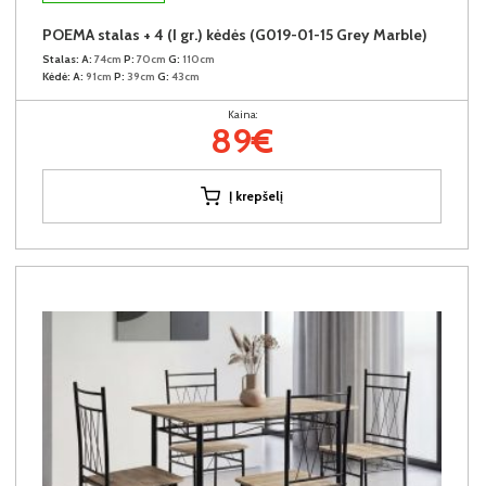
POEMA stalas + 4 (I gr.) kėdės (G019-01-15 Grey Marble)
Stalas:
A:
74cm
P:
70cm
G:
110cm
Kėdė:
A:
91cm
P:
39cm
G:
43cm
Kaina:
89€
Į krepšelį