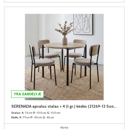
YRA SANDĖLYJE
SERENADA apvalus stalas + 4 (I gr.) kėdės (21269-13 Sonoma/378-08 Rusvas)
Stalas:
A:
76cm
P:
100cm
G:
100cm
Kėdė:
A:
79cm
P:
40cm
G:
46cm
Kaina: