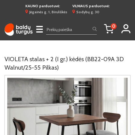
KAUNO parduotuvė:
VILNIAUS parduotuvė:
Jėgainės g. 1, Biruliškės
Sodybų g. 30
0
☰
VIOLETA stalas + 2 (I gr.) kėdės (BB22-09A 3D
Walnut/25-55 Pilkas)