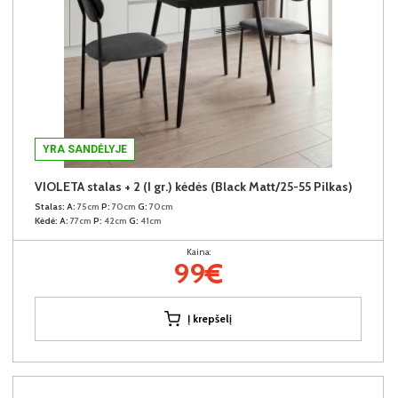
YRA SANDĖLYJE
VIOLETA stalas + 2 (I gr.) kėdės (Black Matt/25-55 Pilkas)
Stalas:
A:
75cm
P:
70cm
G:
70cm
Kėdė:
A:
77cm
P:
42cm
G:
41cm
Kaina:
99€
Į krepšelį