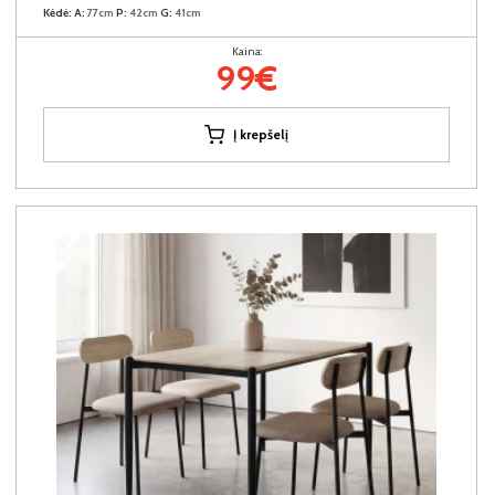
Kėdė:
A:
77cm
P:
42cm
G:
41cm
Kaina:
99€
Į krepšelį