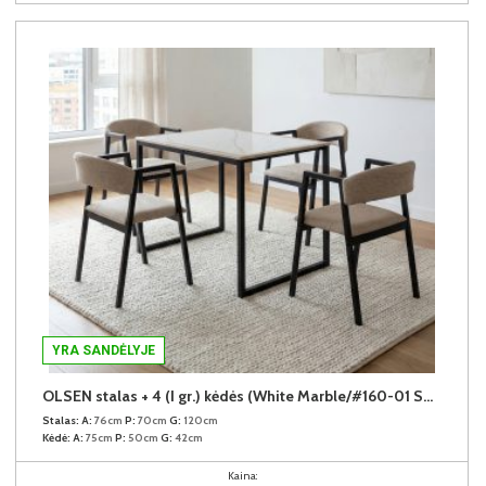
YRA SANDĖLYJE
OLSEN stalas + 4 (I gr.) kėdės (White Marble/#160-01 Sonoma/378-08 Rusvas)
Stalas:
A:
76cm
P:
70cm
G:
120cm
Kėdė:
A:
75cm
P:
50cm
G:
42cm
Kaina: