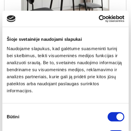
Šioje svetainėje naudojami slapukai
YRA SANDĖLYJE
Naudojame slapukus, kad galėtume suasmeninti turinį
bei skelbimus, teikti visuomeninės medijos funkcijas ir
VIOLETA stalas + 2 (I gr.) kėdės (Black Matt/25-55 Pilkas)
analizuoti srautą. Be to, svetainės naudojimo informaciją
Stalas:
A:
75cm
P:
70cm
G:
70cm
bendriname su visuomeninės medijos, reklamavimo ir
Kėdė:
A:
77cm
P:
42cm
G:
41cm
analizės partneriais, kurie gali ją pridėti prie kitos jūsų
Kaina:
99€
pateiktos arba naudojant paslaugas surinktos
informacijos.
Į krepšelį
Sutikimo
Būtini
pasirinkimas