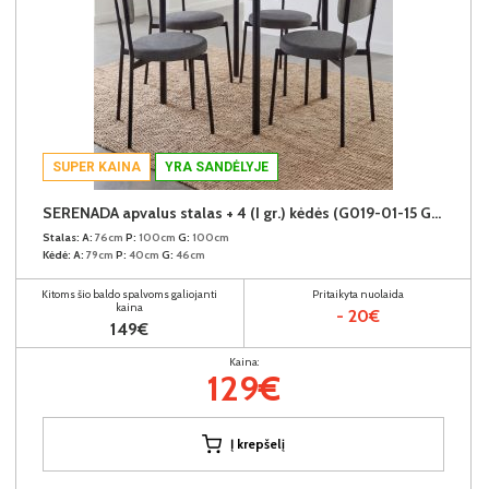
SUPER KAINA
YRA SANDĖLYJE
SERENADA apvalus stalas + 4 (I gr.) kėdės (G019-01-15 Grey Marble/378-26 Pilkas)
Stalas:
A:
76cm
P:
100cm
G:
100cm
Kėdė:
A:
79cm
P:
40cm
G:
46cm
Kitoms šio baldo spalvoms galiojanti
Pritaikyta nuolaida
kaina
- 20€
149€
Kaina:
129€
Į krepšelį