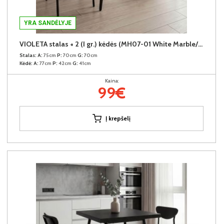
YRA SANDĖLYJE
VIOLETA stalas + 2 (I gr.) kėdės (MH07-01 White Marble/25-55 Pilkas)
Stalas:
A:
75cm
P:
70cm
G:
70cm
Kėdė:
A:
77cm
P:
42cm
G:
41cm
Kaina:
99€
Į krepšelį