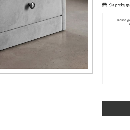
Šią prekę ga
Kaina ga