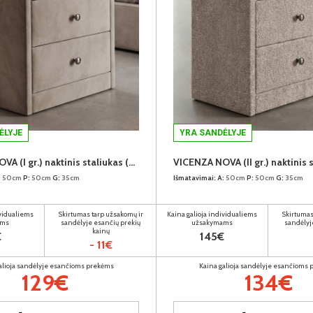
ĖLYJE
YRA SANDĖLYJE
VICENZA NOVA (I gr.) naktinis staliukas (Magic Velvet-2209)
:
50cm
P:
50cm
G:
35cm
Išmatavimai:
A:
50cm
P:
50cm
G:
35cm
ividualiems
Skirtumas tarp užsakomų ir
Kaina galioja individualiems
Skirtumas
ams
sandėlyje esančių prekių
užsakymams
sandėlyj
kainų
€
145€
- 11€
alioja sandėlyje esančioms prekėms
Kaina galioja sandėlyje esančioms
129€
134€