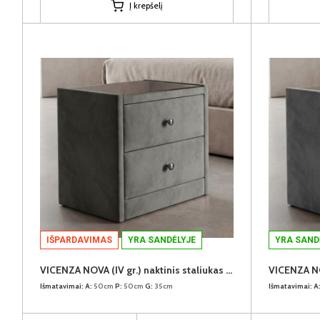
Į krepšelį
IŠPARDAVIMAS
YRA SANDĖLYJE
YRA SAND
VICENZA NOVA (IV gr.) naktinis staliukas (Supersoft Elephant)
Išmatavimai:
A:
50cm
P:
50cm
G:
35cm
Išmatavimai:
A