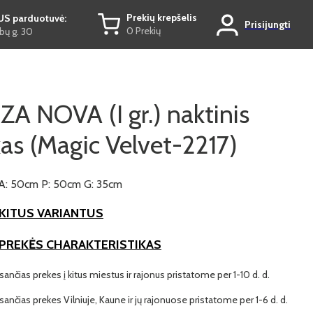
Prekių krepšelis
US parduotuvė:
Prisijungti
0 Prekių
ų g. 30
A NOVA (I gr.) naktinis
kas (Magic Velvet-2217)
A: 50cm P: 50cm G: 35cm
KITUS VARIANTUS
 PREKĖS CHARAKTERISTIKAS
ančias prekes į kitus miestus ir rajonus pristatome per 1-10 d. d.
ančias prekes Vilniuje, Kaune ir jų rajonuose pristatome per 1-6 d. d.