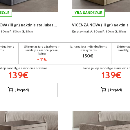
ĖLYJE
YRA SANDĖLYJE
VICENZA NOVA (III gr.) naktinis staliukas (Prestige-2764)
:
50cm
P:
50cm
G:
35cm
Išmatavimai:
A:
50cm
P:
50cm
G:
35cm
ividualiems
Skirtumas tarp užsakomų ir
Kaina galioja individualiems
Skirtumas
ams
sandėlyje esančių prekių
užsakymams
sandėlyj
kainų
€
150€
- 11€
alioja sandėlyje esančioms prekėms
Kaina galioja sandėlyje esančioms
139€
139€
Į krepšelį
Į krepšelį