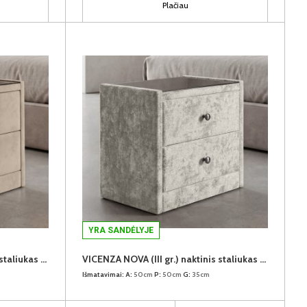
Plačiau
YRA SANDĖLYJE
VICENZA NOVA (III gr.) naktinis staliukas (Chill Me-06)
VICENZA NOVA (III gr.) naktinis staliukas (Perfect Harmony-07)
Išmatavimai:
A:
50cm
P:
50cm
G:
35cm