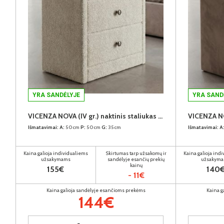
YRA SANDĖLYJE
YRA SAND
VICENZA NOVA (IV gr.) naktinis staliukas (Now Or Never-03)
Išmatavimai:
A:
50cm
P:
50cm
G:
35cm
Išmatavimai:
A
Kaina galioja individualiems
Skirtumas tarp užsakomų ir
Kaina galioja ind
užsakymams
sandėlyje esančių prekių
užsakym
kainų
155€
140
- 11€
Kaina galioja sandėlyje esančioms prekėms
Kaina g
144€