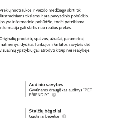
Prekių nuotraukos ir vaizdo medžiaga skirti tik
iliustraciniams tikslams ir yra pavyzdinio pobūdžio.
Jos yra informacinio pobūdžio, todėl pateikiama
informacija gali skirtis nuo realios prekės.
Originalių produktų spalvos, užrašai, parametrai,
matmenys, dydžiai, funkcijos ir/ar kitos savybės dėl
vizualinių ypatybių gali atrodyti kitaip nei realybėje.
Audinio savybės
Gyvūnams draugiškas audinys "PET
FRIENDLY"
?
Stalčių bėgeliai
Guoliniai bėgeliai
?