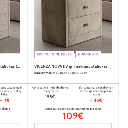
EKSPOZICINĖ PREKĖ
NUKAINOTA
VICENZA NOVA (II gr.) naktinis staliukas (Bubble-03)
VICENZA NOVA (IV gr.) naktinis staliukas (Supersoft Camel)
Išmatavimai:
A:
50cm
P:
50cm
G:
35cm
 tarp užsakomų ir
Kaina galioja individualiems
Skirtumas tarp užsakomų ir
e esančių prekių
užsakymams
sandėlyje esančių prekių
kainų
kainų
155€
- 11€
- 46€
 prekėms
Kaina galioja sandėlyje esančioms prekėms
109€