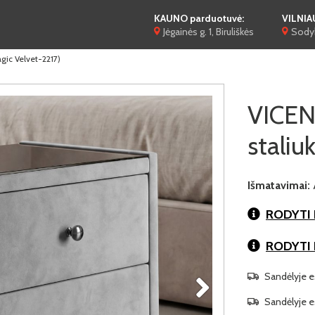
KAUNO parduotuvė:
VILNIA
Jėgainės g. 1, Biruliškės
Sodyb
agic Velvet-2217)
VICENZ
staliu
Išmatavimai:
RODYTI 
RODYTI
Sandėlyje es
Sandėlyje es