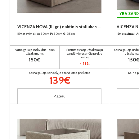
YRA SAND
VICENZA NOVA (III gr.) naktinis staliukas (Solar-16)
Išmatavimai:
A:
50cm
P:
50cm
G:
35cm
Išmatavimai:
A
Kaina galioja individualiems
Skirtumas tarp užsakomų ir
Kaina galioja ind
užsakymams
sandėlyje esančių prekių
užsakym
kainų
150€
150
- 11€
Kaina galioja sandėlyje esančioms prekėms
Kaina g
139€
Plačiau