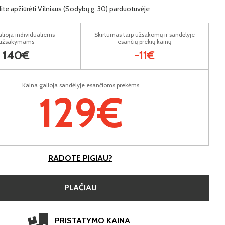
lite apžiūrėti Vilniaus (Sodybų g. 30) parduotuvėje
lioja individualiems
Skirtumas tarp užsakomų ir sandėlyje
užsakymams
esančių prekių kainų
140€
-11€
Kaina galioja sandėlyje esančioms prekėms
129€
RADOTE PIGIAU?
PLAČIAU
PRISTATYMO KAINA