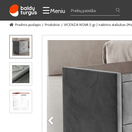
☰
Meniu
Pradinis puslapis
Produktai
VICENZA NOVA (I gr.) naktinis staliukas (M