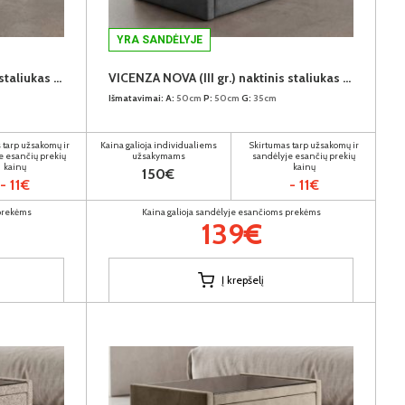
YRA SANDĖLYJE
VICENZA NOVA (III gr.) naktinis staliukas (Prestige-2774)
VICENZA NOVA (III gr.) naktinis staliukas (Solar-96)
Išmatavimai:
A:
50cm
P:
50cm
G:
35cm
 tarp užsakomų ir
Kaina galioja individualiems
Skirtumas tarp užsakomų ir
e esančių prekių
užsakymams
sandėlyje esančių prekių
kainų
kainų
150€
- 11€
- 11€
 prekėms
Kaina galioja sandėlyje esančioms prekėms
139€
Į krepšelį