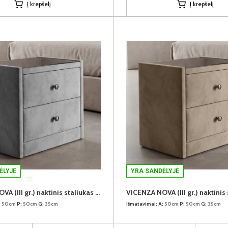
Į krepšelį
Į krepšelį
ĖLYJE
YRA SANDĖLYJE
VICENZA NOVA (III gr.) naktinis staliukas (Chill Me-03)
:
50cm
P:
50cm
G:
35cm
Išmatavimai:
A:
50cm
P:
50cm
G:
35cm